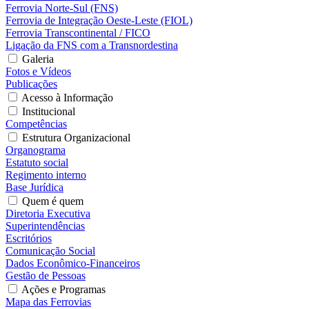
Ferrovia Norte-Sul (FNS)
Ferrovia de Integração Oeste-Leste (FIOL)
Ferrovia Transcontinental / FICO
Ligação da FNS com a Transnordestina
Galeria
Fotos e Vídeos
Publicações
Acesso à Informação
Institucional
Competências
Estrutura Organizacional
Organograma
Estatuto social
Regimento interno
Base Jurídica
Quem é quem
Diretoria Executiva
Superintendências
Escritórios
Comunicação Social
Dados Econômico-Financeiros
Gestão de Pessoas
Ações e Programas
Mapa das Ferrovias