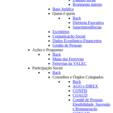
Regimento interno
Base Jurídica
Quem é quem
Back
Diretoria Executiva
Superintendências
Escritórios
Comunicação Social
Dados Econômico-Financeiros
Gestão de Pessoas
Ações e Programas
Back
Mapa das Ferrovias
Ferrovias da VALEC
Participação Social
Back
Conselhos e Órgãos Colegiados
Back
AGO e DIREX
CONFIS
COAUD
Comitê de Pessoas,
Elegibilidade, Sucessão
e Remuneração