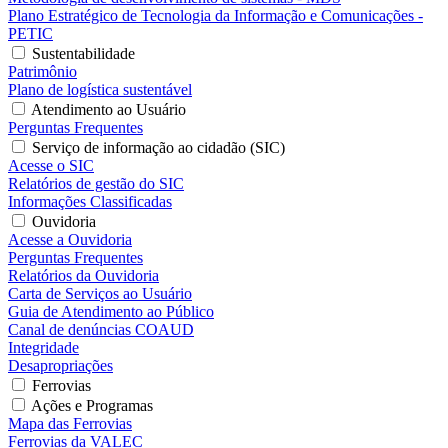
Plano Estratégico de Tecnologia da Informação e Comunicações -
PETIC
Sustentabilidade
Patrimônio
Plano de logística sustentável
Atendimento ao Usuário
Perguntas Frequentes
Serviço de informação ao cidadão (SIC)
Acesse o SIC
Relatórios de gestão do SIC
Informações Classificadas
Ouvidoria
Acesse a Ouvidoria
Perguntas Frequentes
Relatórios da Ouvidoria
Carta de Serviços ao Usuário
Guia de Atendimento ao Público
Canal de denúncias COAUD
Integridade
Desapropriações
Ferrovias
Ações e Programas
Mapa das Ferrovias
Ferrovias da VALEC