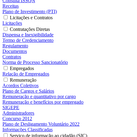
Consulta ISSQN
Receitas
Plano de Investimento (PTI)
Licitações e Contratos
Licitações
Contratações Diretas
Dispensa e Inexigibilidade
Termo de Credenciamento
Regulamento
Documentos
Contratos
Norma de Processo Sancionatório
Empregados
Relação de Empregados
Remuneração
Acordos Coletivos
Plano de Cargos e Salários
Remuneração e quantitativo por cargo
Remuneração e benefícios por empregado
SIGEPE
Administradores
Concurso 2012
Plano de Desligamento Voluntário 2022
Informações Classificadas
Serviço de informação ao cidadão (SIC)