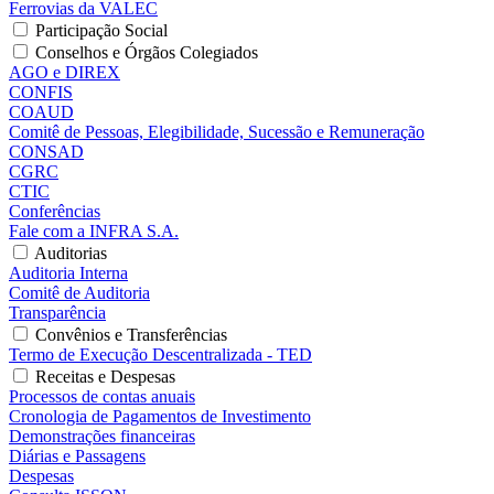
Ferrovias da VALEC
Participação Social
Conselhos e Órgãos Colegiados
AGO e DIREX
CONFIS
COAUD
Comitê de Pessoas, Elegibilidade, Sucessão e Remuneração
CONSAD
CGRC
CTIC
Conferências
Fale com a INFRA S.A.
Auditorias
Auditoria Interna
Comitê de Auditoria
Transparência
Convênios e Transferências
Termo de Execução Descentralizada - TED
Receitas e Despesas
Processos de contas anuais
Cronologia de Pagamentos de Investimento
Demonstrações financeiras
Diárias e Passagens
Despesas