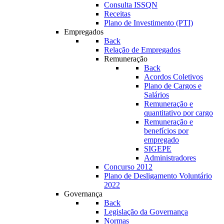
Consulta ISSQN
Receitas
Plano de Investimento (PTI)
Empregados
Back
Relação de Empregados
Remuneração
Back
Acordos Coletivos
Plano de Cargos e
Salários
Remuneração e
quantitativo por cargo
Remuneração e
benefícios por
empregado
SIGEPE
Administradores
Concurso 2012
Plano de Desligamento Voluntário
2022
Governança
Back
Legislação da Governança
Normas