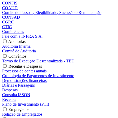
CONFIS
COAUD
Comitê de Pessoas, Elegibilidade, Sucessão e Remuneração
CONSAD
CGRC
CTIC
Conferências
Fale com a INFRA S.A.
Auditorias
Auditoria Interna
Comitê de Auditoria
Convênios
Termo de Execução Descentralizada - TED
Receitas e Despesas
Processos de contas anuais
Cronologia de Pagamentos de Investimento
Demonstrações financeiras
Diárias e Passagens
Despesas
Consulta ISSQN
Receitas
Plano de Investimento (PTI)
Empregados
Relação de Empregados