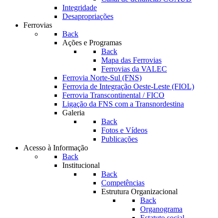
Integridade
Desapropriações
Ferrovias
Back
Ações e Programas
Back
Mapa das Ferrovias
Ferrovias da VALEC
Ferrovia Norte-Sul (FNS)
Ferrovia de Integração Oeste-Leste (FIOL)
Ferrovia Transcontinental / FICO
Ligação da FNS com a Transnordestina
Galeria
Back
Fotos e Vídeos
Publicações
Acesso à Informação
Back
Institucional
Back
Competências
Estrutura Organizacional
Back
Organograma
Estatuto social