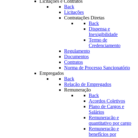
Licitações e Contratos
Back
Licitações
Contratações Diretas
Back
Dispensa e
Inexigibilidade
Termo de
Credenciamento
Regulamento
Documentos
Contratos
Norma de Processo Sancionatório
Empregados
Back
Relação de Empregados
Remuneração
Back
Acordos Coletivos
Plano de Cargos e
Salários
Remuneração e
quantitativo por cargo
Remuneração e
benefícios por