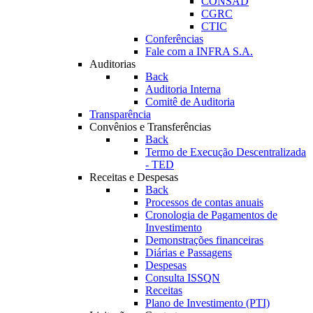
CONSAD
CGRC
CTIC
Conferências
Fale com a INFRA S.A.
Auditorias
Back
Auditoria Interna
Comitê de Auditoria
Transparência
Convênios e Transferências
Back
Termo de Execução Descentralizada
- TED
Receitas e Despesas
Back
Processos de contas anuais
Cronologia de Pagamentos de
Investimento
Demonstrações financeiras
Diárias e Passagens
Despesas
Consulta ISSQN
Receitas
Plano de Investimento (PTI)