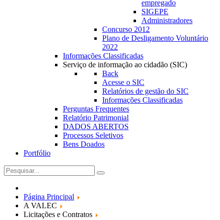
empregado
SIGEPE
Administradores
Concurso 2012
Plano de Desligamento Voluntário
2022
Informações Classificadas
Serviço de informação ao cidadão (SIC)
Back
Acesse o SIC
Relatórios de gestão do SIC
Informações Classificadas
Perguntas Frequentes
Relatório Patrimonial
DADOS ABERTOS
Processos Seletivos
Bens Doados
Portfólio
Página Principal
A VALEC
Licitações e Contratos