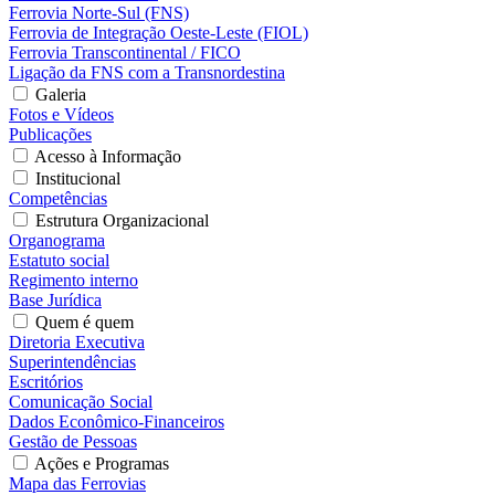
Ferrovia Norte-Sul (FNS)
Ferrovia de Integração Oeste-Leste (FIOL)
Ferrovia Transcontinental / FICO
Ligação da FNS com a Transnordestina
Galeria
Fotos e Vídeos
Publicações
Acesso à Informação
Institucional
Competências
Estrutura Organizacional
Organograma
Estatuto social
Regimento interno
Base Jurídica
Quem é quem
Diretoria Executiva
Superintendências
Escritórios
Comunicação Social
Dados Econômico-Financeiros
Gestão de Pessoas
Ações e Programas
Mapa das Ferrovias