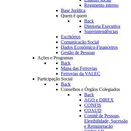
Regimento interno
Base Jurídica
Quem é quem
Back
Diretoria Executiva
Superintendências
Escritórios
Comunicação Social
Dados Econômico-Financeiros
Gestão de Pessoas
Ações e Programas
Back
Mapa das Ferrovias
Ferrovias da VALEC
Participação Social
Back
Conselhos e Órgãos Colegiados
Back
AGO e DIREX
CONFIS
COAUD
Comitê de Pessoas,
Elegibilidade, Sucessão
e Remuneração