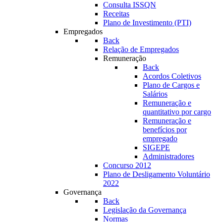
Consulta ISSQN
Receitas
Plano de Investimento (PTI)
Empregados
Back
Relação de Empregados
Remuneração
Back
Acordos Coletivos
Plano de Cargos e
Salários
Remuneração e
quantitativo por cargo
Remuneração e
benefícios por
empregado
SIGEPE
Administradores
Concurso 2012
Plano de Desligamento Voluntário
2022
Governança
Back
Legislação da Governança
Normas