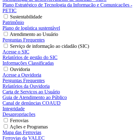
Plano Estratégico de Tecnologia da Informação e Comunicações -
PETIC
Sustentabilidade
Patrimônio
Plano de logística sustentável
Atendimento ao Usuário
Perguntas Frequentes
Serviço de informação ao cidadão (SIC)
Acesse o SIC
Relatórios de gestão do SIC
Informações Classificadas
Ouvidoria
Acesse a Ouvidoria
Perguntas Frequentes
Relatórios da Ouvidoria
Carta de Serviços ao Usuário
Guia de Atendimento ao Público
Canal de denúncias COAUD
Integridade
Desapropriações
Ferrovias
Ações e Programas
Mapa das Ferrovias
Ferrovias da VALEC