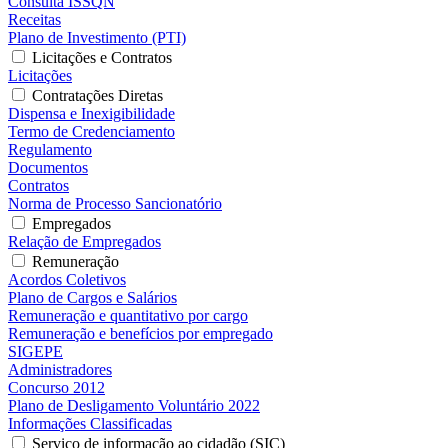
Consulta ISSQN
Receitas
Plano de Investimento (PTI)
Licitações e Contratos
Licitações
Contratações Diretas
Dispensa e Inexigibilidade
Termo de Credenciamento
Regulamento
Documentos
Contratos
Norma de Processo Sancionatório
Empregados
Relação de Empregados
Remuneração
Acordos Coletivos
Plano de Cargos e Salários
Remuneração e quantitativo por cargo
Remuneração e benefícios por empregado
SIGEPE
Administradores
Concurso 2012
Plano de Desligamento Voluntário 2022
Informações Classificadas
Serviço de informação ao cidadão (SIC)