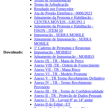
Termo de Homologação
Termo de Adjudicação
Resultado por Fornecedor
Ata do Pregão Eletrônico - 0006/2023
Julgamento da Proposta e Habilitação -
CENTRA MÓVEIS - GRUPO 1
Julgamento da Proposta e Habilitação -
FISON - ITEM 10
Impugnação - SERRA MOBILE
Julgamento de Impugnação - SERRA
MOBILE
1º Caderno de Perguntas e Respostas
Downloads:
Impugnação - MOBIEQ
Julgamento de Impugnação - MOBIEQ
Anexo IX - TR - Mapa de Preço
Anexo VIII -TR - Ordem de Fornecimento
Anexo VII - TR - Mapa Risco
Anexo VI - TR - Modelo Proposta
Anexo V - TR Termo Recebimento Definitivo
Anexo IV - TR - Termo Recebimento
Provisório
Anexo III - TR - Termo de Confidencialidade
Anexo II - TR - Proteção de Dados Pessoais
Anexo I - TR - Layout 8º ao 14º andar
Anexo II do Edital - ET