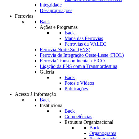
Integridade
Desapropriações
Ferrovias
Back
Ações e Programas
Back
Mapa das Ferrovias
Ferrovias da VALEC
Ferrovia Norte-Sul (FNS)
Ferrovia de Integração Oeste-Leste (FIOL)
Ferrovia Transcontinental / FICO
Ligação da FNS com a Transnordestina
Galeria
Back
Fotos e Vídeos
Publicações
Acesso à Informação
Back
Institucional
Back
Competências
Estrutura Organizacional
Back
Organograma
Estatuto social