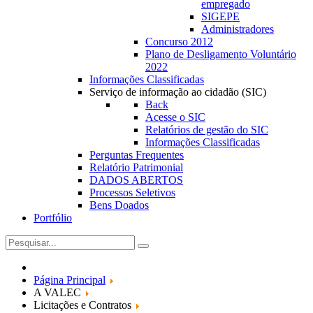
empregado
SIGEPE
Administradores
Concurso 2012
Plano de Desligamento Voluntário
2022
Informações Classificadas
Serviço de informação ao cidadão (SIC)
Back
Acesse o SIC
Relatórios de gestão do SIC
Informações Classificadas
Perguntas Frequentes
Relatório Patrimonial
DADOS ABERTOS
Processos Seletivos
Bens Doados
Portfólio
Página Principal
A VALEC
Licitações e Contratos