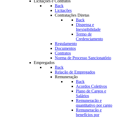
Licitações e Contratos
Back
Licitações
Contratações Diretas
Back
Dispensa e
Inexigibilidade
Termo de
Credenciamento
Regulamento
Documentos
Contratos
Norma de Processo Sancionatório
Empregados
Back
Relação de Empregados
Remuneração
Back
Acordos Coletivos
Plano de Cargos e
Salários
Remuneração e
quantitativo por cargo
Remuneração e
benefícios por