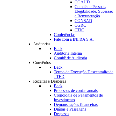
COAUD
Comitê de Pessoas,
Elegibilidade, Sucessão
e Remuneração
CONSAD
CGRC
CTIC
Conferências
Fale com a INFRA S.A.
Auditorias
Back
Auditoria Interna
Comitê de Auditoria
Convênios
Back
Termo de Execução Descentralizada
- TED
Receitas e Despesas
Back
Processos de contas anuais
Cronologia de Pagamentos de
Investimento
Demonstrações financeiras
Diárias e Passagens
Despesas