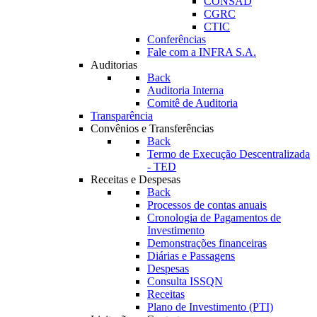
CONSAD
CGRC
CTIC
Conferências
Fale com a INFRA S.A.
Auditorias
Back
Auditoria Interna
Comitê de Auditoria
Transparência
Convênios e Transferências
Back
Termo de Execução Descentralizada
- TED
Receitas e Despesas
Back
Processos de contas anuais
Cronologia de Pagamentos de
Investimento
Demonstrações financeiras
Diárias e Passagens
Despesas
Consulta ISSQN
Receitas
Plano de Investimento (PTI)