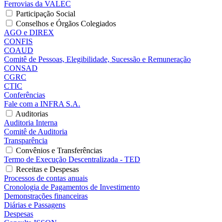
Ferrovias da VALEC
Participação Social
Conselhos e Órgãos Colegiados
AGO e DIREX
CONFIS
COAUD
Comitê de Pessoas, Elegibilidade, Sucessão e Remuneração
CONSAD
CGRC
CTIC
Conferências
Fale com a INFRA S.A.
Auditorias
Auditoria Interna
Comitê de Auditoria
Transparência
Convênios e Transferências
Termo de Execução Descentralizada - TED
Receitas e Despesas
Processos de contas anuais
Cronologia de Pagamentos de Investimento
Demonstrações financeiras
Diárias e Passagens
Despesas