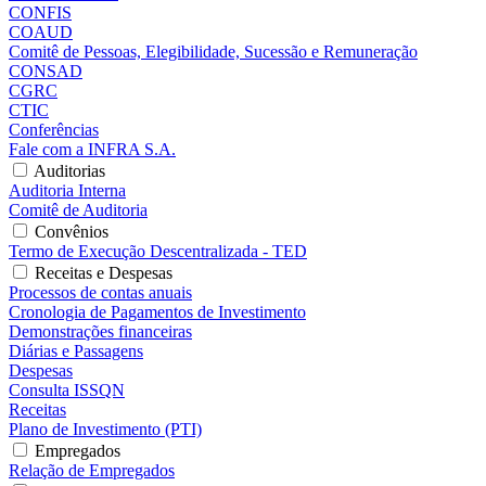
CONFIS
COAUD
Comitê de Pessoas, Elegibilidade, Sucessão e Remuneração
CONSAD
CGRC
CTIC
Conferências
Fale com a INFRA S.A.
Auditorias
Auditoria Interna
Comitê de Auditoria
Convênios
Termo de Execução Descentralizada - TED
Receitas e Despesas
Processos de contas anuais
Cronologia de Pagamentos de Investimento
Demonstrações financeiras
Diárias e Passagens
Despesas
Consulta ISSQN
Receitas
Plano de Investimento (PTI)
Empregados
Relação de Empregados