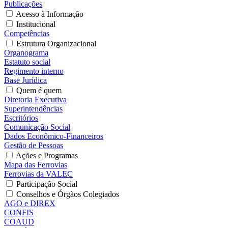
Publicações
Acesso à Informação
Institucional
Competências
Estrutura Organizacional
Organograma
Estatuto social
Regimento interno
Base Jurídica
Quem é quem
Diretoria Executiva
Superintendências
Escritórios
Comunicação Social
Dados Econômico-Financeiros
Gestão de Pessoas
Ações e Programas
Mapa das Ferrovias
Ferrovias da VALEC
Participação Social
Conselhos e Órgãos Colegiados
AGO e DIREX
CONFIS
COAUD