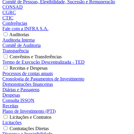
Comitê de Pessoas, Elegibilidade, Sucessão e Remuneração
CONSAD
CGRC
CTIC
Conferências
Fale com a INFRA S.A.
Auditorias
Auditoria Interna
Comitê de Auditoria
Transparência
Convênios e Transferências
Termo de Execução Descentralizada - TED
Receitas e Despesas
Processos de contas anuais
Cronologia de Pagamentos de Investimento
Demonstrações financeiras
Diárias e Passagens
Despesas
Consulta ISSQN
Receitas
Plano de Investimento (PTI)
Licitações e Contratos
Licitações
Contratações Diretas
Dispensa e Inexigibilidade