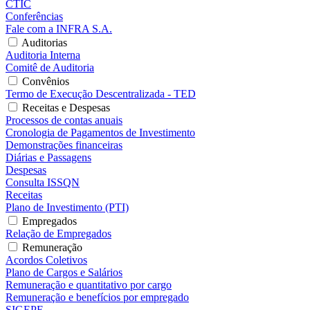
CTIC
Conferências
Fale com a INFRA S.A.
Auditorias
Auditoria Interna
Comitê de Auditoria
Convênios
Termo de Execução Descentralizada - TED
Receitas e Despesas
Processos de contas anuais
Cronologia de Pagamentos de Investimento
Demonstrações financeiras
Diárias e Passagens
Despesas
Consulta ISSQN
Receitas
Plano de Investimento (PTI)
Empregados
Relação de Empregados
Remuneração
Acordos Coletivos
Plano de Cargos e Salários
Remuneração e quantitativo por cargo
Remuneração e benefícios por empregado
SIGEPE