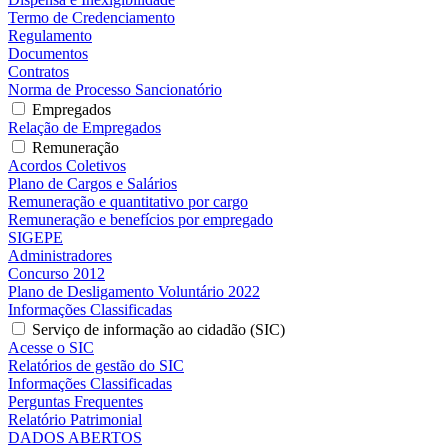
Termo de Credenciamento
Regulamento
Documentos
Contratos
Norma de Processo Sancionatório
Empregados
Relação de Empregados
Remuneração
Acordos Coletivos
Plano de Cargos e Salários
Remuneração e quantitativo por cargo
Remuneração e benefícios por empregado
SIGEPE
Administradores
Concurso 2012
Plano de Desligamento Voluntário 2022
Informações Classificadas
Serviço de informação ao cidadão (SIC)
Acesse o SIC
Relatórios de gestão do SIC
Informações Classificadas
Perguntas Frequentes
Relatório Patrimonial
DADOS ABERTOS