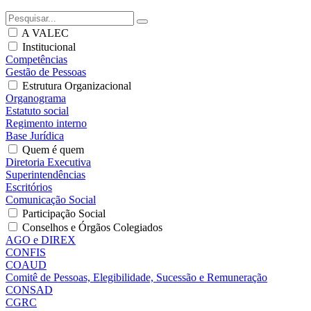
A VALEC
Institucional
Competências
Gestão de Pessoas
Estrutura Organizacional
Organograma
Estatuto social
Regimento interno
Base Jurídica
Quem é quem
Diretoria Executiva
Superintendências
Escritórios
Comunicação Social
Participação Social
Conselhos e Órgãos Colegiados
AGO e DIREX
CONFIS
COAUD
Comitê de Pessoas, Elegibilidade, Sucessão e Remuneração
CONSAD
CGRC