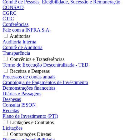
Comitê de Pessoas, Elegibilidade, Sucessão e Remuneração
CONSAD
CGRC
CTIC
Conferências
Fale com a INFRA S.A.
Auditorias
Auditoria Interna
Comitê de Auditoria
Transparência
Convênios e Transferências
Termo de Execução Descentralizada - TED
Receitas e Despesas
Processos de contas anuais
Cronologia de Pagamentos de Investimento
Demonstrações financeiras
Diárias e Passagens
Despesas
Consulta ISSQN
Receitas
Plano de Investimento (PTI)
Licitações e Contratos
Licitações
Contratações Diretas
Dispensa e Inexigibilidade