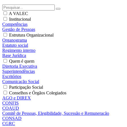
A VALEC
Institucional
Competências
Gestão de Pessoas
Estrutura Organizacional
Organograma
Estatuto social
Regimento interno
Base Jurídica
Quem é quem
Diretoria Executiva
Superintendências
Escritórios
Comunicação Social
Participação Social
Conselhos e Órgãos Colegiados
AGO e DIREX
CONFIS
COAUD
Comitê de Pessoas, Elegibilidade, Sucessão e Remuneração
CONSAD
CGRC