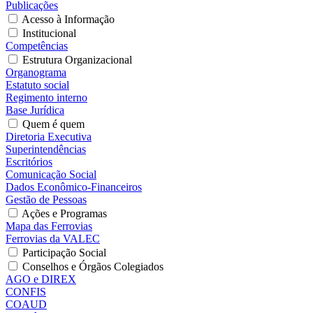
Publicações
Acesso à Informação
Institucional
Competências
Estrutura Organizacional
Organograma
Estatuto social
Regimento interno
Base Jurídica
Quem é quem
Diretoria Executiva
Superintendências
Escritórios
Comunicação Social
Dados Econômico-Financeiros
Gestão de Pessoas
Ações e Programas
Mapa das Ferrovias
Ferrovias da VALEC
Participação Social
Conselhos e Órgãos Colegiados
AGO e DIREX
CONFIS
COAUD