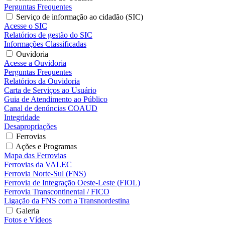
Perguntas Frequentes
Serviço de informação ao cidadão (SIC)
Acesse o SIC
Relatórios de gestão do SIC
Informações Classificadas
Ouvidoria
Acesse a Ouvidoria
Perguntas Frequentes
Relatórios da Ouvidoria
Carta de Serviços ao Usuário
Guia de Atendimento ao Público
Canal de denúncias COAUD
Integridade
Desapropriações
Ferrovias
Ações e Programas
Mapa das Ferrovias
Ferrovias da VALEC
Ferrovia Norte-Sul (FNS)
Ferrovia de Integração Oeste-Leste (FIOL)
Ferrovia Transcontinental / FICO
Ligação da FNS com a Transnordestina
Galeria
Fotos e Vídeos