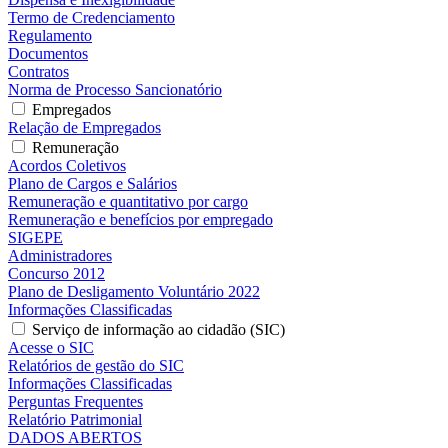
Termo de Credenciamento
Regulamento
Documentos
Contratos
Norma de Processo Sancionatório
Empregados
Relação de Empregados
Remuneração
Acordos Coletivos
Plano de Cargos e Salários
Remuneração e quantitativo por cargo
Remuneração e benefícios por empregado
SIGEPE
Administradores
Concurso 2012
Plano de Desligamento Voluntário 2022
Informações Classificadas
Serviço de informação ao cidadão (SIC)
Acesse o SIC
Relatórios de gestão do SIC
Informações Classificadas
Perguntas Frequentes
Relatório Patrimonial
DADOS ABERTOS