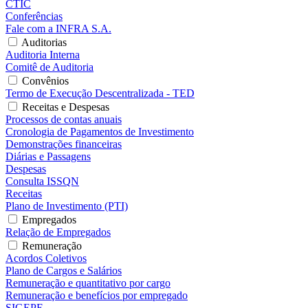
CTIC
Conferências
Fale com a INFRA S.A.
Auditorias
Auditoria Interna
Comitê de Auditoria
Convênios
Termo de Execução Descentralizada - TED
Receitas e Despesas
Processos de contas anuais
Cronologia de Pagamentos de Investimento
Demonstrações financeiras
Diárias e Passagens
Despesas
Consulta ISSQN
Receitas
Plano de Investimento (PTI)
Empregados
Relação de Empregados
Remuneração
Acordos Coletivos
Plano de Cargos e Salários
Remuneração e quantitativo por cargo
Remuneração e benefícios por empregado
SIGEPE