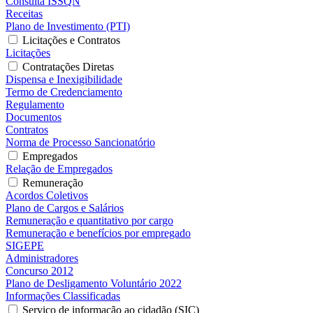
Consulta ISSQN
Receitas
Plano de Investimento (PTI)
Licitações e Contratos
Licitações
Contratações Diretas
Dispensa e Inexigibilidade
Termo de Credenciamento
Regulamento
Documentos
Contratos
Norma de Processo Sancionatório
Empregados
Relação de Empregados
Remuneração
Acordos Coletivos
Plano de Cargos e Salários
Remuneração e quantitativo por cargo
Remuneração e benefícios por empregado
SIGEPE
Administradores
Concurso 2012
Plano de Desligamento Voluntário 2022
Informações Classificadas
Serviço de informação ao cidadão (SIC)