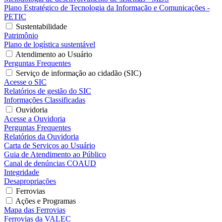
Plano Estratégico de Tecnologia da Informação e Comunicações -
PETIC
Sustentabilidade
Patrimônio
Plano de logística sustentável
Atendimento ao Usuário
Perguntas Frequentes
Serviço de informação ao cidadão (SIC)
Acesse o SIC
Relatórios de gestão do SIC
Informações Classificadas
Ouvidoria
Acesse a Ouvidoria
Perguntas Frequentes
Relatórios da Ouvidoria
Carta de Serviços ao Usuário
Guia de Atendimento ao Público
Canal de denúncias COAUD
Integridade
Desapropriações
Ferrovias
Ações e Programas
Mapa das Ferrovias
Ferrovias da VALEC