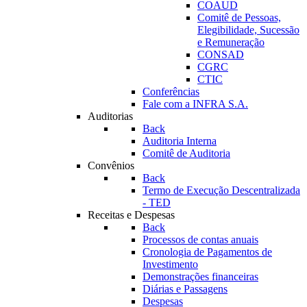
COAUD
Comitê de Pessoas,
Elegibilidade, Sucessão
e Remuneração
CONSAD
CGRC
CTIC
Conferências
Fale com a INFRA S.A.
Auditorias
Back
Auditoria Interna
Comitê de Auditoria
Convênios
Back
Termo de Execução Descentralizada
- TED
Receitas e Despesas
Back
Processos de contas anuais
Cronologia de Pagamentos de
Investimento
Demonstrações financeiras
Diárias e Passagens
Despesas