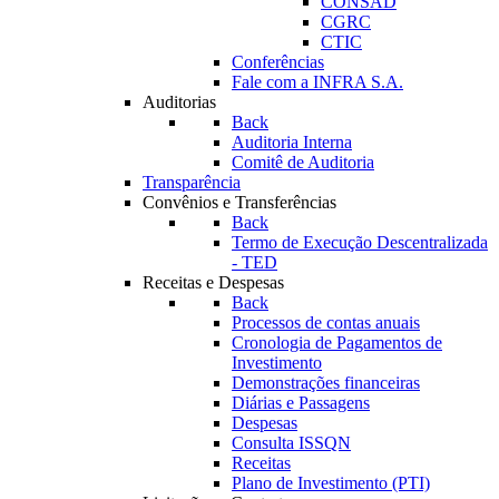
CONSAD
CGRC
CTIC
Conferências
Fale com a INFRA S.A.
Auditorias
Back
Auditoria Interna
Comitê de Auditoria
Transparência
Convênios e Transferências
Back
Termo de Execução Descentralizada
- TED
Receitas e Despesas
Back
Processos de contas anuais
Cronologia de Pagamentos de
Investimento
Demonstrações financeiras
Diárias e Passagens
Despesas
Consulta ISSQN
Receitas
Plano de Investimento (PTI)