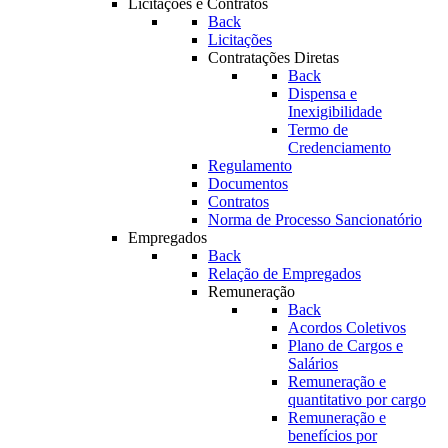
Licitações e Contratos
Back
Licitações
Contratações Diretas
Back
Dispensa e
Inexigibilidade
Termo de
Credenciamento
Regulamento
Documentos
Contratos
Norma de Processo Sancionatório
Empregados
Back
Relação de Empregados
Remuneração
Back
Acordos Coletivos
Plano de Cargos e
Salários
Remuneração e
quantitativo por cargo
Remuneração e
benefícios por