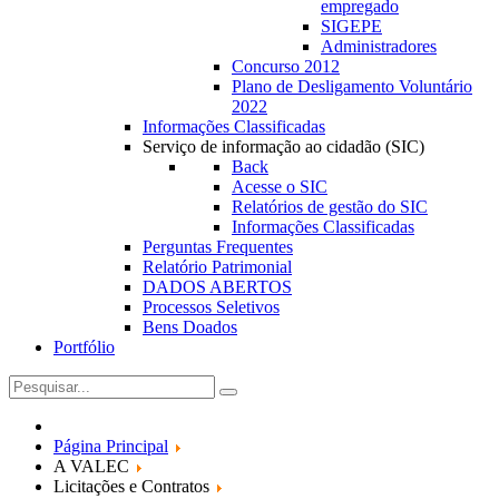
empregado
SIGEPE
Administradores
Concurso 2012
Plano de Desligamento Voluntário
2022
Informações Classificadas
Serviço de informação ao cidadão (SIC)
Back
Acesse o SIC
Relatórios de gestão do SIC
Informações Classificadas
Perguntas Frequentes
Relatório Patrimonial
DADOS ABERTOS
Processos Seletivos
Bens Doados
Portfólio
Página Principal
A VALEC
Licitações e Contratos