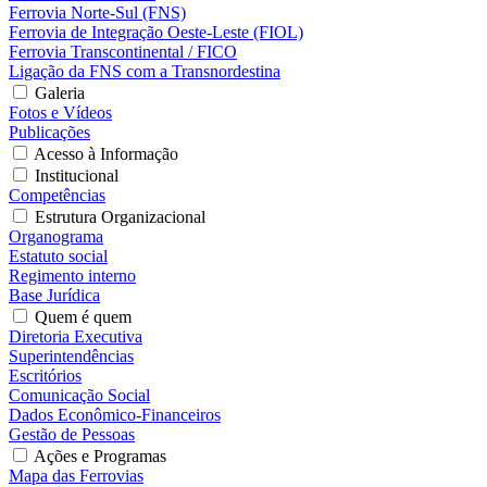
Ferrovia Norte-Sul (FNS)
Ferrovia de Integração Oeste-Leste (FIOL)
Ferrovia Transcontinental / FICO
Ligação da FNS com a Transnordestina
Galeria
Fotos e Vídeos
Publicações
Acesso à Informação
Institucional
Competências
Estrutura Organizacional
Organograma
Estatuto social
Regimento interno
Base Jurídica
Quem é quem
Diretoria Executiva
Superintendências
Escritórios
Comunicação Social
Dados Econômico-Financeiros
Gestão de Pessoas
Ações e Programas
Mapa das Ferrovias