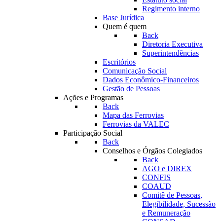
Regimento interno
Base Jurídica
Quem é quem
Back
Diretoria Executiva
Superintendências
Escritórios
Comunicação Social
Dados Econômico-Financeiros
Gestão de Pessoas
Ações e Programas
Back
Mapa das Ferrovias
Ferrovias da VALEC
Participação Social
Back
Conselhos e Órgãos Colegiados
Back
AGO e DIREX
CONFIS
COAUD
Comitê de Pessoas,
Elegibilidade, Sucessão
e Remuneração