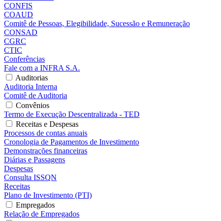
CONFIS
COAUD
Comitê de Pessoas, Elegibilidade, Sucessão e Remuneração
CONSAD
CGRC
CTIC
Conferências
Fale com a INFRA S.A.
Auditorias
Auditoria Interna
Comitê de Auditoria
Convênios
Termo de Execução Descentralizada - TED
Receitas e Despesas
Processos de contas anuais
Cronologia de Pagamentos de Investimento
Demonstrações financeiras
Diárias e Passagens
Despesas
Consulta ISSQN
Receitas
Plano de Investimento (PTI)
Empregados
Relação de Empregados