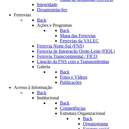
Integridade
Desapropriações
Ferrovias
Back
Ações e Programas
Back
Mapa das Ferrovias
Ferrovias da VALEC
Ferrovia Norte-Sul (FNS)
Ferrovia de Integração Oeste-Leste (FIOL)
Ferrovia Transcontinental / FICO
Ligação da FNS com a Transnordestina
Galeria
Back
Fotos e Vídeos
Publicações
Acesso à Informação
Back
Institucional
Back
Competências
Estrutura Organizacional
Back
Organograma
Estatuto social