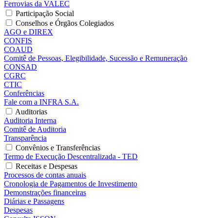
Ferrovias da VALEC
Participação Social
Conselhos e Órgãos Colegiados
AGO e DIREX
CONFIS
COAUD
Comitê de Pessoas, Elegibilidade, Sucessão e Remuneração
CONSAD
CGRC
CTIC
Conferências
Fale com a INFRA S.A.
Auditorias
Auditoria Interna
Comitê de Auditoria
Transparência
Convênios e Transferências
Termo de Execução Descentralizada - TED
Receitas e Despesas
Processos de contas anuais
Cronologia de Pagamentos de Investimento
Demonstrações financeiras
Diárias e Passagens
Despesas