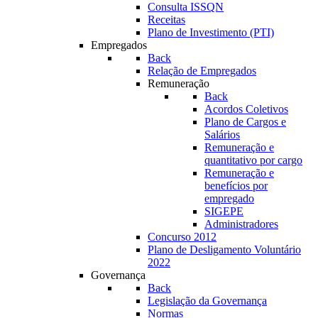
Consulta ISSQN
Receitas
Plano de Investimento (PTI)
Empregados
Back
Relação de Empregados
Remuneração
Back
Acordos Coletivos
Plano de Cargos e
Salários
Remuneração e
quantitativo por cargo
Remuneração e
benefícios por
empregado
SIGEPE
Administradores
Concurso 2012
Plano de Desligamento Voluntário
2022
Governança
Back
Legislação da Governança
Normas