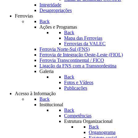
Integridade
Desapropriações
Ferrovias
Back
Ações e Programas
Back
Mapa das Ferrovias
Ferrovias da VALEC
Ferrovia Norte-Sul (FNS)
Ferrovia de Integração Oeste-Leste (FIOL)
Ferrovia Transcontinental / FICO
Ligação da FNS com a Transnordestina
Galeria
Back
Fotos e Vídeos
Publicações
Acesso à Informação
Back
Institucional
Back
Competências
Estrutura Organizacional
Back
Organograma
Estatuto social