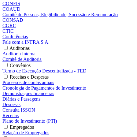
CONFIS
COAUD
Comitê de Pessoas, Elegibilidade, Sucessão e Remuneração
CONSAD
CGRC
CTIC
Conferências
Fale com a INFRA S.A.
Auditorias
Auditoria Interna
Comitê de Auditoria
Convênios
Termo de Execução Descentralizada - TED
Receitas e Despesas
Processos de contas anuais
Cronologia de Pagamentos de Investimento
Demonstrações financeiras
Diárias e Passagens
Despesas
Consulta ISSQN
Receitas
Plano de Investimento (PTI)
Empregados
Relação de Empregados