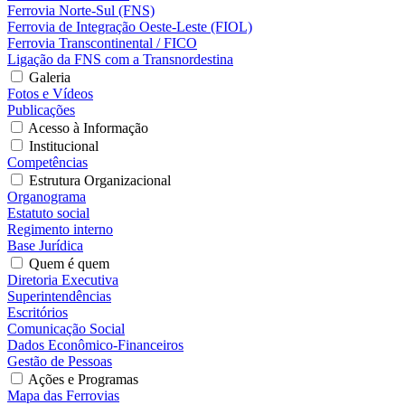
Ferrovia Norte-Sul (FNS)
Ferrovia de Integração Oeste-Leste (FIOL)
Ferrovia Transcontinental / FICO
Ligação da FNS com a Transnordestina
Galeria
Fotos e Vídeos
Publicações
Acesso à Informação
Institucional
Competências
Estrutura Organizacional
Organograma
Estatuto social
Regimento interno
Base Jurídica
Quem é quem
Diretoria Executiva
Superintendências
Escritórios
Comunicação Social
Dados Econômico-Financeiros
Gestão de Pessoas
Ações e Programas
Mapa das Ferrovias