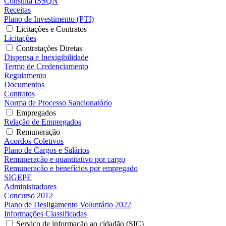
Consulta ISSQN
Receitas
Plano de Investimento (PTI)
Licitações e Contratos
Licitações
Contratações Diretas
Dispensa e Inexigibilidade
Termo de Credenciamento
Regulamento
Documentos
Contratos
Norma de Processo Sancionatório
Empregados
Relação de Empregados
Remuneração
Acordos Coletivos
Plano de Cargos e Salários
Remuneração e quantitativo por cargo
Remuneração e benefícios por empregado
SIGEPE
Administradores
Concurso 2012
Plano de Desligamento Voluntário 2022
Informações Classificadas
Serviço de informação ao cidadão (SIC)