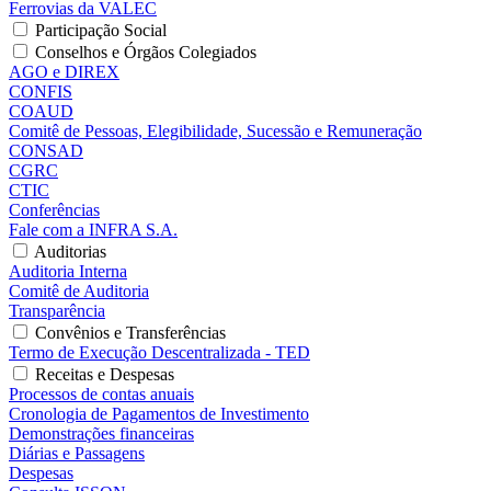
Ferrovias da VALEC
Participação Social
Conselhos e Órgãos Colegiados
AGO e DIREX
CONFIS
COAUD
Comitê de Pessoas, Elegibilidade, Sucessão e Remuneração
CONSAD
CGRC
CTIC
Conferências
Fale com a INFRA S.A.
Auditorias
Auditoria Interna
Comitê de Auditoria
Transparência
Convênios e Transferências
Termo de Execução Descentralizada - TED
Receitas e Despesas
Processos de contas anuais
Cronologia de Pagamentos de Investimento
Demonstrações financeiras
Diárias e Passagens
Despesas