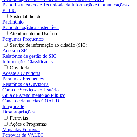
Plano Estratégico de Tecnologia da Informação e Comunicações -
PETIC
Sustentabilidade
Patrimônio
Plano de logística sustentável
Atendimento ao Usuário
Perguntas Frequentes
Serviço de informação ao cidadão (SIC)
Acesse o SIC
Relatórios de gestão do SIC
Informações Classificadas
Ouvidoria
Acesse a Ouvidoria
Perguntas Frequentes
Relatórios da Ouvidoria
Carta de Serviços ao Usuário
Guia de Atendimento ao Público
Canal de denúncias COAUD
Integridade
Desapropriações
Ferrovias
Ações e Programas
Mapa das Ferrovias
Ferrovias da VALEC