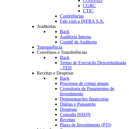
CONSAD
CGRC
CTIC
Conferências
Fale com a INFRA S.A.
Auditorias
Back
Auditoria Interna
Comitê de Auditoria
Transparência
Convênios e Transferências
Back
Termo de Execução Descentralizada
- TED
Receitas e Despesas
Back
Processos de contas anuais
Cronologia de Pagamentos de
Investimento
Demonstrações financeiras
Diárias e Passagens
Despesas
Consulta ISSQN
Receitas
Plano de Investimento (PTI)