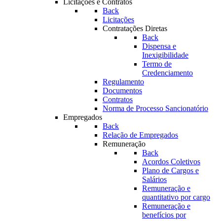
Licitações e Contratos
Back
Licitações
Contratações Diretas
Back
Dispensa e
Inexigibilidade
Termo de
Credenciamento
Regulamento
Documentos
Contratos
Norma de Processo Sancionatório
Empregados
Back
Relação de Empregados
Remuneração
Back
Acordos Coletivos
Plano de Cargos e
Salários
Remuneração e
quantitativo por cargo
Remuneração e
benefícios por