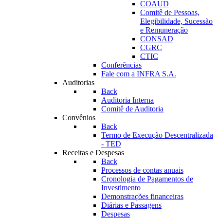
COAUD
Comitê de Pessoas,
Elegibilidade, Sucessão
e Remuneração
CONSAD
CGRC
CTIC
Conferências
Fale com a INFRA S.A.
Auditorias
Back
Auditoria Interna
Comitê de Auditoria
Convênios
Back
Termo de Execução Descentralizada
- TED
Receitas e Despesas
Back
Processos de contas anuais
Cronologia de Pagamentos de
Investimento
Demonstrações financeiras
Diárias e Passagens
Despesas