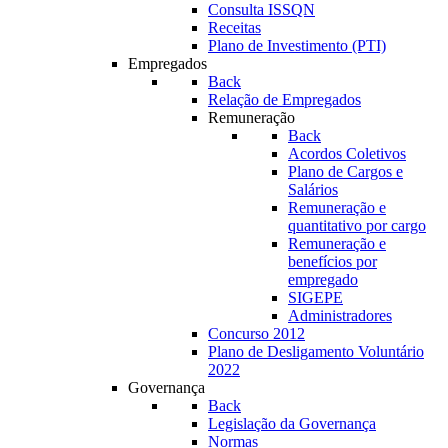
Consulta ISSQN
Receitas
Plano de Investimento (PTI)
Empregados
Back
Relação de Empregados
Remuneração
Back
Acordos Coletivos
Plano de Cargos e
Salários
Remuneração e
quantitativo por cargo
Remuneração e
benefícios por
empregado
SIGEPE
Administradores
Concurso 2012
Plano de Desligamento Voluntário
2022
Governança
Back
Legislação da Governança
Normas