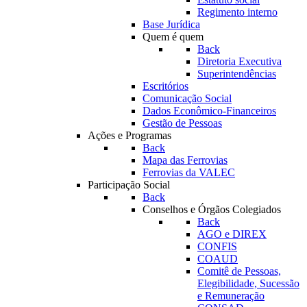
Regimento interno
Base Jurídica
Quem é quem
Back
Diretoria Executiva
Superintendências
Escritórios
Comunicação Social
Dados Econômico-Financeiros
Gestão de Pessoas
Ações e Programas
Back
Mapa das Ferrovias
Ferrovias da VALEC
Participação Social
Back
Conselhos e Órgãos Colegiados
Back
AGO e DIREX
CONFIS
COAUD
Comitê de Pessoas,
Elegibilidade, Sucessão
e Remuneração