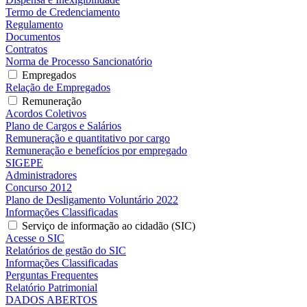
Termo de Credenciamento
Regulamento
Documentos
Contratos
Norma de Processo Sancionatório
Empregados
Relação de Empregados
Remuneração
Acordos Coletivos
Plano de Cargos e Salários
Remuneração e quantitativo por cargo
Remuneração e benefícios por empregado
SIGEPE
Administradores
Concurso 2012
Plano de Desligamento Voluntário 2022
Informações Classificadas
Serviço de informação ao cidadão (SIC)
Acesse o SIC
Relatórios de gestão do SIC
Informações Classificadas
Perguntas Frequentes
Relatório Patrimonial
DADOS ABERTOS