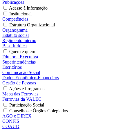
Publicações
Acesso à Informação
Institucional
Competências
Estrutura Organizacional
Organograma
Estatuto social
Regimento interno
Base Jurídica
Quem é quem
Diretoria Executiva
Superintendências
Escritórios
Comunicação Social
Dados Econômico-Financeiros
Gestão de Pessoas
Ações e Programas
Mapa das Ferrovias
Ferrovias da VALEC
Participação Social
Conselhos e Órgãos Colegiados
AGO e DIREX
CONFIS
COAUD