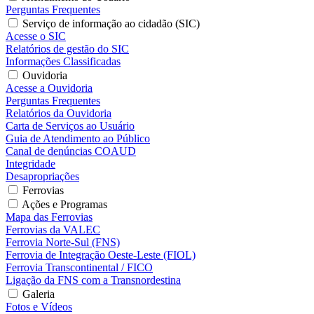
Perguntas Frequentes
Serviço de informação ao cidadão (SIC)
Acesse o SIC
Relatórios de gestão do SIC
Informações Classificadas
Ouvidoria
Acesse a Ouvidoria
Perguntas Frequentes
Relatórios da Ouvidoria
Carta de Serviços ao Usuário
Guia de Atendimento ao Público
Canal de denúncias COAUD
Integridade
Desapropriações
Ferrovias
Ações e Programas
Mapa das Ferrovias
Ferrovias da VALEC
Ferrovia Norte-Sul (FNS)
Ferrovia de Integração Oeste-Leste (FIOL)
Ferrovia Transcontinental / FICO
Ligação da FNS com a Transnordestina
Galeria
Fotos e Vídeos