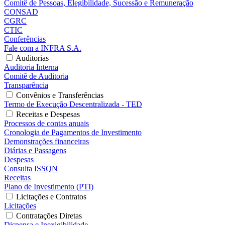
Comitê de Pessoas, Elegibilidade, Sucessão e Remuneração
CONSAD
CGRC
CTIC
Conferências
Fale com a INFRA S.A.
Auditorias
Auditoria Interna
Comitê de Auditoria
Transparência
Convênios e Transferências
Termo de Execução Descentralizada - TED
Receitas e Despesas
Processos de contas anuais
Cronologia de Pagamentos de Investimento
Demonstrações financeiras
Diárias e Passagens
Despesas
Consulta ISSQN
Receitas
Plano de Investimento (PTI)
Licitações e Contratos
Licitações
Contratações Diretas
Dispensa e Inexigibilidade