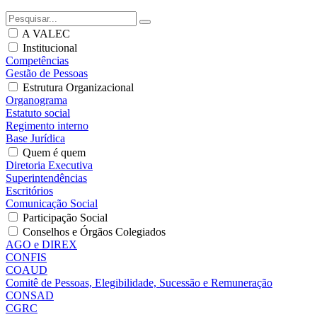
A VALEC
Institucional
Competências
Gestão de Pessoas
Estrutura Organizacional
Organograma
Estatuto social
Regimento interno
Base Jurídica
Quem é quem
Diretoria Executiva
Superintendências
Escritórios
Comunicação Social
Participação Social
Conselhos e Órgãos Colegiados
AGO e DIREX
CONFIS
COAUD
Comitê de Pessoas, Elegibilidade, Sucessão e Remuneração
CONSAD
CGRC