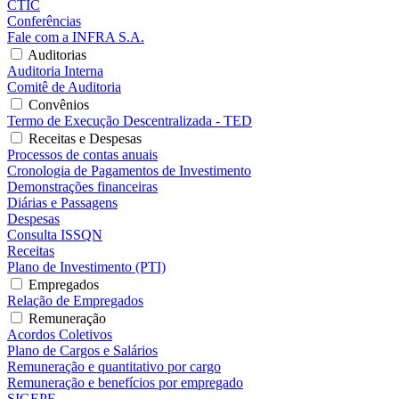
CTIC
Conferências
Fale com a INFRA S.A.
Auditorias
Auditoria Interna
Comitê de Auditoria
Convênios
Termo de Execução Descentralizada - TED
Receitas e Despesas
Processos de contas anuais
Cronologia de Pagamentos de Investimento
Demonstrações financeiras
Diárias e Passagens
Despesas
Consulta ISSQN
Receitas
Plano de Investimento (PTI)
Empregados
Relação de Empregados
Remuneração
Acordos Coletivos
Plano de Cargos e Salários
Remuneração e quantitativo por cargo
Remuneração e benefícios por empregado
SIGEPE