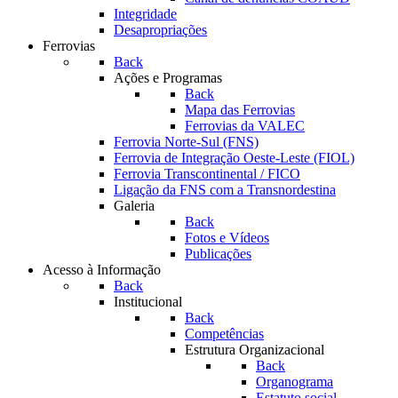
Integridade
Desapropriações
Ferrovias
Back
Ações e Programas
Back
Mapa das Ferrovias
Ferrovias da VALEC
Ferrovia Norte-Sul (FNS)
Ferrovia de Integração Oeste-Leste (FIOL)
Ferrovia Transcontinental / FICO
Ligação da FNS com a Transnordestina
Galeria
Back
Fotos e Vídeos
Publicações
Acesso à Informação
Back
Institucional
Back
Competências
Estrutura Organizacional
Back
Organograma
Estatuto social