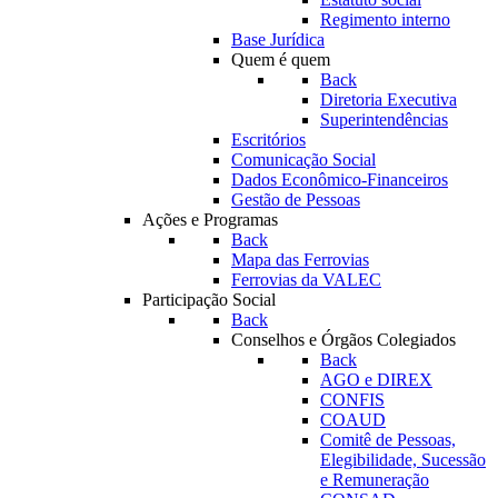
Regimento interno
Base Jurídica
Quem é quem
Back
Diretoria Executiva
Superintendências
Escritórios
Comunicação Social
Dados Econômico-Financeiros
Gestão de Pessoas
Ações e Programas
Back
Mapa das Ferrovias
Ferrovias da VALEC
Participação Social
Back
Conselhos e Órgãos Colegiados
Back
AGO e DIREX
CONFIS
COAUD
Comitê de Pessoas,
Elegibilidade, Sucessão
e Remuneração