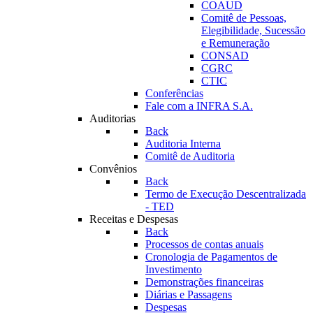
COAUD
Comitê de Pessoas,
Elegibilidade, Sucessão
e Remuneração
CONSAD
CGRC
CTIC
Conferências
Fale com a INFRA S.A.
Auditorias
Back
Auditoria Interna
Comitê de Auditoria
Convênios
Back
Termo de Execução Descentralizada
- TED
Receitas e Despesas
Back
Processos de contas anuais
Cronologia de Pagamentos de
Investimento
Demonstrações financeiras
Diárias e Passagens
Despesas