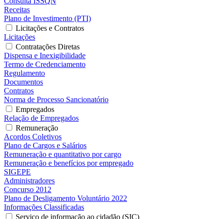
Consulta ISSQN
Receitas
Plano de Investimento (PTI)
Licitações e Contratos
Licitações
Contratações Diretas
Dispensa e Inexigibilidade
Termo de Credenciamento
Regulamento
Documentos
Contratos
Norma de Processo Sancionatório
Empregados
Relação de Empregados
Remuneração
Acordos Coletivos
Plano de Cargos e Salários
Remuneração e quantitativo por cargo
Remuneração e benefícios por empregado
SIGEPE
Administradores
Concurso 2012
Plano de Desligamento Voluntário 2022
Informações Classificadas
Serviço de informação ao cidadão (SIC)