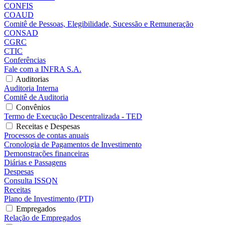
CONFIS
COAUD
Comitê de Pessoas, Elegibilidade, Sucessão e Remuneração
CONSAD
CGRC
CTIC
Conferências
Fale com a INFRA S.A.
Auditorias
Auditoria Interna
Comitê de Auditoria
Convênios
Termo de Execução Descentralizada - TED
Receitas e Despesas
Processos de contas anuais
Cronologia de Pagamentos de Investimento
Demonstrações financeiras
Diárias e Passagens
Despesas
Consulta ISSQN
Receitas
Plano de Investimento (PTI)
Empregados
Relação de Empregados