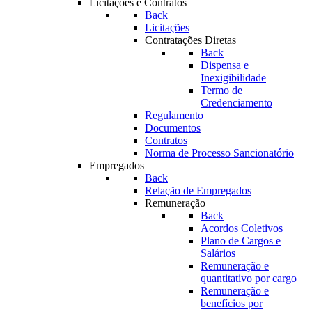
Licitações e Contratos
Back
Licitações
Contratações Diretas
Back
Dispensa e
Inexigibilidade
Termo de
Credenciamento
Regulamento
Documentos
Contratos
Norma de Processo Sancionatório
Empregados
Back
Relação de Empregados
Remuneração
Back
Acordos Coletivos
Plano de Cargos e
Salários
Remuneração e
quantitativo por cargo
Remuneração e
benefícios por