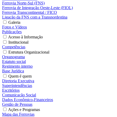
Ferrovia Norte-Sul (FNS)
Ferrovia de Integração Oeste-Leste (FIOL)
Ferrovia Transcontinental / FICO
Ligação da FNS com a Transnordestina
Galeria
Fotos e Vídeos
Publicações
Acesso à Informação
Institucional
Competências
Estrutura Organizacional
Organograma
Estatuto social
Regimento interno
Base Jurídica
Quem é quem
Diretoria Executiva
Superintendências
Escritórios
Comunicação Social
Dados Econômico-Financeiros
Gestão de Pessoas
Ações e Programas
Mapa das Ferrovias