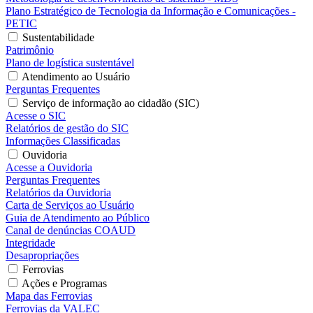
Plano Estratégico de Tecnologia da Informação e Comunicações -
PETIC
Sustentabilidade
Patrimônio
Plano de logística sustentável
Atendimento ao Usuário
Perguntas Frequentes
Serviço de informação ao cidadão (SIC)
Acesse o SIC
Relatórios de gestão do SIC
Informações Classificadas
Ouvidoria
Acesse a Ouvidoria
Perguntas Frequentes
Relatórios da Ouvidoria
Carta de Serviços ao Usuário
Guia de Atendimento ao Público
Canal de denúncias COAUD
Integridade
Desapropriações
Ferrovias
Ações e Programas
Mapa das Ferrovias
Ferrovias da VALEC