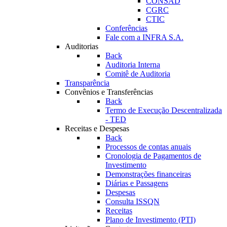
CONSAD
CGRC
CTIC
Conferências
Fale com a INFRA S.A.
Auditorias
Back
Auditoria Interna
Comitê de Auditoria
Transparência
Convênios e Transferências
Back
Termo de Execução Descentralizada
- TED
Receitas e Despesas
Back
Processos de contas anuais
Cronologia de Pagamentos de
Investimento
Demonstrações financeiras
Diárias e Passagens
Despesas
Consulta ISSQN
Receitas
Plano de Investimento (PTI)