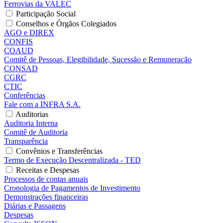
Ferrovias da VALEC
Participação Social
Conselhos e Órgãos Colegiados
AGO e DIREX
CONFIS
COAUD
Comitê de Pessoas, Elegibilidade, Sucessão e Remuneração
CONSAD
CGRC
CTIC
Conferências
Fale com a INFRA S.A.
Auditorias
Auditoria Interna
Comitê de Auditoria
Transparência
Convênios e Transferências
Termo de Execução Descentralizada - TED
Receitas e Despesas
Processos de contas anuais
Cronologia de Pagamentos de Investimento
Demonstrações financeiras
Diárias e Passagens
Despesas