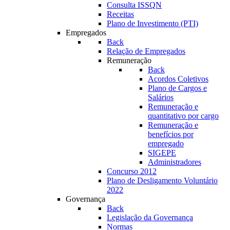
Consulta ISSQN
Receitas
Plano de Investimento (PTI)
Empregados
Back
Relação de Empregados
Remuneração
Back
Acordos Coletivos
Plano de Cargos e
Salários
Remuneração e
quantitativo por cargo
Remuneração e
benefícios por
empregado
SIGEPE
Administradores
Concurso 2012
Plano de Desligamento Voluntário
2022
Governança
Back
Legislação da Governança
Normas