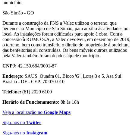
município.
São Simão - GO
Durante a construção da FNS a Valec utilizou o terreno, que
pertence ao Município de São Simão, para auxílio às atividades no
local. As instalações foram edificadas para apoio à obra. Com a
concessão à RUMO S.A, a Valec devolveu, em dezembro de 2019,
o terreno, bem como transferiu o direito de propriedade à prefeitura
das benfeitorias ali construídas. Os bens móveis outrora utilizados
pela Valec também foram doados àquele município.
CNPJ:
42.150.664/0001-87
Endereço:
SAUS, Quadra 01, Bloco 'G', Lotes 3 e 5. Asa Sul
Brasília - DF - CEP: 70.070-010
Telefone:
(61) 2029 6100
Horário de Funcionamento:
8h às 18h
Veja a localização no
Google Maps
Siga-nos no
Twitter
Siga-nos no
Instagram