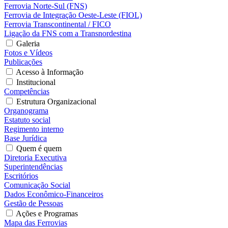
Ferrovia Norte-Sul (FNS)
Ferrovia de Integração Oeste-Leste (FIOL)
Ferrovia Transcontinental / FICO
Ligação da FNS com a Transnordestina
Galeria
Fotos e Vídeos
Publicações
Acesso à Informação
Institucional
Competências
Estrutura Organizacional
Organograma
Estatuto social
Regimento interno
Base Jurídica
Quem é quem
Diretoria Executiva
Superintendências
Escritórios
Comunicação Social
Dados Econômico-Financeiros
Gestão de Pessoas
Ações e Programas
Mapa das Ferrovias