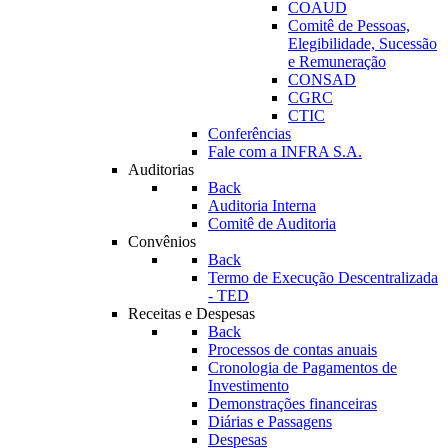
COAUD
Comitê de Pessoas,
Elegibilidade, Sucessão
e Remuneração
CONSAD
CGRC
CTIC
Conferências
Fale com a INFRA S.A.
Auditorias
Back
Auditoria Interna
Comitê de Auditoria
Convênios
Back
Termo de Execução Descentralizada
- TED
Receitas e Despesas
Back
Processos de contas anuais
Cronologia de Pagamentos de
Investimento
Demonstrações financeiras
Diárias e Passagens
Despesas