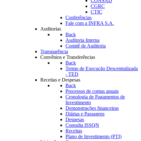
CONSAD
CGRC
CTIC
Conferências
Fale com a INFRA S.A.
Auditorias
Back
Auditoria Interna
Comitê de Auditoria
Transparência
Convênios e Transferências
Back
Termo de Execução Descentralizada
- TED
Receitas e Despesas
Back
Processos de contas anuais
Cronologia de Pagamentos de
Investimento
Demonstrações financeiras
Diárias e Passagens
Despesas
Consulta ISSQN
Receitas
Plano de Investimento (PTI)