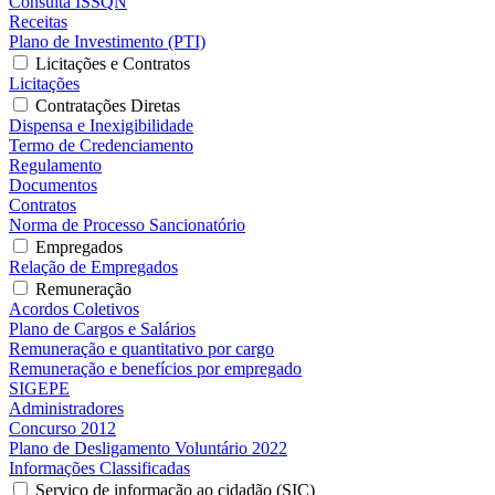
Consulta ISSQN
Receitas
Plano de Investimento (PTI)
Licitações e Contratos
Licitações
Contratações Diretas
Dispensa e Inexigibilidade
Termo de Credenciamento
Regulamento
Documentos
Contratos
Norma de Processo Sancionatório
Empregados
Relação de Empregados
Remuneração
Acordos Coletivos
Plano de Cargos e Salários
Remuneração e quantitativo por cargo
Remuneração e benefícios por empregado
SIGEPE
Administradores
Concurso 2012
Plano de Desligamento Voluntário 2022
Informações Classificadas
Serviço de informação ao cidadão (SIC)