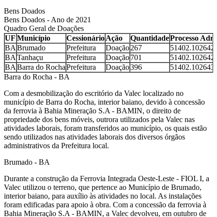
Bens Doados
Bens Doados - Ano de 2021
Quadro Geral de Doações
UF
Município
Cessionário
Ação
Quantidade
Processo Admi
BA
Brumado
Prefeitura
Doação
267
51402.102642/
BA
Tanhaçu
Prefeitura
Doação
701
51402.102642/
BA
Barra do Rocha
Prefeitura
Doação
396
51402.102643/
Barra do Rocha - BA
Com a desmobilização do escritório da Valec localizado no
município de Barra do Rocha, interior baiano, devido à concessão
da ferrovia à Bahia Mineração S.A - BAMIN, o direito de
propriedade dos bens móveis, outrora utilizados pela Valec nas
atividades laborais, foram transferidos ao município, os quais estão
sendo utilizados nas atividades laborais dos diversos órgãos
administrativos da Prefeitura local.
Brumado - BA
Durante a construção da Ferrovia Integrada Oeste-Leste - FIOL I, a
Valec utilizou o terreno, que pertence ao Município de Brumado,
interior baiano, para auxílio às atividades no local. As instalações
foram edificadas para apoio à obra. Com a concessão da ferrovia à
Bahia Mineração S.A - BAMIN, a Valec devolveu, em outubro de