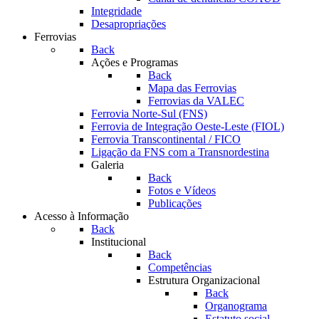
Integridade
Desapropriações
Ferrovias
Back
Ações e Programas
Back
Mapa das Ferrovias
Ferrovias da VALEC
Ferrovia Norte-Sul (FNS)
Ferrovia de Integração Oeste-Leste (FIOL)
Ferrovia Transcontinental / FICO
Ligação da FNS com a Transnordestina
Galeria
Back
Fotos e Vídeos
Publicações
Acesso à Informação
Back
Institucional
Back
Competências
Estrutura Organizacional
Back
Organograma
Estatuto social