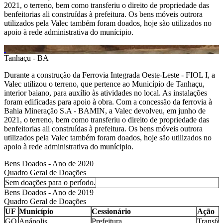
2021, o terreno, bem como transferiu o direito de propriedade das
benfeitorias ali construídas à prefeitura. Os bens móveis outrora
utilizados pela Valec também foram doados, hoje são utilizados no
apoio à rede administrativa do munícipio.
Tanhaçu - BA
Durante a construção da Ferrovia Integrada Oeste-Leste - FIOL I, a
Valec utilizou o terreno, que pertence ao Município de Tanhaçu,
interior baiano, para auxílio às atividades no local. As instalações
foram edificadas para apoio à obra. Com a concessão da ferrovia à
Bahia Mineração S.A - BAMIN, a Valec devolveu, em junho de
2021, o terreno, bem como transferiu o direito de propriedade das
benfeitorias ali construídas à prefeitura. Os bens móveis outrora
utilizados pela Valec também foram doados, hoje são utilizados no
apoio à rede administrativa do munícipio.
Bens Doados - Ano de 2020
Quadro Geral de Doações
Sem doações para o período.
Bens Doados - Ano de 2019
Quadro Geral de Doações
UF
Município
Cessionário
Ação
GO
Anápolis
Prefeitura
Transfe