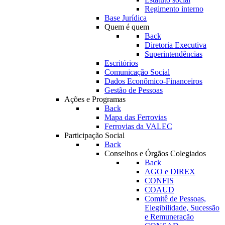
Regimento interno
Base Jurídica
Quem é quem
Back
Diretoria Executiva
Superintendências
Escritórios
Comunicação Social
Dados Econômico-Financeiros
Gestão de Pessoas
Ações e Programas
Back
Mapa das Ferrovias
Ferrovias da VALEC
Participação Social
Back
Conselhos e Órgãos Colegiados
Back
AGO e DIREX
CONFIS
COAUD
Comitê de Pessoas,
Elegibilidade, Sucessão
e Remuneração