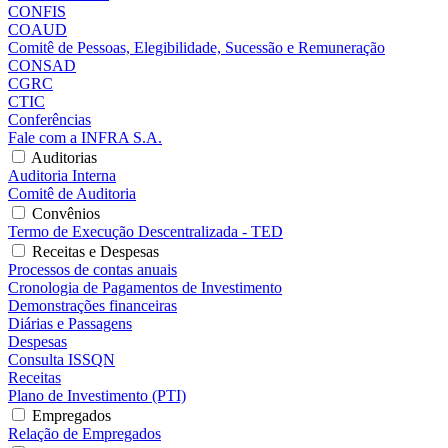
CONFIS
COAUD
Comitê de Pessoas, Elegibilidade, Sucessão e Remuneração
CONSAD
CGRC
CTIC
Conferências
Fale com a INFRA S.A.
Auditorias
Auditoria Interna
Comitê de Auditoria
Convênios
Termo de Execução Descentralizada - TED
Receitas e Despesas
Processos de contas anuais
Cronologia de Pagamentos de Investimento
Demonstrações financeiras
Diárias e Passagens
Despesas
Consulta ISSQN
Receitas
Plano de Investimento (PTI)
Empregados
Relação de Empregados