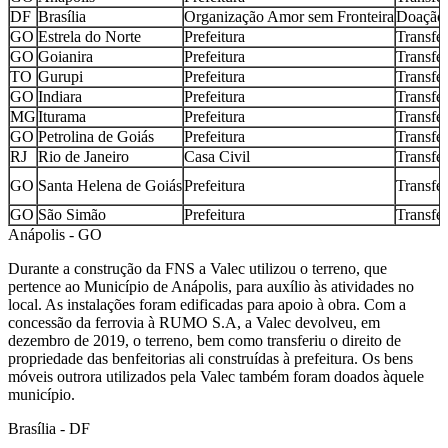
DF
Brasília
Organização Amor sem Fronteira
Doação
GO
Estrela do Norte
Prefeitura
Transfe
GO
Goianira
Prefeitura
Transfe
TO
Gurupi
Prefeitura
Transfe
GO
Indiara
Prefeitura
Transfe
MG
Iturama
Prefeitura
Transfe
GO
Petrolina de Goiás
Prefeitura
Transfe
RJ
Rio de Janeiro
Casa Civil
Transfe
GO
Santa Helena de Goiás
Prefeitura
Transfe
GO
São Simão
Prefeitura
Transfe
Anápolis - GO
Durante a construção da FNS a Valec utilizou o terreno, que
pertence ao Município de Anápolis, para auxílio às atividades no
local. As instalações foram edificadas para apoio à obra. Com a
concessão da ferrovia à RUMO S.A, a Valec devolveu, em
dezembro de 2019, o terreno, bem como transferiu o direito de
propriedade das benfeitorias ali construídas à prefeitura. Os bens
móveis outrora utilizados pela Valec também foram doados àquele
município.
Brasília - DF