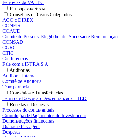
Ferrovias da VALEC
Participação Social
Conselhos e Órgãos Colegiados
AGO e DIREX
CONFIS
COAUD
Comitê de Pessoas, Elegibilidade, Sucessão e Remuneração
CONSAD
CGRC
CTIC
Conferências
Fale com a INFRA S.A.
Auditorias
Auditoria Interna
Comitê de Auditoria
Transparência
Convênios e Transferências
Termo de Execução Descentralizada - TED
Receitas e Despesas
Processos de contas anuais
Cronologia de Pagamentos de Investimento
Demonstrações financeiras
Diárias e Passagens
Despesas