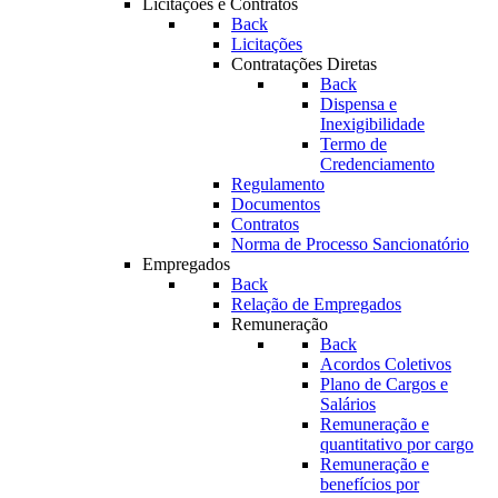
Licitações e Contratos
Back
Licitações
Contratações Diretas
Back
Dispensa e
Inexigibilidade
Termo de
Credenciamento
Regulamento
Documentos
Contratos
Norma de Processo Sancionatório
Empregados
Back
Relação de Empregados
Remuneração
Back
Acordos Coletivos
Plano de Cargos e
Salários
Remuneração e
quantitativo por cargo
Remuneração e
benefícios por