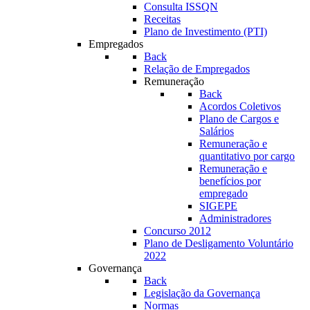
Consulta ISSQN
Receitas
Plano de Investimento (PTI)
Empregados
Back
Relação de Empregados
Remuneração
Back
Acordos Coletivos
Plano de Cargos e
Salários
Remuneração e
quantitativo por cargo
Remuneração e
benefícios por
empregado
SIGEPE
Administradores
Concurso 2012
Plano de Desligamento Voluntário
2022
Governança
Back
Legislação da Governança
Normas