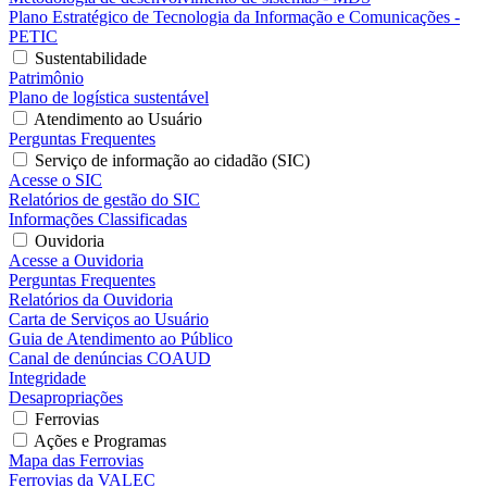
Plano Estratégico de Tecnologia da Informação e Comunicações -
PETIC
Sustentabilidade
Patrimônio
Plano de logística sustentável
Atendimento ao Usuário
Perguntas Frequentes
Serviço de informação ao cidadão (SIC)
Acesse o SIC
Relatórios de gestão do SIC
Informações Classificadas
Ouvidoria
Acesse a Ouvidoria
Perguntas Frequentes
Relatórios da Ouvidoria
Carta de Serviços ao Usuário
Guia de Atendimento ao Público
Canal de denúncias COAUD
Integridade
Desapropriações
Ferrovias
Ações e Programas
Mapa das Ferrovias
Ferrovias da VALEC