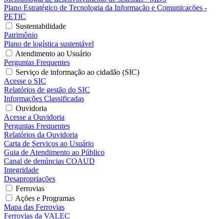
Plano Estratégico de Tecnologia da Informação e Comunicações -
PETIC
Sustentabilidade
Patrimônio
Plano de logística sustentável
Atendimento ao Usuário
Perguntas Frequentes
Serviço de informação ao cidadão (SIC)
Acesse o SIC
Relatórios de gestão do SIC
Informações Classificadas
Ouvidoria
Acesse a Ouvidoria
Perguntas Frequentes
Relatórios da Ouvidoria
Carta de Serviços ao Usuário
Guia de Atendimento ao Público
Canal de denúncias COAUD
Integridade
Desapropriações
Ferrovias
Ações e Programas
Mapa das Ferrovias
Ferrovias da VALEC