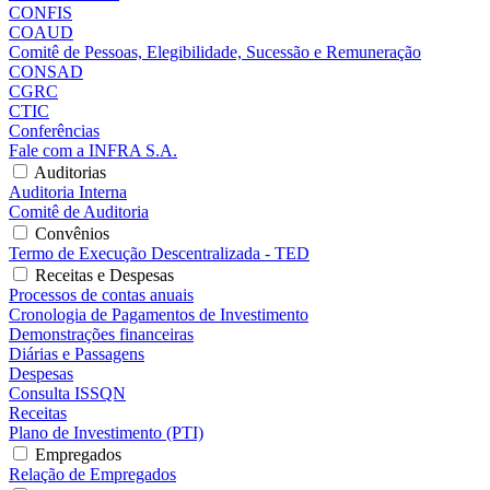
CONFIS
COAUD
Comitê de Pessoas, Elegibilidade, Sucessão e Remuneração
CONSAD
CGRC
CTIC
Conferências
Fale com a INFRA S.A.
Auditorias
Auditoria Interna
Comitê de Auditoria
Convênios
Termo de Execução Descentralizada - TED
Receitas e Despesas
Processos de contas anuais
Cronologia de Pagamentos de Investimento
Demonstrações financeiras
Diárias e Passagens
Despesas
Consulta ISSQN
Receitas
Plano de Investimento (PTI)
Empregados
Relação de Empregados