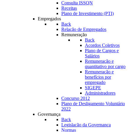
Consulta ISSQN
Receitas
Plano de Investimento (PTI)
Empregados
Back
Relação de Empregados
Remuneração
Back
Acordos Coletivos
Plano de Cargos e
Salários
Remuneração e
quantitativo por cargo
Remuneração e
benefícios por
empregado
SIGEPE
Administradores
Concurso 2012
Plano de Desligamento Voluntário
2022
Governança
Back
Legislação da Governança
Normas