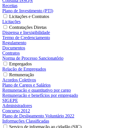
Consulta ISSQN
Receitas
Plano de Investimento (PTI)
Licitações e Contratos
Licitações
Contratações Diretas
Dispensa e Inexigibilidade
Termo de Credenciamento
Regulamento
Documentos
Contratos
Norma de Processo Sancionatório
Empregados
Relação de Empregados
Remuneração
Acordos Coletivos
Plano de Cargos e Salários
Remuneração e quantitativo por cargo
Remuneração e benefícios por empregado
SIGEPE
Administradores
Concurso 2012
Plano de Desligamento Voluntário 2022
Informações Classificadas
Serviço de informação ao cidadão (SIC)