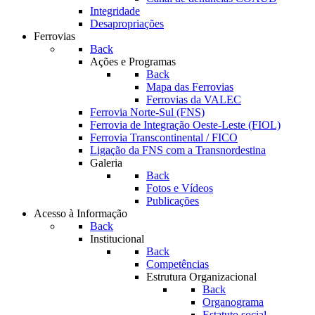
Integridade
Desapropriações
Ferrovias
Back
Ações e Programas
Back
Mapa das Ferrovias
Ferrovias da VALEC
Ferrovia Norte-Sul (FNS)
Ferrovia de Integração Oeste-Leste (FIOL)
Ferrovia Transcontinental / FICO
Ligação da FNS com a Transnordestina
Galeria
Back
Fotos e Vídeos
Publicações
Acesso à Informação
Back
Institucional
Back
Competências
Estrutura Organizacional
Back
Organograma
Estatuto social