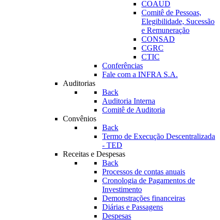
COAUD
Comitê de Pessoas,
Elegibilidade, Sucessão
e Remuneração
CONSAD
CGRC
CTIC
Conferências
Fale com a INFRA S.A.
Auditorias
Back
Auditoria Interna
Comitê de Auditoria
Convênios
Back
Termo de Execução Descentralizada
- TED
Receitas e Despesas
Back
Processos de contas anuais
Cronologia de Pagamentos de
Investimento
Demonstrações financeiras
Diárias e Passagens
Despesas