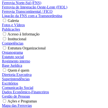
Ferrovia Norte-Sul (FNS)
Ferrovia de Integração Oeste-Leste (FIOL)
Ferrovia Transcontinental / FICO
Ligação da FNS com a Transnordestina
Galeria
Fotos e Vídeos
Publicações
Acesso à Informação
Institucional
Competências
Estrutura Organizacional
Organograma
Estatuto social
Regimento interno
Base Jurídica
Quem é quem
Diretoria Executiva
Superintendências
Escritórios
Comunicação Social
Dados Econômico-Financeiros
Gestão de Pessoas
Ações e Programas
Mapa das Ferrovias