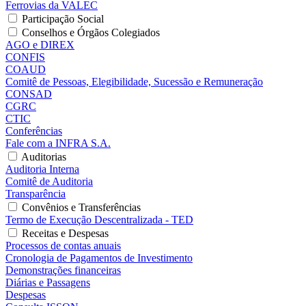
Ferrovias da VALEC
Participação Social
Conselhos e Órgãos Colegiados
AGO e DIREX
CONFIS
COAUD
Comitê de Pessoas, Elegibilidade, Sucessão e Remuneração
CONSAD
CGRC
CTIC
Conferências
Fale com a INFRA S.A.
Auditorias
Auditoria Interna
Comitê de Auditoria
Transparência
Convênios e Transferências
Termo de Execução Descentralizada - TED
Receitas e Despesas
Processos de contas anuais
Cronologia de Pagamentos de Investimento
Demonstrações financeiras
Diárias e Passagens
Despesas