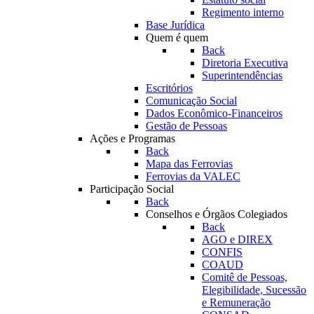
Regimento interno
Base Jurídica
Quem é quem
Back
Diretoria Executiva
Superintendências
Escritórios
Comunicação Social
Dados Econômico-Financeiros
Gestão de Pessoas
Ações e Programas
Back
Mapa das Ferrovias
Ferrovias da VALEC
Participação Social
Back
Conselhos e Órgãos Colegiados
Back
AGO e DIREX
CONFIS
COAUD
Comitê de Pessoas,
Elegibilidade, Sucessão
e Remuneração