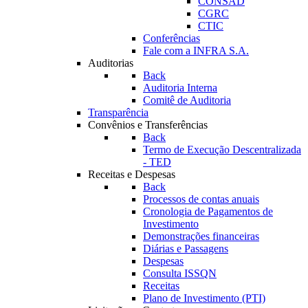
CONSAD
CGRC
CTIC
Conferências
Fale com a INFRA S.A.
Auditorias
Back
Auditoria Interna
Comitê de Auditoria
Transparência
Convênios e Transferências
Back
Termo de Execução Descentralizada
- TED
Receitas e Despesas
Back
Processos de contas anuais
Cronologia de Pagamentos de
Investimento
Demonstrações financeiras
Diárias e Passagens
Despesas
Consulta ISSQN
Receitas
Plano de Investimento (PTI)