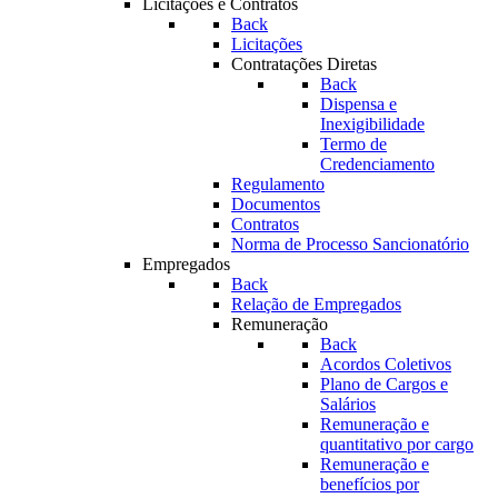
Licitações e Contratos
Back
Licitações
Contratações Diretas
Back
Dispensa e
Inexigibilidade
Termo de
Credenciamento
Regulamento
Documentos
Contratos
Norma de Processo Sancionatório
Empregados
Back
Relação de Empregados
Remuneração
Back
Acordos Coletivos
Plano de Cargos e
Salários
Remuneração e
quantitativo por cargo
Remuneração e
benefícios por