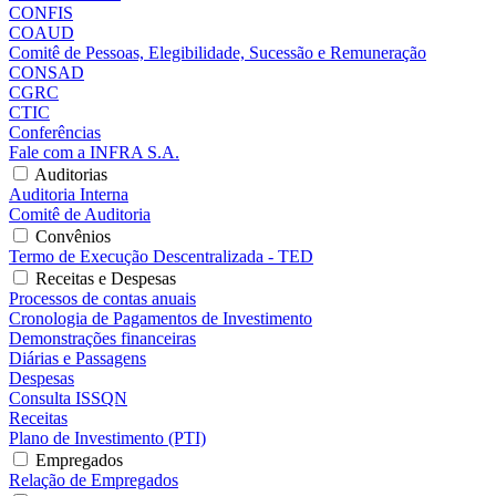
CONFIS
COAUD
Comitê de Pessoas, Elegibilidade, Sucessão e Remuneração
CONSAD
CGRC
CTIC
Conferências
Fale com a INFRA S.A.
Auditorias
Auditoria Interna
Comitê de Auditoria
Convênios
Termo de Execução Descentralizada - TED
Receitas e Despesas
Processos de contas anuais
Cronologia de Pagamentos de Investimento
Demonstrações financeiras
Diárias e Passagens
Despesas
Consulta ISSQN
Receitas
Plano de Investimento (PTI)
Empregados
Relação de Empregados