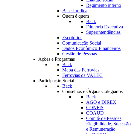
Regimento interno
Base Jurídica
Quem é quem
Back
Diretoria Executiva
Superintendências
Escritórios
Comunicação Social
Dados Econômico-Financeiros
Gestão de Pessoas
Ações e Programas
Back
Mapa das Ferrovias
Ferrovias da VALEC
Participação Social
Back
Conselhos e Órgãos Colegiados
Back
AGO e DIREX
CONFIS
COAUD
Comitê de Pessoas,
Elegibilidade, Sucessão
e Remuneração