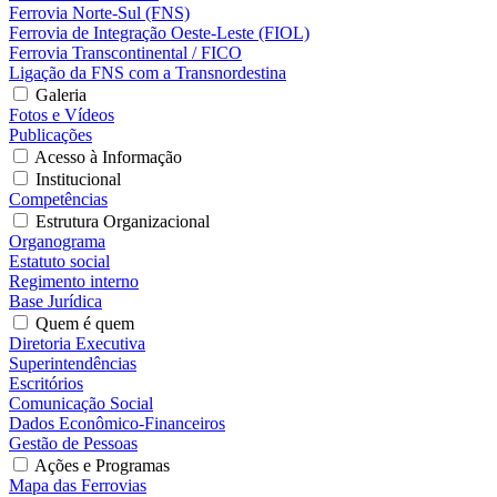
Ferrovia Norte-Sul (FNS)
Ferrovia de Integração Oeste-Leste (FIOL)
Ferrovia Transcontinental / FICO
Ligação da FNS com a Transnordestina
Galeria
Fotos e Vídeos
Publicações
Acesso à Informação
Institucional
Competências
Estrutura Organizacional
Organograma
Estatuto social
Regimento interno
Base Jurídica
Quem é quem
Diretoria Executiva
Superintendências
Escritórios
Comunicação Social
Dados Econômico-Financeiros
Gestão de Pessoas
Ações e Programas
Mapa das Ferrovias