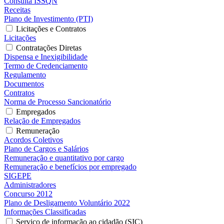
Consulta ISSQN
Receitas
Plano de Investimento (PTI)
Licitações e Contratos
Licitações
Contratações Diretas
Dispensa e Inexigibilidade
Termo de Credenciamento
Regulamento
Documentos
Contratos
Norma de Processo Sancionatório
Empregados
Relação de Empregados
Remuneração
Acordos Coletivos
Plano de Cargos e Salários
Remuneração e quantitativo por cargo
Remuneração e benefícios por empregado
SIGEPE
Administradores
Concurso 2012
Plano de Desligamento Voluntário 2022
Informações Classificadas
Serviço de informação ao cidadão (SIC)