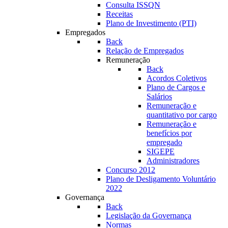
Consulta ISSQN
Receitas
Plano de Investimento (PTI)
Empregados
Back
Relação de Empregados
Remuneração
Back
Acordos Coletivos
Plano de Cargos e
Salários
Remuneração e
quantitativo por cargo
Remuneração e
benefícios por
empregado
SIGEPE
Administradores
Concurso 2012
Plano de Desligamento Voluntário
2022
Governança
Back
Legislação da Governança
Normas