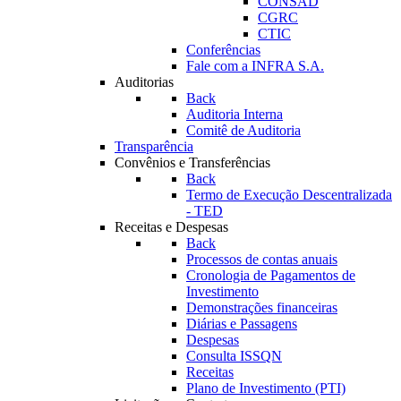
CONSAD
CGRC
CTIC
Conferências
Fale com a INFRA S.A.
Auditorias
Back
Auditoria Interna
Comitê de Auditoria
Transparência
Convênios e Transferências
Back
Termo de Execução Descentralizada
- TED
Receitas e Despesas
Back
Processos de contas anuais
Cronologia de Pagamentos de
Investimento
Demonstrações financeiras
Diárias e Passagens
Despesas
Consulta ISSQN
Receitas
Plano de Investimento (PTI)