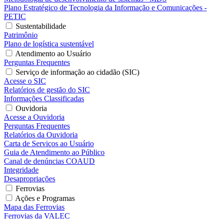
Plano Estratégico de Tecnologia da Informação e Comunicações -
PETIC
Sustentabilidade
Patrimônio
Plano de logística sustentável
Atendimento ao Usuário
Perguntas Frequentes
Serviço de informação ao cidadão (SIC)
Acesse o SIC
Relatórios de gestão do SIC
Informações Classificadas
Ouvidoria
Acesse a Ouvidoria
Perguntas Frequentes
Relatórios da Ouvidoria
Carta de Serviços ao Usuário
Guia de Atendimento ao Público
Canal de denúncias COAUD
Integridade
Desapropriações
Ferrovias
Ações e Programas
Mapa das Ferrovias
Ferrovias da VALEC