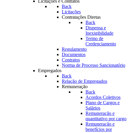
Licitações e Contratos
Back
Licitações
Contratações Diretas
Back
Dispensa e
Inexigibilidade
Termo de
Credenciamento
Regulamento
Documentos
Contratos
Norma de Processo Sancionatório
Empregados
Back
Relação de Empregados
Remuneração
Back
Acordos Coletivos
Plano de Cargos e
Salários
Remuneração e
quantitativo por cargo
Remuneração e
benefícios por