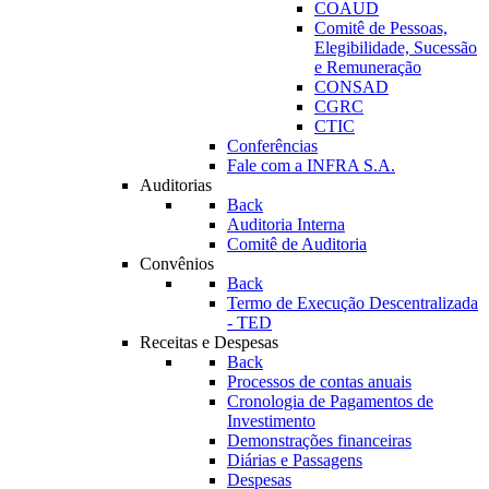
COAUD
Comitê de Pessoas,
Elegibilidade, Sucessão
e Remuneração
CONSAD
CGRC
CTIC
Conferências
Fale com a INFRA S.A.
Auditorias
Back
Auditoria Interna
Comitê de Auditoria
Convênios
Back
Termo de Execução Descentralizada
- TED
Receitas e Despesas
Back
Processos de contas anuais
Cronologia de Pagamentos de
Investimento
Demonstrações financeiras
Diárias e Passagens
Despesas