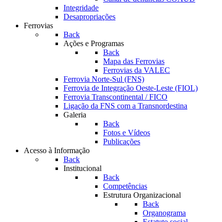
Integridade
Desapropriações
Ferrovias
Back
Ações e Programas
Back
Mapa das Ferrovias
Ferrovias da VALEC
Ferrovia Norte-Sul (FNS)
Ferrovia de Integração Oeste-Leste (FIOL)
Ferrovia Transcontinental / FICO
Ligação da FNS com a Transnordestina
Galeria
Back
Fotos e Vídeos
Publicações
Acesso à Informação
Back
Institucional
Back
Competências
Estrutura Organizacional
Back
Organograma
Estatuto social