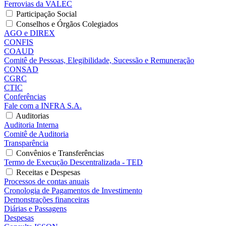
Ferrovias da VALEC
Participação Social
Conselhos e Órgãos Colegiados
AGO e DIREX
CONFIS
COAUD
Comitê de Pessoas, Elegibilidade, Sucessão e Remuneração
CONSAD
CGRC
CTIC
Conferências
Fale com a INFRA S.A.
Auditorias
Auditoria Interna
Comitê de Auditoria
Transparência
Convênios e Transferências
Termo de Execução Descentralizada - TED
Receitas e Despesas
Processos de contas anuais
Cronologia de Pagamentos de Investimento
Demonstrações financeiras
Diárias e Passagens
Despesas