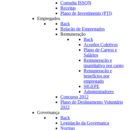
Consulta ISSQN
Receitas
Plano de Investimento (PTI)
Empregados
Back
Relação de Empregados
Remuneração
Back
Acordos Coletivos
Plano de Cargos e
Salários
Remuneração e
quantitativo por cargo
Remuneração e
benefícios por
empregado
SIGEPE
Administradores
Concurso 2012
Plano de Desligamento Voluntário
2022
Governança
Back
Legislação da Governança
Normas