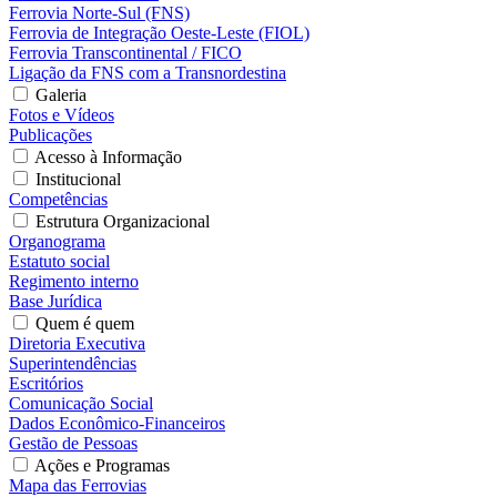
Ferrovia Norte-Sul (FNS)
Ferrovia de Integração Oeste-Leste (FIOL)
Ferrovia Transcontinental / FICO
Ligação da FNS com a Transnordestina
Galeria
Fotos e Vídeos
Publicações
Acesso à Informação
Institucional
Competências
Estrutura Organizacional
Organograma
Estatuto social
Regimento interno
Base Jurídica
Quem é quem
Diretoria Executiva
Superintendências
Escritórios
Comunicação Social
Dados Econômico-Financeiros
Gestão de Pessoas
Ações e Programas
Mapa das Ferrovias