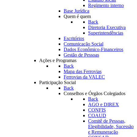
Regimento interno
Base Jurídica
Quem é quem
Back
Diretoria Executiva
Superintendências
Escritórios
Comunicação Social
Dados Econômico-Financeiros
Gestão de Pessoas
Ações e Programas
Back
Mapa das Ferrovias
Ferrovias da VALEC
Participação Social
Back
Conselhos e Órgãos Colegiados
Back
AGO e DIREX
CONFIS
COAUD
Comitê de Pessoas,
Elegibilidade, Sucessão
e Remuneração