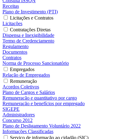
Consulta ISSQN
Receitas
Plano de Investimento (PTI)
Licitações e Contratos
Licitações
Contratações Diretas
Dispensa e Inexigibilidade
Termo de Credenciamento
Regulamento
Documentos
Contratos
Norma de Processo Sancionatório
Empregados
Relação de Empregados
Remuneração
Acordos Coletivos
Plano de Cargos e Salários
Remuneração e quantitativo por cargo
Remuneração e benefícios por empregado
SIGEPE
Administradores
Concurso 2012
Plano de Desligamento Voluntário 2022
Informações Classificadas
Serviço de informação ao cidadão (SIC)