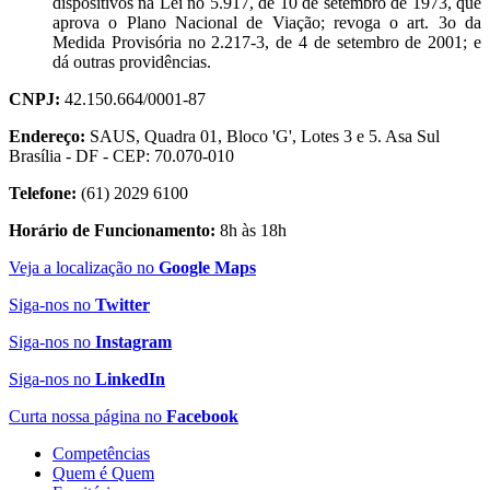
dispositivos na Lei no 5.917, de 10 de setembro de 1973, que
aprova o Plano Nacional de Viação; revoga o art. 3o da
Medida Provisória no 2.217-3, de 4 de setembro de 2001; e
dá outras providências.
CNPJ:
42.150.664/0001-87
Endereço:
SAUS, Quadra 01, Bloco 'G', Lotes 3 e 5. Asa Sul
Brasília - DF - CEP: 70.070-010
Telefone:
(61) 2029 6100
Horário de Funcionamento:
8h às 18h
Veja a localização no
Google Maps
Siga-nos no
Twitter
Siga-nos no
Instagram
Siga-nos no
LinkedIn
Curta nossa página no
Facebook
Competências
Quem é Quem