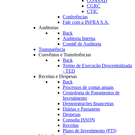
CONSAD
CGRC
CTIC
Conferências
Fale com a INFRA S.A.
Auditorias
Back
Auditoria Interna
Comitê de Auditoria
Transparência
Convênios e Transferências
Back
Termo de Execução Descentralizada
- TED
Receitas e Despesas
Back
Processos de contas anuais
Cronologia de Pagamentos de
Investimento
Demonstrações financeiras
Diárias e Passagens
Despesas
Consulta ISSQN
Receitas
Plano de Investimento (PTI)