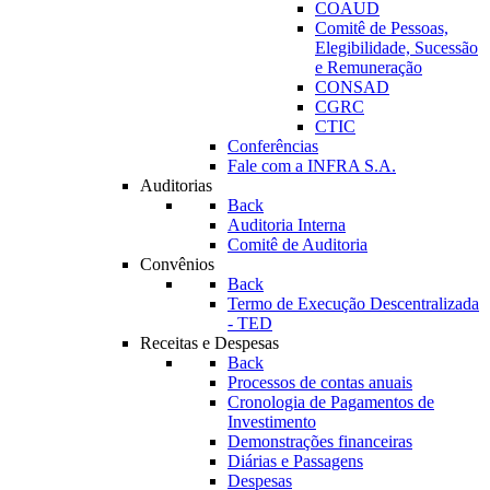
COAUD
Comitê de Pessoas,
Elegibilidade, Sucessão
e Remuneração
CONSAD
CGRC
CTIC
Conferências
Fale com a INFRA S.A.
Auditorias
Back
Auditoria Interna
Comitê de Auditoria
Convênios
Back
Termo de Execução Descentralizada
- TED
Receitas e Despesas
Back
Processos de contas anuais
Cronologia de Pagamentos de
Investimento
Demonstrações financeiras
Diárias e Passagens
Despesas