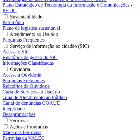
Plano Estratégico de Tecnologia da Informação e Comunicações -
PETIC
Sustentabilidade
Patrimônio
Plano de logística sustentável
Atendimento ao Usuário
Perguntas Frequentes
Serviço de informação ao cidadão (SIC)
Acesse o SIC
Relatórios de gestão do SIC
Informações Classificadas
Ouvidoria
Acesse a Ouvidoria
Perguntas Frequentes
Relatórios da Ouvidoria
Carta de Serviços ao Usuário
Guia de Atendimento ao Público
Canal de denúncias COAUD
Integridade
Desapropriações
Ferrovias
Ações e Programas
Mapa das Ferrovias
Ferrovias da VALEC