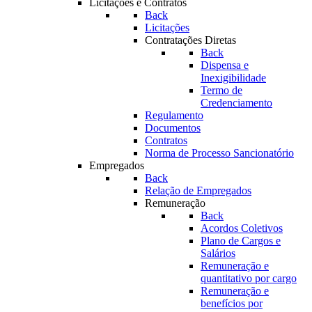
Licitações e Contratos
Back
Licitações
Contratações Diretas
Back
Dispensa e
Inexigibilidade
Termo de
Credenciamento
Regulamento
Documentos
Contratos
Norma de Processo Sancionatório
Empregados
Back
Relação de Empregados
Remuneração
Back
Acordos Coletivos
Plano de Cargos e
Salários
Remuneração e
quantitativo por cargo
Remuneração e
benefícios por