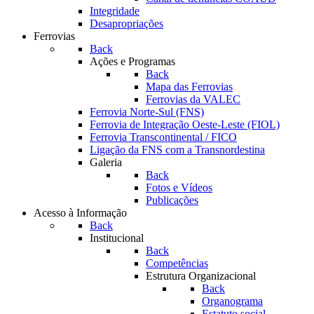
Integridade
Desapropriações
Ferrovias
Back
Ações e Programas
Back
Mapa das Ferrovias
Ferrovias da VALEC
Ferrovia Norte-Sul (FNS)
Ferrovia de Integração Oeste-Leste (FIOL)
Ferrovia Transcontinental / FICO
Ligação da FNS com a Transnordestina
Galeria
Back
Fotos e Vídeos
Publicações
Acesso à Informação
Back
Institucional
Back
Competências
Estrutura Organizacional
Back
Organograma
Estatuto social