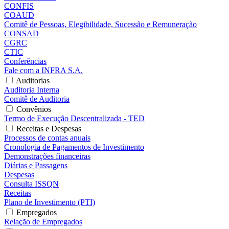
CONFIS
COAUD
Comitê de Pessoas, Elegibilidade, Sucessão e Remuneração
CONSAD
CGRC
CTIC
Conferências
Fale com a INFRA S.A.
Auditorias
Auditoria Interna
Comitê de Auditoria
Convênios
Termo de Execução Descentralizada - TED
Receitas e Despesas
Processos de contas anuais
Cronologia de Pagamentos de Investimento
Demonstrações financeiras
Diárias e Passagens
Despesas
Consulta ISSQN
Receitas
Plano de Investimento (PTI)
Empregados
Relação de Empregados