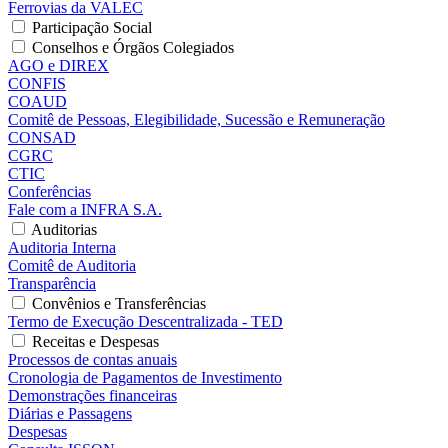
Ferrovias da VALEC
Participação Social
Conselhos e Órgãos Colegiados
AGO e DIREX
CONFIS
COAUD
Comitê de Pessoas, Elegibilidade, Sucessão e Remuneração
CONSAD
CGRC
CTIC
Conferências
Fale com a INFRA S.A.
Auditorias
Auditoria Interna
Comitê de Auditoria
Transparência
Convênios e Transferências
Termo de Execução Descentralizada - TED
Receitas e Despesas
Processos de contas anuais
Cronologia de Pagamentos de Investimento
Demonstrações financeiras
Diárias e Passagens
Despesas