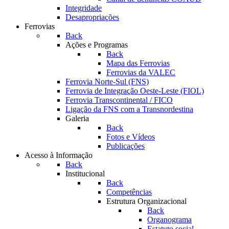
Integridade
Desapropriações
Ferrovias
Back
Ações e Programas
Back
Mapa das Ferrovias
Ferrovias da VALEC
Ferrovia Norte-Sul (FNS)
Ferrovia de Integração Oeste-Leste (FIOL)
Ferrovia Transcontinental / FICO
Ligação da FNS com a Transnordestina
Galeria
Back
Fotos e Vídeos
Publicações
Acesso à Informação
Back
Institucional
Back
Competências
Estrutura Organizacional
Back
Organograma
Estatuto social