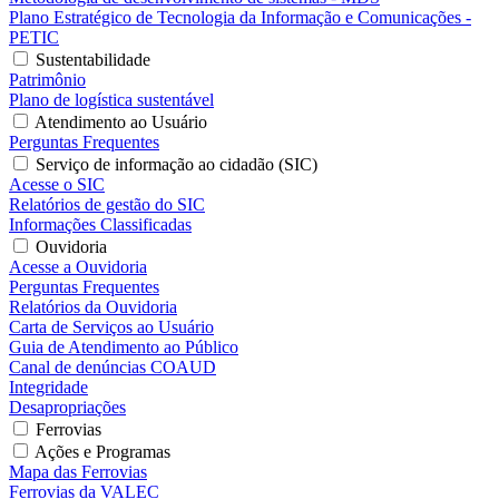
Plano Estratégico de Tecnologia da Informação e Comunicações -
PETIC
Sustentabilidade
Patrimônio
Plano de logística sustentável
Atendimento ao Usuário
Perguntas Frequentes
Serviço de informação ao cidadão (SIC)
Acesse o SIC
Relatórios de gestão do SIC
Informações Classificadas
Ouvidoria
Acesse a Ouvidoria
Perguntas Frequentes
Relatórios da Ouvidoria
Carta de Serviços ao Usuário
Guia de Atendimento ao Público
Canal de denúncias COAUD
Integridade
Desapropriações
Ferrovias
Ações e Programas
Mapa das Ferrovias
Ferrovias da VALEC