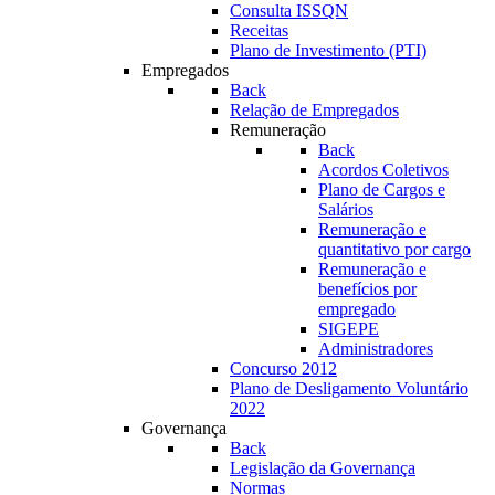
Consulta ISSQN
Receitas
Plano de Investimento (PTI)
Empregados
Back
Relação de Empregados
Remuneração
Back
Acordos Coletivos
Plano de Cargos e
Salários
Remuneração e
quantitativo por cargo
Remuneração e
benefícios por
empregado
SIGEPE
Administradores
Concurso 2012
Plano de Desligamento Voluntário
2022
Governança
Back
Legislação da Governança
Normas