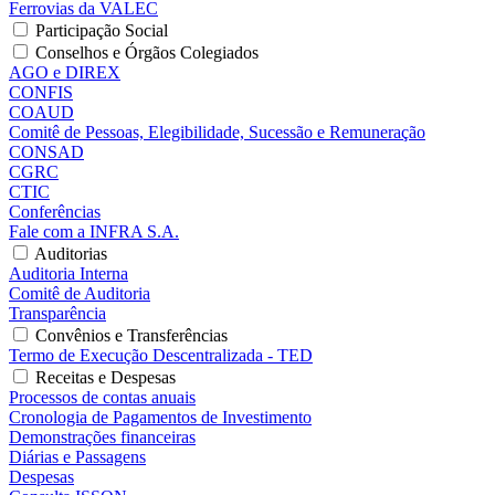
Ferrovias da VALEC
Participação Social
Conselhos e Órgãos Colegiados
AGO e DIREX
CONFIS
COAUD
Comitê de Pessoas, Elegibilidade, Sucessão e Remuneração
CONSAD
CGRC
CTIC
Conferências
Fale com a INFRA S.A.
Auditorias
Auditoria Interna
Comitê de Auditoria
Transparência
Convênios e Transferências
Termo de Execução Descentralizada - TED
Receitas e Despesas
Processos de contas anuais
Cronologia de Pagamentos de Investimento
Demonstrações financeiras
Diárias e Passagens
Despesas