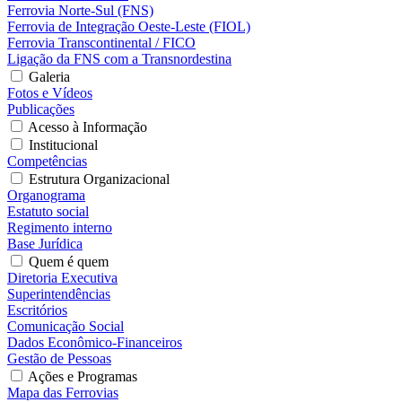
Ferrovia Norte-Sul (FNS)
Ferrovia de Integração Oeste-Leste (FIOL)
Ferrovia Transcontinental / FICO
Ligação da FNS com a Transnordestina
Galeria
Fotos e Vídeos
Publicações
Acesso à Informação
Institucional
Competências
Estrutura Organizacional
Organograma
Estatuto social
Regimento interno
Base Jurídica
Quem é quem
Diretoria Executiva
Superintendências
Escritórios
Comunicação Social
Dados Econômico-Financeiros
Gestão de Pessoas
Ações e Programas
Mapa das Ferrovias