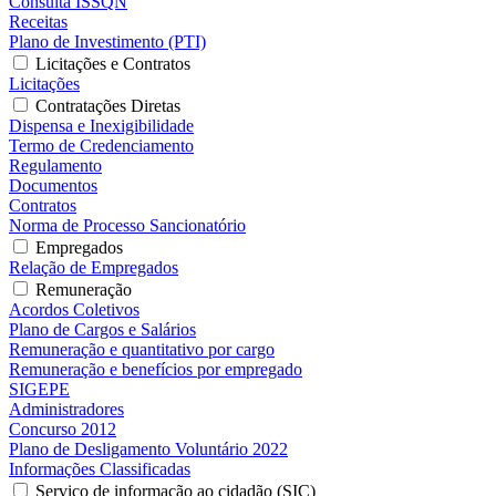
Consulta ISSQN
Receitas
Plano de Investimento (PTI)
Licitações e Contratos
Licitações
Contratações Diretas
Dispensa e Inexigibilidade
Termo de Credenciamento
Regulamento
Documentos
Contratos
Norma de Processo Sancionatório
Empregados
Relação de Empregados
Remuneração
Acordos Coletivos
Plano de Cargos e Salários
Remuneração e quantitativo por cargo
Remuneração e benefícios por empregado
SIGEPE
Administradores
Concurso 2012
Plano de Desligamento Voluntário 2022
Informações Classificadas
Serviço de informação ao cidadão (SIC)