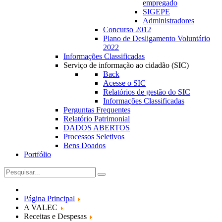
empregado
SIGEPE
Administradores
Concurso 2012
Plano de Desligamento Voluntário
2022
Informações Classificadas
Serviço de informação ao cidadão (SIC)
Back
Acesse o SIC
Relatórios de gestão do SIC
Informações Classificadas
Perguntas Frequentes
Relatório Patrimonial
DADOS ABERTOS
Processos Seletivos
Bens Doados
Portfólio
Página Principal
A VALEC
Receitas e Despesas