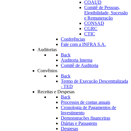
COAUD
Comitê de Pessoas,
Elegibilidade, Sucessão
e Remuneração
CONSAD
CGRC
CTIC
Conferências
Fale com a INFRA S.A.
Auditorias
Back
Auditoria Interna
Comitê de Auditoria
Convênios
Back
Termo de Execução Descentralizada
- TED
Receitas e Despesas
Back
Processos de contas anuais
Cronologia de Pagamentos de
Investimento
Demonstrações financeiras
Diárias e Passagens
Despesas