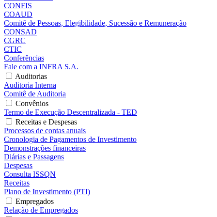
CONFIS
COAUD
Comitê de Pessoas, Elegibilidade, Sucessão e Remuneração
CONSAD
CGRC
CTIC
Conferências
Fale com a INFRA S.A.
Auditorias
Auditoria Interna
Comitê de Auditoria
Convênios
Termo de Execução Descentralizada - TED
Receitas e Despesas
Processos de contas anuais
Cronologia de Pagamentos de Investimento
Demonstrações financeiras
Diárias e Passagens
Despesas
Consulta ISSQN
Receitas
Plano de Investimento (PTI)
Empregados
Relação de Empregados