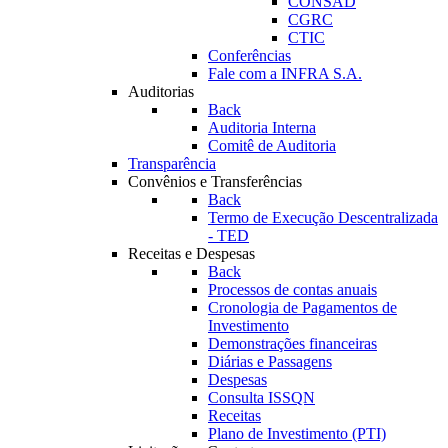
CONSAD
CGRC
CTIC
Conferências
Fale com a INFRA S.A.
Auditorias
Back
Auditoria Interna
Comitê de Auditoria
Transparência
Convênios e Transferências
Back
Termo de Execução Descentralizada
- TED
Receitas e Despesas
Back
Processos de contas anuais
Cronologia de Pagamentos de
Investimento
Demonstrações financeiras
Diárias e Passagens
Despesas
Consulta ISSQN
Receitas
Plano de Investimento (PTI)