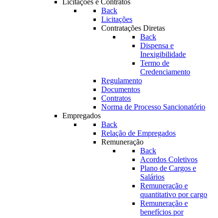
Licitações e Contratos
Back
Licitações
Contratações Diretas
Back
Dispensa e
Inexigibilidade
Termo de
Credenciamento
Regulamento
Documentos
Contratos
Norma de Processo Sancionatório
Empregados
Back
Relação de Empregados
Remuneração
Back
Acordos Coletivos
Plano de Cargos e
Salários
Remuneração e
quantitativo por cargo
Remuneração e
benefícios por