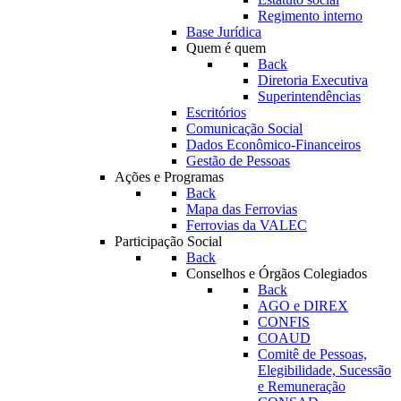
Regimento interno
Base Jurídica
Quem é quem
Back
Diretoria Executiva
Superintendências
Escritórios
Comunicação Social
Dados Econômico-Financeiros
Gestão de Pessoas
Ações e Programas
Back
Mapa das Ferrovias
Ferrovias da VALEC
Participação Social
Back
Conselhos e Órgãos Colegiados
Back
AGO e DIREX
CONFIS
COAUD
Comitê de Pessoas,
Elegibilidade, Sucessão
e Remuneração