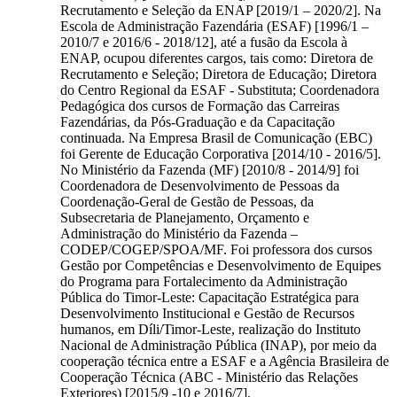
Recrutamento e Seleção da ENAP [2019/1 – 2020/2]. Na
Escola de Administração Fazendária (ESAF) [1996/1 –
2010/7 e 2016/6 - 2018/12], até a fusão da Escola à
ENAP, ocupou diferentes cargos, tais como: Diretora de
Recrutamento e Seleção; Diretora de Educação; Diretora
do Centro Regional da ESAF - Substituta; Coordenadora
Pedagógica dos cursos de Formação das Carreiras
Fazendárias, da Pós-Graduação e da Capacitação
continuada. Na Empresa Brasil de Comunicação (EBC)
foi Gerente de Educação Corporativa [2014/10 - 2016/5].
No Ministério da Fazenda (MF) [2010/8 - 2014/9] foi
Coordenadora de Desenvolvimento de Pessoas da
Coordenação-Geral de Gestão de Pessoas, da
Subsecretaria de Planejamento, Orçamento e
Administração do Ministério da Fazenda –
CODEP/COGEP/SPOA/MF. Foi professora dos cursos
Gestão por Competências e Desenvolvimento de Equipes
do Programa para Fortalecimento da Administração
Pública do Timor-Leste: Capacitação Estratégica para
Desenvolvimento Institucional e Gestão de Recursos
humanos, em Díli/Timor-Leste, realização do Instituto
Nacional de Administração Pública (INAP), por meio da
cooperação técnica entre a ESAF e a Agência Brasileira de
Cooperação Técnica (ABC - Ministério das Relações
Exteriores) [2015/9 -10 e 2016/7].