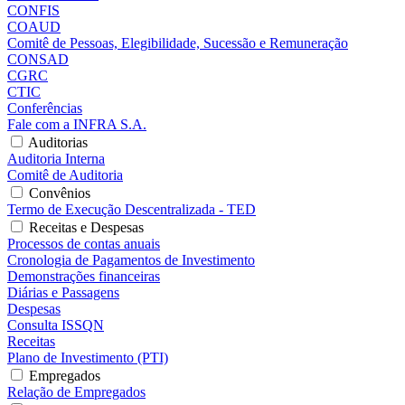
CONFIS
COAUD
Comitê de Pessoas, Elegibilidade, Sucessão e Remuneração
CONSAD
CGRC
CTIC
Conferências
Fale com a INFRA S.A.
Auditorias
Auditoria Interna
Comitê de Auditoria
Convênios
Termo de Execução Descentralizada - TED
Receitas e Despesas
Processos de contas anuais
Cronologia de Pagamentos de Investimento
Demonstrações financeiras
Diárias e Passagens
Despesas
Consulta ISSQN
Receitas
Plano de Investimento (PTI)
Empregados
Relação de Empregados