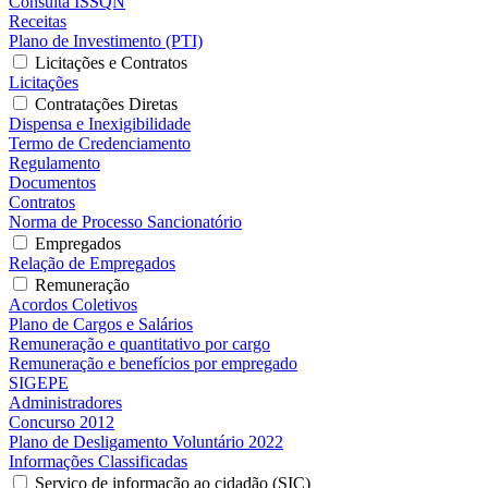
Consulta ISSQN
Receitas
Plano de Investimento (PTI)
Licitações e Contratos
Licitações
Contratações Diretas
Dispensa e Inexigibilidade
Termo de Credenciamento
Regulamento
Documentos
Contratos
Norma de Processo Sancionatório
Empregados
Relação de Empregados
Remuneração
Acordos Coletivos
Plano de Cargos e Salários
Remuneração e quantitativo por cargo
Remuneração e benefícios por empregado
SIGEPE
Administradores
Concurso 2012
Plano de Desligamento Voluntário 2022
Informações Classificadas
Serviço de informação ao cidadão (SIC)