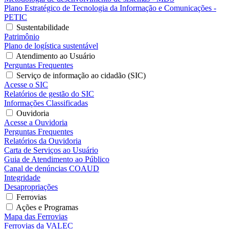
Plano Estratégico de Tecnologia da Informação e Comunicações -
PETIC
Sustentabilidade
Patrimônio
Plano de logística sustentável
Atendimento ao Usuário
Perguntas Frequentes
Serviço de informação ao cidadão (SIC)
Acesse o SIC
Relatórios de gestão do SIC
Informações Classificadas
Ouvidoria
Acesse a Ouvidoria
Perguntas Frequentes
Relatórios da Ouvidoria
Carta de Serviços ao Usuário
Guia de Atendimento ao Público
Canal de denúncias COAUD
Integridade
Desapropriações
Ferrovias
Ações e Programas
Mapa das Ferrovias
Ferrovias da VALEC