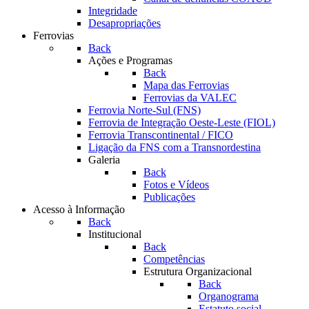
Integridade
Desapropriações
Ferrovias
Back
Ações e Programas
Back
Mapa das Ferrovias
Ferrovias da VALEC
Ferrovia Norte-Sul (FNS)
Ferrovia de Integração Oeste-Leste (FIOL)
Ferrovia Transcontinental / FICO
Ligação da FNS com a Transnordestina
Galeria
Back
Fotos e Vídeos
Publicações
Acesso à Informação
Back
Institucional
Back
Competências
Estrutura Organizacional
Back
Organograma
Estatuto social