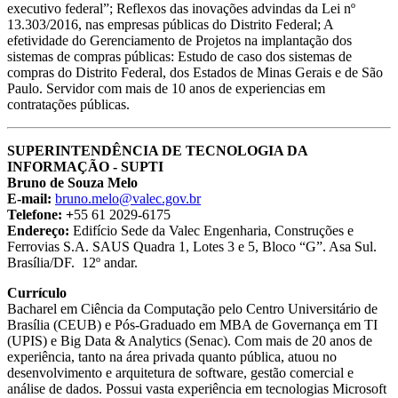
executivo federal”; Reflexos das inovações advindas da Lei nº
13.303/2016, nas empresas públicas do Distrito Federal; A
efetividade do Gerenciamento de Projetos na implantação dos
sistemas de compras públicas: Estudo de caso dos sistemas de
compras do Distrito Federal, dos Estados de Minas Gerais e de São
Paulo. Servidor com mais de 10 anos de experiencias em
contratações públicas.
SUPERINTENDÊNCIA DE TECNOLOGIA DA
INFORMAÇÃO - SUPTI
Bruno de Souza Melo
E-mail:
bruno.melo@valec.gov.br
Telefone: +
55 61 2029-6175
Endereço:
Edifício Sede da Valec Engenharia, Construções e
Ferrovias S.A. SAUS Quadra 1, Lotes 3 e 5, Bloco “G”. Asa Sul.
Brasília/DF. 12º andar.
Currículo
Bacharel em Ciência da Computação pelo Centro Universitário de
Brasília (CEUB) e Pós-Graduado em MBA de Governança em TI
(UPIS) e Big Data & Analytics (Senac). Com mais de 20 anos de
experiência, tanto na área privada quanto pública, atuou no
desenvolvimento e arquitetura de software, gestão comercial e
análise de dados. Possui vasta experiência em tecnologias Microsoft