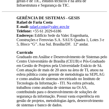
gerais e de TIC, estudos técnicos e na área de
Infraestrutura e Segurança da TIC.
GERÊNCIA DE SISTEMAS - GESIS
Rafael de Faria Costa
E-mail:
rafael.costa@valec.gov.br
Telefone:
+55 61 2029-6186
Endereço:
Edifício Sede da Valec Engenharia,
Construções e Ferrovias S.A. SAUS Quadra 1, Lotes 3 e
5, Bloco “G”. Asa Sul. Brasília/DF. 12º andar.
Currículo
Graduado em Análise e Desenvolvimento de Sistemas pelo
Centro Universitário de Brasília (CEUB) e Pós-Graduado
em Gestão de Projetos pela Universidade Estácio de Sá.
Com atuação de mais de 20 anos na área de TI, atuou na
esfera pública como gerente de metodologia na SEPLAG
e como analista de sistemas terceirizado no Instituto de
Tecnologia da Informação - ITI. Na esfera privada,
trabalhou como analista de sistemas na Oi AS,
contribuindo para o desenvolvimento de soluções de
segurança da informação. Possui vasta experiência em
gestão de projetos, metodologias ágeis, desenvolvimento
de sistemas e banco de dados.