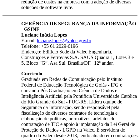
redução de custos na empresa com a adoção de diversas
soluções de software livre.
GERÊNCIA DE SEGURANÇA DA INFORMAÇÃO
- GSINF
Luciane Inácia Lopes
E-mail:
luciane.lopes@valec.gov.br
Telefone: +55 61 2029-6196
Endereço: Edifício Sede da Valec Engenharia,
Construções e Ferrovias S.A. SAUS Quadra 1, Lotes 3 e
5, Bloco “G”. Asa Sul. Brasília/DF. 12º andar.
Currículo
Graduada em Redes de Comunicação pelo Instituto
Federal de Educação Tecnológica de Goiás - IFG e
cursando Pós Graduação em Ciência de Dados e
Inteligência Artificial pela Pontifícia Universidade Católica
do Rio Grande do Sul - PUC-RS. Lidera equipe de
Segurança da Informação, sendo responsável pela
fiscalização de diversos contratos de tecnologia e
elaboração de políticas, normativos, artefatos de
contratação de TIC e apoio à implantação da Lei Geral de
Proteção de Dados - LGPD na Valec. É servidora do
quadro da Valec desde 2013, tendo atuado em contratações