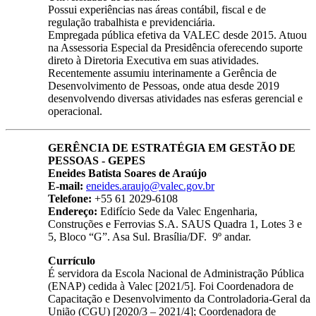
Possui experiências nas áreas contábil, fiscal e de
regulação trabalhista e previdenciária.
Empregada pública efetiva da VALEC desde 2015. Atuou
na Assessoria Especial da Presidência oferecendo suporte
direto à Diretoria Executiva em suas atividades.
Recentemente assumiu interinamente a Gerência de
Desenvolvimento de Pessoas, onde atua desde 2019
desenvolvendo diversas atividades nas esferas gerencial e
operacional.
GERÊNCIA DE ESTRATÉGIA EM GESTÃO DE
PESSOAS - GEPES
Eneides Batista Soares de Araújo
E-mail:
eneides.araujo@valec.gov.br
Telefone:
+55 61 2029-6108
Endereço:
Edifício Sede da Valec Engenharia,
Construções e Ferrovias S.A. SAUS Quadra 1, Lotes 3 e
5, Bloco “G”. Asa Sul. Brasília/DF. 9º andar.
Currículo
É servidora da Escola Nacional de Administração Pública
(ENAP) cedida à Valec [2021/5]. Foi Coordenadora de
Capacitação e Desenvolvimento da Controladoria-Geral da
União (CGU) [2020/3 – 2021/4]; Coordenadora de