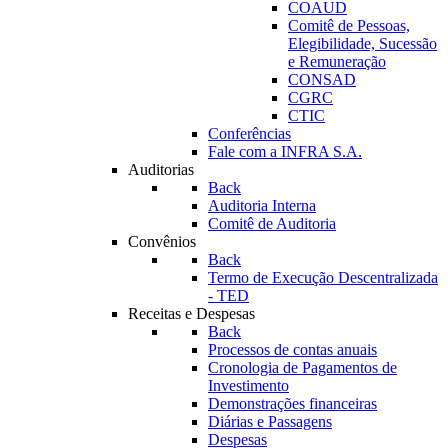
COAUD
Comitê de Pessoas,
Elegibilidade, Sucessão
e Remuneração
CONSAD
CGRC
CTIC
Conferências
Fale com a INFRA S.A.
Auditorias
Back
Auditoria Interna
Comitê de Auditoria
Convênios
Back
Termo de Execução Descentralizada
- TED
Receitas e Despesas
Back
Processos de contas anuais
Cronologia de Pagamentos de
Investimento
Demonstrações financeiras
Diárias e Passagens
Despesas