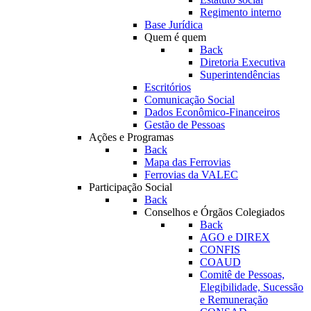
Regimento interno
Base Jurídica
Quem é quem
Back
Diretoria Executiva
Superintendências
Escritórios
Comunicação Social
Dados Econômico-Financeiros
Gestão de Pessoas
Ações e Programas
Back
Mapa das Ferrovias
Ferrovias da VALEC
Participação Social
Back
Conselhos e Órgãos Colegiados
Back
AGO e DIREX
CONFIS
COAUD
Comitê de Pessoas,
Elegibilidade, Sucessão
e Remuneração