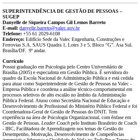
SUPERINTENDÊNCIA DE GESTÃO DE PESSOAS –
SUGEP
Danyelle de Siqueira Campos Gil Lemos Barreto
E-mail:
danyelle.barreto@valec.gov.br
Telefone:
+55 61 2029-6108
Endereço:
Edifício Sede da Valec Engenharia, Construções e
Ferrovias S.A. SAUS Quadra 1, Lotes 3 e 5, Bloco “G”. Asa Sul.
Brasília/DF. 9º andar
.
Currículo
Possui graduação em Psicologia pelo Centro Universitário de
Brasília (2005) e especialista em Gestão Pública. É servidora do
quadro da Escola Nacional de Administração Pública e está cedida
para atuar como Superintendente de Gestão de Pessoas na Valec -
Empresa Pública e coordena a análise técnico-comportamental em
processos seletivos de alto escalão no âmbito da Administração
Pública Federal. Atuou como Secretária Nacional de Educação e
Desenvolvimento de Profissional do Ministério Público Federal e foi
Coordenadora-Geral de Gestão de Pessoas do DNIT. Tem
experiência na área de Psicologia Organizacional, com ênfase em
Gestão de Pessoas.
Leader Coach
pelo Instituto Brasileiro de Coach
- IBC, Facilitadora de Aprendizagem nos temas de Gestão do
Desempenho, Motivação, Desenvolvimento de Competências
gerenciais e liderança e Qualidade de Vida no Trabalho e Tutora de