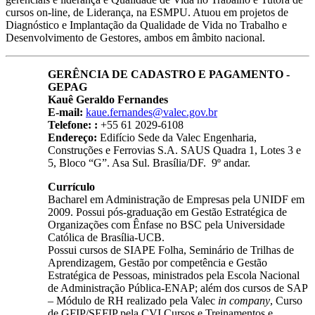
cursos on-line, de Liderança, na ESMPU. Atuou em projetos de
Diagnóstico e Implantação da Qualidade de Vida no Trabalho e
Desenvolvimento de Gestores, ambos em âmbito nacional.
GERÊNCIA DE CADASTRO E PAGAMENTO -
GEPAG
Kauê Geraldo Fernandes
E-mail:
kaue.fernandes@valec.gov.br
Telefone: :
+55 61 2029-6108
Endereço:
Edifício Sede da Valec Engenharia,
Construções e Ferrovias S.A. SAUS Quadra 1, Lotes 3 e
5, Bloco “G”. Asa Sul. Brasília/DF. 9º andar.
Currículo
Bacharel em Administração de Empresas pela UNIDF em
2009. Possui pós-graduação em Gestão Estratégica de
Organizações com Ênfase no BSC pela Universidade
Católica de Brasília-UCB.
Possui cursos de SIAPE Folha, Seminário de Trilhas de
Aprendizagem, Gestão por competência e Gestão
Estratégica de Pessoas, ministrados pela Escola Nacional
de Administração Pública-ENAP; além dos cursos de SAP
– Módulo de RH realizado pela Valec
in company
, Curso
de GFIP/SEFIP pela CVI Cursos e Treinamentos e