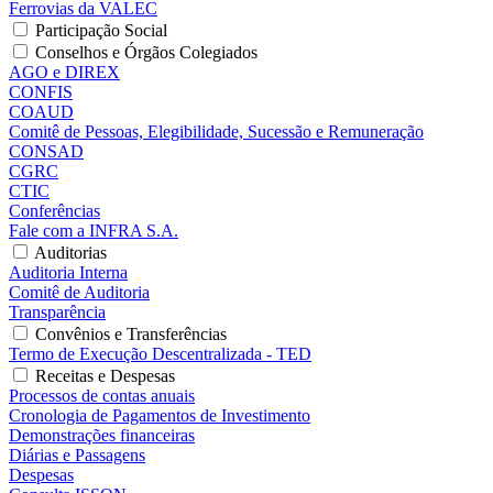
Ferrovias da VALEC
Participação Social
Conselhos e Órgãos Colegiados
AGO e DIREX
CONFIS
COAUD
Comitê de Pessoas, Elegibilidade, Sucessão e Remuneração
CONSAD
CGRC
CTIC
Conferências
Fale com a INFRA S.A.
Auditorias
Auditoria Interna
Comitê de Auditoria
Transparência
Convênios e Transferências
Termo de Execução Descentralizada - TED
Receitas e Despesas
Processos de contas anuais
Cronologia de Pagamentos de Investimento
Demonstrações financeiras
Diárias e Passagens
Despesas