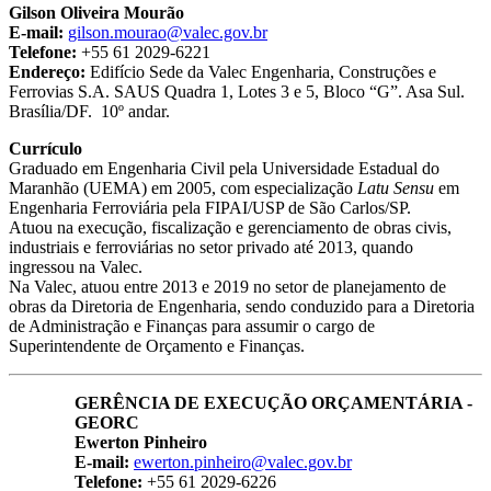
Gilson Oliveira Mourão
E-mail:
gilson.mourao@valec.gov.br
Telefone:
+55 61 2029-6221
Endereço:
Edifício Sede da Valec Engenharia, Construções e
Ferrovias S.A. SAUS Quadra 1, Lotes 3 e 5, Bloco “G”. Asa Sul.
Brasília/DF. 10º andar.
Currículo
Graduado em Engenharia Civil pela Universidade Estadual do
Maranhão (UEMA) em 2005, com especialização
Latu Sensu
em
Engenharia Ferroviária pela FIPAI/USP de São Carlos/SP.
Atuou na execução, fiscalização e gerenciamento de obras civis,
industriais e ferroviárias no setor privado até 2013, quando
ingressou na Valec.
Na Valec, atuou entre 2013 e 2019 no setor de planejamento de
obras da Diretoria de Engenharia, sendo conduzido para a Diretoria
de Administração e Finanças para assumir o cargo de
Superintendente de Orçamento e Finanças.
GERÊNCIA DE EXECUÇÃO ORÇAMENTÁRIA -
GEORC
Ewerton Pinheiro
E-mail:
ewerton.pinheiro@valec.gov.br
Telefone:
+55 61 2029-6226