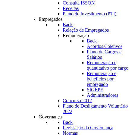
Consulta ISSQN
Receitas
Plano de Investimento (PTI)
Empregados
Back
Relação de Empregados
Remuneração
Back
Acordos Coletivos
Plano de Cargos e
Salários
Remuneração e
quantitativo por cargo
Remuneração e
benefícios por
empregado
SIGEPE
Administradores
Concurso 2012
Plano de Desligamento Voluntário
2022
Governança
Back
Legislação da Governança
Normas