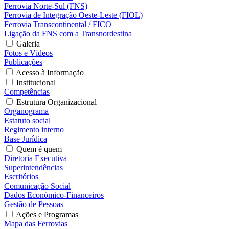
Ferrovia Norte-Sul (FNS)
Ferrovia de Integração Oeste-Leste (FIOL)
Ferrovia Transcontinental / FICO
Ligação da FNS com a Transnordestina
Galeria
Fotos e Vídeos
Publicações
Acesso à Informação
Institucional
Competências
Estrutura Organizacional
Organograma
Estatuto social
Regimento interno
Base Jurídica
Quem é quem
Diretoria Executiva
Superintendências
Escritórios
Comunicação Social
Dados Econômico-Financeiros
Gestão de Pessoas
Ações e Programas
Mapa das Ferrovias