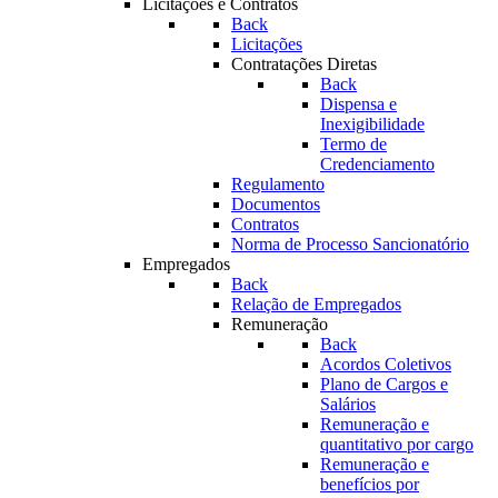
Licitações e Contratos
Back
Licitações
Contratações Diretas
Back
Dispensa e
Inexigibilidade
Termo de
Credenciamento
Regulamento
Documentos
Contratos
Norma de Processo Sancionatório
Empregados
Back
Relação de Empregados
Remuneração
Back
Acordos Coletivos
Plano de Cargos e
Salários
Remuneração e
quantitativo por cargo
Remuneração e
benefícios por