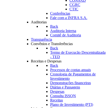
CONSAD
CGRC
CTIC
Conferências
Fale com a INFRA S.A.
Auditorias
Back
Auditoria Interna
Comitê de Auditoria
Transparência
Convênios e Transferências
Back
Termo de Execução Descentralizada
- TED
Receitas e Despesas
Back
Processos de contas anuais
Cronologia de Pagamentos de
Investimento
Demonstrações financeiras
Diárias e Passagens
Despesas
Consulta ISSQN
Receitas
Plano de Investimento (PTI)