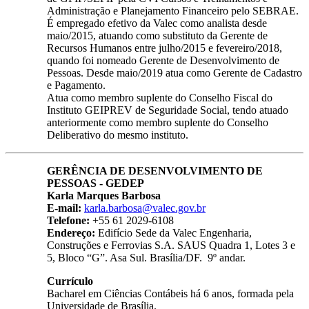
Administração e Planejamento Financeiro pelo SEBRAE.
É empregado efetivo da Valec como analista desde
maio/2015, atuando como substituto da Gerente de
Recursos Humanos entre julho/2015 e fevereiro/2018,
quando foi nomeado Gerente de Desenvolvimento de
Pessoas. Desde maio/2019 atua como Gerente de Cadastro
e Pagamento.
Atua como membro suplente do Conselho Fiscal do
Instituto GEIPREV de Seguridade Social, tendo atuado
anteriormente como membro suplente do Conselho
Deliberativo do mesmo instituto.
GERÊNCIA DE DESENVOLVIMENTO DE
PESSOAS - GEDEP
Karla Marques Barbosa
E-mail:
karla.barbosa@valec.gov.br
Telefone:
+55 61 2029-6108
Endereço:
Edifício Sede da Valec Engenharia,
Construções e Ferrovias S.A. SAUS Quadra 1, Lotes 3 e
5, Bloco “G”. Asa Sul. Brasília/DF. 9º andar.
Currículo
Bacharel em Ciências Contábeis há 6 anos, formada pela
Universidade de Brasília.