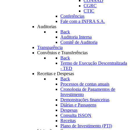
CONSAD
CGRC
CTIC
Conferências
Fale com a INFRA S.A.
Auditorias
Back
Auditoria Interna
Comitê de Auditoria
Transparência
Convênios e Transferências
Back
Termo de Execução Descentralizada
- TED
Receitas e Despesas
Back
Processos de contas anuais
Cronologia de Pagamentos de
Investimento
Demonstrações financeiras
Diárias e Passagens
Despesas
Consulta ISSQN
Receitas
Plano de Investimento (PTI)