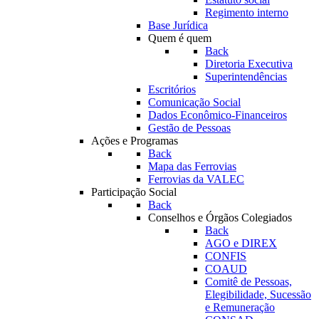
Regimento interno
Base Jurídica
Quem é quem
Back
Diretoria Executiva
Superintendências
Escritórios
Comunicação Social
Dados Econômico-Financeiros
Gestão de Pessoas
Ações e Programas
Back
Mapa das Ferrovias
Ferrovias da VALEC
Participação Social
Back
Conselhos e Órgãos Colegiados
Back
AGO e DIREX
CONFIS
COAUD
Comitê de Pessoas,
Elegibilidade, Sucessão
e Remuneração