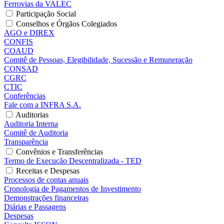
Ferrovias da VALEC
Participação Social
Conselhos e Órgãos Colegiados
AGO e DIREX
CONFIS
COAUD
Comitê de Pessoas, Elegibilidade, Sucessão e Remuneração
CONSAD
CGRC
CTIC
Conferências
Fale com a INFRA S.A.
Auditorias
Auditoria Interna
Comitê de Auditoria
Transparência
Convênios e Transferências
Termo de Execução Descentralizada - TED
Receitas e Despesas
Processos de contas anuais
Cronologia de Pagamentos de Investimento
Demonstrações financeiras
Diárias e Passagens
Despesas