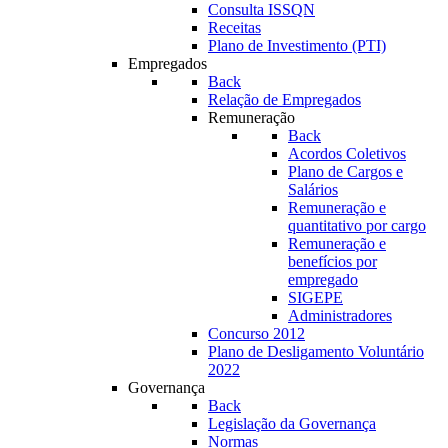
Consulta ISSQN
Receitas
Plano de Investimento (PTI)
Empregados
Back
Relação de Empregados
Remuneração
Back
Acordos Coletivos
Plano de Cargos e
Salários
Remuneração e
quantitativo por cargo
Remuneração e
benefícios por
empregado
SIGEPE
Administradores
Concurso 2012
Plano de Desligamento Voluntário
2022
Governança
Back
Legislação da Governança
Normas