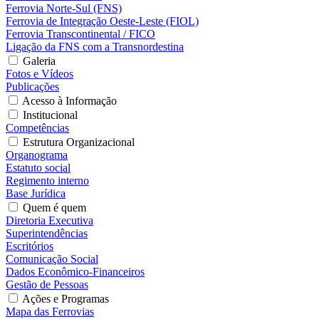
Ferrovia Norte-Sul (FNS)
Ferrovia de Integração Oeste-Leste (FIOL)
Ferrovia Transcontinental / FICO
Ligação da FNS com a Transnordestina
Galeria
Fotos e Vídeos
Publicações
Acesso à Informação
Institucional
Competências
Estrutura Organizacional
Organograma
Estatuto social
Regimento interno
Base Jurídica
Quem é quem
Diretoria Executiva
Superintendências
Escritórios
Comunicação Social
Dados Econômico-Financeiros
Gestão de Pessoas
Ações e Programas
Mapa das Ferrovias