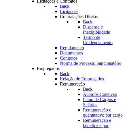
Licitações e Contratos
Back
Licitações
Contratações Diretas
Back
Dispensa e
Inexigibilidade
Termo de
Credenciamento
Regulamento
Documentos
Contratos
Norma de Processo Sancionatório
Empregados
Back
Relação de Empregados
Remuneração
Back
Acordos Coletivos
Plano de Cargos e
Salários
Remuneração e
quantitativo por cargo
Remuneração e
benefícios por