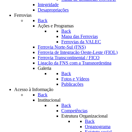
Integridade
Desapropriações
Ferrovias
Back
Ações e Programas
Back
Mapa das Ferrovias
Ferrovias da VALEC
Ferrovia Norte-Sul (FNS)
Ferrovia de Integração Oeste-Leste (FIOL)
Ferrovia Transcontinental / FICO
Ligação da FNS com a Transnordestina
Galeria
Back
Fotos e Vídeos
Publicações
Acesso à Informação
Back
Institucional
Back
Competências
Estrutura Organizacional
Back
Organograma
Estatuto social