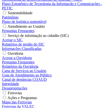
Plano Estratégico de Tecnologia da Informação e Comunicações -
PETIC
Sustentabilidade
Patrimônio
Plano de logística sustentável
Atendimento ao Usuário
Perguntas Frequentes
Serviço de informação ao cidadão (SIC)
Acesse o SIC
Relatórios de gestão do SIC
Informações Classificadas
Ouvidoria
Acesse a Ouvidoria
Perguntas Frequentes
Relatórios da Ouvidoria
Carta de Serviços ao Usuário
Guia de Atendimento ao Público
Canal de denúncias COAUD
Integridade
Desapropriações
Ferrovias
Ações e Programas
Mapa das Ferrovias
Ferrovias da VALEC