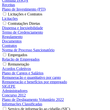
Consulta ISSQN
Receitas
Plano de Investimento (PTI)
Licitações e Contratos
Licitações
Contratações Diretas
Dispensa e Inexigibilidade
Termo de Credenciamento
Regulamento
Documentos
Contratos
Norma de Processo Sancionatório
Empregados
Relação de Empregados
Remuneração
Acordos Coletivos
Plano de Cargos e Salários
Remuneração e quantitativo por cargo
Remuneração e benefícios por empregado
SIGEPE
Administradores
Concurso 2012
Plano de Desligamento Voluntário 2022
Informações Classificadas
Serviço de informação ao cidadão (SIC)