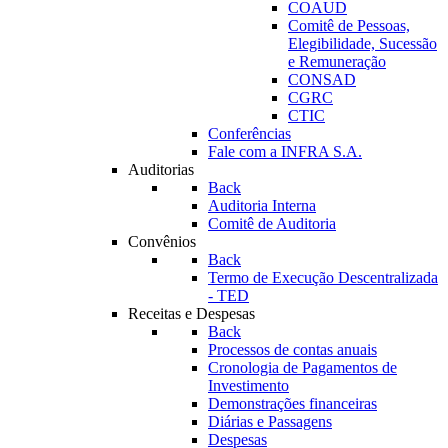
COAUD
Comitê de Pessoas,
Elegibilidade, Sucessão
e Remuneração
CONSAD
CGRC
CTIC
Conferências
Fale com a INFRA S.A.
Auditorias
Back
Auditoria Interna
Comitê de Auditoria
Convênios
Back
Termo de Execução Descentralizada
- TED
Receitas e Despesas
Back
Processos de contas anuais
Cronologia de Pagamentos de
Investimento
Demonstrações financeiras
Diárias e Passagens
Despesas