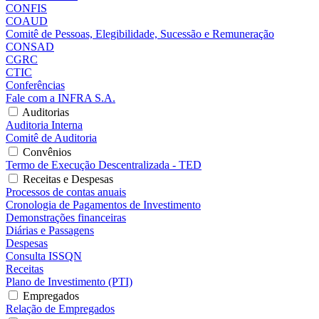
CONFIS
COAUD
Comitê de Pessoas, Elegibilidade, Sucessão e Remuneração
CONSAD
CGRC
CTIC
Conferências
Fale com a INFRA S.A.
Auditorias
Auditoria Interna
Comitê de Auditoria
Convênios
Termo de Execução Descentralizada - TED
Receitas e Despesas
Processos de contas anuais
Cronologia de Pagamentos de Investimento
Demonstrações financeiras
Diárias e Passagens
Despesas
Consulta ISSQN
Receitas
Plano de Investimento (PTI)
Empregados
Relação de Empregados