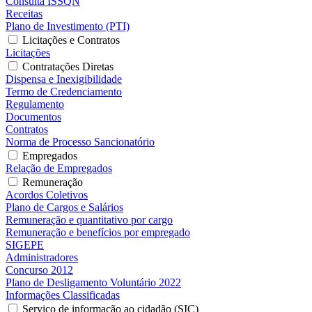
Consulta ISSQN
Receitas
Plano de Investimento (PTI)
Licitações e Contratos
Licitações
Contratações Diretas
Dispensa e Inexigibilidade
Termo de Credenciamento
Regulamento
Documentos
Contratos
Norma de Processo Sancionatório
Empregados
Relação de Empregados
Remuneração
Acordos Coletivos
Plano de Cargos e Salários
Remuneração e quantitativo por cargo
Remuneração e benefícios por empregado
SIGEPE
Administradores
Concurso 2012
Plano de Desligamento Voluntário 2022
Informações Classificadas
Serviço de informação ao cidadão (SIC)