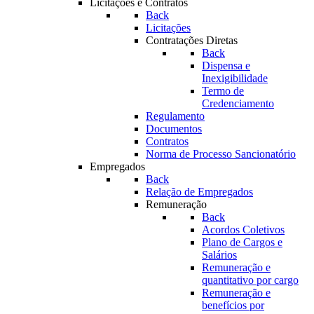
Licitações e Contratos
Back
Licitações
Contratações Diretas
Back
Dispensa e
Inexigibilidade
Termo de
Credenciamento
Regulamento
Documentos
Contratos
Norma de Processo Sancionatório
Empregados
Back
Relação de Empregados
Remuneração
Back
Acordos Coletivos
Plano de Cargos e
Salários
Remuneração e
quantitativo por cargo
Remuneração e
benefícios por