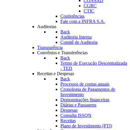
CONSAD
CGRC
CTIC
Conferências
Fale com a INFRA S.A.
Auditorias
Back
Auditoria Interna
Comitê de Auditoria
Transparência
Convênios e Transferências
Back
Termo de Execução Descentralizada
- TED
Receitas e Despesas
Back
Processos de contas anuais
Cronologia de Pagamentos de
Investimento
Demonstrações financeiras
Diárias e Passagens
Despesas
Consulta ISSQN
Receitas
Plano de Investimento (PTI)