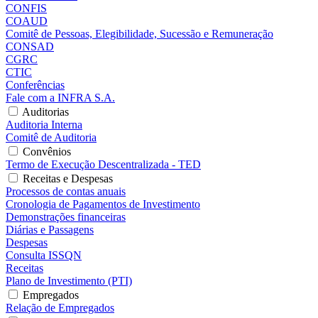
CONFIS
COAUD
Comitê de Pessoas, Elegibilidade, Sucessão e Remuneração
CONSAD
CGRC
CTIC
Conferências
Fale com a INFRA S.A.
Auditorias
Auditoria Interna
Comitê de Auditoria
Convênios
Termo de Execução Descentralizada - TED
Receitas e Despesas
Processos de contas anuais
Cronologia de Pagamentos de Investimento
Demonstrações financeiras
Diárias e Passagens
Despesas
Consulta ISSQN
Receitas
Plano de Investimento (PTI)
Empregados
Relação de Empregados