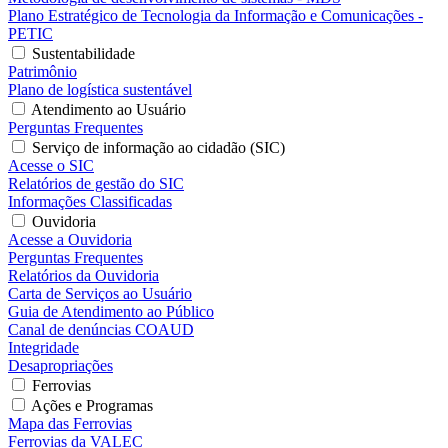
Plano Estratégico de Tecnologia da Informação e Comunicações -
PETIC
Sustentabilidade
Patrimônio
Plano de logística sustentável
Atendimento ao Usuário
Perguntas Frequentes
Serviço de informação ao cidadão (SIC)
Acesse o SIC
Relatórios de gestão do SIC
Informações Classificadas
Ouvidoria
Acesse a Ouvidoria
Perguntas Frequentes
Relatórios da Ouvidoria
Carta de Serviços ao Usuário
Guia de Atendimento ao Público
Canal de denúncias COAUD
Integridade
Desapropriações
Ferrovias
Ações e Programas
Mapa das Ferrovias
Ferrovias da VALEC