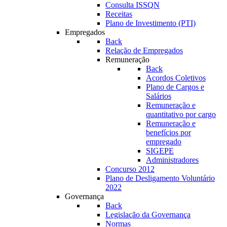
Consulta ISSQN
Receitas
Plano de Investimento (PTI)
Empregados
Back
Relação de Empregados
Remuneração
Back
Acordos Coletivos
Plano de Cargos e
Salários
Remuneração e
quantitativo por cargo
Remuneração e
benefícios por
empregado
SIGEPE
Administradores
Concurso 2012
Plano de Desligamento Voluntário
2022
Governança
Back
Legislação da Governança
Normas