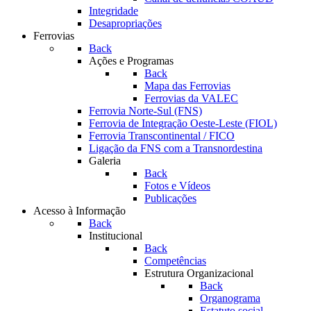
Integridade
Desapropriações
Ferrovias
Back
Ações e Programas
Back
Mapa das Ferrovias
Ferrovias da VALEC
Ferrovia Norte-Sul (FNS)
Ferrovia de Integração Oeste-Leste (FIOL)
Ferrovia Transcontinental / FICO
Ligação da FNS com a Transnordestina
Galeria
Back
Fotos e Vídeos
Publicações
Acesso à Informação
Back
Institucional
Back
Competências
Estrutura Organizacional
Back
Organograma
Estatuto social