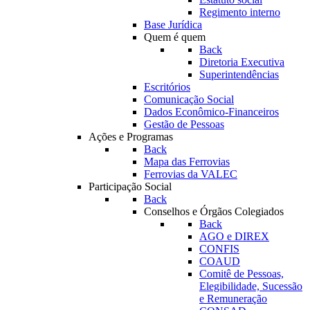
Regimento interno
Base Jurídica
Quem é quem
Back
Diretoria Executiva
Superintendências
Escritórios
Comunicação Social
Dados Econômico-Financeiros
Gestão de Pessoas
Ações e Programas
Back
Mapa das Ferrovias
Ferrovias da VALEC
Participação Social
Back
Conselhos e Órgãos Colegiados
Back
AGO e DIREX
CONFIS
COAUD
Comitê de Pessoas,
Elegibilidade, Sucessão
e Remuneração