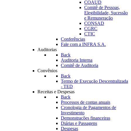
COAUD
Comitê de Pessoas,
Elegibilidade, Sucessão
e Remuneração
CONSAD
CGRC
CTIC
Conferências
Fale com a INFRA S.A.
Auditorias
Back
Auditoria Interna
Comitê de Auditoria
Convênios
Back
Termo de Execução Descentralizada
- TED
Receitas e Despesas
Back
Processos de contas anuais
Cronologia de Pagamentos de
Investimento
Demonstrações financeiras
Diárias e Passagens
Despesas