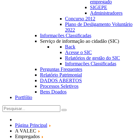
empregado
SIGEPE
Administradores
Concurso 2012
Plano de Desligamento Voluntário
2022
Informações Classificadas
Serviço de informação ao cidadão (SIC)
Back
Acesse o SIC
Relatórios de gestão do SIC
Informações Classificadas
Perguntas Frequentes
Relatório Patrimonial
DADOS ABERTOS
Processos Seletivos
Bens Doados
Portfólio
Página Principal
A VALEC
Empregados