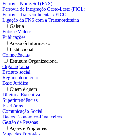
Ferrovia Norte-Sul (FNS)
Ferrovia de Integração Oeste-Leste (FIOL)
Ferrovia Transcontinental / FICO
Ligação da FNS com a Transnordestina
Galeria
Fotos e Vídeos
Publicações
Acesso à Informação
Institucional
Competências
Estrutura Organizacional
Organograma
Estatuto social
Regimento interno
Base Jurídica
Quem é quem
Diretoria Executiva
Superintendências
Escritórios
Comunicação Social
Dados Econômico-Financeiros
Gestão de Pessoas
Ações e Programas
Mapa das Ferrovias