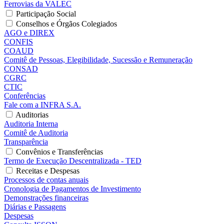
Ferrovias da VALEC
Participação Social
Conselhos e Órgãos Colegiados
AGO e DIREX
CONFIS
COAUD
Comitê de Pessoas, Elegibilidade, Sucessão e Remuneração
CONSAD
CGRC
CTIC
Conferências
Fale com a INFRA S.A.
Auditorias
Auditoria Interna
Comitê de Auditoria
Transparência
Convênios e Transferências
Termo de Execução Descentralizada - TED
Receitas e Despesas
Processos de contas anuais
Cronologia de Pagamentos de Investimento
Demonstrações financeiras
Diárias e Passagens
Despesas