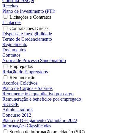
Consulta ISSQN
Receitas
Plano de Investimento (PTI)
Licitações e Contratos
Licitações
Contratações Diretas
Dispensa e Inexigibilidade
Termo de Credenciamento
Regulamento
Documentos
Contratos
Norma de Processo Sancionatório
Empregados
Relação de Empregados
Remuneração
Acordos Coletivos
Plano de Cargos e Salários
Remuneração e quantitativo por cargo
Remuneração e benefícios por empregado
SIGEPE
Administradores
Concurso 2012
Plano de Desligamento Voluntário 2022
Informações Classificadas
Serviço de informação ao cidadão (SIC)