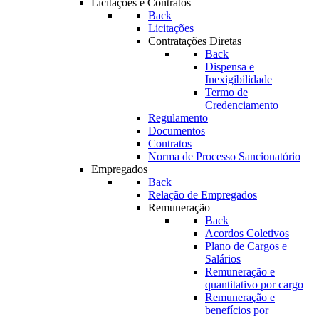
Licitações e Contratos
Back
Licitações
Contratações Diretas
Back
Dispensa e
Inexigibilidade
Termo de
Credenciamento
Regulamento
Documentos
Contratos
Norma de Processo Sancionatório
Empregados
Back
Relação de Empregados
Remuneração
Back
Acordos Coletivos
Plano de Cargos e
Salários
Remuneração e
quantitativo por cargo
Remuneração e
benefícios por