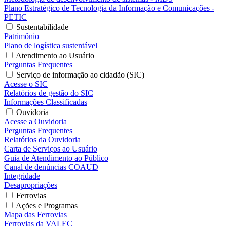
Plano Estratégico de Tecnologia da Informação e Comunicações -
PETIC
Sustentabilidade
Patrimônio
Plano de logística sustentável
Atendimento ao Usuário
Perguntas Frequentes
Serviço de informação ao cidadão (SIC)
Acesse o SIC
Relatórios de gestão do SIC
Informações Classificadas
Ouvidoria
Acesse a Ouvidoria
Perguntas Frequentes
Relatórios da Ouvidoria
Carta de Serviços ao Usuário
Guia de Atendimento ao Público
Canal de denúncias COAUD
Integridade
Desapropriações
Ferrovias
Ações e Programas
Mapa das Ferrovias
Ferrovias da VALEC