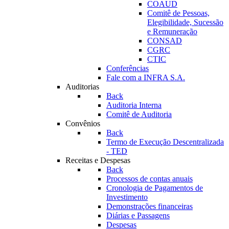
COAUD
Comitê de Pessoas,
Elegibilidade, Sucessão
e Remuneração
CONSAD
CGRC
CTIC
Conferências
Fale com a INFRA S.A.
Auditorias
Back
Auditoria Interna
Comitê de Auditoria
Convênios
Back
Termo de Execução Descentralizada
- TED
Receitas e Despesas
Back
Processos de contas anuais
Cronologia de Pagamentos de
Investimento
Demonstrações financeiras
Diárias e Passagens
Despesas