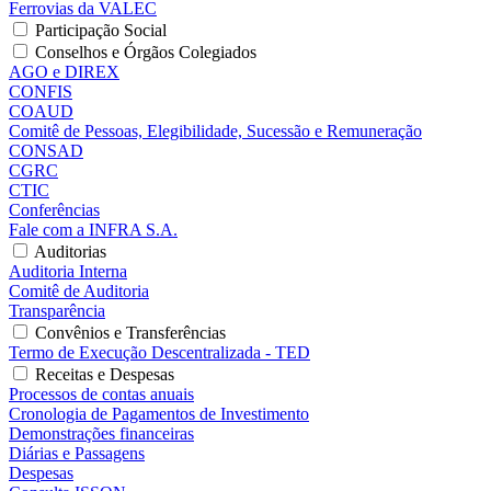
Ferrovias da VALEC
Participação Social
Conselhos e Órgãos Colegiados
AGO e DIREX
CONFIS
COAUD
Comitê de Pessoas, Elegibilidade, Sucessão e Remuneração
CONSAD
CGRC
CTIC
Conferências
Fale com a INFRA S.A.
Auditorias
Auditoria Interna
Comitê de Auditoria
Transparência
Convênios e Transferências
Termo de Execução Descentralizada - TED
Receitas e Despesas
Processos de contas anuais
Cronologia de Pagamentos de Investimento
Demonstrações financeiras
Diárias e Passagens
Despesas