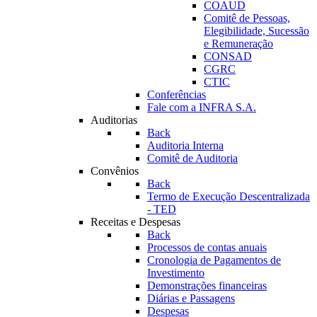
COAUD
Comitê de Pessoas,
Elegibilidade, Sucessão
e Remuneração
CONSAD
CGRC
CTIC
Conferências
Fale com a INFRA S.A.
Auditorias
Back
Auditoria Interna
Comitê de Auditoria
Convênios
Back
Termo de Execução Descentralizada
- TED
Receitas e Despesas
Back
Processos de contas anuais
Cronologia de Pagamentos de
Investimento
Demonstrações financeiras
Diárias e Passagens
Despesas