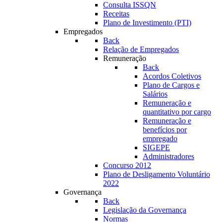
Consulta ISSQN
Receitas
Plano de Investimento (PTI)
Empregados
Back
Relação de Empregados
Remuneração
Back
Acordos Coletivos
Plano de Cargos e
Salários
Remuneração e
quantitativo por cargo
Remuneração e
benefícios por
empregado
SIGEPE
Administradores
Concurso 2012
Plano de Desligamento Voluntário
2022
Governança
Back
Legislação da Governança
Normas