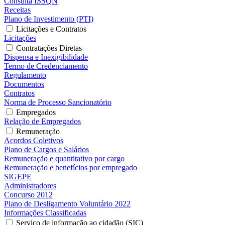
Consulta ISSQN
Receitas
Plano de Investimento (PTI)
Licitações e Contratos
Licitações
Contratações Diretas
Dispensa e Inexigibilidade
Termo de Credenciamento
Regulamento
Documentos
Contratos
Norma de Processo Sancionatório
Empregados
Relação de Empregados
Remuneração
Acordos Coletivos
Plano de Cargos e Salários
Remuneração e quantitativo por cargo
Remuneração e benefícios por empregado
SIGEPE
Administradores
Concurso 2012
Plano de Desligamento Voluntário 2022
Informações Classificadas
Serviço de informação ao cidadão (SIC)