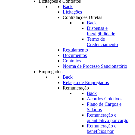
Licitações e Contratos
Back
Licitações
Contratações Diretas
Back
Dispensa e
Inexigibilidade
Termo de
Credenciamento
Regulamento
Documentos
Contratos
Norma de Processo Sancionatório
Empregados
Back
Relação de Empregados
Remuneração
Back
Acordos Coletivos
Plano de Cargos e
Salários
Remuneração e
quantitativo por cargo
Remuneração e
benefícios por