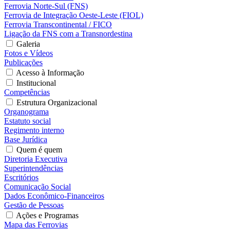
Ferrovia Norte-Sul (FNS)
Ferrovia de Integração Oeste-Leste (FIOL)
Ferrovia Transcontinental / FICO
Ligação da FNS com a Transnordestina
Galeria
Fotos e Vídeos
Publicações
Acesso à Informação
Institucional
Competências
Estrutura Organizacional
Organograma
Estatuto social
Regimento interno
Base Jurídica
Quem é quem
Diretoria Executiva
Superintendências
Escritórios
Comunicação Social
Dados Econômico-Financeiros
Gestão de Pessoas
Ações e Programas
Mapa das Ferrovias