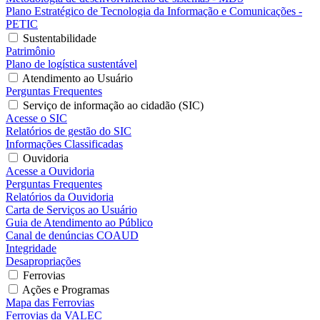
Plano Estratégico de Tecnologia da Informação e Comunicações -
PETIC
Sustentabilidade
Patrimônio
Plano de logística sustentável
Atendimento ao Usuário
Perguntas Frequentes
Serviço de informação ao cidadão (SIC)
Acesse o SIC
Relatórios de gestão do SIC
Informações Classificadas
Ouvidoria
Acesse a Ouvidoria
Perguntas Frequentes
Relatórios da Ouvidoria
Carta de Serviços ao Usuário
Guia de Atendimento ao Público
Canal de denúncias COAUD
Integridade
Desapropriações
Ferrovias
Ações e Programas
Mapa das Ferrovias
Ferrovias da VALEC