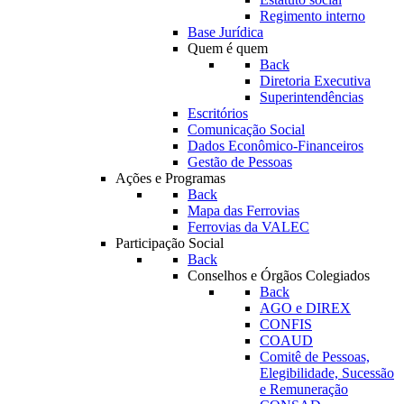
Regimento interno
Base Jurídica
Quem é quem
Back
Diretoria Executiva
Superintendências
Escritórios
Comunicação Social
Dados Econômico-Financeiros
Gestão de Pessoas
Ações e Programas
Back
Mapa das Ferrovias
Ferrovias da VALEC
Participação Social
Back
Conselhos e Órgãos Colegiados
Back
AGO e DIREX
CONFIS
COAUD
Comitê de Pessoas,
Elegibilidade, Sucessão
e Remuneração