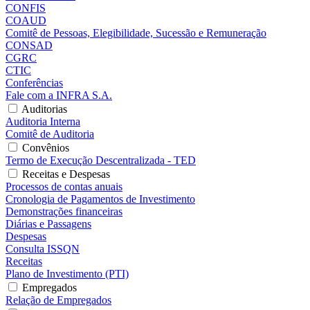
CONFIS
COAUD
Comitê de Pessoas, Elegibilidade, Sucessão e Remuneração
CONSAD
CGRC
CTIC
Conferências
Fale com a INFRA S.A.
Auditorias
Auditoria Interna
Comitê de Auditoria
Convênios
Termo de Execução Descentralizada - TED
Receitas e Despesas
Processos de contas anuais
Cronologia de Pagamentos de Investimento
Demonstrações financeiras
Diárias e Passagens
Despesas
Consulta ISSQN
Receitas
Plano de Investimento (PTI)
Empregados
Relação de Empregados