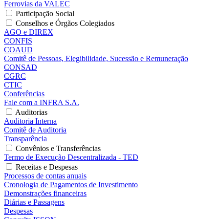
Ferrovias da VALEC
Participação Social
Conselhos e Órgãos Colegiados
AGO e DIREX
CONFIS
COAUD
Comitê de Pessoas, Elegibilidade, Sucessão e Remuneração
CONSAD
CGRC
CTIC
Conferências
Fale com a INFRA S.A.
Auditorias
Auditoria Interna
Comitê de Auditoria
Transparência
Convênios e Transferências
Termo de Execução Descentralizada - TED
Receitas e Despesas
Processos de contas anuais
Cronologia de Pagamentos de Investimento
Demonstrações financeiras
Diárias e Passagens
Despesas