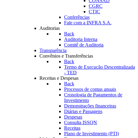
CONSAD
CGRC
CTIC
Conferências
Fale com a INFRA S.A.
Auditorias
Back
Auditoria Interna
Comitê de Auditoria
Transparência
Convênios e Transferências
Back
Termo de Execução Descentralizada
- TED
Receitas e Despesas
Back
Processos de contas anuais
Cronologia de Pagamentos de
Investimento
Demonstrações financeiras
Diárias e Passagens
Despesas
Consulta ISSQN
Receitas
Plano de Investimento (PTI)