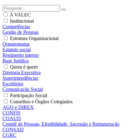
A VALEC
Institucional
Competências
Gestão de Pessoas
Estrutura Organizacional
Organograma
Estatuto social
Regimento interno
Base Jurídica
Quem é quem
Diretoria Executiva
Superintendências
Escritórios
Comunicação Social
Participação Social
Conselhos e Órgãos Colegiados
AGO e DIREX
CONFIS
COAUD
Comitê de Pessoas, Elegibilidade, Sucessão e Remuneração
CONSAD
CGRC