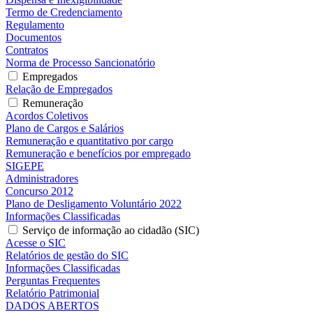
Termo de Credenciamento
Regulamento
Documentos
Contratos
Norma de Processo Sancionatório
Empregados
Relação de Empregados
Remuneração
Acordos Coletivos
Plano de Cargos e Salários
Remuneração e quantitativo por cargo
Remuneração e benefícios por empregado
SIGEPE
Administradores
Concurso 2012
Plano de Desligamento Voluntário 2022
Informações Classificadas
Serviço de informação ao cidadão (SIC)
Acesse o SIC
Relatórios de gestão do SIC
Informações Classificadas
Perguntas Frequentes
Relatório Patrimonial
DADOS ABERTOS