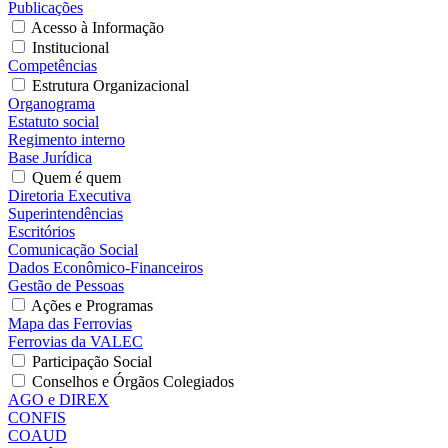
Publicações
Acesso à Informação
Institucional
Competências
Estrutura Organizacional
Organograma
Estatuto social
Regimento interno
Base Jurídica
Quem é quem
Diretoria Executiva
Superintendências
Escritórios
Comunicação Social
Dados Econômico-Financeiros
Gestão de Pessoas
Ações e Programas
Mapa das Ferrovias
Ferrovias da VALEC
Participação Social
Conselhos e Órgãos Colegiados
AGO e DIREX
CONFIS
COAUD