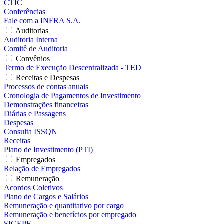
CTIC
Conferências
Fale com a INFRA S.A.
Auditorias
Auditoria Interna
Comitê de Auditoria
Convênios
Termo de Execução Descentralizada - TED
Receitas e Despesas
Processos de contas anuais
Cronologia de Pagamentos de Investimento
Demonstrações financeiras
Diárias e Passagens
Despesas
Consulta ISSQN
Receitas
Plano de Investimento (PTI)
Empregados
Relação de Empregados
Remuneração
Acordos Coletivos
Plano de Cargos e Salários
Remuneração e quantitativo por cargo
Remuneração e benefícios por empregado
SIGEPE