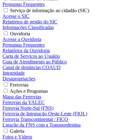
Perguntas Frequentes
Serviço de informação ao cidadão (SIC)
Acesse o SIC
Relatórios de gestão do SIC
Informações Classificadas
Ouvidoria
Acesse a Ouvidoria
Perguntas Frequentes
Relatórios da Ouvidoria
Carta de Serviços ao Usuário
Guia de Atendimento ao Público
Canal de denúncias COAUD
Integridade
Desapropriações
Ferrovias
Ações e Programas
Mapa das Ferrovias
Ferrovias da VALEC
Ferrovia Norte-Sul (FNS)
Ferrovia de Integração Oeste-Leste (FIOL)
Ferrovia Transcontinental / FICO
Ligação da FNS com a Transnordestina
Galeria
Fotos e Vídeos