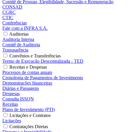
Comitê de Pessoas, Elegibilidade, Sucessão e Remuneração
CONSAD
CGRC
CTIC
Conferências
Fale com a INFRA S.A.
Auditorias
Auditoria Interna
Comitê de Auditoria
Transparência
Convênios e Transferências
Termo de Execução Descentralizada - TED
Receitas e Despesas
Processos de contas anuais
Cronologia de Pagamentos de Investimento
Demonstrações financeiras
Diárias e Passagens
Despesas
Consulta ISSQN
Receitas
Plano de Investimento (PTI)
Licitações e Contratos
Licitações
Contratações Diretas
Dispensa e Inexigibilidade