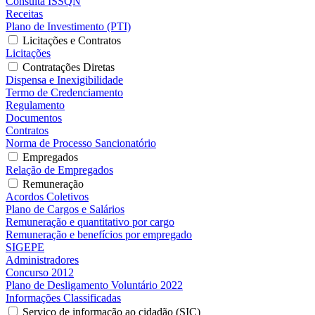
Consulta ISSQN
Receitas
Plano de Investimento (PTI)
Licitações e Contratos
Licitações
Contratações Diretas
Dispensa e Inexigibilidade
Termo de Credenciamento
Regulamento
Documentos
Contratos
Norma de Processo Sancionatório
Empregados
Relação de Empregados
Remuneração
Acordos Coletivos
Plano de Cargos e Salários
Remuneração e quantitativo por cargo
Remuneração e benefícios por empregado
SIGEPE
Administradores
Concurso 2012
Plano de Desligamento Voluntário 2022
Informações Classificadas
Serviço de informação ao cidadão (SIC)