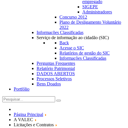
empregado
SIGEPE
Administradores
Concurso 2012
Plano de Desligamento Voluntário
2022
Informações Classificadas
Serviço de informação ao cidadão (SIC)
Back
Acesse o SIC
Relatórios de gestão do SIC
Informações Classificadas
Perguntas Frequentes
Relatório Patrimonial
DADOS ABERTOS
Processos Seletivos
Bens Doados
Portfólio
Página Principal
A VALEC
Licitações e Contratos