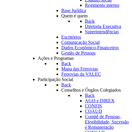
Regimento interno
Base Jurídica
Quem é quem
Back
Diretoria Executiva
Superintendências
Escritórios
Comunicação Social
Dados Econômico-Financeiros
Gestão de Pessoas
Ações e Programas
Back
Mapa das Ferrovias
Ferrovias da VALEC
Participação Social
Back
Conselhos e Órgãos Colegiados
Back
AGO e DIREX
CONFIS
COAUD
Comitê de Pessoas,
Elegibilidade, Sucessão
e Remuneração