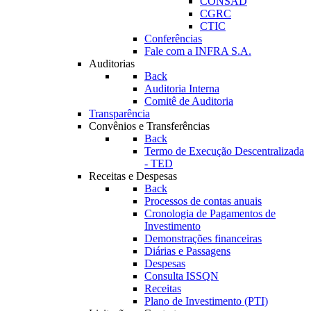
CONSAD
CGRC
CTIC
Conferências
Fale com a INFRA S.A.
Auditorias
Back
Auditoria Interna
Comitê de Auditoria
Transparência
Convênios e Transferências
Back
Termo de Execução Descentralizada
- TED
Receitas e Despesas
Back
Processos de contas anuais
Cronologia de Pagamentos de
Investimento
Demonstrações financeiras
Diárias e Passagens
Despesas
Consulta ISSQN
Receitas
Plano de Investimento (PTI)