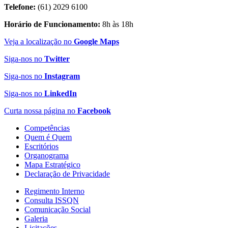
Telefone:
(61) 2029 6100
Horário de Funcionamento:
8h às 18h
Veja a localização no
Google Maps
Siga-nos no
Twitter
Siga-nos no
Instagram
Siga-nos no
LinkedIn
Curta nossa página no
Facebook
Competências
Quem é Quem
Escritórios
Organograma
Mapa Estratégico
Declaração de Privacidade
Regimento Interno
Consulta ISSQN
Comunicação Social
Galeria
Licitações