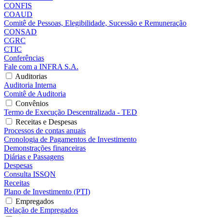
CONFIS
COAUD
Comitê de Pessoas, Elegibilidade, Sucessão e Remuneração
CONSAD
CGRC
CTIC
Conferências
Fale com a INFRA S.A.
Auditorias
Auditoria Interna
Comitê de Auditoria
Convênios
Termo de Execução Descentralizada - TED
Receitas e Despesas
Processos de contas anuais
Cronologia de Pagamentos de Investimento
Demonstrações financeiras
Diárias e Passagens
Despesas
Consulta ISSQN
Receitas
Plano de Investimento (PTI)
Empregados
Relação de Empregados