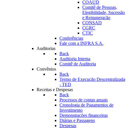
COAUD
Comitê de Pessoas,
Elegibilidade, Sucessão
e Remuneração
CONSAD
CGRC
CTIC
Conferências
Fale com a INFRA S.A.
Auditorias
Back
Auditoria Interna
Comitê de Auditoria
Convênios
Back
Termo de Execução Descentralizada
- TED
Receitas e Despesas
Back
Processos de contas anuais
Cronologia de Pagamentos de
Investimento
Demonstrações financeiras
Diárias e Passagens
Despesas