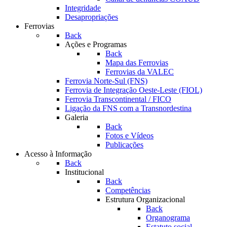
Integridade
Desapropriações
Ferrovias
Back
Ações e Programas
Back
Mapa das Ferrovias
Ferrovias da VALEC
Ferrovia Norte-Sul (FNS)
Ferrovia de Integração Oeste-Leste (FIOL)
Ferrovia Transcontinental / FICO
Ligação da FNS com a Transnordestina
Galeria
Back
Fotos e Vídeos
Publicações
Acesso à Informação
Back
Institucional
Back
Competências
Estrutura Organizacional
Back
Organograma
Estatuto social