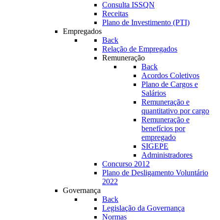
Consulta ISSQN
Receitas
Plano de Investimento (PTI)
Empregados
Back
Relação de Empregados
Remuneração
Back
Acordos Coletivos
Plano de Cargos e
Salários
Remuneração e
quantitativo por cargo
Remuneração e
benefícios por
empregado
SIGEPE
Administradores
Concurso 2012
Plano de Desligamento Voluntário
2022
Governança
Back
Legislação da Governança
Normas