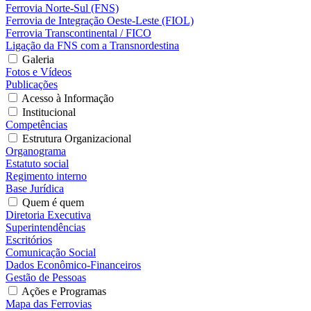
Ferrovia Norte-Sul (FNS)
Ferrovia de Integração Oeste-Leste (FIOL)
Ferrovia Transcontinental / FICO
Ligação da FNS com a Transnordestina
Galeria
Fotos e Vídeos
Publicações
Acesso à Informação
Institucional
Competências
Estrutura Organizacional
Organograma
Estatuto social
Regimento interno
Base Jurídica
Quem é quem
Diretoria Executiva
Superintendências
Escritórios
Comunicação Social
Dados Econômico-Financeiros
Gestão de Pessoas
Ações e Programas
Mapa das Ferrovias