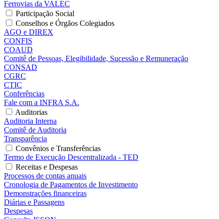
Ferrovias da VALEC
Participação Social
Conselhos e Órgãos Colegiados
AGO e DIREX
CONFIS
COAUD
Comitê de Pessoas, Elegibilidade, Sucessão e Remuneração
CONSAD
CGRC
CTIC
Conferências
Fale com a INFRA S.A.
Auditorias
Auditoria Interna
Comitê de Auditoria
Transparência
Convênios e Transferências
Termo de Execução Descentralizada - TED
Receitas e Despesas
Processos de contas anuais
Cronologia de Pagamentos de Investimento
Demonstrações financeiras
Diárias e Passagens
Despesas