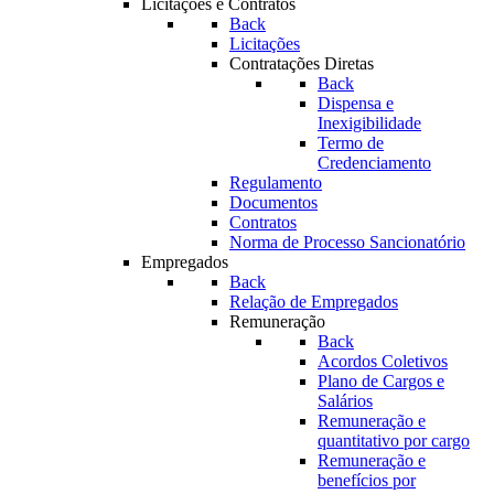
Licitações e Contratos
Back
Licitações
Contratações Diretas
Back
Dispensa e
Inexigibilidade
Termo de
Credenciamento
Regulamento
Documentos
Contratos
Norma de Processo Sancionatório
Empregados
Back
Relação de Empregados
Remuneração
Back
Acordos Coletivos
Plano de Cargos e
Salários
Remuneração e
quantitativo por cargo
Remuneração e
benefícios por