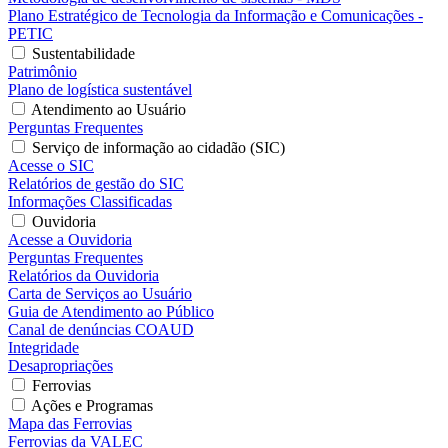
Plano Estratégico de Tecnologia da Informação e Comunicações -
PETIC
Sustentabilidade
Patrimônio
Plano de logística sustentável
Atendimento ao Usuário
Perguntas Frequentes
Serviço de informação ao cidadão (SIC)
Acesse o SIC
Relatórios de gestão do SIC
Informações Classificadas
Ouvidoria
Acesse a Ouvidoria
Perguntas Frequentes
Relatórios da Ouvidoria
Carta de Serviços ao Usuário
Guia de Atendimento ao Público
Canal de denúncias COAUD
Integridade
Desapropriações
Ferrovias
Ações e Programas
Mapa das Ferrovias
Ferrovias da VALEC