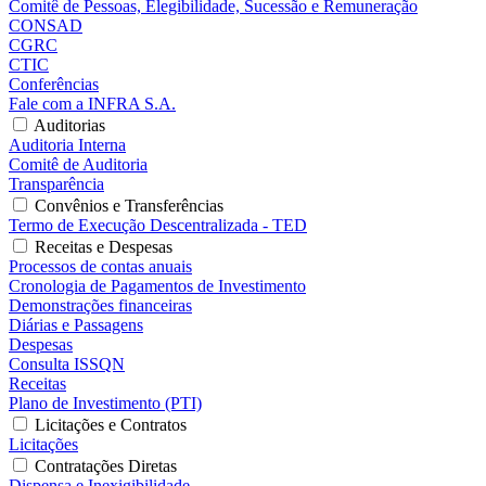
Comitê de Pessoas, Elegibilidade, Sucessão e Remuneração
CONSAD
CGRC
CTIC
Conferências
Fale com a INFRA S.A.
Auditorias
Auditoria Interna
Comitê de Auditoria
Transparência
Convênios e Transferências
Termo de Execução Descentralizada - TED
Receitas e Despesas
Processos de contas anuais
Cronologia de Pagamentos de Investimento
Demonstrações financeiras
Diárias e Passagens
Despesas
Consulta ISSQN
Receitas
Plano de Investimento (PTI)
Licitações e Contratos
Licitações
Contratações Diretas
Dispensa e Inexigibilidade