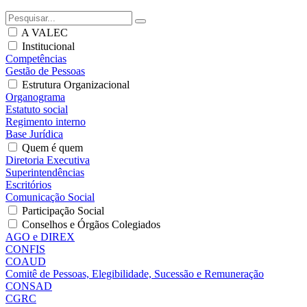
A VALEC
Institucional
Competências
Gestão de Pessoas
Estrutura Organizacional
Organograma
Estatuto social
Regimento interno
Base Jurídica
Quem é quem
Diretoria Executiva
Superintendências
Escritórios
Comunicação Social
Participação Social
Conselhos e Órgãos Colegiados
AGO e DIREX
CONFIS
COAUD
Comitê de Pessoas, Elegibilidade, Sucessão e Remuneração
CONSAD
CGRC