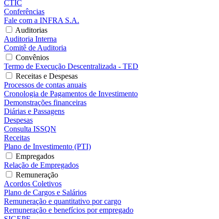
CTIC
Conferências
Fale com a INFRA S.A.
Auditorias
Auditoria Interna
Comitê de Auditoria
Convênios
Termo de Execução Descentralizada - TED
Receitas e Despesas
Processos de contas anuais
Cronologia de Pagamentos de Investimento
Demonstrações financeiras
Diárias e Passagens
Despesas
Consulta ISSQN
Receitas
Plano de Investimento (PTI)
Empregados
Relação de Empregados
Remuneração
Acordos Coletivos
Plano de Cargos e Salários
Remuneração e quantitativo por cargo
Remuneração e benefícios por empregado
SIGEPE