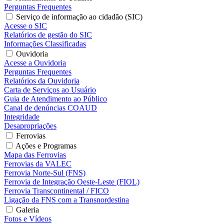
Perguntas Frequentes
Serviço de informação ao cidadão (SIC)
Acesse o SIC
Relatórios de gestão do SIC
Informações Classificadas
Ouvidoria
Acesse a Ouvidoria
Perguntas Frequentes
Relatórios da Ouvidoria
Carta de Serviços ao Usuário
Guia de Atendimento ao Público
Canal de denúncias COAUD
Integridade
Desapropriações
Ferrovias
Ações e Programas
Mapa das Ferrovias
Ferrovias da VALEC
Ferrovia Norte-Sul (FNS)
Ferrovia de Integração Oeste-Leste (FIOL)
Ferrovia Transcontinental / FICO
Ligação da FNS com a Transnordestina
Galeria
Fotos e Vídeos