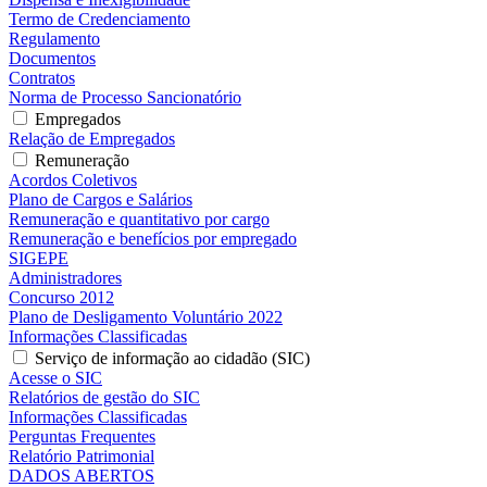
Termo de Credenciamento
Regulamento
Documentos
Contratos
Norma de Processo Sancionatório
Empregados
Relação de Empregados
Remuneração
Acordos Coletivos
Plano de Cargos e Salários
Remuneração e quantitativo por cargo
Remuneração e benefícios por empregado
SIGEPE
Administradores
Concurso 2012
Plano de Desligamento Voluntário 2022
Informações Classificadas
Serviço de informação ao cidadão (SIC)
Acesse o SIC
Relatórios de gestão do SIC
Informações Classificadas
Perguntas Frequentes
Relatório Patrimonial
DADOS ABERTOS