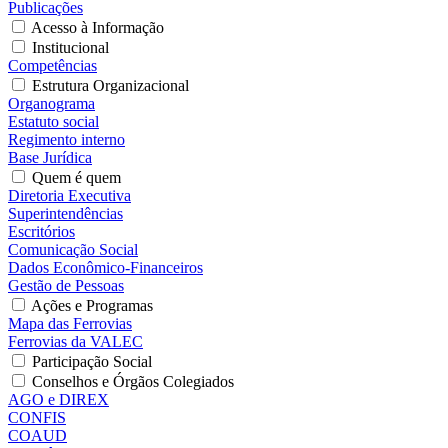
Publicações
Acesso à Informação
Institucional
Competências
Estrutura Organizacional
Organograma
Estatuto social
Regimento interno
Base Jurídica
Quem é quem
Diretoria Executiva
Superintendências
Escritórios
Comunicação Social
Dados Econômico-Financeiros
Gestão de Pessoas
Ações e Programas
Mapa das Ferrovias
Ferrovias da VALEC
Participação Social
Conselhos e Órgãos Colegiados
AGO e DIREX
CONFIS
COAUD