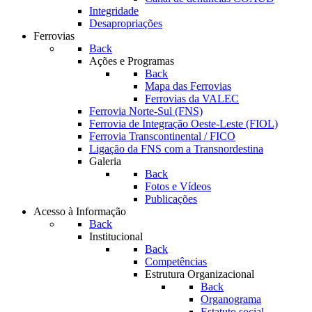
Integridade
Desapropriações
Ferrovias
Back
Ações e Programas
Back
Mapa das Ferrovias
Ferrovias da VALEC
Ferrovia Norte-Sul (FNS)
Ferrovia de Integração Oeste-Leste (FIOL)
Ferrovia Transcontinental / FICO
Ligação da FNS com a Transnordestina
Galeria
Back
Fotos e Vídeos
Publicações
Acesso à Informação
Back
Institucional
Back
Competências
Estrutura Organizacional
Back
Organograma
Estatuto social