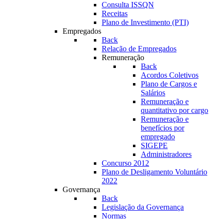
Consulta ISSQN
Receitas
Plano de Investimento (PTI)
Empregados
Back
Relação de Empregados
Remuneração
Back
Acordos Coletivos
Plano de Cargos e
Salários
Remuneração e
quantitativo por cargo
Remuneração e
benefícios por
empregado
SIGEPE
Administradores
Concurso 2012
Plano de Desligamento Voluntário
2022
Governança
Back
Legislação da Governança
Normas