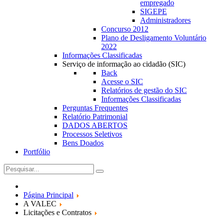
empregado
SIGEPE
Administradores
Concurso 2012
Plano de Desligamento Voluntário
2022
Informações Classificadas
Serviço de informação ao cidadão (SIC)
Back
Acesse o SIC
Relatórios de gestão do SIC
Informações Classificadas
Perguntas Frequentes
Relatório Patrimonial
DADOS ABERTOS
Processos Seletivos
Bens Doados
Portfólio
Página Principal
A VALEC
Licitações e Contratos