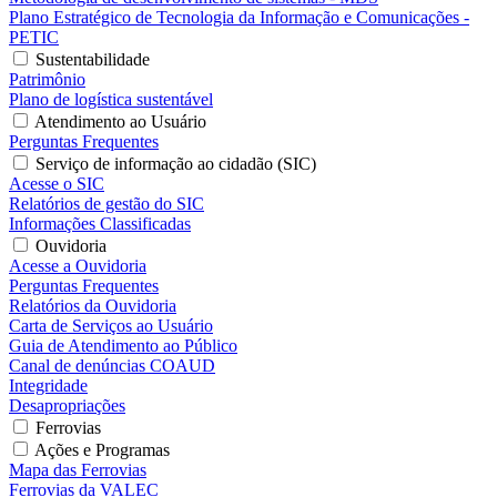
Plano Estratégico de Tecnologia da Informação e Comunicações -
PETIC
Sustentabilidade
Patrimônio
Plano de logística sustentável
Atendimento ao Usuário
Perguntas Frequentes
Serviço de informação ao cidadão (SIC)
Acesse o SIC
Relatórios de gestão do SIC
Informações Classificadas
Ouvidoria
Acesse a Ouvidoria
Perguntas Frequentes
Relatórios da Ouvidoria
Carta de Serviços ao Usuário
Guia de Atendimento ao Público
Canal de denúncias COAUD
Integridade
Desapropriações
Ferrovias
Ações e Programas
Mapa das Ferrovias
Ferrovias da VALEC