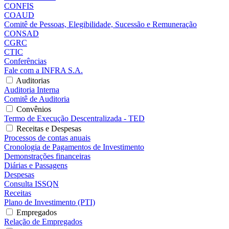
CONFIS
COAUD
Comitê de Pessoas, Elegibilidade, Sucessão e Remuneração
CONSAD
CGRC
CTIC
Conferências
Fale com a INFRA S.A.
Auditorias
Auditoria Interna
Comitê de Auditoria
Convênios
Termo de Execução Descentralizada - TED
Receitas e Despesas
Processos de contas anuais
Cronologia de Pagamentos de Investimento
Demonstrações financeiras
Diárias e Passagens
Despesas
Consulta ISSQN
Receitas
Plano de Investimento (PTI)
Empregados
Relação de Empregados