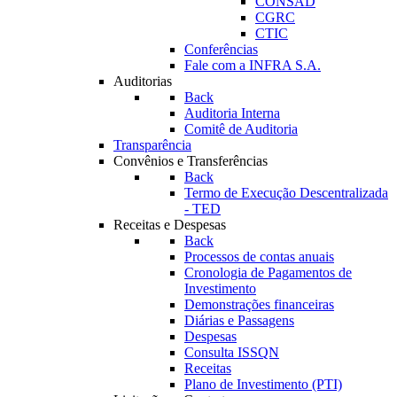
CONSAD
CGRC
CTIC
Conferências
Fale com a INFRA S.A.
Auditorias
Back
Auditoria Interna
Comitê de Auditoria
Transparência
Convênios e Transferências
Back
Termo de Execução Descentralizada
- TED
Receitas e Despesas
Back
Processos de contas anuais
Cronologia de Pagamentos de
Investimento
Demonstrações financeiras
Diárias e Passagens
Despesas
Consulta ISSQN
Receitas
Plano de Investimento (PTI)