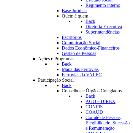
Regimento interno
Base Jurídica
Quem é quem
Back
Diretoria Executiva
Superintendências
Escritórios
Comunicação Social
Dados Econômico-Financeiros
Gestão de Pessoas
Ações e Programas
Back
Mapa das Ferrovias
Ferrovias da VALEC
Participação Social
Back
Conselhos e Órgãos Colegiados
Back
AGO e DIREX
CONFIS
COAUD
Comitê de Pessoas,
Elegibilidade, Sucessão
e Remuneração