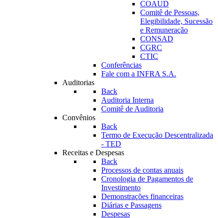
COAUD
Comitê de Pessoas,
Elegibilidade, Sucessão
e Remuneração
CONSAD
CGRC
CTIC
Conferências
Fale com a INFRA S.A.
Auditorias
Back
Auditoria Interna
Comitê de Auditoria
Convênios
Back
Termo de Execução Descentralizada
- TED
Receitas e Despesas
Back
Processos de contas anuais
Cronologia de Pagamentos de
Investimento
Demonstrações financeiras
Diárias e Passagens
Despesas