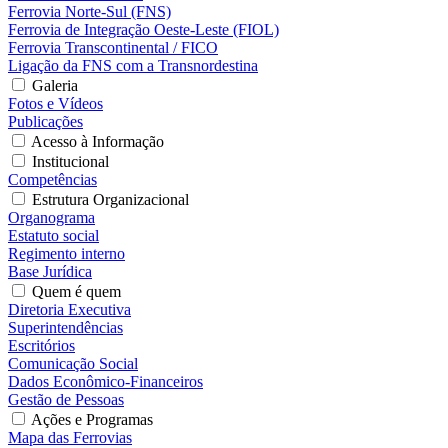
Ferrovia Norte-Sul (FNS)
Ferrovia de Integração Oeste-Leste (FIOL)
Ferrovia Transcontinental / FICO
Ligação da FNS com a Transnordestina
Galeria
Fotos e Vídeos
Publicações
Acesso à Informação
Institucional
Competências
Estrutura Organizacional
Organograma
Estatuto social
Regimento interno
Base Jurídica
Quem é quem
Diretoria Executiva
Superintendências
Escritórios
Comunicação Social
Dados Econômico-Financeiros
Gestão de Pessoas
Ações e Programas
Mapa das Ferrovias