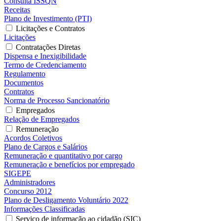
Consulta ISSQN
Receitas
Plano de Investimento (PTI)
Licitações e Contratos
Licitações
Contratações Diretas
Dispensa e Inexigibilidade
Termo de Credenciamento
Regulamento
Documentos
Contratos
Norma de Processo Sancionatório
Empregados
Relação de Empregados
Remuneração
Acordos Coletivos
Plano de Cargos e Salários
Remuneração e quantitativo por cargo
Remuneração e benefícios por empregado
SIGEPE
Administradores
Concurso 2012
Plano de Desligamento Voluntário 2022
Informações Classificadas
Serviço de informação ao cidadão (SIC)