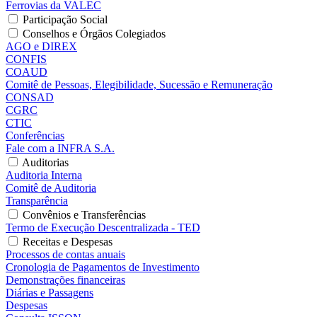
Ferrovias da VALEC
Participação Social
Conselhos e Órgãos Colegiados
AGO e DIREX
CONFIS
COAUD
Comitê de Pessoas, Elegibilidade, Sucessão e Remuneração
CONSAD
CGRC
CTIC
Conferências
Fale com a INFRA S.A.
Auditorias
Auditoria Interna
Comitê de Auditoria
Transparência
Convênios e Transferências
Termo de Execução Descentralizada - TED
Receitas e Despesas
Processos de contas anuais
Cronologia de Pagamentos de Investimento
Demonstrações financeiras
Diárias e Passagens
Despesas