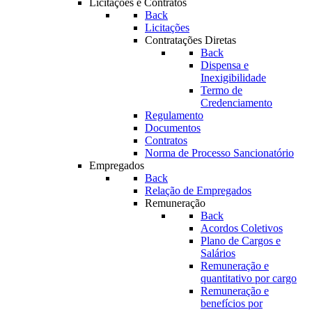
Licitações e Contratos
Back
Licitações
Contratações Diretas
Back
Dispensa e
Inexigibilidade
Termo de
Credenciamento
Regulamento
Documentos
Contratos
Norma de Processo Sancionatório
Empregados
Back
Relação de Empregados
Remuneração
Back
Acordos Coletivos
Plano de Cargos e
Salários
Remuneração e
quantitativo por cargo
Remuneração e
benefícios por