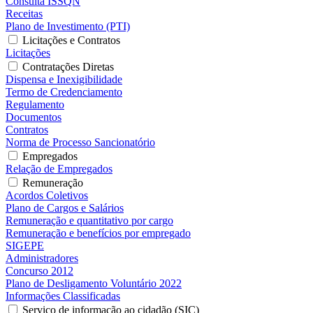
Consulta ISSQN
Receitas
Plano de Investimento (PTI)
Licitações e Contratos
Licitações
Contratações Diretas
Dispensa e Inexigibilidade
Termo de Credenciamento
Regulamento
Documentos
Contratos
Norma de Processo Sancionatório
Empregados
Relação de Empregados
Remuneração
Acordos Coletivos
Plano de Cargos e Salários
Remuneração e quantitativo por cargo
Remuneração e benefícios por empregado
SIGEPE
Administradores
Concurso 2012
Plano de Desligamento Voluntário 2022
Informações Classificadas
Serviço de informação ao cidadão (SIC)