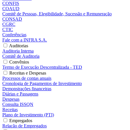
CONFIS
COAUD
Comitê de Pessoas, Elegibilidade, Sucessão e Remuneração
CONSAD
CGRC
CTIC
Conferências
Fale com a INFRA S.A.
Auditorias
Auditoria Interna
Comitê de Auditoria
Convênios
Termo de Execução Descentralizada - TED
Receitas e Despesas
Processos de contas anuais
Cronologia de Pagamentos de Investimento
Demonstrações financeiras
Diárias e Passagens
Despesas
Consulta ISSQN
Receitas
Plano de Investimento (PTI)
Empregados
Relação de Empregados