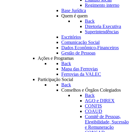
Regimento interno
Base Jurídica
Quem é quem
Back
Diretoria Executiva
Superintendências
Escritórios
Comunicação Social
Dados Econômico-Financeiros
Gestão de Pessoas
Ações e Programas
Back
Mapa das Ferrovias
Ferrovias da VALEC
Participação Social
Back
Conselhos e Órgãos Colegiados
Back
AGO e DIREX
CONFIS
COAUD
Comitê de Pessoas,
Elegibilidade, Sucessão
e Remuneração