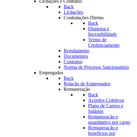
Licitações e Contratos
Back
Licitações
Contratações Diretas
Back
Dispensa e
Inexigibilidade
Termo de
Credenciamento
Regulamento
Documentos
Contratos
Norma de Processo Sancionatório
Empregados
Back
Relação de Empregados
Remuneração
Back
Acordos Coletivos
Plano de Cargos e
Salários
Remuneração e
quantitativo por cargo
Remuneração e
benefícios por