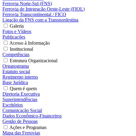
Ferrovia Norte-Sul (FNS)
Ferrovia de Integração Oeste-Leste (FIOL)
Ferrovia Transcontinental / FICO
Ligação da FNS com a Transnordestina
Galeria
Fotos e Vídeos
Publicações
Acesso à Informação
Institucional
Competências
Estrutura Organizacional
Organograma
Estatuto social
Regimento interno
Base Jurídica
Quem é quem
Diretoria Executiva
Superintendências
Escritórios
Comunicação Social
Dados Econômico-Financeiros
Gestão de Pessoas
Ações e Programas
Mapa das Ferrovias