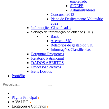
empregado
SIGEPE
Administradores
Concurso 2012
Plano de Desligamento Voluntário
2022
Informações Classificadas
Serviço de informação ao cidadão (SIC)
Back
Acesse o SIC
Relatórios de gestão do SIC
Informações Classificadas
Perguntas Frequentes
Relatório Patrimonial
DADOS ABERTOS
Processos Seletivos
Bens Doados
Portfólio
Página Principal
A VALEC
Licitações e Contratos