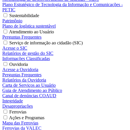
Plano Estratégico de Tecnologia da Informação e Comunicações -
PETIC
Sustentabilidade
Patrimônio
Plano de logística sustentável
Atendimento ao Usuário
Perguntas Frequentes
Serviço de informação ao cidadão (SIC)
Acesse o SIC
Relatórios de gestão do SIC
Informações Classificadas
Ouvidoria
Acesse a Ouvidoria
Perguntas Frequentes
Relatórios da Ouvidoria
Carta de Serviços ao Usuário
Guia de Atendimento ao Público
Canal de denúncias COAUD
Integridade
Desapropriações
Ferrovias
Ações e Programas
Mapa das Ferrovias
Ferrovias da VALEC