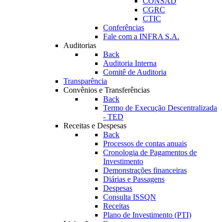
CONSAD
CGRC
CTIC
Conferências
Fale com a INFRA S.A.
Auditorias
Back
Auditoria Interna
Comitê de Auditoria
Transparência
Convênios e Transferências
Back
Termo de Execução Descentralizada
- TED
Receitas e Despesas
Back
Processos de contas anuais
Cronologia de Pagamentos de
Investimento
Demonstrações financeiras
Diárias e Passagens
Despesas
Consulta ISSQN
Receitas
Plano de Investimento (PTI)