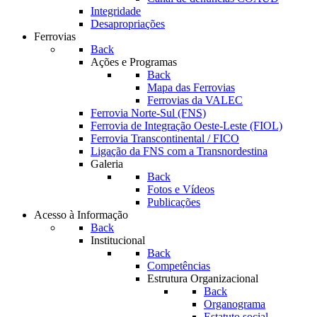
Integridade
Desapropriações
Ferrovias
Back
Ações e Programas
Back
Mapa das Ferrovias
Ferrovias da VALEC
Ferrovia Norte-Sul (FNS)
Ferrovia de Integração Oeste-Leste (FIOL)
Ferrovia Transcontinental / FICO
Ligação da FNS com a Transnordestina
Galeria
Back
Fotos e Vídeos
Publicações
Acesso à Informação
Back
Institucional
Back
Competências
Estrutura Organizacional
Back
Organograma
Estatuto social