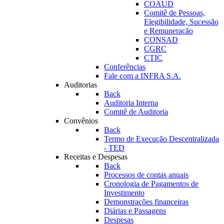
COAUD
Comitê de Pessoas,
Elegibilidade, Sucessão
e Remuneração
CONSAD
CGRC
CTIC
Conferências
Fale com a INFRA S.A.
Auditorias
Back
Auditoria Interna
Comitê de Auditoria
Convênios
Back
Termo de Execução Descentralizada
- TED
Receitas e Despesas
Back
Processos de contas anuais
Cronologia de Pagamentos de
Investimento
Demonstrações financeiras
Diárias e Passagens
Despesas