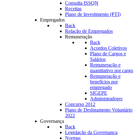
Consulta ISSQN
Receitas
Plano de Investimento (PTI)
Empregados
Back
Relação de Empregados
Remuneração
Back
Acordos Coletivos
Plano de Cargos e
Salários
Remuneração e
quantitativo por cargo
Remuneração e
benefícios por
empregado
SIGEPE
Administradores
Concurso 2012
Plano de Desligamento Voluntário
2022
Governança
Back
Legislação da Governança
Normas