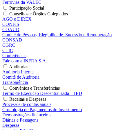
Ferrovias da VALEC
Participação Social
Conselhos e Órgãos Colegiados
AGO e DIREX
CONFIS
COAUD
Comitê de Pessoas, Elegibilidade, Sucessão e Remuneração
CONSAD
CGRC
CTIC
Conferências
Fale com a INFRA S.A.
Auditorias
Auditoria Interna
Comitê de Auditoria
Transparência
Convênios e Transferências
Termo de Execução Descentralizada - TED
Receitas e Despesas
Processos de contas anuais
Cronologia de Pagamentos de Investimento
Demonstrações financeiras
Diárias e Passagens
Despesas