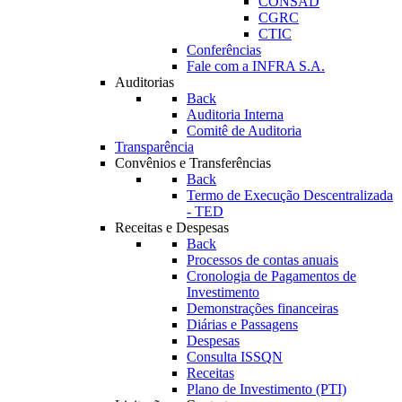
CONSAD
CGRC
CTIC
Conferências
Fale com a INFRA S.A.
Auditorias
Back
Auditoria Interna
Comitê de Auditoria
Transparência
Convênios e Transferências
Back
Termo de Execução Descentralizada
- TED
Receitas e Despesas
Back
Processos de contas anuais
Cronologia de Pagamentos de
Investimento
Demonstrações financeiras
Diárias e Passagens
Despesas
Consulta ISSQN
Receitas
Plano de Investimento (PTI)