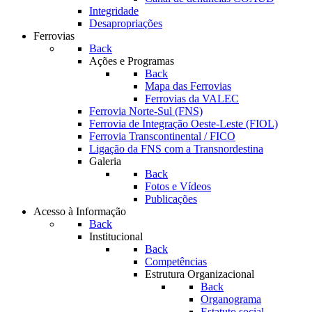
Integridade
Desapropriações
Ferrovias
Back
Ações e Programas
Back
Mapa das Ferrovias
Ferrovias da VALEC
Ferrovia Norte-Sul (FNS)
Ferrovia de Integração Oeste-Leste (FIOL)
Ferrovia Transcontinental / FICO
Ligação da FNS com a Transnordestina
Galeria
Back
Fotos e Vídeos
Publicações
Acesso à Informação
Back
Institucional
Back
Competências
Estrutura Organizacional
Back
Organograma
Estatuto social