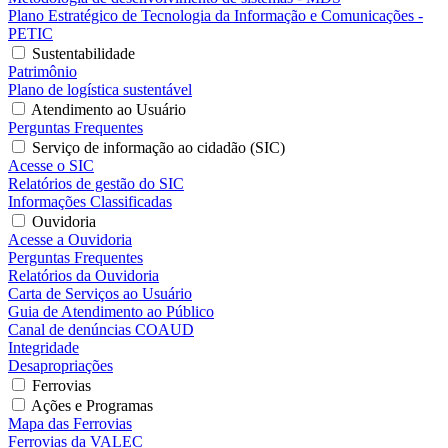
Plano Estratégico de Tecnologia da Informação e Comunicações -
PETIC
Sustentabilidade
Patrimônio
Plano de logística sustentável
Atendimento ao Usuário
Perguntas Frequentes
Serviço de informação ao cidadão (SIC)
Acesse o SIC
Relatórios de gestão do SIC
Informações Classificadas
Ouvidoria
Acesse a Ouvidoria
Perguntas Frequentes
Relatórios da Ouvidoria
Carta de Serviços ao Usuário
Guia de Atendimento ao Público
Canal de denúncias COAUD
Integridade
Desapropriações
Ferrovias
Ações e Programas
Mapa das Ferrovias
Ferrovias da VALEC