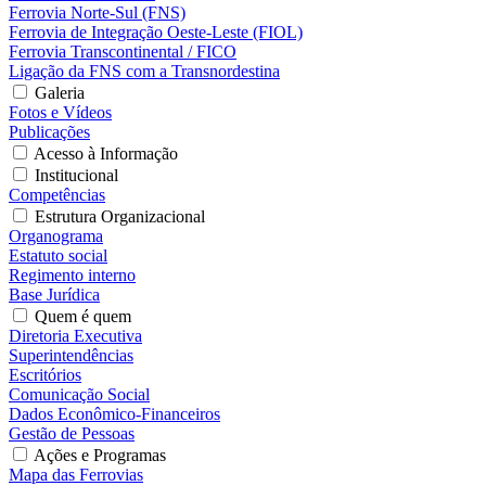
Ferrovia Norte-Sul (FNS)
Ferrovia de Integração Oeste-Leste (FIOL)
Ferrovia Transcontinental / FICO
Ligação da FNS com a Transnordestina
Galeria
Fotos e Vídeos
Publicações
Acesso à Informação
Institucional
Competências
Estrutura Organizacional
Organograma
Estatuto social
Regimento interno
Base Jurídica
Quem é quem
Diretoria Executiva
Superintendências
Escritórios
Comunicação Social
Dados Econômico-Financeiros
Gestão de Pessoas
Ações e Programas
Mapa das Ferrovias