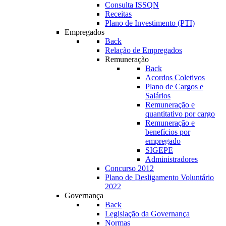
Consulta ISSQN
Receitas
Plano de Investimento (PTI)
Empregados
Back
Relação de Empregados
Remuneração
Back
Acordos Coletivos
Plano de Cargos e
Salários
Remuneração e
quantitativo por cargo
Remuneração e
benefícios por
empregado
SIGEPE
Administradores
Concurso 2012
Plano de Desligamento Voluntário
2022
Governança
Back
Legislação da Governança
Normas