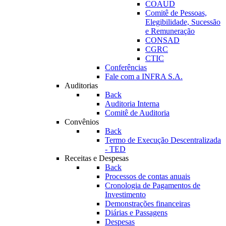
COAUD
Comitê de Pessoas,
Elegibilidade, Sucessão
e Remuneração
CONSAD
CGRC
CTIC
Conferências
Fale com a INFRA S.A.
Auditorias
Back
Auditoria Interna
Comitê de Auditoria
Convênios
Back
Termo de Execução Descentralizada
- TED
Receitas e Despesas
Back
Processos de contas anuais
Cronologia de Pagamentos de
Investimento
Demonstrações financeiras
Diárias e Passagens
Despesas