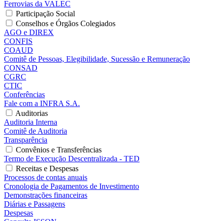
Ferrovias da VALEC
Participação Social
Conselhos e Órgãos Colegiados
AGO e DIREX
CONFIS
COAUD
Comitê de Pessoas, Elegibilidade, Sucessão e Remuneração
CONSAD
CGRC
CTIC
Conferências
Fale com a INFRA S.A.
Auditorias
Auditoria Interna
Comitê de Auditoria
Transparência
Convênios e Transferências
Termo de Execução Descentralizada - TED
Receitas e Despesas
Processos de contas anuais
Cronologia de Pagamentos de Investimento
Demonstrações financeiras
Diárias e Passagens
Despesas