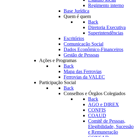
Regimento interno
Base Jurídica
Quem é quem
Back
Diretoria Executiva
Superintendências
Escritórios
Comunicação Social
Dados Econômico-Financeiros
Gestão de Pessoas
Ações e Programas
Back
Mapa das Ferrovias
Ferrovias da VALEC
Participação Social
Back
Conselhos e Órgãos Colegiados
Back
AGO e DIREX
CONFIS
COAUD
Comitê de Pessoas,
Elegibilidade, Sucessão
e Remuneração