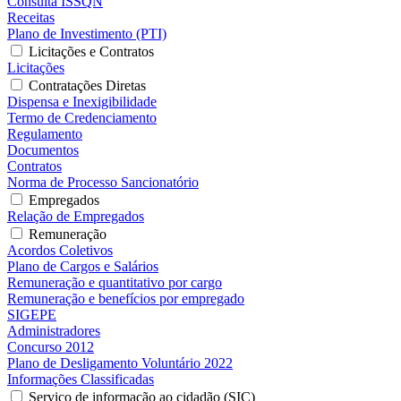
Consulta ISSQN
Receitas
Plano de Investimento (PTI)
Licitações e Contratos
Licitações
Contratações Diretas
Dispensa e Inexigibilidade
Termo de Credenciamento
Regulamento
Documentos
Contratos
Norma de Processo Sancionatório
Empregados
Relação de Empregados
Remuneração
Acordos Coletivos
Plano de Cargos e Salários
Remuneração e quantitativo por cargo
Remuneração e benefícios por empregado
SIGEPE
Administradores
Concurso 2012
Plano de Desligamento Voluntário 2022
Informações Classificadas
Serviço de informação ao cidadão (SIC)