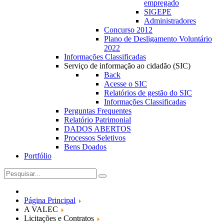
empregado
SIGEPE
Administradores
Concurso 2012
Plano de Desligamento Voluntário
2022
Informações Classificadas
Serviço de informação ao cidadão (SIC)
Back
Acesse o SIC
Relatórios de gestão do SIC
Informações Classificadas
Perguntas Frequentes
Relatório Patrimonial
DADOS ABERTOS
Processos Seletivos
Bens Doados
Portfólio
Página Principal
A VALEC
Licitações e Contratos