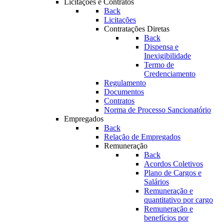
Licitações e Contratos
Back
Licitações
Contratações Diretas
Back
Dispensa e
Inexigibilidade
Termo de
Credenciamento
Regulamento
Documentos
Contratos
Norma de Processo Sancionatório
Empregados
Back
Relação de Empregados
Remuneração
Back
Acordos Coletivos
Plano de Cargos e
Salários
Remuneração e
quantitativo por cargo
Remuneração e
benefícios por