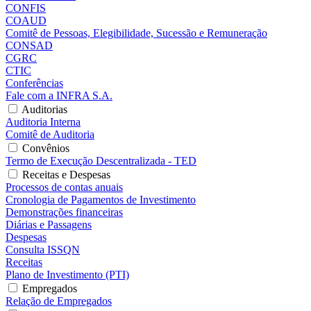
CONFIS
COAUD
Comitê de Pessoas, Elegibilidade, Sucessão e Remuneração
CONSAD
CGRC
CTIC
Conferências
Fale com a INFRA S.A.
Auditorias
Auditoria Interna
Comitê de Auditoria
Convênios
Termo de Execução Descentralizada - TED
Receitas e Despesas
Processos de contas anuais
Cronologia de Pagamentos de Investimento
Demonstrações financeiras
Diárias e Passagens
Despesas
Consulta ISSQN
Receitas
Plano de Investimento (PTI)
Empregados
Relação de Empregados