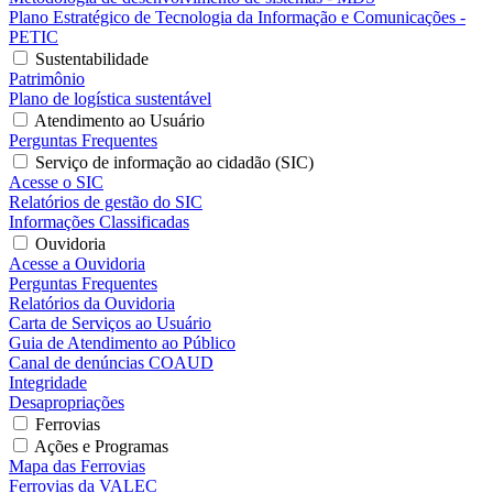
Plano Estratégico de Tecnologia da Informação e Comunicações -
PETIC
Sustentabilidade
Patrimônio
Plano de logística sustentável
Atendimento ao Usuário
Perguntas Frequentes
Serviço de informação ao cidadão (SIC)
Acesse o SIC
Relatórios de gestão do SIC
Informações Classificadas
Ouvidoria
Acesse a Ouvidoria
Perguntas Frequentes
Relatórios da Ouvidoria
Carta de Serviços ao Usuário
Guia de Atendimento ao Público
Canal de denúncias COAUD
Integridade
Desapropriações
Ferrovias
Ações e Programas
Mapa das Ferrovias
Ferrovias da VALEC