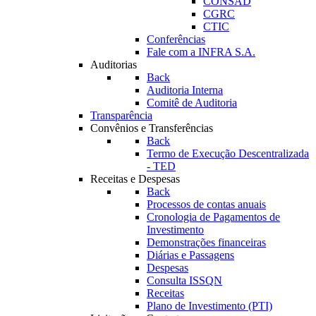
CONSAD
CGRC
CTIC
Conferências
Fale com a INFRA S.A.
Auditorias
Back
Auditoria Interna
Comitê de Auditoria
Transparência
Convênios e Transferências
Back
Termo de Execução Descentralizada
- TED
Receitas e Despesas
Back
Processos de contas anuais
Cronologia de Pagamentos de
Investimento
Demonstrações financeiras
Diárias e Passagens
Despesas
Consulta ISSQN
Receitas
Plano de Investimento (PTI)