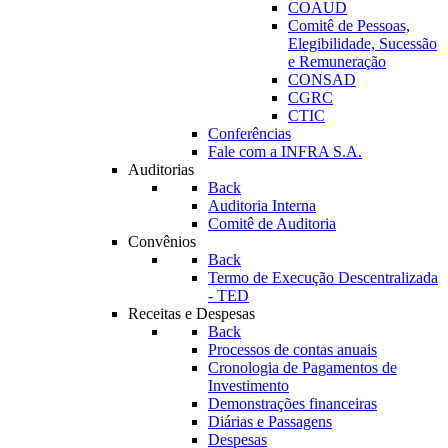
COAUD
Comitê de Pessoas,
Elegibilidade, Sucessão
e Remuneração
CONSAD
CGRC
CTIC
Conferências
Fale com a INFRA S.A.
Auditorias
Back
Auditoria Interna
Comitê de Auditoria
Convênios
Back
Termo de Execução Descentralizada
- TED
Receitas e Despesas
Back
Processos de contas anuais
Cronologia de Pagamentos de
Investimento
Demonstrações financeiras
Diárias e Passagens
Despesas