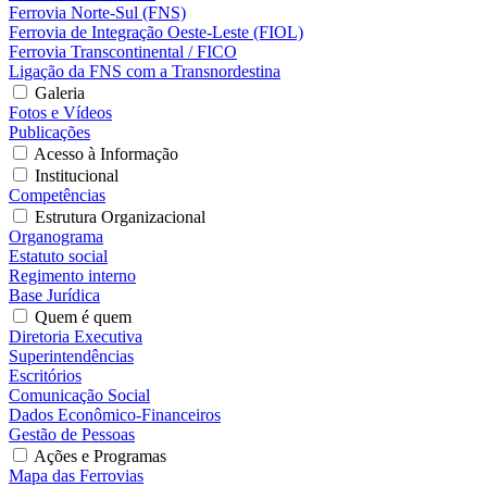
Ferrovia Norte-Sul (FNS)
Ferrovia de Integração Oeste-Leste (FIOL)
Ferrovia Transcontinental / FICO
Ligação da FNS com a Transnordestina
Galeria
Fotos e Vídeos
Publicações
Acesso à Informação
Institucional
Competências
Estrutura Organizacional
Organograma
Estatuto social
Regimento interno
Base Jurídica
Quem é quem
Diretoria Executiva
Superintendências
Escritórios
Comunicação Social
Dados Econômico-Financeiros
Gestão de Pessoas
Ações e Programas
Mapa das Ferrovias