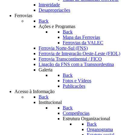
Integridade
Desapropriações
Ferrovias
Back
Ações e Programas
Back
Mapa das Ferrovias
Ferrovias da VALEC
Ferrovia Norte-Sul (FNS)
Ferrovia de Integração Oeste-Leste (FIOL)
Ferrovia Transcontinental / FICO
Ligação da FNS com a Transnordestina
Galeria
Back
Fotos e Vídeos
Publicações
Acesso à Informação
Back
Institucional
Back
Competências
Estrutura Organizacional
Back
Organograma
Estatuto social