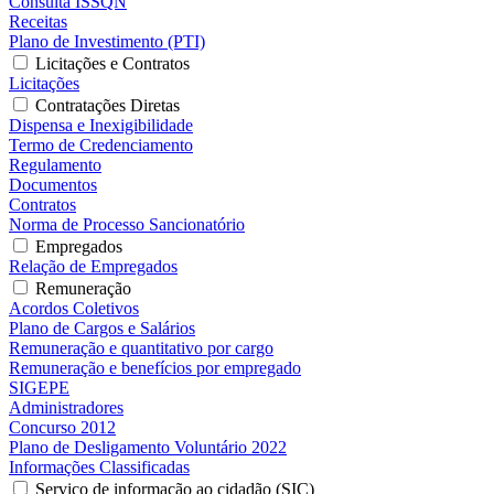
Consulta ISSQN
Receitas
Plano de Investimento (PTI)
Licitações e Contratos
Licitações
Contratações Diretas
Dispensa e Inexigibilidade
Termo de Credenciamento
Regulamento
Documentos
Contratos
Norma de Processo Sancionatório
Empregados
Relação de Empregados
Remuneração
Acordos Coletivos
Plano de Cargos e Salários
Remuneração e quantitativo por cargo
Remuneração e benefícios por empregado
SIGEPE
Administradores
Concurso 2012
Plano de Desligamento Voluntário 2022
Informações Classificadas
Serviço de informação ao cidadão (SIC)