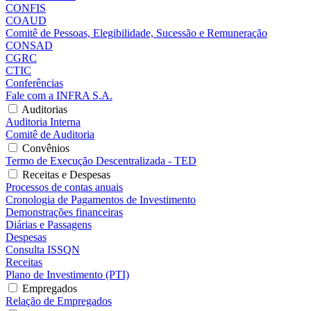
CONFIS
COAUD
Comitê de Pessoas, Elegibilidade, Sucessão e Remuneração
CONSAD
CGRC
CTIC
Conferências
Fale com a INFRA S.A.
Auditorias
Auditoria Interna
Comitê de Auditoria
Convênios
Termo de Execução Descentralizada - TED
Receitas e Despesas
Processos de contas anuais
Cronologia de Pagamentos de Investimento
Demonstrações financeiras
Diárias e Passagens
Despesas
Consulta ISSQN
Receitas
Plano de Investimento (PTI)
Empregados
Relação de Empregados