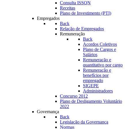
Consulta ISSQN
Receitas
Plano de Investimento (PTI)
Empregados
Back
Relação de Empregados
Remuneração
Back
Acordos Coletivos
Plano de Cargos e
Salários
Remuneração e
quantitativo por cargo
Remuneração e
benefícios por
empregado
SIGEPE
Administradores
Concurso 2012
Plano de Desligamento Voluntário
2022
Governança
Back
Legislação da Governança
Normas