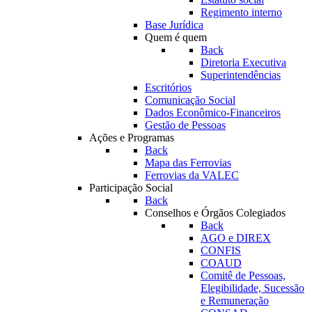
Regimento interno
Base Jurídica
Quem é quem
Back
Diretoria Executiva
Superintendências
Escritórios
Comunicação Social
Dados Econômico-Financeiros
Gestão de Pessoas
Ações e Programas
Back
Mapa das Ferrovias
Ferrovias da VALEC
Participação Social
Back
Conselhos e Órgãos Colegiados
Back
AGO e DIREX
CONFIS
COAUD
Comitê de Pessoas,
Elegibilidade, Sucessão
e Remuneração