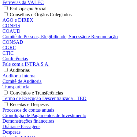
Ferrovias da VALEC
Participação Social
Conselhos e Órgãos Colegiados
AGO e DIREX
CONFIS
COAUD
Comitê de Pessoas, Elegibilidade, Sucessão e Remuneração
CONSAD
CGRC
CTIC
Conferências
Fale com a INFRA S.A.
Auditorias
Auditoria Interna
Comitê de Auditoria
Transparência
Convênios e Transferências
Termo de Execução Descentralizada - TED
Receitas e Despesas
Processos de contas anuais
Cronologia de Pagamentos de Investimento
Demonstrações financeiras
Diárias e Passagens
Despesas