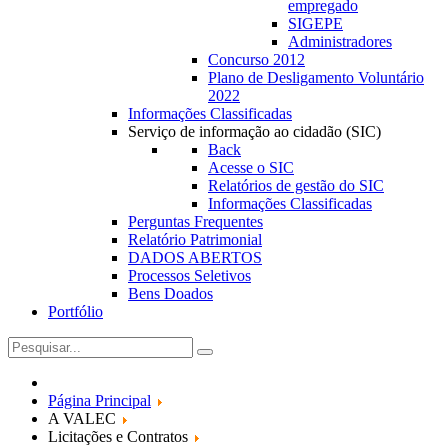
empregado
SIGEPE
Administradores
Concurso 2012
Plano de Desligamento Voluntário
2022
Informações Classificadas
Serviço de informação ao cidadão (SIC)
Back
Acesse o SIC
Relatórios de gestão do SIC
Informações Classificadas
Perguntas Frequentes
Relatório Patrimonial
DADOS ABERTOS
Processos Seletivos
Bens Doados
Portfólio
Página Principal
A VALEC
Licitações e Contratos