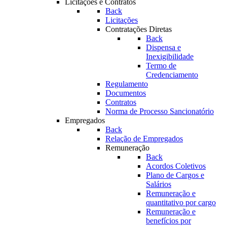
Licitações e Contratos
Back
Licitações
Contratações Diretas
Back
Dispensa e
Inexigibilidade
Termo de
Credenciamento
Regulamento
Documentos
Contratos
Norma de Processo Sancionatório
Empregados
Back
Relação de Empregados
Remuneração
Back
Acordos Coletivos
Plano de Cargos e
Salários
Remuneração e
quantitativo por cargo
Remuneração e
benefícios por