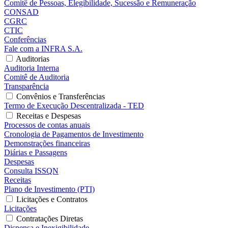
Comitê de Pessoas, Elegibilidade, Sucessão e Remuneração
CONSAD
CGRC
CTIC
Conferências
Fale com a INFRA S.A.
Auditorias
Auditoria Interna
Comitê de Auditoria
Transparência
Convênios e Transferências
Termo de Execução Descentralizada - TED
Receitas e Despesas
Processos de contas anuais
Cronologia de Pagamentos de Investimento
Demonstrações financeiras
Diárias e Passagens
Despesas
Consulta ISSQN
Receitas
Plano de Investimento (PTI)
Licitações e Contratos
Licitações
Contratações Diretas
Dispensa e Inexigibilidade