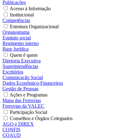
Publicações
Acesso à Informação
Institucional
Competências
Estrutura Organizacional
Organograma
Estatuto social
Regimento interno
Base Jurídica
Quem é quem
Diretoria Executiva
Superintendências
Escritórios
Comunicação Social
Dados Econômico-Financeiros
Gestão de Pessoas
Ações e Programas
Mapa das Ferrovias
Ferrovias da VALEC
Participação Social
Conselhos e Órgãos Colegiados
AGO e DIREX
CONFIS
COAUD