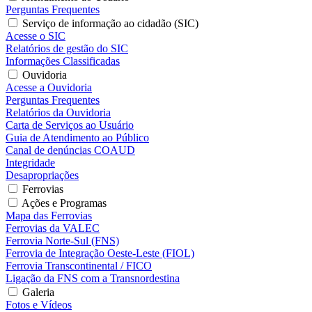
Perguntas Frequentes
Serviço de informação ao cidadão (SIC)
Acesse o SIC
Relatórios de gestão do SIC
Informações Classificadas
Ouvidoria
Acesse a Ouvidoria
Perguntas Frequentes
Relatórios da Ouvidoria
Carta de Serviços ao Usuário
Guia de Atendimento ao Público
Canal de denúncias COAUD
Integridade
Desapropriações
Ferrovias
Ações e Programas
Mapa das Ferrovias
Ferrovias da VALEC
Ferrovia Norte-Sul (FNS)
Ferrovia de Integração Oeste-Leste (FIOL)
Ferrovia Transcontinental / FICO
Ligação da FNS com a Transnordestina
Galeria
Fotos e Vídeos