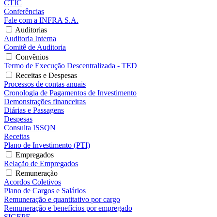
CTIC
Conferências
Fale com a INFRA S.A.
Auditorias
Auditoria Interna
Comitê de Auditoria
Convênios
Termo de Execução Descentralizada - TED
Receitas e Despesas
Processos de contas anuais
Cronologia de Pagamentos de Investimento
Demonstrações financeiras
Diárias e Passagens
Despesas
Consulta ISSQN
Receitas
Plano de Investimento (PTI)
Empregados
Relação de Empregados
Remuneração
Acordos Coletivos
Plano de Cargos e Salários
Remuneração e quantitativo por cargo
Remuneração e benefícios por empregado
SIGEPE