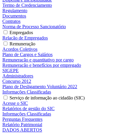
Termo de Credenciamento
Regulamento
Documentos
Contratos
Norma de Processo Sancionatório
Empregados
Relação de Empregados
Remuneração
Acordos Coletivos
Plano de Cargos e Salários
Remuneração e quantitativo por cargo
Remuneração e benefícios por empregado
SIGEPE
Administradores
Concurso 2012
Plano de Desligamento Voluntário 2022
Informações Classificadas
Serviço de informação ao cidadão (SIC)
Acesse o SIC
Relatórios de gestão do SIC
Informações Classificadas
Perguntas Frequentes
Relatório Patrimonial
DADOS ABERTOS