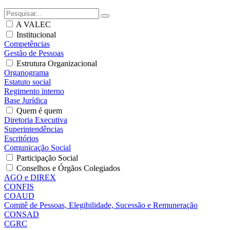
A VALEC
Institucional
Competências
Gestão de Pessoas
Estrutura Organizacional
Organograma
Estatuto social
Regimento interno
Base Jurídica
Quem é quem
Diretoria Executiva
Superintendências
Escritórios
Comunicação Social
Participação Social
Conselhos e Órgãos Colegiados
AGO e DIREX
CONFIS
COAUD
Comitê de Pessoas, Elegibilidade, Sucessão e Remuneração
CONSAD
CGRC