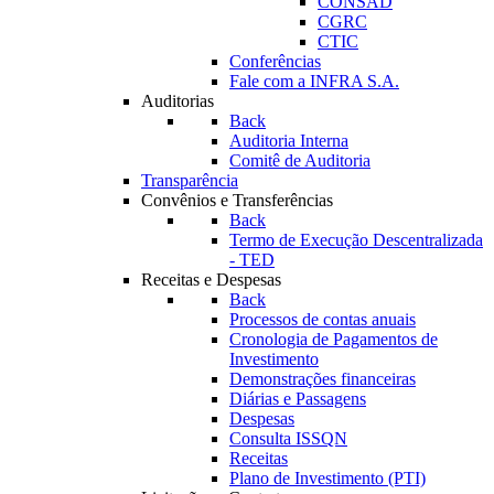
CONSAD
CGRC
CTIC
Conferências
Fale com a INFRA S.A.
Auditorias
Back
Auditoria Interna
Comitê de Auditoria
Transparência
Convênios e Transferências
Back
Termo de Execução Descentralizada
- TED
Receitas e Despesas
Back
Processos de contas anuais
Cronologia de Pagamentos de
Investimento
Demonstrações financeiras
Diárias e Passagens
Despesas
Consulta ISSQN
Receitas
Plano de Investimento (PTI)