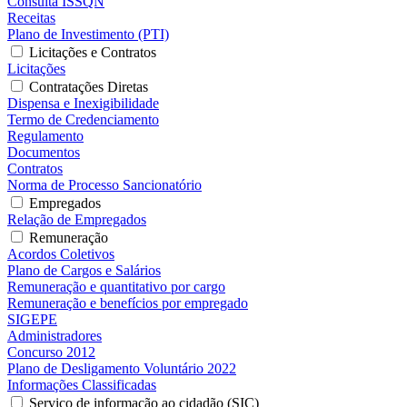
Consulta ISSQN
Receitas
Plano de Investimento (PTI)
Licitações e Contratos
Licitações
Contratações Diretas
Dispensa e Inexigibilidade
Termo de Credenciamento
Regulamento
Documentos
Contratos
Norma de Processo Sancionatório
Empregados
Relação de Empregados
Remuneração
Acordos Coletivos
Plano de Cargos e Salários
Remuneração e quantitativo por cargo
Remuneração e benefícios por empregado
SIGEPE
Administradores
Concurso 2012
Plano de Desligamento Voluntário 2022
Informações Classificadas
Serviço de informação ao cidadão (SIC)