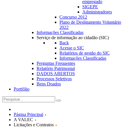
empregado
SIGEPE
Administradores
Concurso 2012
Plano de Desligamento Voluntário
2022
Informações Classificadas
Serviço de informação ao cidadão (SIC)
Back
Acesse o SIC
Relatórios de gestão do SIC
Informações Classificadas
Perguntas Frequentes
Relatório Patrimonial
DADOS ABERTOS
Processos Seletivos
Bens Doados
Portfólio
Página Principal
A VALEC
Licitações e Contratos