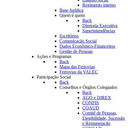
Regimento interno
Base Jurídica
Quem é quem
Back
Diretoria Executiva
Superintendências
Escritórios
Comunicação Social
Dados Econômico-Financeiros
Gestão de Pessoas
Ações e Programas
Back
Mapa das Ferrovias
Ferrovias da VALEC
Participação Social
Back
Conselhos e Órgãos Colegiados
Back
AGO e DIREX
CONFIS
COAUD
Comitê de Pessoas,
Elegibilidade, Sucessão
e Remuneração