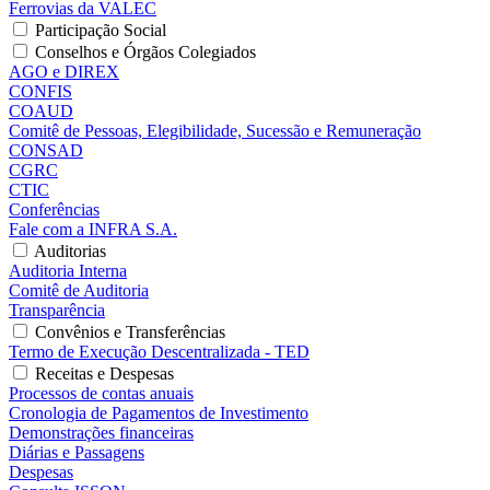
Ferrovias da VALEC
Participação Social
Conselhos e Órgãos Colegiados
AGO e DIREX
CONFIS
COAUD
Comitê de Pessoas, Elegibilidade, Sucessão e Remuneração
CONSAD
CGRC
CTIC
Conferências
Fale com a INFRA S.A.
Auditorias
Auditoria Interna
Comitê de Auditoria
Transparência
Convênios e Transferências
Termo de Execução Descentralizada - TED
Receitas e Despesas
Processos de contas anuais
Cronologia de Pagamentos de Investimento
Demonstrações financeiras
Diárias e Passagens
Despesas