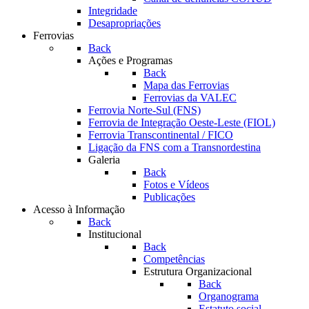
Integridade
Desapropriações
Ferrovias
Back
Ações e Programas
Back
Mapa das Ferrovias
Ferrovias da VALEC
Ferrovia Norte-Sul (FNS)
Ferrovia de Integração Oeste-Leste (FIOL)
Ferrovia Transcontinental / FICO
Ligação da FNS com a Transnordestina
Galeria
Back
Fotos e Vídeos
Publicações
Acesso à Informação
Back
Institucional
Back
Competências
Estrutura Organizacional
Back
Organograma
Estatuto social