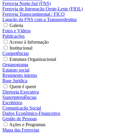
Ferrovia Norte-Sul (FNS)
Ferrovia de Integração Oeste-Leste (FIOL)
Ferrovia Transcontinental / FICO
Ligação da FNS com a Transnordestina
Galeria
Fotos e Vídeos
Publicações
Acesso à Informação
Institucional
Competências
Estrutura Organizacional
Organograma
Estatuto social
Regimento interno
Base Jurídica
Quem é quem
Diretoria Executiva
Superintendências
Escritórios
Comunicação Social
Dados Econômico-Financeiros
Gestão de Pessoas
Ações e Programas
Mapa das Ferrovias