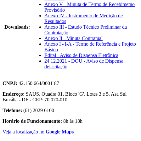
Anexo V - Minuta de Termo de Recebimetno
Provisório
Anexo IV - Instrumento de Medição de
Resultados
Downloads:
Anexo III - Estudo Técnico Preliminar da
Contratação
Anexo II - Minuta Contratual
Anexo I - I-A - Termo de Referência e Projeto
Básico
Edital - Aviso de Dispensa Eletrônica
24.12.2021 - DOU - Aviso de Dispensa
deLicitação
CNPJ:
42.150.664/0001-87
Endereço:
SAUS, Quadra 01, Bloco 'G', Lotes 3 e 5. Asa Sul
Brasília - DF - CEP: 70.070-010
Telefone:
(61) 2029 6100
Horário de Funcionamento:
8h às 18h
Veja a localização no
Google Maps