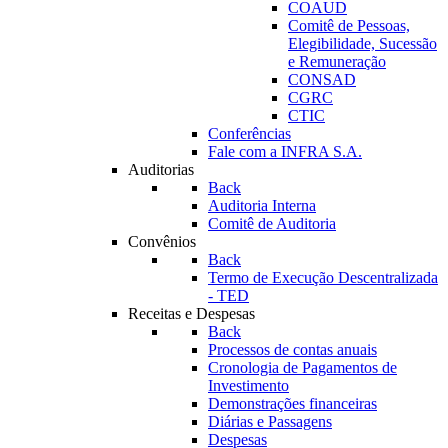
COAUD
Comitê de Pessoas,
Elegibilidade, Sucessão
e Remuneração
CONSAD
CGRC
CTIC
Conferências
Fale com a INFRA S.A.
Auditorias
Back
Auditoria Interna
Comitê de Auditoria
Convênios
Back
Termo de Execução Descentralizada
- TED
Receitas e Despesas
Back
Processos de contas anuais
Cronologia de Pagamentos de
Investimento
Demonstrações financeiras
Diárias e Passagens
Despesas