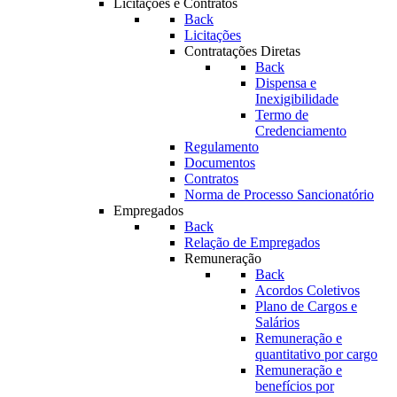
Licitações e Contratos
Back
Licitações
Contratações Diretas
Back
Dispensa e
Inexigibilidade
Termo de
Credenciamento
Regulamento
Documentos
Contratos
Norma de Processo Sancionatório
Empregados
Back
Relação de Empregados
Remuneração
Back
Acordos Coletivos
Plano de Cargos e
Salários
Remuneração e
quantitativo por cargo
Remuneração e
benefícios por