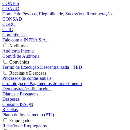
CONFIS
COAUD
Comitê de Pessoas, Elegibilidade, Sucessão e Remuneração
CONSAD
CGRC
CTIC
Conferências
Fale com a INFRA S.A.
Auditorias
Auditoria Interna
Comitê de Auditoria
Convênios
Termo de Execução Descentralizada - TED
Receitas e Despesas
Processos de contas anuais
Cronologia de Pagamentos de Investimento
Demonstrações financeiras
Diárias e Passagens
Despesas
Consulta ISSQN
Receitas
Plano de Investimento (PTI)
Empregados
Relação de Empregados