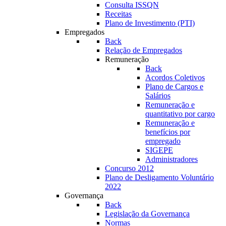
Consulta ISSQN
Receitas
Plano de Investimento (PTI)
Empregados
Back
Relação de Empregados
Remuneração
Back
Acordos Coletivos
Plano de Cargos e
Salários
Remuneração e
quantitativo por cargo
Remuneração e
benefícios por
empregado
SIGEPE
Administradores
Concurso 2012
Plano de Desligamento Voluntário
2022
Governança
Back
Legislação da Governança
Normas