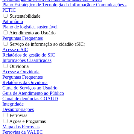
Plano Estratégico de Tecnologia da Informação e Comunicações -
PETIC
Sustentabilidade
Patrimônio
Plano de logística sustentável
Atendimento ao Usuário
Perguntas Frequentes
Serviço de informação ao cidadão (SIC)
Acesse o SIC
Relatórios de gestão do SIC
Informações Classificadas
Ouvidoria
Acesse a Ouvidoria
Perguntas Frequentes
Relatórios da Ouvidoria
Carta de Serviços ao Usuário
Guia de Atendimento ao Público
Canal de denúncias COAUD
Integridade
Desapropriações
Ferrovias
Ações e Programas
Mapa das Ferrovias
Ferrovias da VALEC