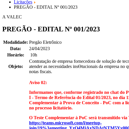
Licitações
PREGÃO - EDITAL Nº 001/2023
A VALEC
PREGÃO - EDITAL Nº 001/2023
Modalidade:
Pregão Eletrônico
Data:
24/04/2023
Horário:
10h
Contratação de empresa fornecedora de solução de tec
Objeto:
atender as necessidades insƟtucionais da empresa no que
notas fiscais.
Aviso 02:
Informamos que, conforme registrado no chat do P
I - Termo de Referência do Edital 01/2023, no dia 1
Complementar à Prova de Conceito - PoC com a lici
no processo licitatório.
O Teste Complementar à PoC será transmitido vi
https://teams.microsoft.com/l/meetup-
join/19%3ameeting_YzQ4MjAxNDAtNTM5Yy00