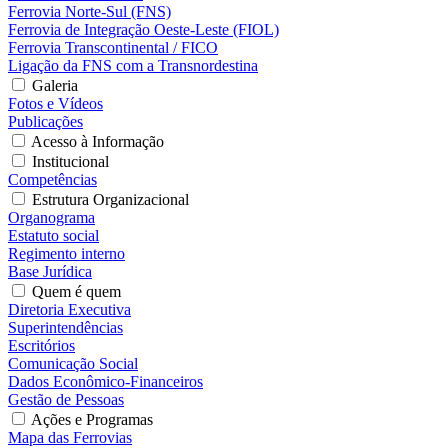
Ferrovia Norte-Sul (FNS)
Ferrovia de Integração Oeste-Leste (FIOL)
Ferrovia Transcontinental / FICO
Ligação da FNS com a Transnordestina
Galeria
Fotos e Vídeos
Publicações
Acesso à Informação
Institucional
Competências
Estrutura Organizacional
Organograma
Estatuto social
Regimento interno
Base Jurídica
Quem é quem
Diretoria Executiva
Superintendências
Escritórios
Comunicação Social
Dados Econômico-Financeiros
Gestão de Pessoas
Ações e Programas
Mapa das Ferrovias