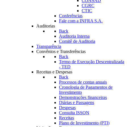
CONSAD
CGRC
CTIC
Conferências
Fale com a INFRA S.A.
Auditorias
Back
Auditoria Interna
Comitê de Auditoria
Transparência
Convênios e Transferências
Back
Termo de Execução Descentralizada
- TED
Receitas e Despesas
Back
Processos de contas anuais
Cronologia de Pagamentos de
Investimento
Demonstrações financeiras
Diárias e Passagens
Despesas
Consulta ISSQN
Receitas
Plano de Investimento (PTI)