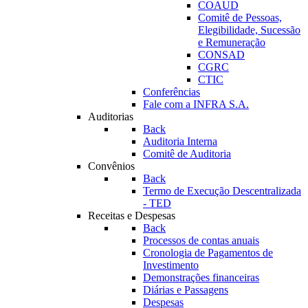
COAUD
Comitê de Pessoas,
Elegibilidade, Sucessão
e Remuneração
CONSAD
CGRC
CTIC
Conferências
Fale com a INFRA S.A.
Auditorias
Back
Auditoria Interna
Comitê de Auditoria
Convênios
Back
Termo de Execução Descentralizada
- TED
Receitas e Despesas
Back
Processos de contas anuais
Cronologia de Pagamentos de
Investimento
Demonstrações financeiras
Diárias e Passagens
Despesas