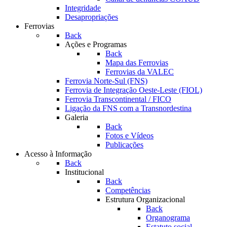
Integridade
Desapropriações
Ferrovias
Back
Ações e Programas
Back
Mapa das Ferrovias
Ferrovias da VALEC
Ferrovia Norte-Sul (FNS)
Ferrovia de Integração Oeste-Leste (FIOL)
Ferrovia Transcontinental / FICO
Ligação da FNS com a Transnordestina
Galeria
Back
Fotos e Vídeos
Publicações
Acesso à Informação
Back
Institucional
Back
Competências
Estrutura Organizacional
Back
Organograma
Estatuto social