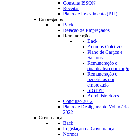
Consulta ISSQN
Receitas
Plano de Investimento (PTI)
Empregados
Back
Relação de Empregados
Remuneração
Back
Acordos Coletivos
Plano de Cargos e
Salários
Remuneração e
quantitativo por cargo
Remuneração e
benefícios por
empregado
SIGEPE
Administradores
Concurso 2012
Plano de Desligamento Voluntário
2022
Governança
Back
Legislação da Governança
Normas