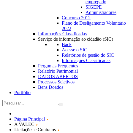
empregado
SIGEPE
Administradores
Concurso 2012
Plano de Desligamento Voluntário
2022
Informações Classificadas
Serviço de informação ao cidadão (SIC)
Back
Acesse o SIC
Relatórios de gestão do SIC
Informações Classificadas
Perguntas Frequentes
Relatório Patrimonial
DADOS ABERTOS
Processos Seletivos
Bens Doados
Portfólio
Página Principal
A VALEC
Licitações e Contratos