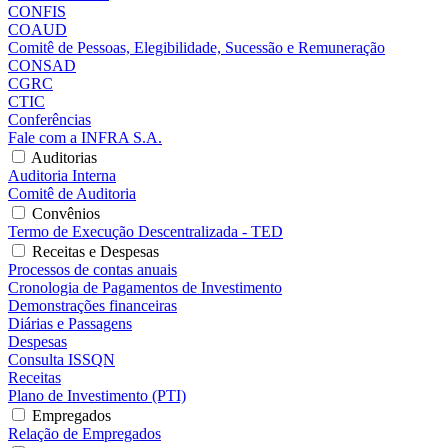
CONFIS
COAUD
Comitê de Pessoas, Elegibilidade, Sucessão e Remuneração
CONSAD
CGRC
CTIC
Conferências
Fale com a INFRA S.A.
Auditorias
Auditoria Interna
Comitê de Auditoria
Convênios
Termo de Execução Descentralizada - TED
Receitas e Despesas
Processos de contas anuais
Cronologia de Pagamentos de Investimento
Demonstrações financeiras
Diárias e Passagens
Despesas
Consulta ISSQN
Receitas
Plano de Investimento (PTI)
Empregados
Relação de Empregados