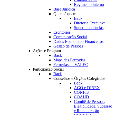
Regimento interno
Base Jurídica
Quem é quem
Back
Diretoria Executiva
Superintendências
Escritórios
Comunicação Social
Dados Econômico-Financeiros
Gestão de Pessoas
Ações e Programas
Back
Mapa das Ferrovias
Ferrovias da VALEC
Participação Social
Back
Conselhos e Órgãos Colegiados
Back
AGO e DIREX
CONFIS
COAUD
Comitê de Pessoas,
Elegibilidade, Sucessão
e Remuneração