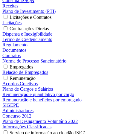
Consulta ISSQN
Receitas
Plano de Investimento (PTI)
Licitações e Contratos
Licitações
Contratações Diretas
Dispensa e Inexigibilidade
Termo de Credenciamento
Regulamento
Documentos
Contratos
Norma de Processo Sancionatório
Empregados
Relação de Empregados
Remuneração
Acordos Coletivos
Plano de Cargos e Salários
Remuneração e quantitativo por cargo
Remuneração e benefícios por empregado
SIGEPE
Administradores
Concurso 2012
Plano de Desligamento Voluntário 2022
Informações Classificadas
Serviço de informação ao cidadão (SIC)