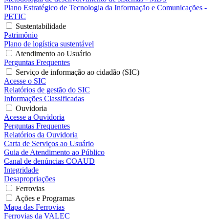
Plano Estratégico de Tecnologia da Informação e Comunicações -
PETIC
Sustentabilidade
Patrimônio
Plano de logística sustentável
Atendimento ao Usuário
Perguntas Frequentes
Serviço de informação ao cidadão (SIC)
Acesse o SIC
Relatórios de gestão do SIC
Informações Classificadas
Ouvidoria
Acesse a Ouvidoria
Perguntas Frequentes
Relatórios da Ouvidoria
Carta de Serviços ao Usuário
Guia de Atendimento ao Público
Canal de denúncias COAUD
Integridade
Desapropriações
Ferrovias
Ações e Programas
Mapa das Ferrovias
Ferrovias da VALEC