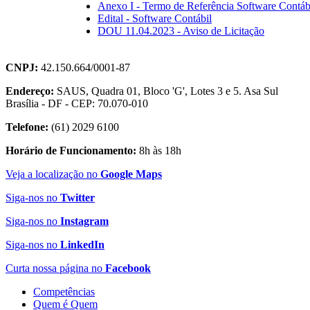
Anexo I - Termo de Referência Software Contáb
Edital - Software Contábil
DOU 11.04.2023 - Aviso de Licitação
CNPJ:
42.150.664/0001-87
Endereço:
SAUS, Quadra 01, Bloco 'G', Lotes 3 e 5. Asa Sul
Brasília - DF - CEP: 70.070-010
Telefone:
(61) 2029 6100
Horário de Funcionamento:
8h às 18h
Veja a localização no
Google Maps
Siga-nos no
Twitter
Siga-nos no
Instagram
Siga-nos no
LinkedIn
Curta nossa página no
Facebook
Competências
Quem é Quem