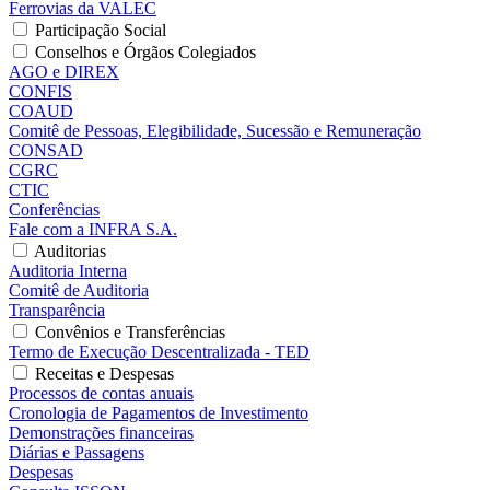
Ferrovias da VALEC
Participação Social
Conselhos e Órgãos Colegiados
AGO e DIREX
CONFIS
COAUD
Comitê de Pessoas, Elegibilidade, Sucessão e Remuneração
CONSAD
CGRC
CTIC
Conferências
Fale com a INFRA S.A.
Auditorias
Auditoria Interna
Comitê de Auditoria
Transparência
Convênios e Transferências
Termo de Execução Descentralizada - TED
Receitas e Despesas
Processos de contas anuais
Cronologia de Pagamentos de Investimento
Demonstrações financeiras
Diárias e Passagens
Despesas