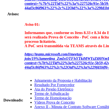
context=%7b%22Tid%22%3a%227526c91e-5b59-4
44af3c86f963%22%2c%22Oid%22%3a%229fd1bff
Avisos:
Aviso 01:
Informamos que, conforme os Itens 8.33 e 8.34 do Ed
será realizada Prova de Conceito - PoC com a licit
processo licitatório.
A PoC será transmitida via TEAMS através do Li
https://teams.microsoft.com/l/meetup-
join/19%3ameeting_ZmIxOTFhYTktMWYzZi00NmY
context=%7b%22Tid%22%3a%227526c91e-5b59-424
44af3c86f963%22%2c%22Oid%22%3a%229fd1bff6-
Julgamento da Proposta e Habilitação
Resultado Por Fornecedor
Ata do Pregão Eletrônico
Termo de Adjudicação
Termo de Homologação
Downloads:
Vídeos Prova de Conceito
Anexo II - Minuta de Contrato Software Contábi