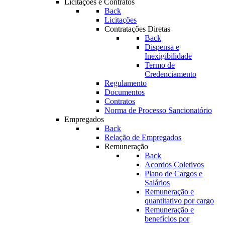
Licitações e Contratos
Back
Licitações
Contratações Diretas
Back
Dispensa e
Inexigibilidade
Termo de
Credenciamento
Regulamento
Documentos
Contratos
Norma de Processo Sancionatório
Empregados
Back
Relação de Empregados
Remuneração
Back
Acordos Coletivos
Plano de Cargos e
Salários
Remuneração e
quantitativo por cargo
Remuneração e
benefícios por