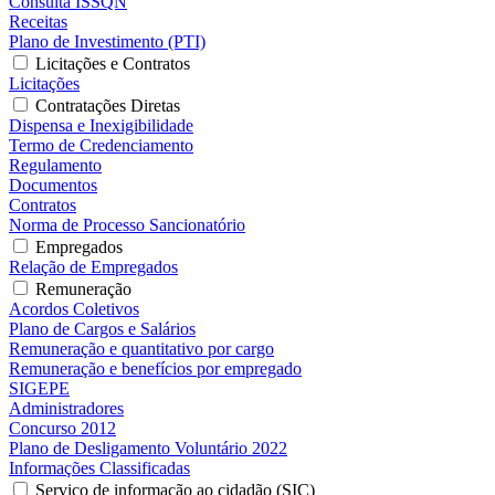
Consulta ISSQN
Receitas
Plano de Investimento (PTI)
Licitações e Contratos
Licitações
Contratações Diretas
Dispensa e Inexigibilidade
Termo de Credenciamento
Regulamento
Documentos
Contratos
Norma de Processo Sancionatório
Empregados
Relação de Empregados
Remuneração
Acordos Coletivos
Plano de Cargos e Salários
Remuneração e quantitativo por cargo
Remuneração e benefícios por empregado
SIGEPE
Administradores
Concurso 2012
Plano de Desligamento Voluntário 2022
Informações Classificadas
Serviço de informação ao cidadão (SIC)