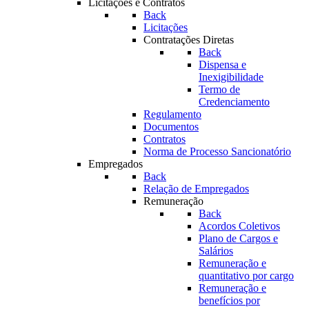
Licitações e Contratos
Back
Licitações
Contratações Diretas
Back
Dispensa e
Inexigibilidade
Termo de
Credenciamento
Regulamento
Documentos
Contratos
Norma de Processo Sancionatório
Empregados
Back
Relação de Empregados
Remuneração
Back
Acordos Coletivos
Plano de Cargos e
Salários
Remuneração e
quantitativo por cargo
Remuneração e
benefícios por