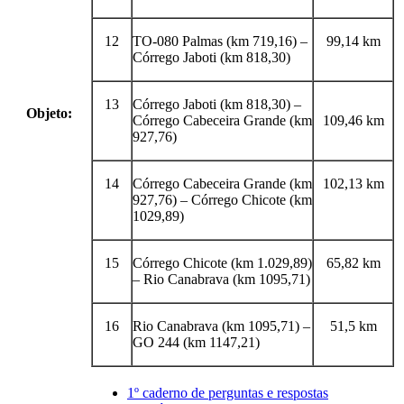
12
TO-080 Palmas (km 719,16) –
99,14 km
Córrego Jaboti (km 818,30)
13
Córrego Jaboti (km 818,30) –
Objeto:
Córrego Cabeceira Grande (km
109,46 km
927,76)
14
Córrego Cabeceira Grande (km
102,13 km
927,76) – Córrego Chicote (km
1029,89)
15
Córrego Chicote (km 1.029,89)
65,82 km
– Rio Canabrava (km 1095,71)
16
Rio Canabrava (km 1095,71) –
51,5 km
GO 244 (km 1147,21)
1º caderno de perguntas e respostas