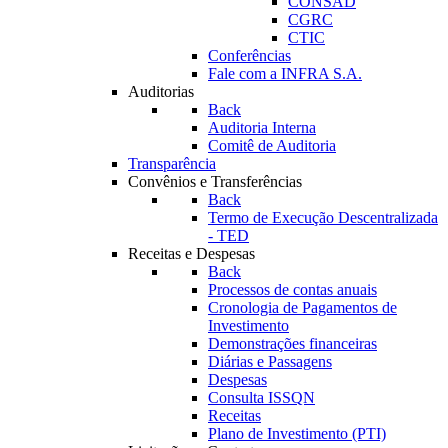
CONSAD
CGRC
CTIC
Conferências
Fale com a INFRA S.A.
Auditorias
Back
Auditoria Interna
Comitê de Auditoria
Transparência
Convênios e Transferências
Back
Termo de Execução Descentralizada
- TED
Receitas e Despesas
Back
Processos de contas anuais
Cronologia de Pagamentos de
Investimento
Demonstrações financeiras
Diárias e Passagens
Despesas
Consulta ISSQN
Receitas
Plano de Investimento (PTI)