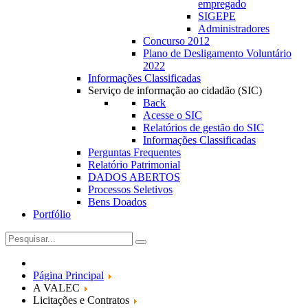
empregado
SIGEPE
Administradores
Concurso 2012
Plano de Desligamento Voluntário
2022
Informações Classificadas
Serviço de informação ao cidadão (SIC)
Back
Acesse o SIC
Relatórios de gestão do SIC
Informações Classificadas
Perguntas Frequentes
Relatório Patrimonial
DADOS ABERTOS
Processos Seletivos
Bens Doados
Portfólio
Página Principal
A VALEC
Licitações e Contratos