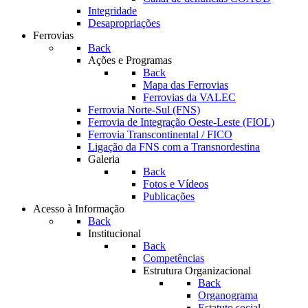
Integridade
Desapropriações
Ferrovias
Back
Ações e Programas
Back
Mapa das Ferrovias
Ferrovias da VALEC
Ferrovia Norte-Sul (FNS)
Ferrovia de Integração Oeste-Leste (FIOL)
Ferrovia Transcontinental / FICO
Ligação da FNS com a Transnordestina
Galeria
Back
Fotos e Vídeos
Publicações
Acesso à Informação
Back
Institucional
Back
Competências
Estrutura Organizacional
Back
Organograma
Estatuto social