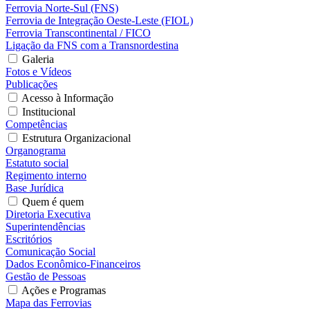
Ferrovia Norte-Sul (FNS)
Ferrovia de Integração Oeste-Leste (FIOL)
Ferrovia Transcontinental / FICO
Ligação da FNS com a Transnordestina
Galeria
Fotos e Vídeos
Publicações
Acesso à Informação
Institucional
Competências
Estrutura Organizacional
Organograma
Estatuto social
Regimento interno
Base Jurídica
Quem é quem
Diretoria Executiva
Superintendências
Escritórios
Comunicação Social
Dados Econômico-Financeiros
Gestão de Pessoas
Ações e Programas
Mapa das Ferrovias