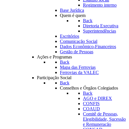
Regimento interno
Base Jurídica
Quem é quem
Back
Diretoria Executiva
Superintendências
Escritórios
Comunicação Social
Dados Econômico-Financeiros
Gestão de Pessoas
Ações e Programas
Back
Mapa das Ferrovias
Ferrovias da VALEC
Participação Social
Back
Conselhos e Órgãos Colegiados
Back
AGO e DIREX
CONFIS
COAUD
Comitê de Pessoas,
Elegibilidade, Sucessão
e Remuneração