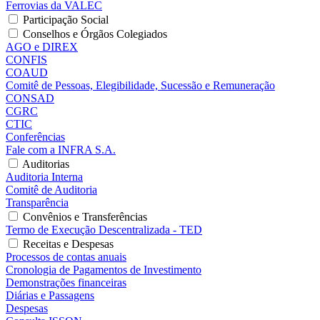
Ferrovias da VALEC
Participação Social
Conselhos e Órgãos Colegiados
AGO e DIREX
CONFIS
COAUD
Comitê de Pessoas, Elegibilidade, Sucessão e Remuneração
CONSAD
CGRC
CTIC
Conferências
Fale com a INFRA S.A.
Auditorias
Auditoria Interna
Comitê de Auditoria
Transparência
Convênios e Transferências
Termo de Execução Descentralizada - TED
Receitas e Despesas
Processos de contas anuais
Cronologia de Pagamentos de Investimento
Demonstrações financeiras
Diárias e Passagens
Despesas