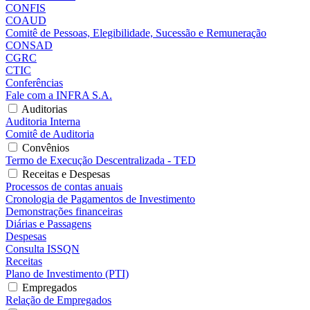
CONFIS
COAUD
Comitê de Pessoas, Elegibilidade, Sucessão e Remuneração
CONSAD
CGRC
CTIC
Conferências
Fale com a INFRA S.A.
Auditorias
Auditoria Interna
Comitê de Auditoria
Convênios
Termo de Execução Descentralizada - TED
Receitas e Despesas
Processos de contas anuais
Cronologia de Pagamentos de Investimento
Demonstrações financeiras
Diárias e Passagens
Despesas
Consulta ISSQN
Receitas
Plano de Investimento (PTI)
Empregados
Relação de Empregados