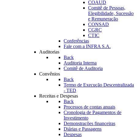
COAUD
Comitê de Pessoas,
Elegibilidade, Sucessão
e Remuneração
CONSAD
CGRC
CTIC
Conferências
Fale com a INFRA S.A.
Auditorias
Back
Auditoria Interna
Comitê de Auditoria
Convênios
Back
Termo de Execução Descentralizada
- TED
Receitas e Despesas
Back
Processos de contas anuais
Cronologia de Pagamentos de
Investimento
Demonstrações financeiras
Diárias e Passagens
Despesas