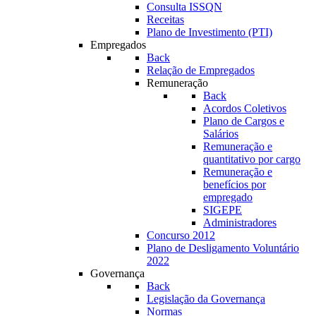
Consulta ISSQN
Receitas
Plano de Investimento (PTI)
Empregados
Back
Relação de Empregados
Remuneração
Back
Acordos Coletivos
Plano de Cargos e
Salários
Remuneração e
quantitativo por cargo
Remuneração e
benefícios por
empregado
SIGEPE
Administradores
Concurso 2012
Plano de Desligamento Voluntário
2022
Governança
Back
Legislação da Governança
Normas