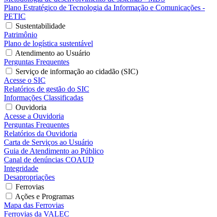
Plano Estratégico de Tecnologia da Informação e Comunicações -
PETIC
Sustentabilidade
Patrimônio
Plano de logística sustentável
Atendimento ao Usuário
Perguntas Frequentes
Serviço de informação ao cidadão (SIC)
Acesse o SIC
Relatórios de gestão do SIC
Informações Classificadas
Ouvidoria
Acesse a Ouvidoria
Perguntas Frequentes
Relatórios da Ouvidoria
Carta de Serviços ao Usuário
Guia de Atendimento ao Público
Canal de denúncias COAUD
Integridade
Desapropriações
Ferrovias
Ações e Programas
Mapa das Ferrovias
Ferrovias da VALEC