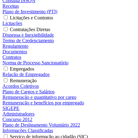
Consulta ISSQN
Receitas
Plano de Investimento (PTI)
Licitações e Contratos
Licitações
Contratações Diretas
Dispensa e Inexigibilidade
Termo de Credenciamento
Regulamento
Documentos
Contratos
Norma de Processo Sancionatório
Empregados
Relação de Empregados
Remuneração
Acordos Coletivos
Plano de Cargos e Salários
Remuneração e quantitativo por cargo
Remuneração e benefícios por empregado
SIGEPE
Administradores
Concurso 2012
Plano de Desligamento Voluntário 2022
Informações Classificadas
Serviço de informação ao cidadão (SIC)