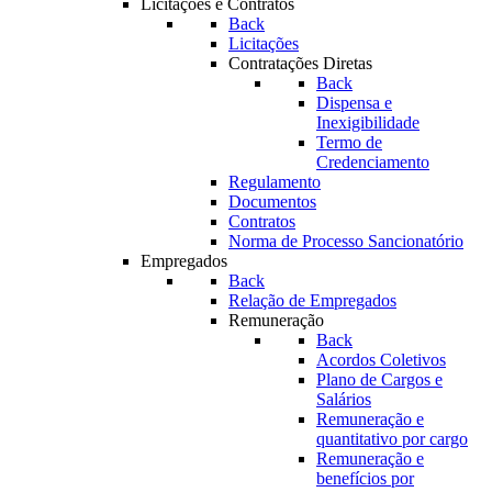
Licitações e Contratos
Back
Licitações
Contratações Diretas
Back
Dispensa e
Inexigibilidade
Termo de
Credenciamento
Regulamento
Documentos
Contratos
Norma de Processo Sancionatório
Empregados
Back
Relação de Empregados
Remuneração
Back
Acordos Coletivos
Plano de Cargos e
Salários
Remuneração e
quantitativo por cargo
Remuneração e
benefícios por