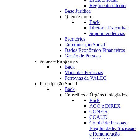
Regimento interno
Base Jurídica
Quem é quem
Back
Diretoria Executiva
Superintendências
Escritórios
Comunicação Social
Dados Econômico-Financeiros
Gestão de Pessoas
Ações e Programas
Back
Mapa das Ferrovias
Ferrovias da VALEC
Participação Social
Back
Conselhos e Órgãos Colegiados
Back
AGO e DIREX
CONFIS
COAUD
Comitê de Pessoas,
Elegibilidade, Sucessão
e Remuneração