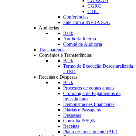
CONSAD
CGRC
CTIC
Conferências
Fale com a INFRA S.A.
Auditorias
Back
Auditoria Interna
Comitê de Auditoria
Transparência
Convênios e Transferências
Back
Termo de Execução Descentralizada
- TED
Receitas e Despesas
Back
Processos de contas anuais
Cronologia de Pagamentos de
Investimento
Demonstrações financeiras
Diárias e Passagens
Despesas
Consulta ISSQN
Receitas
Plano de Investimento (PTI)