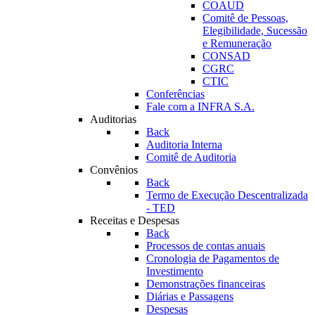
COAUD
Comitê de Pessoas,
Elegibilidade, Sucessão
e Remuneração
CONSAD
CGRC
CTIC
Conferências
Fale com a INFRA S.A.
Auditorias
Back
Auditoria Interna
Comitê de Auditoria
Convênios
Back
Termo de Execução Descentralizada
- TED
Receitas e Despesas
Back
Processos de contas anuais
Cronologia de Pagamentos de
Investimento
Demonstrações financeiras
Diárias e Passagens
Despesas