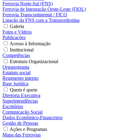
Ferrovia Norte-Sul (FNS)
Ferrovia de Integração Oeste-Leste (FIOL)
Ferrovia Transcontinental / FICO
Ligação da FNS com a Transnordestina
Galeria
Fotos e Vídeos
Publicações
Acesso à Informação
Institucional
Competências
Estrutura Organizacional
Organograma
Estatuto social
Regimento interno
Base Jurídica
Quem é quem
Diretoria Executiva
Superintendências
Escritórios
Comunicação Social
Dados Econômico-Financeiros
Gestão de Pessoas
Ações e Programas
Mapa das Ferrovias