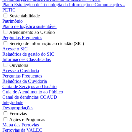
Plano Estratégico de Tecnologia da Informação e Comunicações -
PETIC
Sustentabilidade
Patrimônio
Plano de logística sustentável
Atendimento ao Usuário
Perguntas Frequentes
Serviço de informação ao cidadão (SIC)
Acesse o SIC
Relatórios de gestão do SIC
Informações Classificadas
Ouvidoria
Acesse a Ouvidoria
Perguntas Frequentes
Relatórios da Ouvidoria
Carta de Serviços ao Usuário
Guia de Atendimento ao Público
Canal de denúncias COAUD
Integridade
Desapropriações
Ferrovias
Ações e Programas
Mapa das Ferrovias
Ferrovias da VALEC