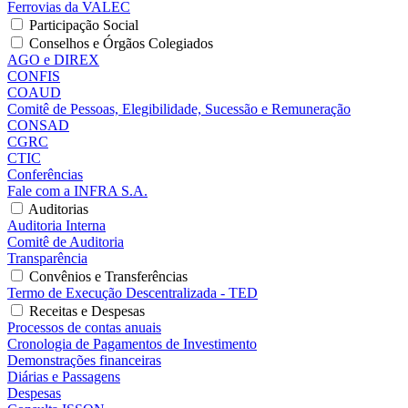
Ferrovias da VALEC
Participação Social
Conselhos e Órgãos Colegiados
AGO e DIREX
CONFIS
COAUD
Comitê de Pessoas, Elegibilidade, Sucessão e Remuneração
CONSAD
CGRC
CTIC
Conferências
Fale com a INFRA S.A.
Auditorias
Auditoria Interna
Comitê de Auditoria
Transparência
Convênios e Transferências
Termo de Execução Descentralizada - TED
Receitas e Despesas
Processos de contas anuais
Cronologia de Pagamentos de Investimento
Demonstrações financeiras
Diárias e Passagens
Despesas