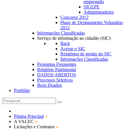
empregado
SIGEPE
Administradores
Concurso 2012
Plano de Desligamento Voluntário
2022
Informações Classificadas
Serviço de informação ao cidadão (SIC)
Back
Acesse o SIC
Relatórios de gestão do SIC
Informações Classificadas
Perguntas Frequentes
Relatório Patrimonial
DADOS ABERTOS
Processos Seletivos
Bens Doados
Portfólio
Página Principal
A VALEC
Licitações e Contratos