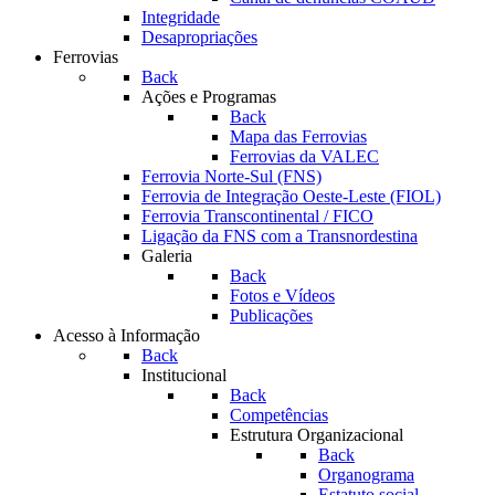
Integridade
Desapropriações
Ferrovias
Back
Ações e Programas
Back
Mapa das Ferrovias
Ferrovias da VALEC
Ferrovia Norte-Sul (FNS)
Ferrovia de Integração Oeste-Leste (FIOL)
Ferrovia Transcontinental / FICO
Ligação da FNS com a Transnordestina
Galeria
Back
Fotos e Vídeos
Publicações
Acesso à Informação
Back
Institucional
Back
Competências
Estrutura Organizacional
Back
Organograma
Estatuto social