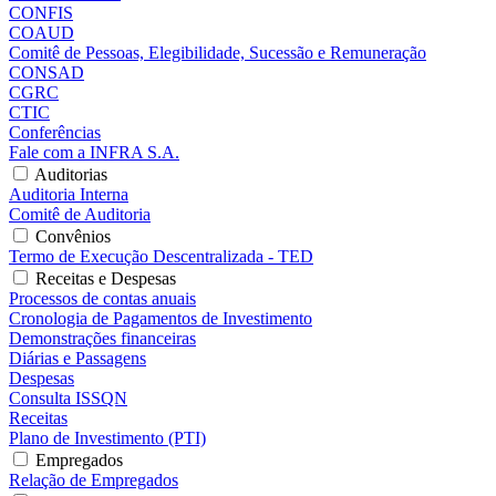
CONFIS
COAUD
Comitê de Pessoas, Elegibilidade, Sucessão e Remuneração
CONSAD
CGRC
CTIC
Conferências
Fale com a INFRA S.A.
Auditorias
Auditoria Interna
Comitê de Auditoria
Convênios
Termo de Execução Descentralizada - TED
Receitas e Despesas
Processos de contas anuais
Cronologia de Pagamentos de Investimento
Demonstrações financeiras
Diárias e Passagens
Despesas
Consulta ISSQN
Receitas
Plano de Investimento (PTI)
Empregados
Relação de Empregados