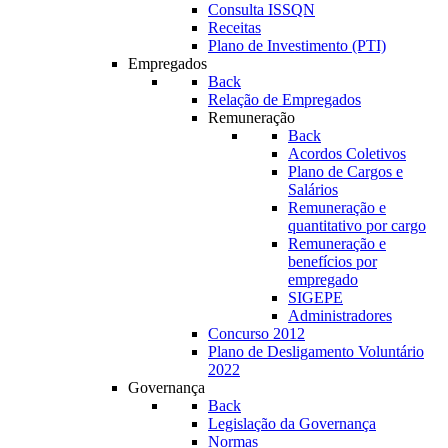
Consulta ISSQN
Receitas
Plano de Investimento (PTI)
Empregados
Back
Relação de Empregados
Remuneração
Back
Acordos Coletivos
Plano de Cargos e
Salários
Remuneração e
quantitativo por cargo
Remuneração e
benefícios por
empregado
SIGEPE
Administradores
Concurso 2012
Plano de Desligamento Voluntário
2022
Governança
Back
Legislação da Governança
Normas