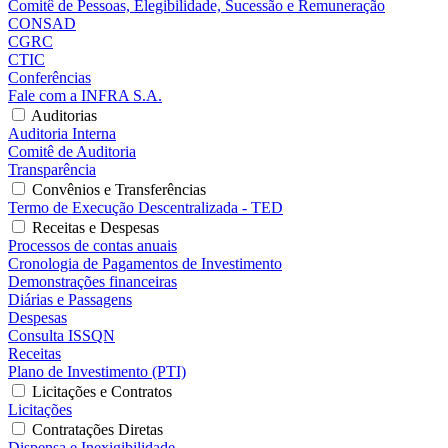
Comitê de Pessoas, Elegibilidade, Sucessão e Remuneração
CONSAD
CGRC
CTIC
Conferências
Fale com a INFRA S.A.
Auditorias
Auditoria Interna
Comitê de Auditoria
Transparência
Convênios e Transferências
Termo de Execução Descentralizada - TED
Receitas e Despesas
Processos de contas anuais
Cronologia de Pagamentos de Investimento
Demonstrações financeiras
Diárias e Passagens
Despesas
Consulta ISSQN
Receitas
Plano de Investimento (PTI)
Licitações e Contratos
Licitações
Contratações Diretas
Dispensa e Inexigibilidade