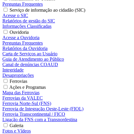
Perguntas Frequentes
Serviço de informação ao cidadão (SIC)
Acesse o SIC
Relatórios de gestão do SIC
Informações Classificadas
Ouvidoria
Acesse a Ouvidoria
Perguntas Frequentes
Relatórios da Ouvidoria
Carta de Serviços ao Usuário
Guia de Atendimento ao Público
Canal de denúncias COAUD
Integridade
Desapropriações
Ferrovias
Ações e Programas
Mapa das Ferrovias
Ferrovias da VALEC
Ferrovia Norte-Sul (FNS)
Ferrovia de Integração Oeste-Leste (FIOL)
Ferrovia Transcontinental / FICO
Ligação da FNS com a Transnordestina
Galeria
Fotos e Vídeos