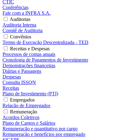
CTIC
Conferências
Fale com a INFRA S.A.
Auditorias
Auditoria Interna
Comitê de Auditoria
Convênios
Termo de Execução Descentralizada - TED
Receitas e Despesas
Processos de contas anuais
Cronologia de Pagamentos de Investimento
Demonstrações financeiras
Diárias e Passagens
Despesas
Consulta ISSQN
Receitas
Plano de Investimento (PTI)
Empregados
Relação de Empregados
Remuneração
Acordos Coletivos
Plano de Cargos e Salários
Remuneração e quantitativo por cargo
Remuneração e benefícios por empregado
SIGEPE