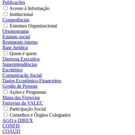
Publicações
Acesso à Informação
Institucional
Competências
Estrutura Organizacional
Organograma
Estatuto social
Regimento interno
Base Jurídica
Quem é quem
Diretoria Executiva
Superintendências
Escritórios
Comunicação Social
Dados Econômico-Financeiros
Gestão de Pessoas
Ações e Programas
Mapa das Ferrovias
Ferrovias da VALEC
Participação Social
Conselhos e Órgãos Colegiados
AGO e DIREX
CONFIS
COAUD