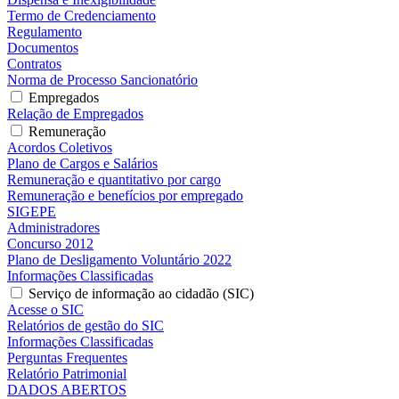
Termo de Credenciamento
Regulamento
Documentos
Contratos
Norma de Processo Sancionatório
Empregados
Relação de Empregados
Remuneração
Acordos Coletivos
Plano de Cargos e Salários
Remuneração e quantitativo por cargo
Remuneração e benefícios por empregado
SIGEPE
Administradores
Concurso 2012
Plano de Desligamento Voluntário 2022
Informações Classificadas
Serviço de informação ao cidadão (SIC)
Acesse o SIC
Relatórios de gestão do SIC
Informações Classificadas
Perguntas Frequentes
Relatório Patrimonial
DADOS ABERTOS