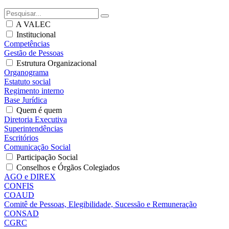
A VALEC
Institucional
Competências
Gestão de Pessoas
Estrutura Organizacional
Organograma
Estatuto social
Regimento interno
Base Jurídica
Quem é quem
Diretoria Executiva
Superintendências
Escritórios
Comunicação Social
Participação Social
Conselhos e Órgãos Colegiados
AGO e DIREX
CONFIS
COAUD
Comitê de Pessoas, Elegibilidade, Sucessão e Remuneração
CONSAD
CGRC