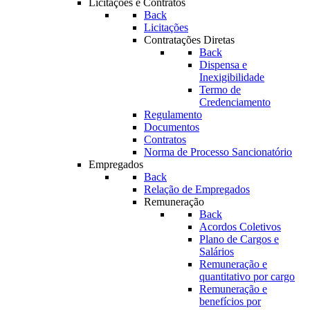
Licitações e Contratos
Back
Licitações
Contratações Diretas
Back
Dispensa e
Inexigibilidade
Termo de
Credenciamento
Regulamento
Documentos
Contratos
Norma de Processo Sancionatório
Empregados
Back
Relação de Empregados
Remuneração
Back
Acordos Coletivos
Plano de Cargos e
Salários
Remuneração e
quantitativo por cargo
Remuneração e
benefícios por