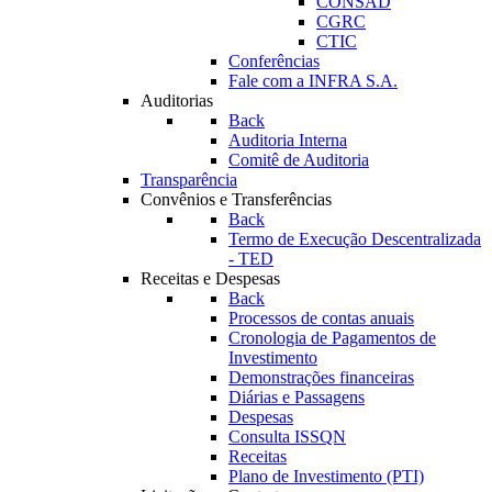
CONSAD
CGRC
CTIC
Conferências
Fale com a INFRA S.A.
Auditorias
Back
Auditoria Interna
Comitê de Auditoria
Transparência
Convênios e Transferências
Back
Termo de Execução Descentralizada
- TED
Receitas e Despesas
Back
Processos de contas anuais
Cronologia de Pagamentos de
Investimento
Demonstrações financeiras
Diárias e Passagens
Despesas
Consulta ISSQN
Receitas
Plano de Investimento (PTI)