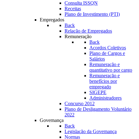
Consulta ISSQN
Receitas
Plano de Investimento (PTI)
Empregados
Back
Relação de Empregados
Remuneração
Back
Acordos Coletivos
Plano de Cargos e
Salários
Remuneração e
quantitativo por cargo
Remuneração e
benefícios por
empregado
SIGEPE
Administradores
Concurso 2012
Plano de Desligamento Voluntário
2022
Governança
Back
Legislação da Governança
Normas