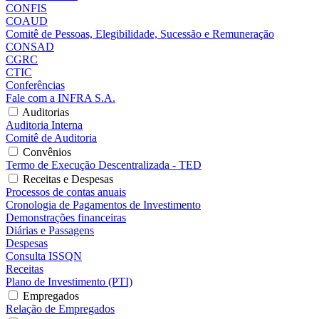
CONFIS
COAUD
Comitê de Pessoas, Elegibilidade, Sucessão e Remuneração
CONSAD
CGRC
CTIC
Conferências
Fale com a INFRA S.A.
Auditorias
Auditoria Interna
Comitê de Auditoria
Convênios
Termo de Execução Descentralizada - TED
Receitas e Despesas
Processos de contas anuais
Cronologia de Pagamentos de Investimento
Demonstrações financeiras
Diárias e Passagens
Despesas
Consulta ISSQN
Receitas
Plano de Investimento (PTI)
Empregados
Relação de Empregados