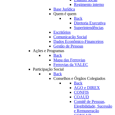
Regimento interno
Base Jurídica
Quem é quem
Back
Diretoria Executiva
Superintendências
Escritórios
Comunicação Social
Dados Econômico-Financeiros
Gestão de Pessoas
Ações e Programas
Back
Mapa das Ferrovias
Ferrovias da VALEC
Participação Social
Back
Conselhos e Órgãos Colegiados
Back
AGO e DIREX
CONFIS
COAUD
Comitê de Pessoas,
Elegibilidade, Sucessão
e Remuneração