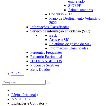
empregado
SIGEPE
Administradores
Concurso 2012
Plano de Desligamento Voluntário
2022
Informações Classificadas
Serviço de informação ao cidadão (SIC)
Back
Acesse o SIC
Relatórios de gestão do SIC
Informações Classificadas
Perguntas Frequentes
Relatório Patrimonial
DADOS ABERTOS
Processos Seletivos
Bens Doados
Portfólio
Página Principal
A VALEC
Licitações e Contratos