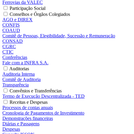
Ferrovias da VALEC
Participação Social
Conselhos e Órgãos Colegiados
AGO e DIREX
CONFIS
COAUD
Comitê de Pessoas, Elegibilidade, Sucessão e Remuneração
CONSAD
CGRC
CTIC
Conferências
Fale com a INFRA S.A.
Auditorias
Auditoria Interna
Comitê de Auditoria
Transparência
Convênios e Transferências
Termo de Execução Descentralizada - TED
Receitas e Despesas
Processos de contas anuais
Cronologia de Pagamentos de Investimento
Demonstrações financeiras
Diárias e Passagens
Despesas