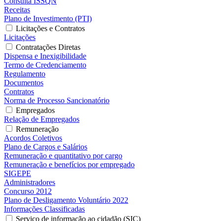
Consulta ISSQN
Receitas
Plano de Investimento (PTI)
Licitações e Contratos
Licitações
Contratações Diretas
Dispensa e Inexigibilidade
Termo de Credenciamento
Regulamento
Documentos
Contratos
Norma de Processo Sancionatório
Empregados
Relação de Empregados
Remuneração
Acordos Coletivos
Plano de Cargos e Salários
Remuneração e quantitativo por cargo
Remuneração e benefícios por empregado
SIGEPE
Administradores
Concurso 2012
Plano de Desligamento Voluntário 2022
Informações Classificadas
Serviço de informação ao cidadão (SIC)