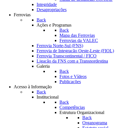
Integridade
Desapropriações
Ferrovias
Back
Ações e Programas
Back
Mapa das Ferrovias
Ferrovias da VALEC
Ferrovia Norte-Sul (FNS)
Ferrovia de Integração Oeste-Leste (FIOL)
Ferrovia Transcontinental / FICO
Ligação da FNS com a Transnordestina
Galeria
Back
Fotos e Vídeos
Publicações
Acesso à Informação
Back
Institucional
Back
Competências
Estrutura Organizacional
Back
Organograma
Estatuto social