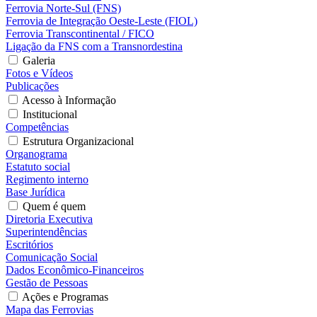
Ferrovia Norte-Sul (FNS)
Ferrovia de Integração Oeste-Leste (FIOL)
Ferrovia Transcontinental / FICO
Ligação da FNS com a Transnordestina
Galeria
Fotos e Vídeos
Publicações
Acesso à Informação
Institucional
Competências
Estrutura Organizacional
Organograma
Estatuto social
Regimento interno
Base Jurídica
Quem é quem
Diretoria Executiva
Superintendências
Escritórios
Comunicação Social
Dados Econômico-Financeiros
Gestão de Pessoas
Ações e Programas
Mapa das Ferrovias