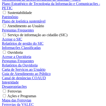
Plano Estratégico de Tecnologia da Informação e Comunicações -
PETIC
Sustentabilidade
Patrimônio
Plano de logística sustentável
Atendimento ao Usuário
Perguntas Frequentes
Serviço de informação ao cidadão (SIC)
Acesse o SIC
Relatórios de gestão do SIC
Informações Classificadas
Ouvidoria
Acesse a Ouvidoria
Perguntas Frequentes
Relatórios da Ouvidoria
Carta de Serviços ao Usuário
Guia de Atendimento ao Público
Canal de denúncias COAUD
Integridade
Desapropriações
Ferrovias
Ações e Programas
Mapa das Ferrovias
Ferrovias da VALEC