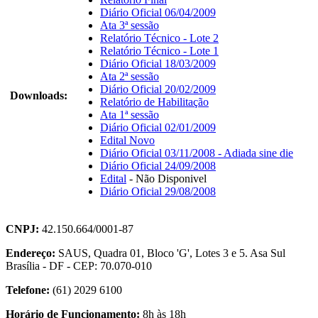
Diário Oficial 06/04/2009
Ata 3ª sessão
Relatório Técnico - Lote 2
Relatório Técnico - Lote 1
Diário Oficial 18/03/2009
Ata 2ª sessão
Diário Oficial 20/02/2009
Downloads:
Relatório de Habilitação
Ata 1ª sessão
Diário Oficial 02/01/2009
Edital Novo
Diário Oficial 03/11/2008 - Adiada sine die
Diário Oficial 24/09/2008
Edital
- Não Disponivel
Diário Oficial 29/08/2008
CNPJ:
42.150.664/0001-87
Endereço:
SAUS, Quadra 01, Bloco 'G', Lotes 3 e 5. Asa Sul
Brasília - DF - CEP: 70.070-010
Telefone:
(61) 2029 6100
Horário de Funcionamento:
8h às 18h