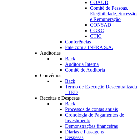
COAUD
Comitê de Pessoas,
Elegibilidade, Sucessão
e Remuneração
CONSAD
CGRC
CTIC
Conferências
Fale com a INFRA S.A.
Auditorias
Back
Auditoria Interna
Comitê de Auditoria
Convênios
Back
Termo de Execução Descentralizada
- TED
Receitas e Despesas
Back
Processos de contas anuais
Cronologia de Pagamentos de
Investimento
Demonstrações financeiras
Diárias e Passagens
Despesas