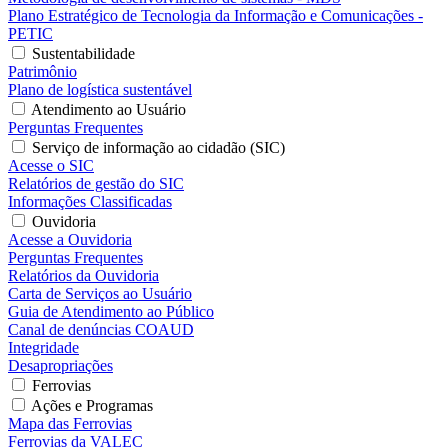
Plano Estratégico de Tecnologia da Informação e Comunicações -
PETIC
Sustentabilidade
Patrimônio
Plano de logística sustentável
Atendimento ao Usuário
Perguntas Frequentes
Serviço de informação ao cidadão (SIC)
Acesse o SIC
Relatórios de gestão do SIC
Informações Classificadas
Ouvidoria
Acesse a Ouvidoria
Perguntas Frequentes
Relatórios da Ouvidoria
Carta de Serviços ao Usuário
Guia de Atendimento ao Público
Canal de denúncias COAUD
Integridade
Desapropriações
Ferrovias
Ações e Programas
Mapa das Ferrovias
Ferrovias da VALEC