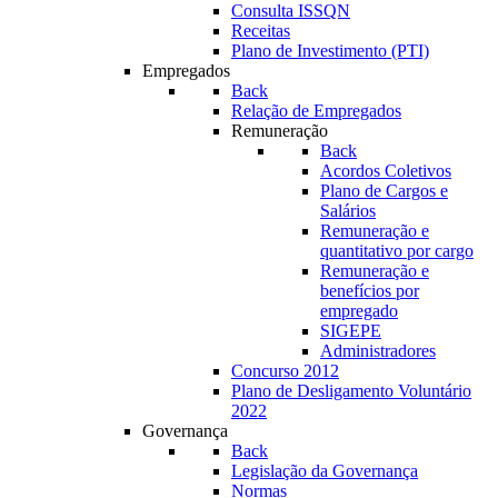
Consulta ISSQN
Receitas
Plano de Investimento (PTI)
Empregados
Back
Relação de Empregados
Remuneração
Back
Acordos Coletivos
Plano de Cargos e
Salários
Remuneração e
quantitativo por cargo
Remuneração e
benefícios por
empregado
SIGEPE
Administradores
Concurso 2012
Plano de Desligamento Voluntário
2022
Governança
Back
Legislação da Governança
Normas