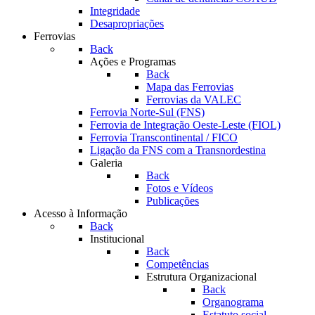
Integridade
Desapropriações
Ferrovias
Back
Ações e Programas
Back
Mapa das Ferrovias
Ferrovias da VALEC
Ferrovia Norte-Sul (FNS)
Ferrovia de Integração Oeste-Leste (FIOL)
Ferrovia Transcontinental / FICO
Ligação da FNS com a Transnordestina
Galeria
Back
Fotos e Vídeos
Publicações
Acesso à Informação
Back
Institucional
Back
Competências
Estrutura Organizacional
Back
Organograma
Estatuto social