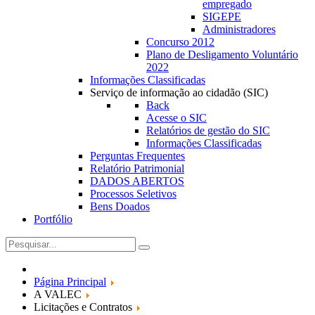
empregado
SIGEPE
Administradores
Concurso 2012
Plano de Desligamento Voluntário
2022
Informações Classificadas
Serviço de informação ao cidadão (SIC)
Back
Acesse o SIC
Relatórios de gestão do SIC
Informações Classificadas
Perguntas Frequentes
Relatório Patrimonial
DADOS ABERTOS
Processos Seletivos
Bens Doados
Portfólio
Página Principal
A VALEC
Licitações e Contratos