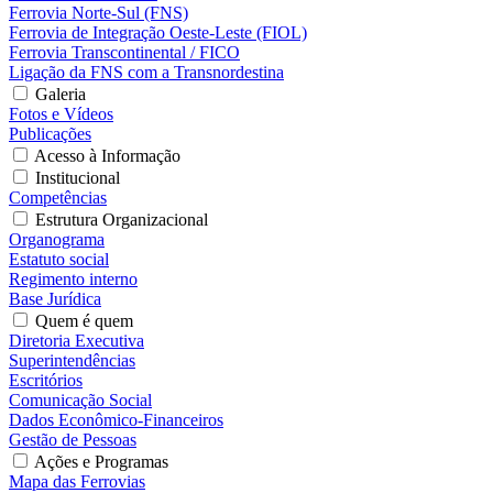
Ferrovia Norte-Sul (FNS)
Ferrovia de Integração Oeste-Leste (FIOL)
Ferrovia Transcontinental / FICO
Ligação da FNS com a Transnordestina
Galeria
Fotos e Vídeos
Publicações
Acesso à Informação
Institucional
Competências
Estrutura Organizacional
Organograma
Estatuto social
Regimento interno
Base Jurídica
Quem é quem
Diretoria Executiva
Superintendências
Escritórios
Comunicação Social
Dados Econômico-Financeiros
Gestão de Pessoas
Ações e Programas
Mapa das Ferrovias