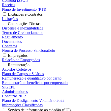
Consulta ISSQN
Receitas
Plano de Investimento (PTI)
Licitações e Contratos
Licitações
Contratações Diretas
Dispensa e Inexigibilidade
Termo de Credenciamento
Regulamento
Documentos
Contratos
Norma de Processo Sancionatório
Empregados
Relação de Empregados
Remuneração
Acordos Coletivos
Plano de Cargos e Salários
Remuneração e quantitativo por cargo
Remuneração e benefícios por empregado
SIGEPE
Administradores
Concurso 2012
Plano de Desligamento Voluntário 2022
Informações Classificadas
Serviço de informação ao cidadão (SIC)