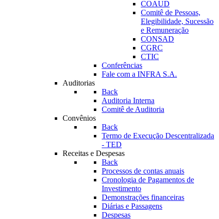
COAUD
Comitê de Pessoas,
Elegibilidade, Sucessão
e Remuneração
CONSAD
CGRC
CTIC
Conferências
Fale com a INFRA S.A.
Auditorias
Back
Auditoria Interna
Comitê de Auditoria
Convênios
Back
Termo de Execução Descentralizada
- TED
Receitas e Despesas
Back
Processos de contas anuais
Cronologia de Pagamentos de
Investimento
Demonstrações financeiras
Diárias e Passagens
Despesas