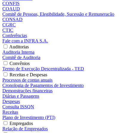
CONFIS
COAUD
Comitê de Pessoas, Elegibilidade, Sucessão e Remuneração
CONSAD
CGRC
CTIC
Conferências
Fale com a INFRA S.A.
Auditorias
Auditoria Interna
Comitê de Auditoria
Convênios
Termo de Execução Descentralizada - TED
Receitas e Despesas
Processos de contas anuais
Cronologia de Pagamentos de Investimento
Demonstrações financeiras
Diárias e Passagens
Despesas
Consulta ISSQN
Receitas
Plano de Investimento (PTI)
Empregados
Relação de Empregados