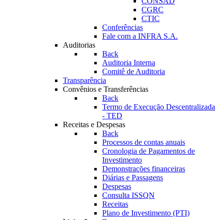
CONSAD
CGRC
CTIC
Conferências
Fale com a INFRA S.A.
Auditorias
Back
Auditoria Interna
Comitê de Auditoria
Transparência
Convênios e Transferências
Back
Termo de Execução Descentralizada
- TED
Receitas e Despesas
Back
Processos de contas anuais
Cronologia de Pagamentos de
Investimento
Demonstrações financeiras
Diárias e Passagens
Despesas
Consulta ISSQN
Receitas
Plano de Investimento (PTI)