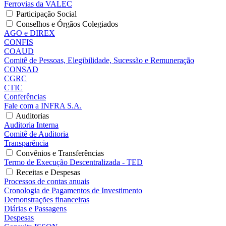
Ferrovias da VALEC
Participação Social
Conselhos e Órgãos Colegiados
AGO e DIREX
CONFIS
COAUD
Comitê de Pessoas, Elegibilidade, Sucessão e Remuneração
CONSAD
CGRC
CTIC
Conferências
Fale com a INFRA S.A.
Auditorias
Auditoria Interna
Comitê de Auditoria
Transparência
Convênios e Transferências
Termo de Execução Descentralizada - TED
Receitas e Despesas
Processos de contas anuais
Cronologia de Pagamentos de Investimento
Demonstrações financeiras
Diárias e Passagens
Despesas