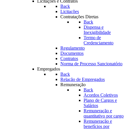
Licitações e Contratos
Back
Licitações
Contratações Diretas
Back
Dispensa e
Inexigibilidade
Termo de
Credenciamento
Regulamento
Documentos
Contratos
Norma de Processo Sancionatório
Empregados
Back
Relação de Empregados
Remuneração
Back
Acordos Coletivos
Plano de Cargos e
Salários
Remuneração e
quantitativo por cargo
Remuneração e
benefícios por