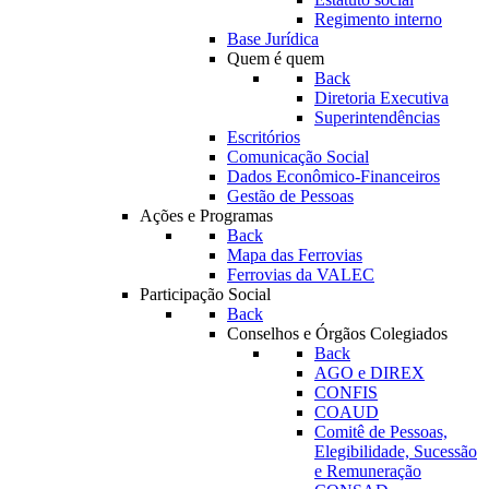
Regimento interno
Base Jurídica
Quem é quem
Back
Diretoria Executiva
Superintendências
Escritórios
Comunicação Social
Dados Econômico-Financeiros
Gestão de Pessoas
Ações e Programas
Back
Mapa das Ferrovias
Ferrovias da VALEC
Participação Social
Back
Conselhos e Órgãos Colegiados
Back
AGO e DIREX
CONFIS
COAUD
Comitê de Pessoas,
Elegibilidade, Sucessão
e Remuneração