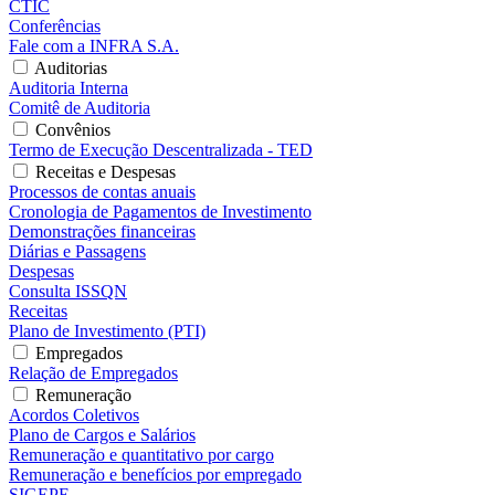
CTIC
Conferências
Fale com a INFRA S.A.
Auditorias
Auditoria Interna
Comitê de Auditoria
Convênios
Termo de Execução Descentralizada - TED
Receitas e Despesas
Processos de contas anuais
Cronologia de Pagamentos de Investimento
Demonstrações financeiras
Diárias e Passagens
Despesas
Consulta ISSQN
Receitas
Plano de Investimento (PTI)
Empregados
Relação de Empregados
Remuneração
Acordos Coletivos
Plano de Cargos e Salários
Remuneração e quantitativo por cargo
Remuneração e benefícios por empregado
SIGEPE