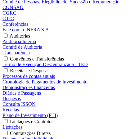
Comitê de Pessoas, Elegibilidade, Sucessão e Remuneração
CONSAD
CGRC
CTIC
Conferências
Fale com a INFRA S.A.
Auditorias
Auditoria Interna
Comitê de Auditoria
Transparência
Convênios e Transferências
Termo de Execução Descentralizada - TED
Receitas e Despesas
Processos de contas anuais
Cronologia de Pagamentos de Investimento
Demonstrações financeiras
Diárias e Passagens
Despesas
Consulta ISSQN
Receitas
Plano de Investimento (PTI)
Licitações e Contratos
Licitações
Contratações Diretas
Dispensa e Inexigibilidade