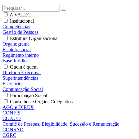
A VALEC
Institucional
Competências
Gestão de Pessoas
Estrutura Organizacional
Organograma
Estatuto social
Regimento interno
Base Jurídica
Quem é quem
Diretoria Executiva
Superintendências
Escritórios
Comunicação Social
Participação Social
Conselhos e Órgãos Colegiados
AGO e DIREX
CONFIS
COAUD
Comitê de Pessoas, Elegibilidade, Sucessão e Remuneração
CONSAD
CGRC