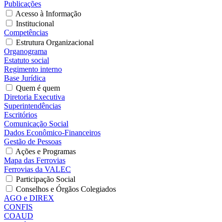
Publicações
Acesso à Informação
Institucional
Competências
Estrutura Organizacional
Organograma
Estatuto social
Regimento interno
Base Jurídica
Quem é quem
Diretoria Executiva
Superintendências
Escritórios
Comunicação Social
Dados Econômico-Financeiros
Gestão de Pessoas
Ações e Programas
Mapa das Ferrovias
Ferrovias da VALEC
Participação Social
Conselhos e Órgãos Colegiados
AGO e DIREX
CONFIS
COAUD