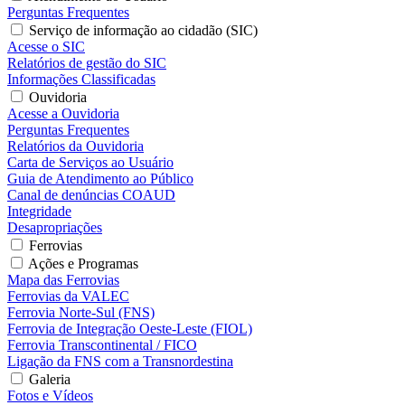
Perguntas Frequentes
Serviço de informação ao cidadão (SIC)
Acesse o SIC
Relatórios de gestão do SIC
Informações Classificadas
Ouvidoria
Acesse a Ouvidoria
Perguntas Frequentes
Relatórios da Ouvidoria
Carta de Serviços ao Usuário
Guia de Atendimento ao Público
Canal de denúncias COAUD
Integridade
Desapropriações
Ferrovias
Ações e Programas
Mapa das Ferrovias
Ferrovias da VALEC
Ferrovia Norte-Sul (FNS)
Ferrovia de Integração Oeste-Leste (FIOL)
Ferrovia Transcontinental / FICO
Ligação da FNS com a Transnordestina
Galeria
Fotos e Vídeos