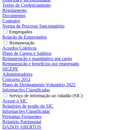
Termo de Credenciamento
Regulamento
Documentos
Contratos
Norma de Processo Sancionatório
Empregados
Relação de Empregados
Remuneração
Acordos Coletivos
Plano de Cargos e Salários
Remuneração e quantitativo por cargo
Remuneração e benefícios por empregado
SIGEPE
Administradores
Concurso 2012
Plano de Desligamento Voluntário 2022
Informações Classificadas
Serviço de informação ao cidadão (SIC)
Acesse o SIC
Relatórios de gestão do SIC
Informações Classificadas
Perguntas Frequentes
Relatório Patrimonial
DADOS ABERTOS