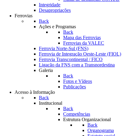
Integridade
Desapropriações
Ferrovias
Back
Ações e Programas
Back
Mapa das Ferrovias
Ferrovias da VALEC
Ferrovia Norte-Sul (FNS)
Ferrovia de Integração Oeste-Leste (FIOL)
Ferrovia Transcontinental / FICO
Ligação da FNS com a Transnordestina
Galeria
Back
Fotos e Vídeos
Publicações
Acesso à Informação
Back
Institucional
Back
Competências
Estrutura Organizacional
Back
Organograma
Estatuto social