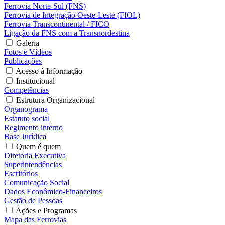
Ferrovia Norte-Sul (FNS)
Ferrovia de Integração Oeste-Leste (FIOL)
Ferrovia Transcontinental / FICO
Ligação da FNS com a Transnordestina
Galeria
Fotos e Vídeos
Publicações
Acesso à Informação
Institucional
Competências
Estrutura Organizacional
Organograma
Estatuto social
Regimento interno
Base Jurídica
Quem é quem
Diretoria Executiva
Superintendências
Escritórios
Comunicação Social
Dados Econômico-Financeiros
Gestão de Pessoas
Ações e Programas
Mapa das Ferrovias