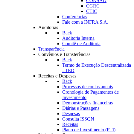
CONSAD
CGRC
CTIC
Conferências
Fale com a INFRA S.A.
Auditorias
Back
Auditoria Interna
Comitê de Auditoria
Transparência
Convênios e Transferências
Back
Termo de Execução Descentralizada
- TED
Receitas e Despesas
Back
Processos de contas anuais
Cronologia de Pagamentos de
Investimento
Demonstrações financeiras
Diárias e Passagens
Despesas
Consulta ISSQN
Receitas
Plano de Investimento (PTI)