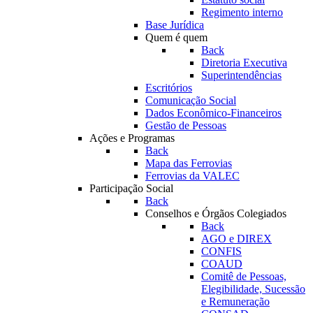
Regimento interno
Base Jurídica
Quem é quem
Back
Diretoria Executiva
Superintendências
Escritórios
Comunicação Social
Dados Econômico-Financeiros
Gestão de Pessoas
Ações e Programas
Back
Mapa das Ferrovias
Ferrovias da VALEC
Participação Social
Back
Conselhos e Órgãos Colegiados
Back
AGO e DIREX
CONFIS
COAUD
Comitê de Pessoas,
Elegibilidade, Sucessão
e Remuneração