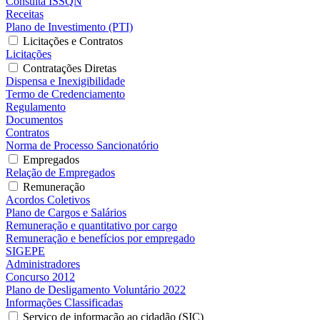
Consulta ISSQN
Receitas
Plano de Investimento (PTI)
Licitações e Contratos
Licitações
Contratações Diretas
Dispensa e Inexigibilidade
Termo de Credenciamento
Regulamento
Documentos
Contratos
Norma de Processo Sancionatório
Empregados
Relação de Empregados
Remuneração
Acordos Coletivos
Plano de Cargos e Salários
Remuneração e quantitativo por cargo
Remuneração e benefícios por empregado
SIGEPE
Administradores
Concurso 2012
Plano de Desligamento Voluntário 2022
Informações Classificadas
Serviço de informação ao cidadão (SIC)