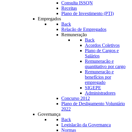
Consulta ISSQN
Receitas
Plano de Investimento (PTI)
Empregados
Back
Relação de Empregados
Remuneração
Back
Acordos Coletivos
Plano de Cargos e
Salários
Remuneração e
quantitativo por cargo
Remuneração e
benefícios por
empregado
SIGEPE
Administradores
Concurso 2012
Plano de Desligamento Voluntário
2022
Governança
Back
Legislação da Governança
Normas