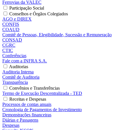
Ferrovias da VALEC
Participação Social
Conselhos e Órgãos Colegiados
AGO e DIREX
CONFIS
COAUD
Comitê de Pessoas, Elegibilidade, Sucessão e Remuneração
CONSAD
CGRC
CTIC
Conferências
Fale com a INFRA S.A.
Auditorias
Auditoria Interna
Comitê de Auditoria
Transparência
Convênios e Transferências
Termo de Execução Descentralizada - TED
Receitas e Despesas
Processos de contas anuais
Cronologia de Pagamentos de Investimento
Demonstrações financeiras
Diárias e Passagens
Despesas