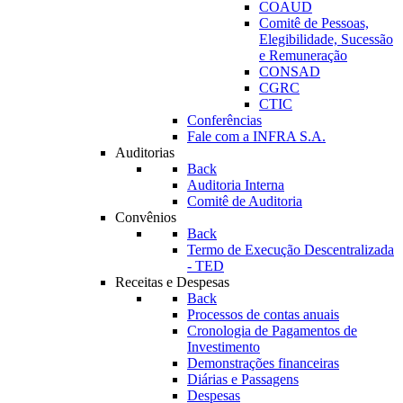
COAUD
Comitê de Pessoas,
Elegibilidade, Sucessão
e Remuneração
CONSAD
CGRC
CTIC
Conferências
Fale com a INFRA S.A.
Auditorias
Back
Auditoria Interna
Comitê de Auditoria
Convênios
Back
Termo de Execução Descentralizada
- TED
Receitas e Despesas
Back
Processos de contas anuais
Cronologia de Pagamentos de
Investimento
Demonstrações financeiras
Diárias e Passagens
Despesas