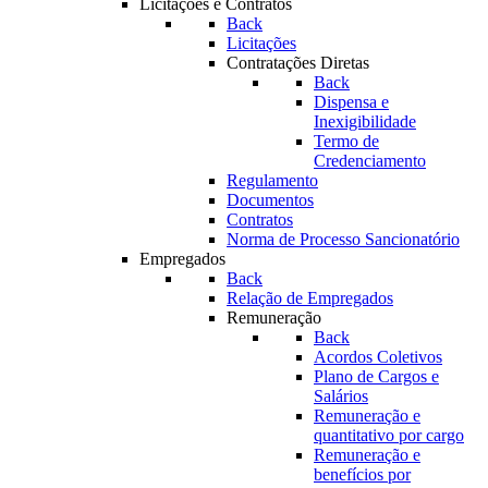
Licitações e Contratos
Back
Licitações
Contratações Diretas
Back
Dispensa e
Inexigibilidade
Termo de
Credenciamento
Regulamento
Documentos
Contratos
Norma de Processo Sancionatório
Empregados
Back
Relação de Empregados
Remuneração
Back
Acordos Coletivos
Plano de Cargos e
Salários
Remuneração e
quantitativo por cargo
Remuneração e
benefícios por