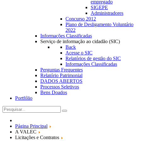
empregado
SIGEPE
Administradores
Concurso 2012
Plano de Desligamento Voluntário
2022
Informações Classificadas
Serviço de informação ao cidadão (SIC)
Back
Acesse o SIC
Relatórios de gestão do SIC
Informações Classificadas
Perguntas Frequentes
Relatório Patrimonial
DADOS ABERTOS
Processos Seletivos
Bens Doados
Portfólio
Página Principal
A VALEC
Licitações e Contratos