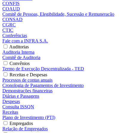
CONFIS
COAUD
Comitê de Pessoas, Elegibilidade, Sucessão e Remuneração
CONSAD
CGRC
CTIC
Conferências
Fale com a INFRA S.A.
Auditorias
Auditoria Interna
Comitê de Auditoria
Convênios
Termo de Execução Descentralizada - TED
Receitas e Despesas
Processos de contas anuais
Cronologia de Pagamentos de Investimento
Demonstrações financeiras
Diárias e Passagens
Despesas
Consulta ISSQN
Receitas
Plano de Investimento (PTI)
Empregados
Relação de Empregados