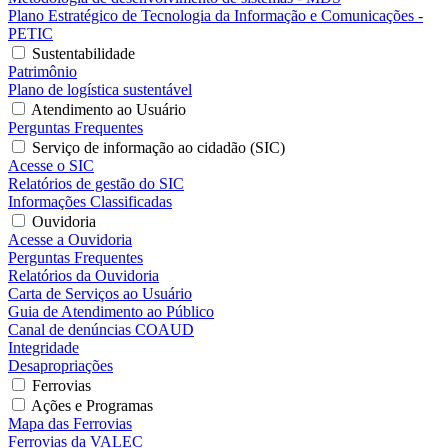
Plano Estratégico de Tecnologia da Informação e Comunicações -
PETIC
Sustentabilidade
Patrimônio
Plano de logística sustentável
Atendimento ao Usuário
Perguntas Frequentes
Serviço de informação ao cidadão (SIC)
Acesse o SIC
Relatórios de gestão do SIC
Informações Classificadas
Ouvidoria
Acesse a Ouvidoria
Perguntas Frequentes
Relatórios da Ouvidoria
Carta de Serviços ao Usuário
Guia de Atendimento ao Público
Canal de denúncias COAUD
Integridade
Desapropriações
Ferrovias
Ações e Programas
Mapa das Ferrovias
Ferrovias da VALEC