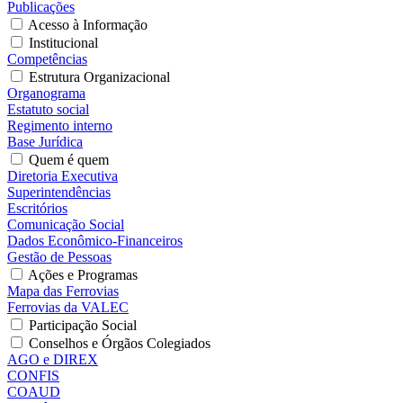
Publicações
Acesso à Informação
Institucional
Competências
Estrutura Organizacional
Organograma
Estatuto social
Regimento interno
Base Jurídica
Quem é quem
Diretoria Executiva
Superintendências
Escritórios
Comunicação Social
Dados Econômico-Financeiros
Gestão de Pessoas
Ações e Programas
Mapa das Ferrovias
Ferrovias da VALEC
Participação Social
Conselhos e Órgãos Colegiados
AGO e DIREX
CONFIS
COAUD