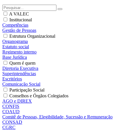
A VALEC
Institucional
Competências
Gestão de Pessoas
Estrutura Organizacional
Organograma
Estatuto social
Regimento interno
Base Jurídica
Quem é quem
Diretoria Executiva
Superintendências
Escritórios
Comunicação Social
Participação Social
Conselhos e Órgãos Colegiados
AGO e DIREX
CONFIS
COAUD
Comitê de Pessoas, Elegibilidade, Sucessão e Remuneração
CONSAD
CGRC