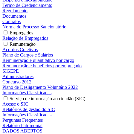
Termo de Credenciamento
Regulamento
Documentos
Contratos
Norma de Processo Sancionatório
Empregados
Relação de Empregados
Remuneração
Acordos Coletivos
Plano de Cargos e Salários
Remuneração e quantitativo por cargo
Remuneração e benefícios por empregado
SIGEPE
Administradores
Concurso 2012
Plano de Desligamento Voluntário 2022
Informações Classificadas
Serviço de informação ao cidadão (SIC)
Acesse o SIC
Relatórios de gestão do SIC
Informações Classificadas
Perguntas Frequentes
Relatório Patrimonial
DADOS ABERTOS