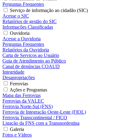
Perguntas Frequentes
Serviço de informação ao cidadão (SIC)
Acesse o SIC
Relatórios de gestão do SIC
Informações Classificadas
Ouvidoria
Acesse a Ouvidoria
Perguntas Frequentes
Relatórios da Ouvidoria
Carta de Serviços ao Usuário
Guia de Atendimento ao Público
Canal de denúncias COAUD
Integridade
Desapropriações
Ferrovias
Ações e Programas
Mapa das Ferrovias
Ferrovias da VALEC
Ferrovia Norte-Sul (FNS)
Ferrovia de Integração Oeste-Leste (FIOL)
Ferrovia Transcontinental / FICO
Ligação da FNS com a Transnordestina
Galeria
Fotos e Vídeos