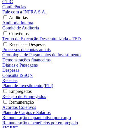
CTIC
Conferências
Fale com a INFRA S.A.
Auditorias
Auditoria Interna
Comitê de Auditoria
Convênios
Termo de Execução Descentralizada - TED
Receitas e Despesas
Processos de contas anuais
Cronologia de Pagamentos de Investimento
Demonstrações financeiras
Diárias e Passagens
Despesas
Consulta ISSQN
Receitas
Plano de Investimento (PTI)
Empregados
Relação de Empregados
Remuneração
Acordos Coletivos
Plano de Cargos e Salários
Remuneração e quantitativo por cargo
Remuneração e benefícios por empregado
SIGEPE