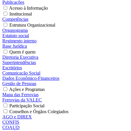
Publicações
Acesso à Informação
Institucional
Competências
Estrutura Organizacional
Organograma
Estatuto social
Regimento interno
Base Jurídica
Quem é quem
Diretoria Executiva
Superintendências
Escritórios
Comunicação Social
Dados Econômico-Financeiros
Gestão de Pessoas
Ações e Programas
Mapa das Ferrovias
Ferrovias da VALEC
Participação Social
Conselhos e Órgãos Colegiados
AGO e DIREX
CONFIS
COAUD