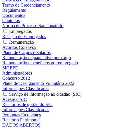
Termo de Credenciamento
Regulamento
Documentos
Contratos
Norma de Processo Sancionatório
Empregados
Relação de Empregados
Remuneração
Acordos Coletivos
Plano de Cargos e Salários
Remuneração e quantitativo por cargo
Remuneração e benefícios por empregado
SIGEPE
Administradores
Concurso 2012
Plano de Desligamento Voluntário 2022
Informações Classificadas
Serviço de informação ao cidadão (SIC)
Acesse o SIC
Relatórios de gestão do SIC
Informações Classificadas
Perguntas Frequentes
Relatório Patrimonial
DADOS ABERTOS