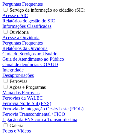
Perguntas Frequentes
Serviço de informação ao cidadão (SIC)
Acesse o SIC
Relatórios de gestão do SIC
Informações Classificadas
Ouvidoria
Acesse a Ouvidoria
Perguntas Frequentes
Relatórios da Ouvidoria
Carta de Serviços ao Usuário
Guia de Atendimento ao Público
Canal de denúncias COAUD
Integridade
Desapropriações
Ferrovias
Ações e Programas
Mapa das Ferrovias
Ferrovias da VALEC
Ferrovia Norte-Sul (FNS)
Ferrovia de Integração Oeste-Leste (FIOL)
Ferrovia Transcontinental / FICO
Ligação da FNS com a Transnordestina
Galeria
Fotos e Vídeos