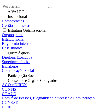
A VALEC
Institucional
Competências
Gestão de Pessoas
Estrutura Organizacional
Organograma
Estatuto social
Regimento interno
Base Jurídica
Quem é quem
Diretoria Executiva
Superintendências
Escritórios
Comunicação Social
Participação Social
Conselhos e Órgãos Colegiados
AGO e DIREX
CONFIS
COAUD
Comitê de Pessoas, Elegibilidade, Sucessão e Remuneração
CONSAD
CGRC