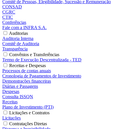
Comitê de Pessoas, Elegibilidade, Sucessão e Remuneração
CONSAD
CGRC
CTIC
Conferências
Fale com a INFRA S.A.
Auditorias
Auditoria Interna
Comitê de Auditoria
Transparência
Convênios e Transferências
Termo de Execução Descentralizada - TED
Receitas e Despesas
Processos de contas anuais
Cronologia de Pagamentos de Investimento
Demonstrações financeiras
Diárias e Passagens
Despesas
Consulta ISSQN
Receitas
Plano de Investimento (PTI)
Licitações e Contratos
Licitações
Contratações Diretas
Dispensa e Inexigibilidade