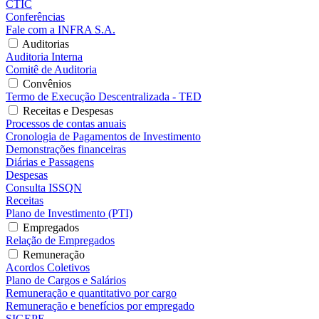
CTIC
Conferências
Fale com a INFRA S.A.
Auditorias
Auditoria Interna
Comitê de Auditoria
Convênios
Termo de Execução Descentralizada - TED
Receitas e Despesas
Processos de contas anuais
Cronologia de Pagamentos de Investimento
Demonstrações financeiras
Diárias e Passagens
Despesas
Consulta ISSQN
Receitas
Plano de Investimento (PTI)
Empregados
Relação de Empregados
Remuneração
Acordos Coletivos
Plano de Cargos e Salários
Remuneração e quantitativo por cargo
Remuneração e benefícios por empregado
SIGEPE