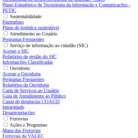
Plano Estratégico de Tecnologia da Informação e Comunicações -
PETIC
Sustentabilidade
Patrimônio
Plano de logística sustentável
Atendimento ao Usuário
Perguntas Frequentes
Serviço de informação ao cidadão (SIC)
Acesse o SIC
Relatórios de gestão do SIC
Informações Classificadas
Ouvidoria
Acesse a Ouvidoria
Perguntas Frequentes
Relatórios da Ouvidoria
Carta de Serviços ao Usuário
Guia de Atendimento ao Público
Canal de denúncias COAUD
Integridade
Desapropriações
Ferrovias
Ações e Programas
Mapa das Ferrovias
Ferrovias da VALEC