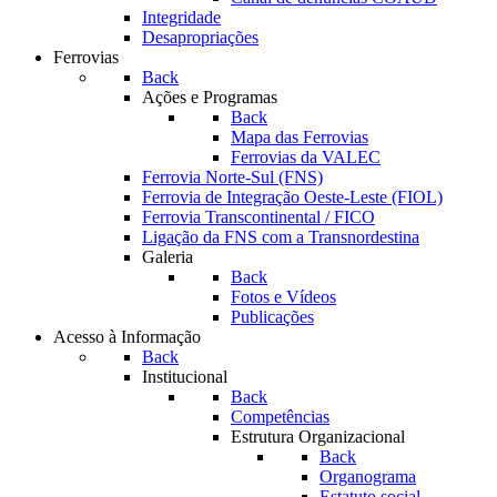
Integridade
Desapropriações
Ferrovias
Back
Ações e Programas
Back
Mapa das Ferrovias
Ferrovias da VALEC
Ferrovia Norte-Sul (FNS)
Ferrovia de Integração Oeste-Leste (FIOL)
Ferrovia Transcontinental / FICO
Ligação da FNS com a Transnordestina
Galeria
Back
Fotos e Vídeos
Publicações
Acesso à Informação
Back
Institucional
Back
Competências
Estrutura Organizacional
Back
Organograma
Estatuto social