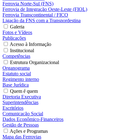
Ferrovia Norte-Sul (FNS)
Ferrovia de Integração Oeste-Leste (FIOL)
Ferrovia Transcontinental / FICO
Ligação da FNS com a Transnordestina
Galeria
Fotos e Vídeos
Publicações
Acesso à Informação
Institucional
Competências
Estrutura Organizacional
Organograma
Estatuto social
Regimento interno
Base Jurídica
Quem é quem
Diretoria Executiva
Superintendências
Escritórios
Comunicação Social
Dados Econômico-Financeiros
Gestão de Pessoas
Ações e Programas
Mapa das Ferrovias