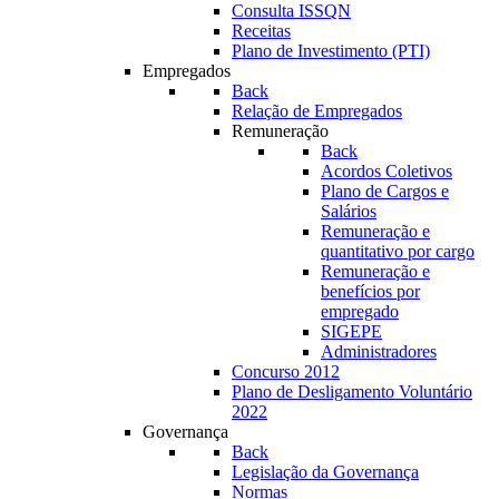
Consulta ISSQN
Receitas
Plano de Investimento (PTI)
Empregados
Back
Relação de Empregados
Remuneração
Back
Acordos Coletivos
Plano de Cargos e
Salários
Remuneração e
quantitativo por cargo
Remuneração e
benefícios por
empregado
SIGEPE
Administradores
Concurso 2012
Plano de Desligamento Voluntário
2022
Governança
Back
Legislação da Governança
Normas