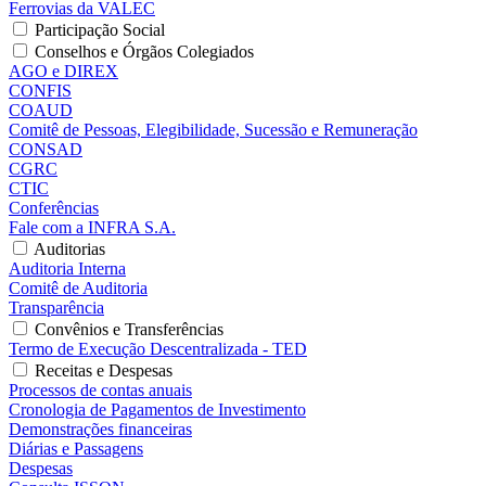
Ferrovias da VALEC
Participação Social
Conselhos e Órgãos Colegiados
AGO e DIREX
CONFIS
COAUD
Comitê de Pessoas, Elegibilidade, Sucessão e Remuneração
CONSAD
CGRC
CTIC
Conferências
Fale com a INFRA S.A.
Auditorias
Auditoria Interna
Comitê de Auditoria
Transparência
Convênios e Transferências
Termo de Execução Descentralizada - TED
Receitas e Despesas
Processos de contas anuais
Cronologia de Pagamentos de Investimento
Demonstrações financeiras
Diárias e Passagens
Despesas