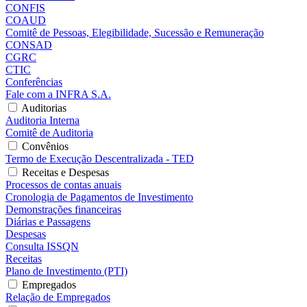
CONFIS
COAUD
Comitê de Pessoas, Elegibilidade, Sucessão e Remuneração
CONSAD
CGRC
CTIC
Conferências
Fale com a INFRA S.A.
Auditorias
Auditoria Interna
Comitê de Auditoria
Convênios
Termo de Execução Descentralizada - TED
Receitas e Despesas
Processos de contas anuais
Cronologia de Pagamentos de Investimento
Demonstrações financeiras
Diárias e Passagens
Despesas
Consulta ISSQN
Receitas
Plano de Investimento (PTI)
Empregados
Relação de Empregados