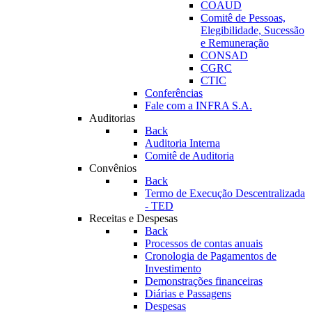
COAUD
Comitê de Pessoas,
Elegibilidade, Sucessão
e Remuneração
CONSAD
CGRC
CTIC
Conferências
Fale com a INFRA S.A.
Auditorias
Back
Auditoria Interna
Comitê de Auditoria
Convênios
Back
Termo de Execução Descentralizada
- TED
Receitas e Despesas
Back
Processos de contas anuais
Cronologia de Pagamentos de
Investimento
Demonstrações financeiras
Diárias e Passagens
Despesas