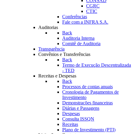
CONSAD
CGRC
CTIC
Conferências
Fale com a INFRA S.A.
Auditorias
Back
Auditoria Interna
Comitê de Auditoria
Transparência
Convênios e Transferências
Back
Termo de Execução Descentralizada
- TED
Receitas e Despesas
Back
Processos de contas anuais
Cronologia de Pagamentos de
Investimento
Demonstrações financeiras
Diárias e Passagens
Despesas
Consulta ISSQN
Receitas
Plano de Investimento (PTI)