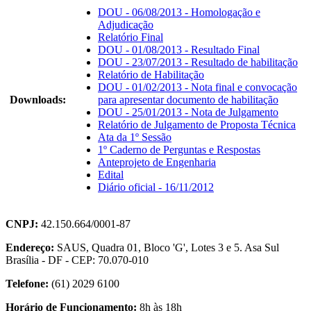
DOU - 06/08/2013 - Homologação e
Adjudicação
Relatório Final
DOU - 01/08/2013 - Resultado Final
DOU - 23/07/2013 - Resultado de habilitação
Relatório de Habilitação
DOU - 01/02/2013 - Nota final e convocação
Downloads:
para apresentar documento de habilitação
DOU - 25/01/2013 - Nota de Julgamento
Relatório de Julgamento de Proposta Técnica
Ata da 1º Sessão
1º Caderno de Perguntas e Respostas
Anteprojeto de Engenharia
Edital
Diário oficial - 16/11/2012
CNPJ:
42.150.664/0001-87
Endereço:
SAUS, Quadra 01, Bloco 'G', Lotes 3 e 5. Asa Sul
Brasília - DF - CEP: 70.070-010
Telefone:
(61) 2029 6100
Horário de Funcionamento:
8h às 18h