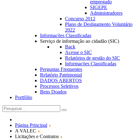
empregado
SIGEPE
Administradores
Concurso 2012
Plano de Desligamento Voluntário
2022
Informações Classificadas
Serviço de informação ao cidadão (SIC)
Back
Acesse o SIC
Relatórios de gestão do SIC
Informações Classificadas
Perguntas Frequentes
Relatório Patrimonial
DADOS ABERTOS
Processos Seletivos
Bens Doados
Portfólio
Página Principal
A VALEC
Licitações e Contratos