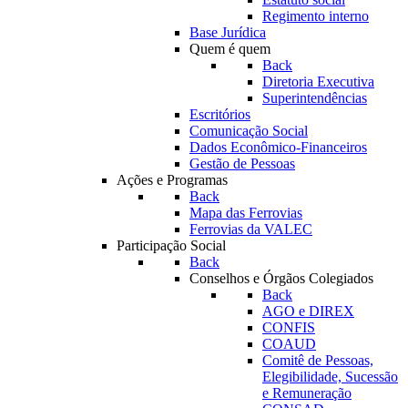
Regimento interno
Base Jurídica
Quem é quem
Back
Diretoria Executiva
Superintendências
Escritórios
Comunicação Social
Dados Econômico-Financeiros
Gestão de Pessoas
Ações e Programas
Back
Mapa das Ferrovias
Ferrovias da VALEC
Participação Social
Back
Conselhos e Órgãos Colegiados
Back
AGO e DIREX
CONFIS
COAUD
Comitê de Pessoas,
Elegibilidade, Sucessão
e Remuneração