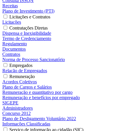
Consulta ISSQN
Receitas
Plano de Investimento (PTI)
Licitações e Contratos
Licitações
Contratações Diretas
Dispensa e Inexigibilidade
Termo de Credenciamento
Regulamento
Documentos
Contratos
Norma de Processo Sancionatório
Empregados
Relação de Empregados
Remuneração
Acordos Coletivos
Plano de Cargos e Salários
Remuneração e quantitativo por cargo
Remuneração e benefícios por empregado
SIGEPE
Administradores
Concurso 2012
Plano de Desligamento Voluntário 2022
Informações Classificadas
Serviço de informação ao cidadão (SIC)