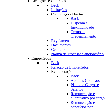
Licitações e Contratos
Back
Licitações
Contratações Diretas
Back
Dispensa e
Inexigibilidade
Termo de
Credenciamento
Regulamento
Documentos
Contratos
Norma de Processo Sancionatório
Empregados
Back
Relação de Empregados
Remuneração
Back
Acordos Coletivos
Plano de Cargos e
Salários
Remuneração e
quantitativo por cargo
Remuneração e
benefícios por