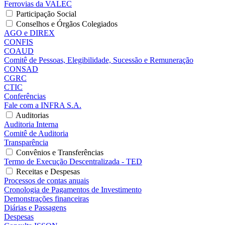
Ferrovias da VALEC
Participação Social
Conselhos e Órgãos Colegiados
AGO e DIREX
CONFIS
COAUD
Comitê de Pessoas, Elegibilidade, Sucessão e Remuneração
CONSAD
CGRC
CTIC
Conferências
Fale com a INFRA S.A.
Auditorias
Auditoria Interna
Comitê de Auditoria
Transparência
Convênios e Transferências
Termo de Execução Descentralizada - TED
Receitas e Despesas
Processos de contas anuais
Cronologia de Pagamentos de Investimento
Demonstrações financeiras
Diárias e Passagens
Despesas