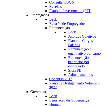
Consulta ISSQN
Receitas
Plano de Investimento (PTI)
Empregados
Back
Relação de Empregados
Remuneração
Back
Acordos Coletivos
Plano de Cargos e
Salários
Remuneração e
quantitativo por cargo
Remuneração e
benefícios por
empregado
SIGEPE
Administradores
Concurso 2012
Plano de Desligamento Voluntário
2022
Governança
Back
Legislação da Governança
Normas