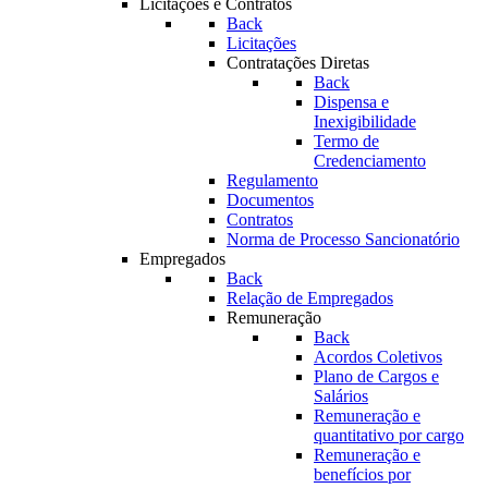
Licitações e Contratos
Back
Licitações
Contratações Diretas
Back
Dispensa e
Inexigibilidade
Termo de
Credenciamento
Regulamento
Documentos
Contratos
Norma de Processo Sancionatório
Empregados
Back
Relação de Empregados
Remuneração
Back
Acordos Coletivos
Plano de Cargos e
Salários
Remuneração e
quantitativo por cargo
Remuneração e
benefícios por