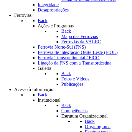
Integridade
Desapropriações
Ferrovias
Back
Ações e Programas
Back
Mapa das Ferrovias
Ferrovias da VALEC
Ferrovia Norte-Sul (FNS)
Ferrovia de Integração Oeste-Leste (FIOL)
Ferrovia Transcontinental / FICO
Ligação da FNS com a Transnordestina
Galeria
Back
Fotos e Vídeos
Publicações
Acesso à Informação
Back
Institucional
Back
Competências
Estrutura Organizacional
Back
Organograma
Estatuto social