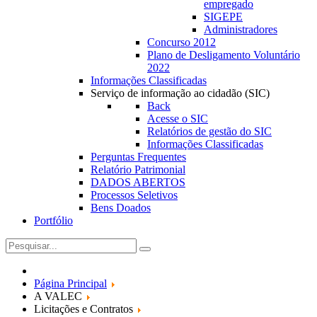
empregado
SIGEPE
Administradores
Concurso 2012
Plano de Desligamento Voluntário
2022
Informações Classificadas
Serviço de informação ao cidadão (SIC)
Back
Acesse o SIC
Relatórios de gestão do SIC
Informações Classificadas
Perguntas Frequentes
Relatório Patrimonial
DADOS ABERTOS
Processos Seletivos
Bens Doados
Portfólio
Página Principal
A VALEC
Licitações e Contratos