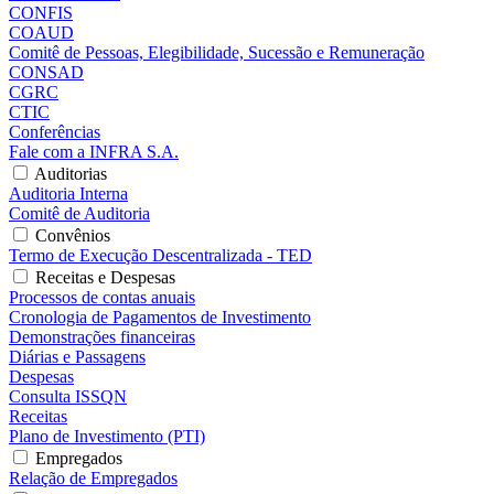
CONFIS
COAUD
Comitê de Pessoas, Elegibilidade, Sucessão e Remuneração
CONSAD
CGRC
CTIC
Conferências
Fale com a INFRA S.A.
Auditorias
Auditoria Interna
Comitê de Auditoria
Convênios
Termo de Execução Descentralizada - TED
Receitas e Despesas
Processos de contas anuais
Cronologia de Pagamentos de Investimento
Demonstrações financeiras
Diárias e Passagens
Despesas
Consulta ISSQN
Receitas
Plano de Investimento (PTI)
Empregados
Relação de Empregados