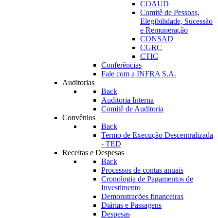
COAUD
Comitê de Pessoas,
Elegibilidade, Sucessão
e Remuneração
CONSAD
CGRC
CTIC
Conferências
Fale com a INFRA S.A.
Auditorias
Back
Auditoria Interna
Comitê de Auditoria
Convênios
Back
Termo de Execução Descentralizada
- TED
Receitas e Despesas
Back
Processos de contas anuais
Cronologia de Pagamentos de
Investimento
Demonstrações financeiras
Diárias e Passagens
Despesas