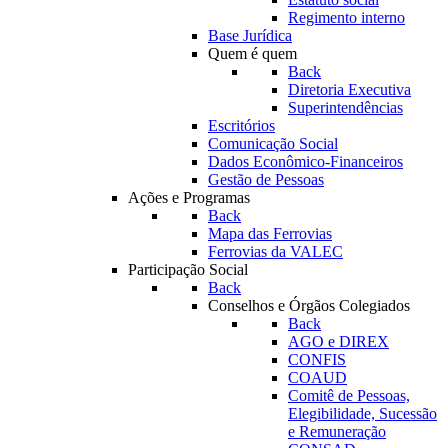
Regimento interno
Base Jurídica
Quem é quem
Back
Diretoria Executiva
Superintendências
Escritórios
Comunicação Social
Dados Econômico-Financeiros
Gestão de Pessoas
Ações e Programas
Back
Mapa das Ferrovias
Ferrovias da VALEC
Participação Social
Back
Conselhos e Órgãos Colegiados
Back
AGO e DIREX
CONFIS
COAUD
Comitê de Pessoas,
Elegibilidade, Sucessão
e Remuneração