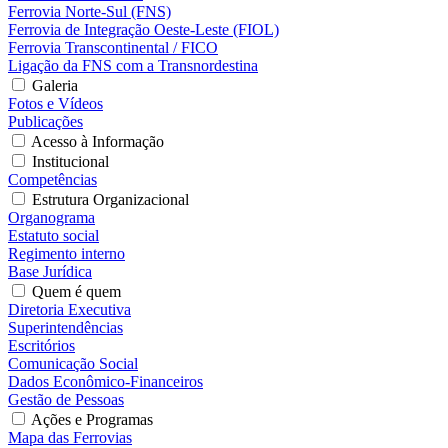
Ferrovia Norte-Sul (FNS)
Ferrovia de Integração Oeste-Leste (FIOL)
Ferrovia Transcontinental / FICO
Ligação da FNS com a Transnordestina
Galeria
Fotos e Vídeos
Publicações
Acesso à Informação
Institucional
Competências
Estrutura Organizacional
Organograma
Estatuto social
Regimento interno
Base Jurídica
Quem é quem
Diretoria Executiva
Superintendências
Escritórios
Comunicação Social
Dados Econômico-Financeiros
Gestão de Pessoas
Ações e Programas
Mapa das Ferrovias