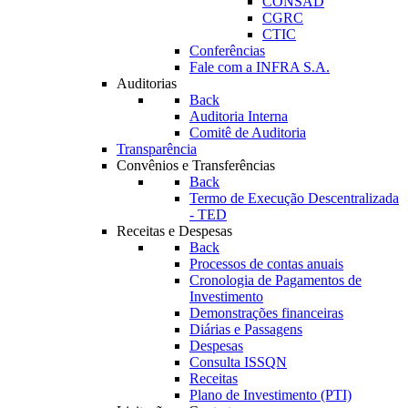
CONSAD
CGRC
CTIC
Conferências
Fale com a INFRA S.A.
Auditorias
Back
Auditoria Interna
Comitê de Auditoria
Transparência
Convênios e Transferências
Back
Termo de Execução Descentralizada
- TED
Receitas e Despesas
Back
Processos de contas anuais
Cronologia de Pagamentos de
Investimento
Demonstrações financeiras
Diárias e Passagens
Despesas
Consulta ISSQN
Receitas
Plano de Investimento (PTI)