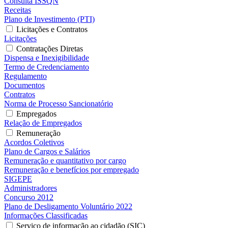
Consulta ISSQN
Receitas
Plano de Investimento (PTI)
Licitações e Contratos
Licitações
Contratações Diretas
Dispensa e Inexigibilidade
Termo de Credenciamento
Regulamento
Documentos
Contratos
Norma de Processo Sancionatório
Empregados
Relação de Empregados
Remuneração
Acordos Coletivos
Plano de Cargos e Salários
Remuneração e quantitativo por cargo
Remuneração e benefícios por empregado
SIGEPE
Administradores
Concurso 2012
Plano de Desligamento Voluntário 2022
Informações Classificadas
Serviço de informação ao cidadão (SIC)