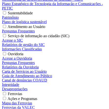
Plano Estratégico de Tecnologia da Informação e Comunicações -
PETIC
Sustentabilidade
Patrimônio
Plano de logística sustentável
Atendimento ao Usuário
Perguntas Frequentes
Serviço de informação ao cidadão (SIC)
Acesse o SIC
Relatórios de gestão do SIC
Informações Classificadas
Ouvidoria
Acesse a Ouvidoria
Perguntas Frequentes
Relatórios da Ouvidoria
Carta de Serviços ao Usuário
Guia de Atendimento ao Público
Canal de denúncias COAUD
Integridade
Desapropriações
Ferrovias
Ações e Programas
Mapa das Ferrovias
Ferrovias da VALEC