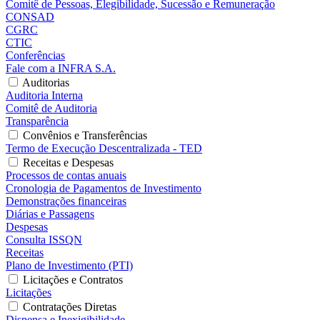
Comitê de Pessoas, Elegibilidade, Sucessão e Remuneração
CONSAD
CGRC
CTIC
Conferências
Fale com a INFRA S.A.
Auditorias
Auditoria Interna
Comitê de Auditoria
Transparência
Convênios e Transferências
Termo de Execução Descentralizada - TED
Receitas e Despesas
Processos de contas anuais
Cronologia de Pagamentos de Investimento
Demonstrações financeiras
Diárias e Passagens
Despesas
Consulta ISSQN
Receitas
Plano de Investimento (PTI)
Licitações e Contratos
Licitações
Contratações Diretas
Dispensa e Inexigibilidade