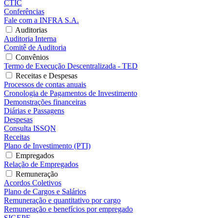
CTIC
Conferências
Fale com a INFRA S.A.
Auditorias
Auditoria Interna
Comitê de Auditoria
Convênios
Termo de Execução Descentralizada - TED
Receitas e Despesas
Processos de contas anuais
Cronologia de Pagamentos de Investimento
Demonstrações financeiras
Diárias e Passagens
Despesas
Consulta ISSQN
Receitas
Plano de Investimento (PTI)
Empregados
Relação de Empregados
Remuneração
Acordos Coletivos
Plano de Cargos e Salários
Remuneração e quantitativo por cargo
Remuneração e benefícios por empregado
SIGEPE