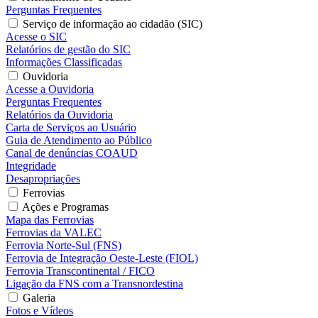
Perguntas Frequentes
Serviço de informação ao cidadão (SIC)
Acesse o SIC
Relatórios de gestão do SIC
Informações Classificadas
Ouvidoria
Acesse a Ouvidoria
Perguntas Frequentes
Relatórios da Ouvidoria
Carta de Serviços ao Usuário
Guia de Atendimento ao Público
Canal de denúncias COAUD
Integridade
Desapropriações
Ferrovias
Ações e Programas
Mapa das Ferrovias
Ferrovias da VALEC
Ferrovia Norte-Sul (FNS)
Ferrovia de Integração Oeste-Leste (FIOL)
Ferrovia Transcontinental / FICO
Ligação da FNS com a Transnordestina
Galeria
Fotos e Vídeos