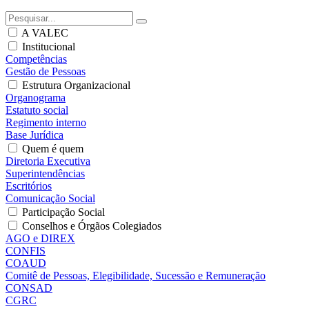
A VALEC
Institucional
Competências
Gestão de Pessoas
Estrutura Organizacional
Organograma
Estatuto social
Regimento interno
Base Jurídica
Quem é quem
Diretoria Executiva
Superintendências
Escritórios
Comunicação Social
Participação Social
Conselhos e Órgãos Colegiados
AGO e DIREX
CONFIS
COAUD
Comitê de Pessoas, Elegibilidade, Sucessão e Remuneração
CONSAD
CGRC