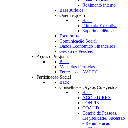
Regimento interno
Base Jurídica
Quem é quem
Back
Diretoria Executiva
Superintendências
Escritórios
Comunicação Social
Dados Econômico-Financeiros
Gestão de Pessoas
Ações e Programas
Back
Mapa das Ferrovias
Ferrovias da VALEC
Participação Social
Back
Conselhos e Órgãos Colegiados
Back
AGO e DIREX
CONFIS
COAUD
Comitê de Pessoas,
Elegibilidade, Sucessão
e Remuneração