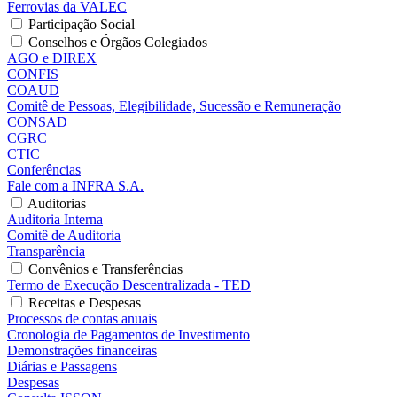
Ferrovias da VALEC
Participação Social
Conselhos e Órgãos Colegiados
AGO e DIREX
CONFIS
COAUD
Comitê de Pessoas, Elegibilidade, Sucessão e Remuneração
CONSAD
CGRC
CTIC
Conferências
Fale com a INFRA S.A.
Auditorias
Auditoria Interna
Comitê de Auditoria
Transparência
Convênios e Transferências
Termo de Execução Descentralizada - TED
Receitas e Despesas
Processos de contas anuais
Cronologia de Pagamentos de Investimento
Demonstrações financeiras
Diárias e Passagens
Despesas