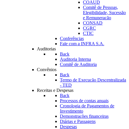
COAUD
Comitê de Pessoas,
Elegibilidade, Sucessão
e Remuneração
CONSAD
CGRC
CTIC
Conferências
Fale com a INFRA S.A.
Auditorias
Back
Auditoria Interna
Comitê de Auditoria
Convênios
Back
Termo de Execução Descentralizada
- TED
Receitas e Despesas
Back
Processos de contas anuais
Cronologia de Pagamentos de
Investimento
Demonstrações financeiras
Diárias e Passagens
Despesas