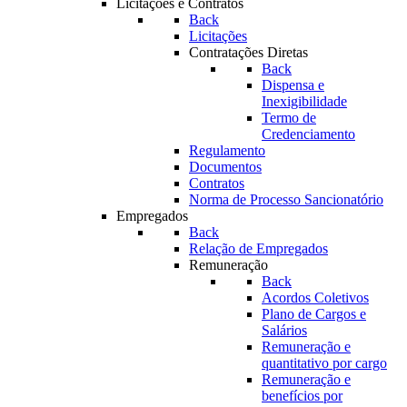
Licitações e Contratos
Back
Licitações
Contratações Diretas
Back
Dispensa e
Inexigibilidade
Termo de
Credenciamento
Regulamento
Documentos
Contratos
Norma de Processo Sancionatório
Empregados
Back
Relação de Empregados
Remuneração
Back
Acordos Coletivos
Plano de Cargos e
Salários
Remuneração e
quantitativo por cargo
Remuneração e
benefícios por