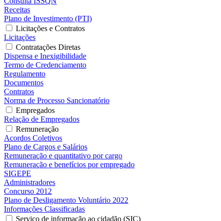
Consulta ISSQN
Receitas
Plano de Investimento (PTI)
Licitações e Contratos
Licitações
Contratações Diretas
Dispensa e Inexigibilidade
Termo de Credenciamento
Regulamento
Documentos
Contratos
Norma de Processo Sancionatório
Empregados
Relação de Empregados
Remuneração
Acordos Coletivos
Plano de Cargos e Salários
Remuneração e quantitativo por cargo
Remuneração e benefícios por empregado
SIGEPE
Administradores
Concurso 2012
Plano de Desligamento Voluntário 2022
Informações Classificadas
Serviço de informação ao cidadão (SIC)