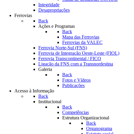
Integridade
Desapropriações
Ferrovias
Back
Ações e Programas
Back
Mapa das Ferrovias
Ferrovias da VALEC
Ferrovia Norte-Sul (FNS)
Ferrovia de Integração Oeste-Leste (FIOL)
Ferrovia Transcontinental / FICO
Ligação da FNS com a Transnordestina
Galeria
Back
Fotos e Vídeos
Publicações
Acesso à Informação
Back
Institucional
Back
Competências
Estrutura Organizacional
Back
Organograma
Estatuto social