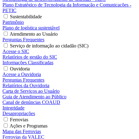
Plano Estratégico de Tecnologia da Informação e Comunicações -
PETIC
Sustentabilidade
Patrimônio
Plano de logística sustentável
Atendimento ao Usuário
Perguntas Frequentes
Serviço de informação ao cidadão (SIC)
Acesse o SIC
Relatórios de gestão do SIC
Informações Classificadas
Ouvidoria
Acesse a Ouvidoria
Perguntas Frequentes
Relatórios da Ouvidoria
Carta de Serviços ao Usuário
Guia de Atendimento ao Público
Canal de denúncias COAUD
Integridade
Desapropriações
Ferrovias
Ações e Programas
Mapa das Ferrovias
Ferrovias da VALEC