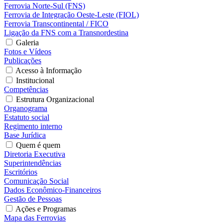
Ferrovia Norte-Sul (FNS)
Ferrovia de Integração Oeste-Leste (FIOL)
Ferrovia Transcontinental / FICO
Ligação da FNS com a Transnordestina
Galeria
Fotos e Vídeos
Publicações
Acesso à Informação
Institucional
Competências
Estrutura Organizacional
Organograma
Estatuto social
Regimento interno
Base Jurídica
Quem é quem
Diretoria Executiva
Superintendências
Escritórios
Comunicação Social
Dados Econômico-Financeiros
Gestão de Pessoas
Ações e Programas
Mapa das Ferrovias