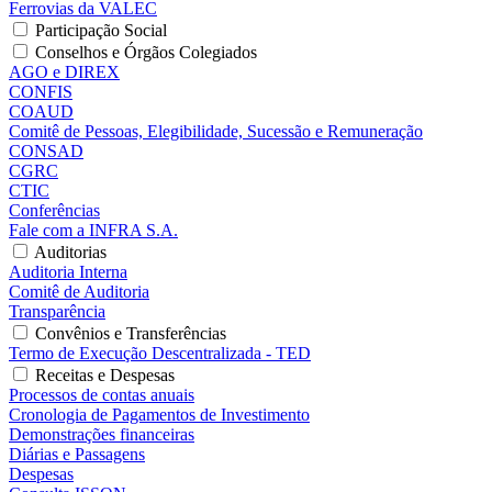
Ferrovias da VALEC
Participação Social
Conselhos e Órgãos Colegiados
AGO e DIREX
CONFIS
COAUD
Comitê de Pessoas, Elegibilidade, Sucessão e Remuneração
CONSAD
CGRC
CTIC
Conferências
Fale com a INFRA S.A.
Auditorias
Auditoria Interna
Comitê de Auditoria
Transparência
Convênios e Transferências
Termo de Execução Descentralizada - TED
Receitas e Despesas
Processos de contas anuais
Cronologia de Pagamentos de Investimento
Demonstrações financeiras
Diárias e Passagens
Despesas