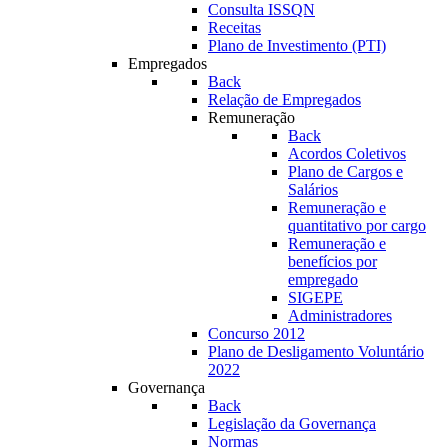
Consulta ISSQN
Receitas
Plano de Investimento (PTI)
Empregados
Back
Relação de Empregados
Remuneração
Back
Acordos Coletivos
Plano de Cargos e
Salários
Remuneração e
quantitativo por cargo
Remuneração e
benefícios por
empregado
SIGEPE
Administradores
Concurso 2012
Plano de Desligamento Voluntário
2022
Governança
Back
Legislação da Governança
Normas