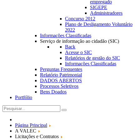
empregado
SIGEPE
Administradores
Concurso 2012
Plano de Desligamento Voluntário
2022
Informações Classificadas
Serviço de informação ao cidadão (SIC)
Back
Acesse o SIC
Relatórios de gestão do SIC
Informações Classificadas
Perguntas Frequentes
Relatório Patrimonial
DADOS ABERTOS
Processos Seletivos
Bens Doados
Portfólio
Página Principal
A VALEC
Licitações e Contratos