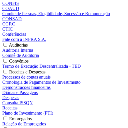
CONFIS
COAUD
Comitê de Pessoas, Elegibilidade, Sucessão e Remuneração
CONSAD
CGRC
CTIC
Conferências
Fale com a INFRA S.A.
Auditorias
Auditoria Interna
Comitê de Auditoria
Convênios
Termo de Execução Descentralizada - TED
Receitas e Despesas
Processos de contas anuais
Cronologia de Pagamentos de Investimento
Demonstrações financeiras
Diárias e Passagens
Despesas
Consulta ISSQN
Receitas
Plano de Investimento (PTI)
Empregados
Relação de Empregados