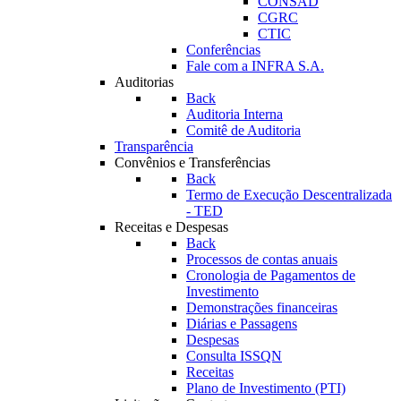
CONSAD
CGRC
CTIC
Conferências
Fale com a INFRA S.A.
Auditorias
Back
Auditoria Interna
Comitê de Auditoria
Transparência
Convênios e Transferências
Back
Termo de Execução Descentralizada
- TED
Receitas e Despesas
Back
Processos de contas anuais
Cronologia de Pagamentos de
Investimento
Demonstrações financeiras
Diárias e Passagens
Despesas
Consulta ISSQN
Receitas
Plano de Investimento (PTI)