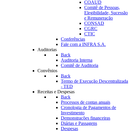
COAUD
Comitê de Pessoas,
Elegibilidade, Sucessão
e Remuneração
CONSAD
CGRC
CTIC
Conferências
Fale com a INFRA S.A.
Auditorias
Back
Auditoria Interna
Comitê de Auditoria
Convênios
Back
Termo de Execução Descentralizada
- TED
Receitas e Despesas
Back
Processos de contas anuais
Cronologia de Pagamentos de
Investimento
Demonstrações financeiras
Diárias e Passagens
Despesas