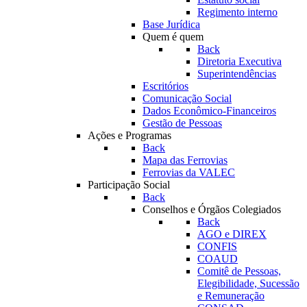
Regimento interno
Base Jurídica
Quem é quem
Back
Diretoria Executiva
Superintendências
Escritórios
Comunicação Social
Dados Econômico-Financeiros
Gestão de Pessoas
Ações e Programas
Back
Mapa das Ferrovias
Ferrovias da VALEC
Participação Social
Back
Conselhos e Órgãos Colegiados
Back
AGO e DIREX
CONFIS
COAUD
Comitê de Pessoas,
Elegibilidade, Sucessão
e Remuneração