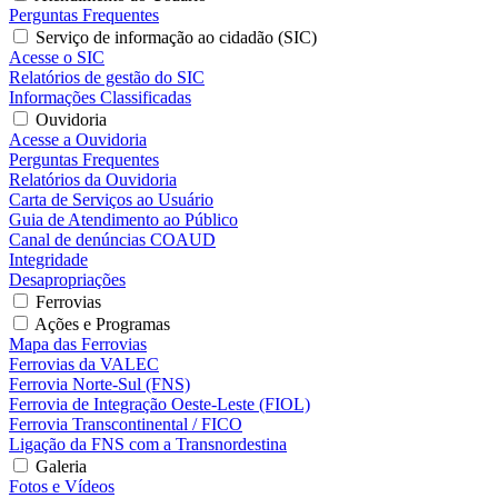
Perguntas Frequentes
Serviço de informação ao cidadão (SIC)
Acesse o SIC
Relatórios de gestão do SIC
Informações Classificadas
Ouvidoria
Acesse a Ouvidoria
Perguntas Frequentes
Relatórios da Ouvidoria
Carta de Serviços ao Usuário
Guia de Atendimento ao Público
Canal de denúncias COAUD
Integridade
Desapropriações
Ferrovias
Ações e Programas
Mapa das Ferrovias
Ferrovias da VALEC
Ferrovia Norte-Sul (FNS)
Ferrovia de Integração Oeste-Leste (FIOL)
Ferrovia Transcontinental / FICO
Ligação da FNS com a Transnordestina
Galeria
Fotos e Vídeos