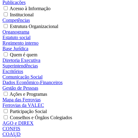
Publicações
Acesso à Informação
Institucional
Competências
Estrutura Organizacional
Organograma
Estatuto social
Regimento interno
Base Jurídica
Quem é quem
Diretoria Executiva
Superintendências
Escritórios
Comunicação Social
Dados Econômico-Financeiros
Gestão de Pessoas
Ações e Programas
Mapa das Ferrovias
Ferrovias da VALEC
Participação Social
Conselhos e Órgãos Colegiados
AGO e DIREX
CONFIS
COAUD