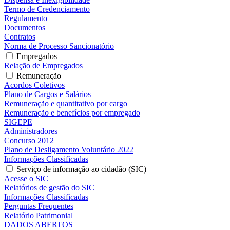
Termo de Credenciamento
Regulamento
Documentos
Contratos
Norma de Processo Sancionatório
Empregados
Relação de Empregados
Remuneração
Acordos Coletivos
Plano de Cargos e Salários
Remuneração e quantitativo por cargo
Remuneração e benefícios por empregado
SIGEPE
Administradores
Concurso 2012
Plano de Desligamento Voluntário 2022
Informações Classificadas
Serviço de informação ao cidadão (SIC)
Acesse o SIC
Relatórios de gestão do SIC
Informações Classificadas
Perguntas Frequentes
Relatório Patrimonial
DADOS ABERTOS