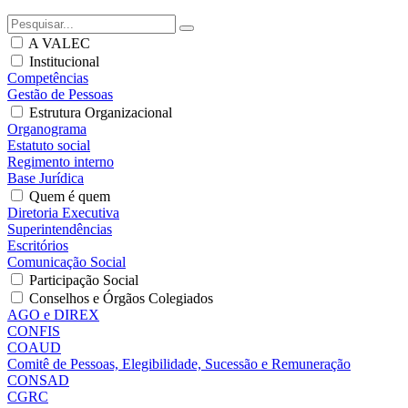
A VALEC
Institucional
Competências
Gestão de Pessoas
Estrutura Organizacional
Organograma
Estatuto social
Regimento interno
Base Jurídica
Quem é quem
Diretoria Executiva
Superintendências
Escritórios
Comunicação Social
Participação Social
Conselhos e Órgãos Colegiados
AGO e DIREX
CONFIS
COAUD
Comitê de Pessoas, Elegibilidade, Sucessão e Remuneração
CONSAD
CGRC