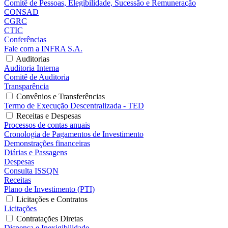
Comitê de Pessoas, Elegibilidade, Sucessão e Remuneração
CONSAD
CGRC
CTIC
Conferências
Fale com a INFRA S.A.
Auditorias
Auditoria Interna
Comitê de Auditoria
Transparência
Convênios e Transferências
Termo de Execução Descentralizada - TED
Receitas e Despesas
Processos de contas anuais
Cronologia de Pagamentos de Investimento
Demonstrações financeiras
Diárias e Passagens
Despesas
Consulta ISSQN
Receitas
Plano de Investimento (PTI)
Licitações e Contratos
Licitações
Contratações Diretas
Dispensa e Inexigibilidade