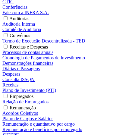
CTIC
Conferências
Fale com a INFRA S.A.
Auditorias
Auditoria Interna
Comitê de Auditoria
Convênios
Termo de Execução Descentralizada - TED
Receitas e Despesas
Processos de contas anuais
Cronologia de Pagamentos de Investimento
Demonstrações financeiras
Diárias e Passagens
Despesas
Consulta ISSQN
Receitas
Plano de Investimento (PTI)
Empregados
Relação de Empregados
Remuneração
Acordos Coletivos
Plano de Cargos e Salários
Remuneração e quantitativo por cargo
Remuneração e benefícios por empregado
SIGEPE