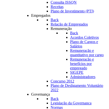
Consulta ISSQN
Receitas
Plano de Investimento (PTI)
Empregados
Back
Relação de Empregados
Remuneração
Back
Acordos Coletivos
Plano de Cargos e
Salários
Remuneração e
quantitativo por cargo
Remuneração e
benefícios por
empregado
SIGEPE
Administradores
Concurso 2012
Plano de Desligamento Voluntário
2022
Governança
Back
Legislação da Governança
Normas