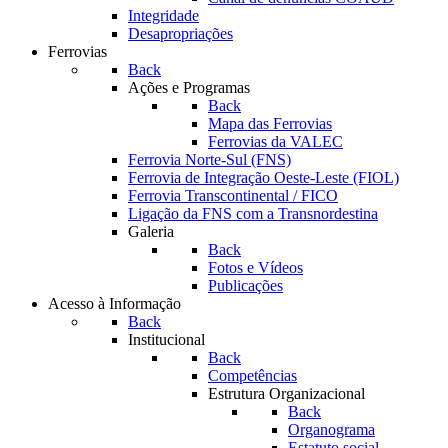
Integridade
Desapropriações
Ferrovias
Back
Ações e Programas
Back
Mapa das Ferrovias
Ferrovias da VALEC
Ferrovia Norte-Sul (FNS)
Ferrovia de Integração Oeste-Leste (FIOL)
Ferrovia Transcontinental / FICO
Ligação da FNS com a Transnordestina
Galeria
Back
Fotos e Vídeos
Publicações
Acesso à Informação
Back
Institucional
Back
Competências
Estrutura Organizacional
Back
Organograma
Estatuto social