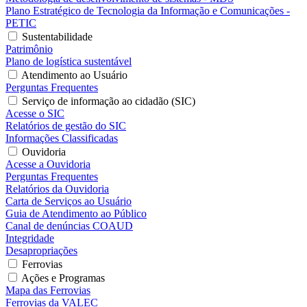
Plano Estratégico de Tecnologia da Informação e Comunicações -
PETIC
Sustentabilidade
Patrimônio
Plano de logística sustentável
Atendimento ao Usuário
Perguntas Frequentes
Serviço de informação ao cidadão (SIC)
Acesse o SIC
Relatórios de gestão do SIC
Informações Classificadas
Ouvidoria
Acesse a Ouvidoria
Perguntas Frequentes
Relatórios da Ouvidoria
Carta de Serviços ao Usuário
Guia de Atendimento ao Público
Canal de denúncias COAUD
Integridade
Desapropriações
Ferrovias
Ações e Programas
Mapa das Ferrovias
Ferrovias da VALEC