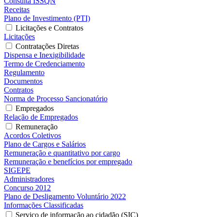
Consulta ISSQN
Receitas
Plano de Investimento (PTI)
Licitações e Contratos
Licitações
Contratações Diretas
Dispensa e Inexigibilidade
Termo de Credenciamento
Regulamento
Documentos
Contratos
Norma de Processo Sancionatório
Empregados
Relação de Empregados
Remuneração
Acordos Coletivos
Plano de Cargos e Salários
Remuneração e quantitativo por cargo
Remuneração e benefícios por empregado
SIGEPE
Administradores
Concurso 2012
Plano de Desligamento Voluntário 2022
Informações Classificadas
Serviço de informação ao cidadão (SIC)