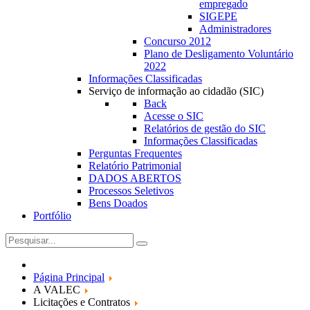
empregado
SIGEPE
Administradores
Concurso 2012
Plano de Desligamento Voluntário
2022
Informações Classificadas
Serviço de informação ao cidadão (SIC)
Back
Acesse o SIC
Relatórios de gestão do SIC
Informações Classificadas
Perguntas Frequentes
Relatório Patrimonial
DADOS ABERTOS
Processos Seletivos
Bens Doados
Portfólio
Página Principal
A VALEC
Licitações e Contratos