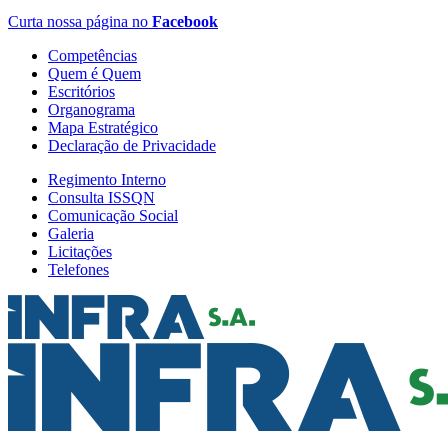
Curta nossa página no
Facebook
Competências
Quem é Quem
Escritórios
Organograma
Mapa Estratégico
Declaração de Privacidade
Regimento Interno
Consulta ISSQN
Comunicação Social
Galeria
Licitações
Telefones