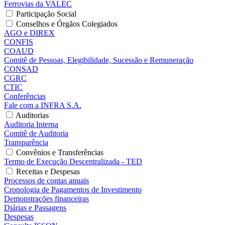
Ferrovias da VALEC
Participação Social
Conselhos e Órgãos Colegiados
AGO e DIREX
CONFIS
COAUD
Comitê de Pessoas, Elegibilidade, Sucessão e Remuneração
CONSAD
CGRC
CTIC
Conferências
Fale com a INFRA S.A.
Auditorias
Auditoria Interna
Comitê de Auditoria
Transparência
Convênios e Transferências
Termo de Execução Descentralizada - TED
Receitas e Despesas
Processos de contas anuais
Cronologia de Pagamentos de Investimento
Demonstrações financeiras
Diárias e Passagens
Despesas