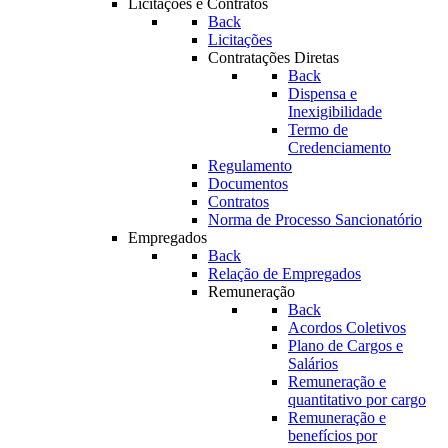
Licitações e Contratos
Back
Licitações
Contratações Diretas
Back
Dispensa e
Inexigibilidade
Termo de
Credenciamento
Regulamento
Documentos
Contratos
Norma de Processo Sancionatório
Empregados
Back
Relação de Empregados
Remuneração
Back
Acordos Coletivos
Plano de Cargos e
Salários
Remuneração e
quantitativo por cargo
Remuneração e
benefícios por