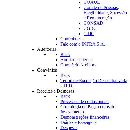
COAUD
Comitê de Pessoas,
Elegibilidade, Sucessão
e Remuneração
CONSAD
CGRC
CTIC
Conferências
Fale com a INFRA S.A.
Auditorias
Back
Auditoria Interna
Comitê de Auditoria
Convênios
Back
Termo de Execução Descentralizada
- TED
Receitas e Despesas
Back
Processos de contas anuais
Cronologia de Pagamentos de
Investimento
Demonstrações financeiras
Diárias e Passagens
Despesas