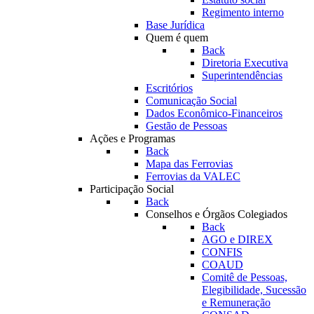
Regimento interno
Base Jurídica
Quem é quem
Back
Diretoria Executiva
Superintendências
Escritórios
Comunicação Social
Dados Econômico-Financeiros
Gestão de Pessoas
Ações e Programas
Back
Mapa das Ferrovias
Ferrovias da VALEC
Participação Social
Back
Conselhos e Órgãos Colegiados
Back
AGO e DIREX
CONFIS
COAUD
Comitê de Pessoas,
Elegibilidade, Sucessão
e Remuneração