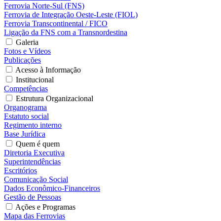
Ferrovia Norte-Sul (FNS)
Ferrovia de Integração Oeste-Leste (FIOL)
Ferrovia Transcontinental / FICO
Ligação da FNS com a Transnordestina
Galeria
Fotos e Vídeos
Publicações
Acesso à Informação
Institucional
Competências
Estrutura Organizacional
Organograma
Estatuto social
Regimento interno
Base Jurídica
Quem é quem
Diretoria Executiva
Superintendências
Escritórios
Comunicação Social
Dados Econômico-Financeiros
Gestão de Pessoas
Ações e Programas
Mapa das Ferrovias