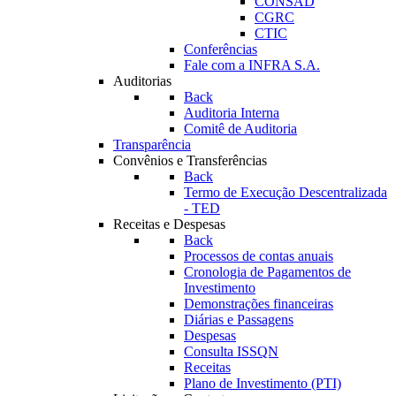
CONSAD
CGRC
CTIC
Conferências
Fale com a INFRA S.A.
Auditorias
Back
Auditoria Interna
Comitê de Auditoria
Transparência
Convênios e Transferências
Back
Termo de Execução Descentralizada
- TED
Receitas e Despesas
Back
Processos de contas anuais
Cronologia de Pagamentos de
Investimento
Demonstrações financeiras
Diárias e Passagens
Despesas
Consulta ISSQN
Receitas
Plano de Investimento (PTI)