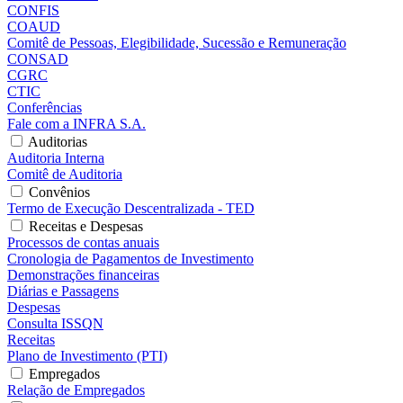
CONFIS
COAUD
Comitê de Pessoas, Elegibilidade, Sucessão e Remuneração
CONSAD
CGRC
CTIC
Conferências
Fale com a INFRA S.A.
Auditorias
Auditoria Interna
Comitê de Auditoria
Convênios
Termo de Execução Descentralizada - TED
Receitas e Despesas
Processos de contas anuais
Cronologia de Pagamentos de Investimento
Demonstrações financeiras
Diárias e Passagens
Despesas
Consulta ISSQN
Receitas
Plano de Investimento (PTI)
Empregados
Relação de Empregados