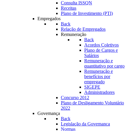
Consulta ISSQN
Receitas
Plano de Investimento (PTI)
Empregados
Back
Relação de Empregados
Remuneração
Back
Acordos Coletivos
Plano de Cargos e
Salários
Remuneração e
quantitativo por cargo
Remuneração e
benefícios por
empregado
SIGEPE
Administradores
Concurso 2012
Plano de Desligamento Voluntário
2022
Governança
Back
Legislação da Governança
Normas