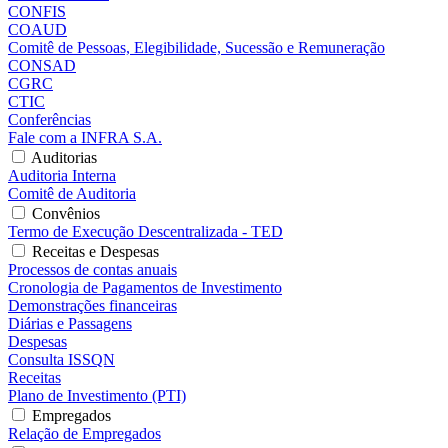
CONFIS
COAUD
Comitê de Pessoas, Elegibilidade, Sucessão e Remuneração
CONSAD
CGRC
CTIC
Conferências
Fale com a INFRA S.A.
Auditorias
Auditoria Interna
Comitê de Auditoria
Convênios
Termo de Execução Descentralizada - TED
Receitas e Despesas
Processos de contas anuais
Cronologia de Pagamentos de Investimento
Demonstrações financeiras
Diárias e Passagens
Despesas
Consulta ISSQN
Receitas
Plano de Investimento (PTI)
Empregados
Relação de Empregados