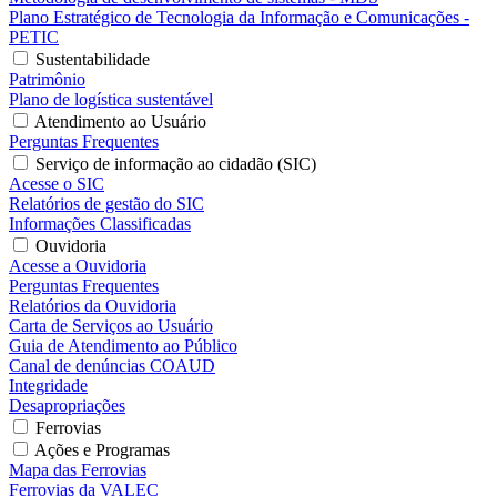
Plano Estratégico de Tecnologia da Informação e Comunicações -
PETIC
Sustentabilidade
Patrimônio
Plano de logística sustentável
Atendimento ao Usuário
Perguntas Frequentes
Serviço de informação ao cidadão (SIC)
Acesse o SIC
Relatórios de gestão do SIC
Informações Classificadas
Ouvidoria
Acesse a Ouvidoria
Perguntas Frequentes
Relatórios da Ouvidoria
Carta de Serviços ao Usuário
Guia de Atendimento ao Público
Canal de denúncias COAUD
Integridade
Desapropriações
Ferrovias
Ações e Programas
Mapa das Ferrovias
Ferrovias da VALEC