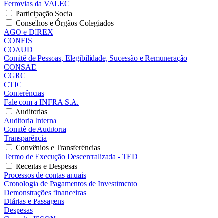
Ferrovias da VALEC
Participação Social
Conselhos e Órgãos Colegiados
AGO e DIREX
CONFIS
COAUD
Comitê de Pessoas, Elegibilidade, Sucessão e Remuneração
CONSAD
CGRC
CTIC
Conferências
Fale com a INFRA S.A.
Auditorias
Auditoria Interna
Comitê de Auditoria
Transparência
Convênios e Transferências
Termo de Execução Descentralizada - TED
Receitas e Despesas
Processos de contas anuais
Cronologia de Pagamentos de Investimento
Demonstrações financeiras
Diárias e Passagens
Despesas