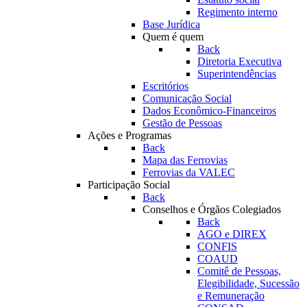
Regimento interno
Base Jurídica
Quem é quem
Back
Diretoria Executiva
Superintendências
Escritórios
Comunicação Social
Dados Econômico-Financeiros
Gestão de Pessoas
Ações e Programas
Back
Mapa das Ferrovias
Ferrovias da VALEC
Participação Social
Back
Conselhos e Órgãos Colegiados
Back
AGO e DIREX
CONFIS
COAUD
Comitê de Pessoas,
Elegibilidade, Sucessão
e Remuneração