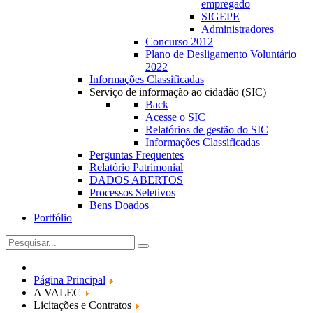
empregado
SIGEPE
Administradores
Concurso 2012
Plano de Desligamento Voluntário
2022
Informações Classificadas
Serviço de informação ao cidadão (SIC)
Back
Acesse o SIC
Relatórios de gestão do SIC
Informações Classificadas
Perguntas Frequentes
Relatório Patrimonial
DADOS ABERTOS
Processos Seletivos
Bens Doados
Portfólio
Página Principal
A VALEC
Licitações e Contratos