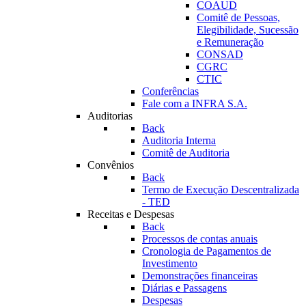
COAUD
Comitê de Pessoas,
Elegibilidade, Sucessão
e Remuneração
CONSAD
CGRC
CTIC
Conferências
Fale com a INFRA S.A.
Auditorias
Back
Auditoria Interna
Comitê de Auditoria
Convênios
Back
Termo de Execução Descentralizada
- TED
Receitas e Despesas
Back
Processos de contas anuais
Cronologia de Pagamentos de
Investimento
Demonstrações financeiras
Diárias e Passagens
Despesas