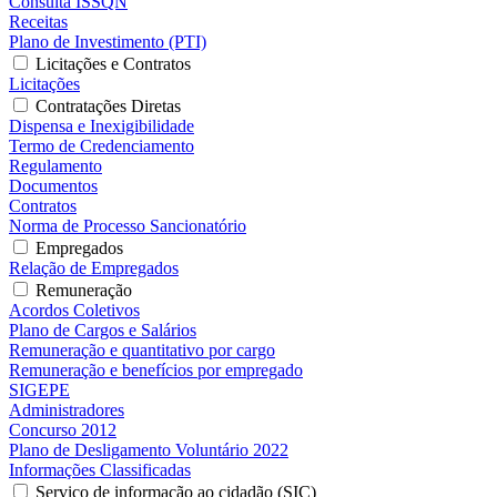
Consulta ISSQN
Receitas
Plano de Investimento (PTI)
Licitações e Contratos
Licitações
Contratações Diretas
Dispensa e Inexigibilidade
Termo de Credenciamento
Regulamento
Documentos
Contratos
Norma de Processo Sancionatório
Empregados
Relação de Empregados
Remuneração
Acordos Coletivos
Plano de Cargos e Salários
Remuneração e quantitativo por cargo
Remuneração e benefícios por empregado
SIGEPE
Administradores
Concurso 2012
Plano de Desligamento Voluntário 2022
Informações Classificadas
Serviço de informação ao cidadão (SIC)