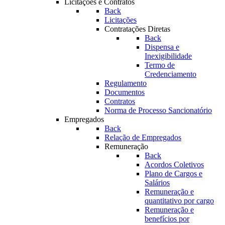
Licitações e Contratos
Back
Licitações
Contratações Diretas
Back
Dispensa e
Inexigibilidade
Termo de
Credenciamento
Regulamento
Documentos
Contratos
Norma de Processo Sancionatório
Empregados
Back
Relação de Empregados
Remuneração
Back
Acordos Coletivos
Plano de Cargos e
Salários
Remuneração e
quantitativo por cargo
Remuneração e
benefícios por