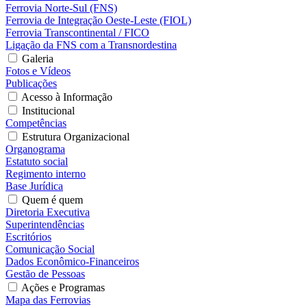
Ferrovia Norte-Sul (FNS)
Ferrovia de Integração Oeste-Leste (FIOL)
Ferrovia Transcontinental / FICO
Ligação da FNS com a Transnordestina
Galeria
Fotos e Vídeos
Publicações
Acesso à Informação
Institucional
Competências
Estrutura Organizacional
Organograma
Estatuto social
Regimento interno
Base Jurídica
Quem é quem
Diretoria Executiva
Superintendências
Escritórios
Comunicação Social
Dados Econômico-Financeiros
Gestão de Pessoas
Ações e Programas
Mapa das Ferrovias