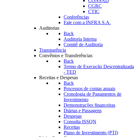
CONSAD
CGRC
CTIC
Conferências
Fale com a INFRA S.A.
Auditorias
Back
Auditoria Interna
Comitê de Auditoria
Transparência
Convênios e Transferências
Back
Termo de Execução Descentralizada
- TED
Receitas e Despesas
Back
Processos de contas anuais
Cronologia de Pagamentos de
Investimento
Demonstrações financeiras
Diárias e Passagens
Despesas
Consulta ISSQN
Receitas
Plano de Investimento (PTI)