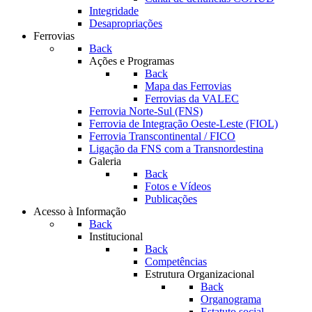
Integridade
Desapropriações
Ferrovias
Back
Ações e Programas
Back
Mapa das Ferrovias
Ferrovias da VALEC
Ferrovia Norte-Sul (FNS)
Ferrovia de Integração Oeste-Leste (FIOL)
Ferrovia Transcontinental / FICO
Ligação da FNS com a Transnordestina
Galeria
Back
Fotos e Vídeos
Publicações
Acesso à Informação
Back
Institucional
Back
Competências
Estrutura Organizacional
Back
Organograma
Estatuto social