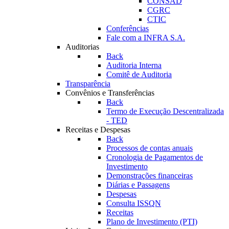
CONSAD
CGRC
CTIC
Conferências
Fale com a INFRA S.A.
Auditorias
Back
Auditoria Interna
Comitê de Auditoria
Transparência
Convênios e Transferências
Back
Termo de Execução Descentralizada
- TED
Receitas e Despesas
Back
Processos de contas anuais
Cronologia de Pagamentos de
Investimento
Demonstrações financeiras
Diárias e Passagens
Despesas
Consulta ISSQN
Receitas
Plano de Investimento (PTI)