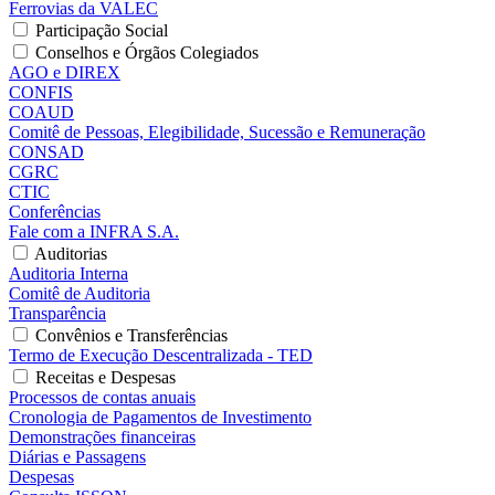
Ferrovias da VALEC
Participação Social
Conselhos e Órgãos Colegiados
AGO e DIREX
CONFIS
COAUD
Comitê de Pessoas, Elegibilidade, Sucessão e Remuneração
CONSAD
CGRC
CTIC
Conferências
Fale com a INFRA S.A.
Auditorias
Auditoria Interna
Comitê de Auditoria
Transparência
Convênios e Transferências
Termo de Execução Descentralizada - TED
Receitas e Despesas
Processos de contas anuais
Cronologia de Pagamentos de Investimento
Demonstrações financeiras
Diárias e Passagens
Despesas