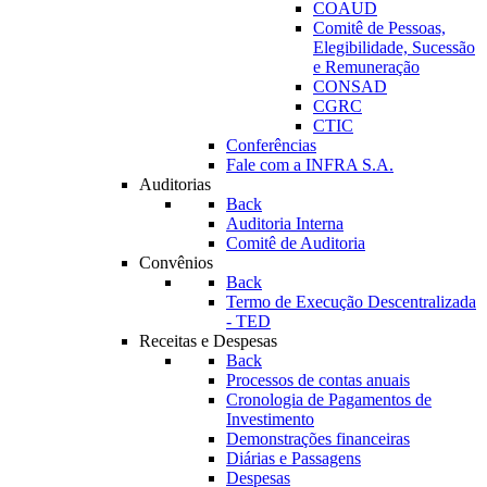
COAUD
Comitê de Pessoas,
Elegibilidade, Sucessão
e Remuneração
CONSAD
CGRC
CTIC
Conferências
Fale com a INFRA S.A.
Auditorias
Back
Auditoria Interna
Comitê de Auditoria
Convênios
Back
Termo de Execução Descentralizada
- TED
Receitas e Despesas
Back
Processos de contas anuais
Cronologia de Pagamentos de
Investimento
Demonstrações financeiras
Diárias e Passagens
Despesas