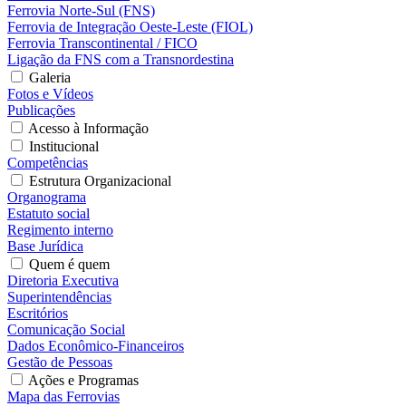
Ferrovia Norte-Sul (FNS)
Ferrovia de Integração Oeste-Leste (FIOL)
Ferrovia Transcontinental / FICO
Ligação da FNS com a Transnordestina
Galeria
Fotos e Vídeos
Publicações
Acesso à Informação
Institucional
Competências
Estrutura Organizacional
Organograma
Estatuto social
Regimento interno
Base Jurídica
Quem é quem
Diretoria Executiva
Superintendências
Escritórios
Comunicação Social
Dados Econômico-Financeiros
Gestão de Pessoas
Ações e Programas
Mapa das Ferrovias