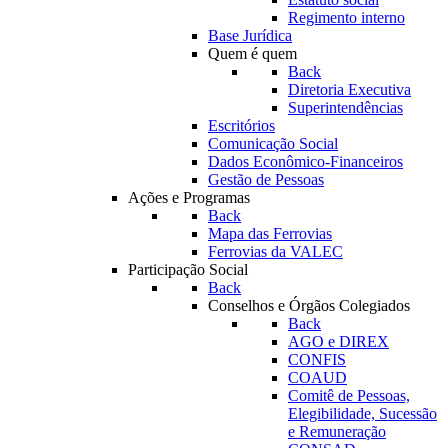
Regimento interno
Base Jurídica
Quem é quem
Back
Diretoria Executiva
Superintendências
Escritórios
Comunicação Social
Dados Econômico-Financeiros
Gestão de Pessoas
Ações e Programas
Back
Mapa das Ferrovias
Ferrovias da VALEC
Participação Social
Back
Conselhos e Órgãos Colegiados
Back
AGO e DIREX
CONFIS
COAUD
Comitê de Pessoas,
Elegibilidade, Sucessão
e Remuneração