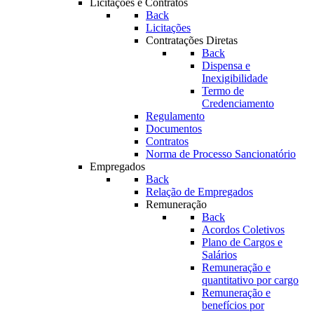
Licitações e Contratos
Back
Licitações
Contratações Diretas
Back
Dispensa e
Inexigibilidade
Termo de
Credenciamento
Regulamento
Documentos
Contratos
Norma de Processo Sancionatório
Empregados
Back
Relação de Empregados
Remuneração
Back
Acordos Coletivos
Plano de Cargos e
Salários
Remuneração e
quantitativo por cargo
Remuneração e
benefícios por