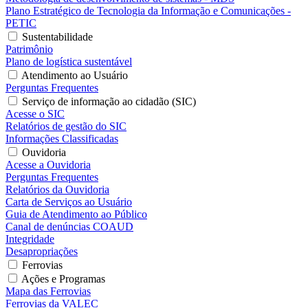
Plano Estratégico de Tecnologia da Informação e Comunicações -
PETIC
Sustentabilidade
Patrimônio
Plano de logística sustentável
Atendimento ao Usuário
Perguntas Frequentes
Serviço de informação ao cidadão (SIC)
Acesse o SIC
Relatórios de gestão do SIC
Informações Classificadas
Ouvidoria
Acesse a Ouvidoria
Perguntas Frequentes
Relatórios da Ouvidoria
Carta de Serviços ao Usuário
Guia de Atendimento ao Público
Canal de denúncias COAUD
Integridade
Desapropriações
Ferrovias
Ações e Programas
Mapa das Ferrovias
Ferrovias da VALEC