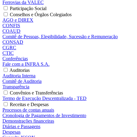
Ferrovias da VALEC
Participação Social
Conselhos e Órgãos Colegiados
AGO e DIREX
CONFIS
COAUD
Comitê de Pessoas, Elegibilidade, Sucessão e Remuneração
CONSAD
CGRC
CTIC
Conferências
Fale com a INFRA S.A.
Auditorias
Auditoria Interna
Comitê de Auditoria
Transparência
Convênios e Transferências
Termo de Execução Descentralizada - TED
Receitas e Despesas
Processos de contas anuais
Cronologia de Pagamentos de Investimento
Demonstrações financeiras
Diárias e Passagens
Despesas