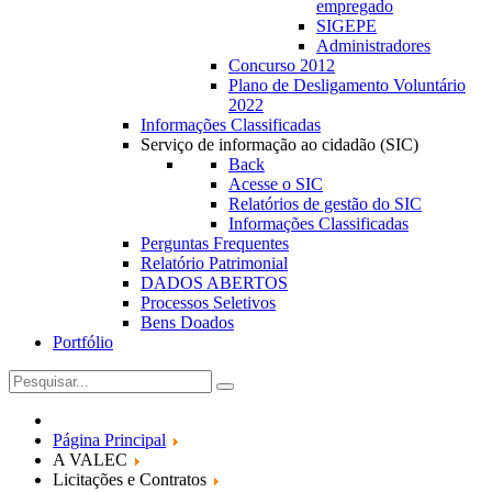
empregado
SIGEPE
Administradores
Concurso 2012
Plano de Desligamento Voluntário
2022
Informações Classificadas
Serviço de informação ao cidadão (SIC)
Back
Acesse o SIC
Relatórios de gestão do SIC
Informações Classificadas
Perguntas Frequentes
Relatório Patrimonial
DADOS ABERTOS
Processos Seletivos
Bens Doados
Portfólio
Página Principal
A VALEC
Licitações e Contratos