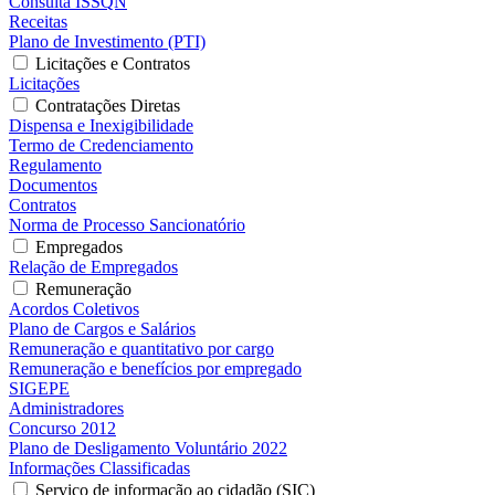
Consulta ISSQN
Receitas
Plano de Investimento (PTI)
Licitações e Contratos
Licitações
Contratações Diretas
Dispensa e Inexigibilidade
Termo de Credenciamento
Regulamento
Documentos
Contratos
Norma de Processo Sancionatório
Empregados
Relação de Empregados
Remuneração
Acordos Coletivos
Plano de Cargos e Salários
Remuneração e quantitativo por cargo
Remuneração e benefícios por empregado
SIGEPE
Administradores
Concurso 2012
Plano de Desligamento Voluntário 2022
Informações Classificadas
Serviço de informação ao cidadão (SIC)