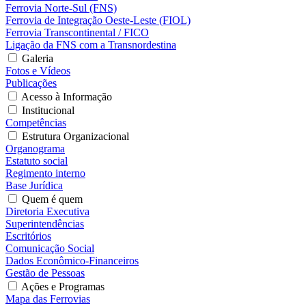
Ferrovia Norte-Sul (FNS)
Ferrovia de Integração Oeste-Leste (FIOL)
Ferrovia Transcontinental / FICO
Ligação da FNS com a Transnordestina
Galeria
Fotos e Vídeos
Publicações
Acesso à Informação
Institucional
Competências
Estrutura Organizacional
Organograma
Estatuto social
Regimento interno
Base Jurídica
Quem é quem
Diretoria Executiva
Superintendências
Escritórios
Comunicação Social
Dados Econômico-Financeiros
Gestão de Pessoas
Ações e Programas
Mapa das Ferrovias