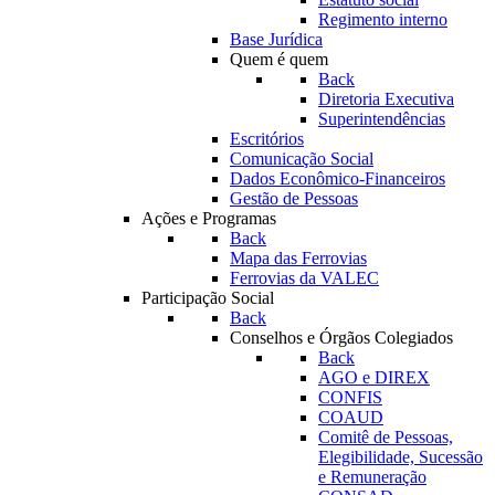
Regimento interno
Base Jurídica
Quem é quem
Back
Diretoria Executiva
Superintendências
Escritórios
Comunicação Social
Dados Econômico-Financeiros
Gestão de Pessoas
Ações e Programas
Back
Mapa das Ferrovias
Ferrovias da VALEC
Participação Social
Back
Conselhos e Órgãos Colegiados
Back
AGO e DIREX
CONFIS
COAUD
Comitê de Pessoas,
Elegibilidade, Sucessão
e Remuneração