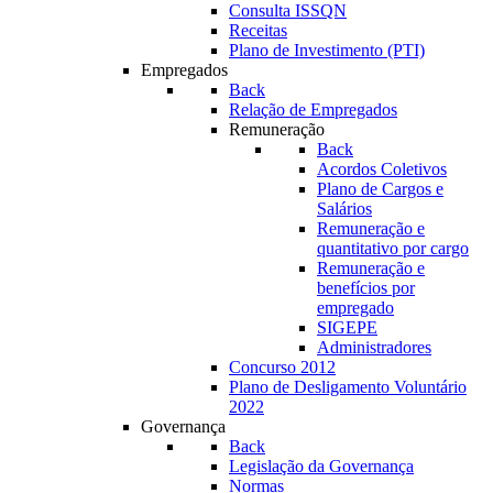
Consulta ISSQN
Receitas
Plano de Investimento (PTI)
Empregados
Back
Relação de Empregados
Remuneração
Back
Acordos Coletivos
Plano de Cargos e
Salários
Remuneração e
quantitativo por cargo
Remuneração e
benefícios por
empregado
SIGEPE
Administradores
Concurso 2012
Plano de Desligamento Voluntário
2022
Governança
Back
Legislação da Governança
Normas