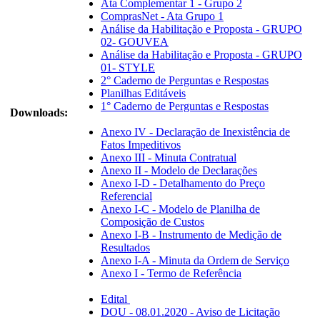
Ata Complementar 1 - Grupo 2
ComprasNet - Ata Grupo 1
Análise da Habilitação e Proposta - GRUPO
02- GOUVEA
Análise da Habilitação e Proposta - GRUPO
01- STYLE
2° Caderno de Perguntas e Respostas
Planilhas Editáveis
1° Caderno de Perguntas e Respostas
Downloads:
Anexo IV - Declaração de Inexistência de
Fatos Impeditivos
Anexo III - Minuta Contratual
Anexo II - Modelo de Declarações
Anexo I-D - Detalhamento do Preço
Referencial
Anexo I-C - Modelo de Planilha de
Composição de Custos
Anexo I-B - Instrumento de Medição de
Resultados
Anexo I-A - Minuta da Ordem de Serviço
Anexo I - Termo de Referência
Edital
DOU - 08.01.2020 - Aviso de Licitação