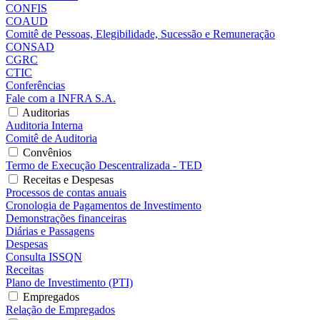
CONFIS
COAUD
Comitê de Pessoas, Elegibilidade, Sucessão e Remuneração
CONSAD
CGRC
CTIC
Conferências
Fale com a INFRA S.A.
Auditorias
Auditoria Interna
Comitê de Auditoria
Convênios
Termo de Execução Descentralizada - TED
Receitas e Despesas
Processos de contas anuais
Cronologia de Pagamentos de Investimento
Demonstrações financeiras
Diárias e Passagens
Despesas
Consulta ISSQN
Receitas
Plano de Investimento (PTI)
Empregados
Relação de Empregados