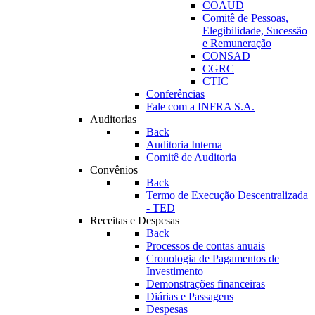
COAUD
Comitê de Pessoas,
Elegibilidade, Sucessão
e Remuneração
CONSAD
CGRC
CTIC
Conferências
Fale com a INFRA S.A.
Auditorias
Back
Auditoria Interna
Comitê de Auditoria
Convênios
Back
Termo de Execução Descentralizada
- TED
Receitas e Despesas
Back
Processos de contas anuais
Cronologia de Pagamentos de
Investimento
Demonstrações financeiras
Diárias e Passagens
Despesas