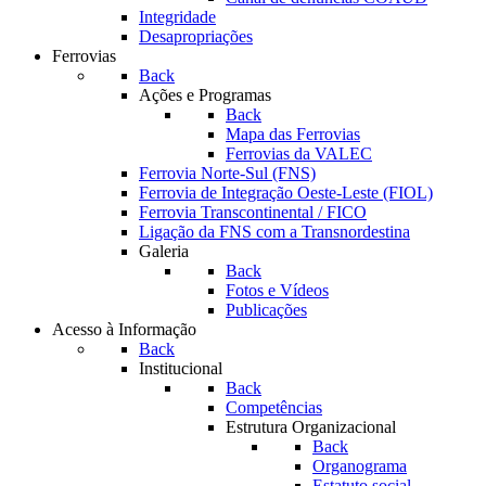
Integridade
Desapropriações
Ferrovias
Back
Ações e Programas
Back
Mapa das Ferrovias
Ferrovias da VALEC
Ferrovia Norte-Sul (FNS)
Ferrovia de Integração Oeste-Leste (FIOL)
Ferrovia Transcontinental / FICO
Ligação da FNS com a Transnordestina
Galeria
Back
Fotos e Vídeos
Publicações
Acesso à Informação
Back
Institucional
Back
Competências
Estrutura Organizacional
Back
Organograma
Estatuto social