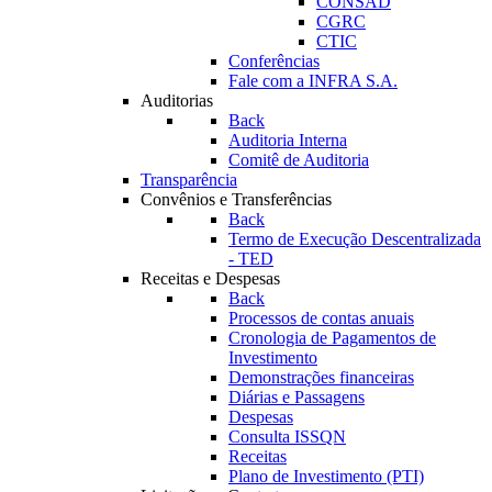
CONSAD
CGRC
CTIC
Conferências
Fale com a INFRA S.A.
Auditorias
Back
Auditoria Interna
Comitê de Auditoria
Transparência
Convênios e Transferências
Back
Termo de Execução Descentralizada
- TED
Receitas e Despesas
Back
Processos de contas anuais
Cronologia de Pagamentos de
Investimento
Demonstrações financeiras
Diárias e Passagens
Despesas
Consulta ISSQN
Receitas
Plano de Investimento (PTI)