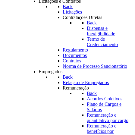
Licitações e Contratos
Back
Licitações
Contratações Diretas
Back
Dispensa e
Inexigibilidade
Termo de
Credenciamento
Regulamento
Documentos
Contratos
Norma de Processo Sancionatório
Empregados
Back
Relação de Empregados
Remuneração
Back
Acordos Coletivos
Plano de Cargos e
Salários
Remuneração e
quantitativo por cargo
Remuneração e
benefícios por