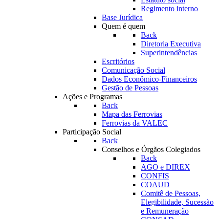
Regimento interno
Base Jurídica
Quem é quem
Back
Diretoria Executiva
Superintendências
Escritórios
Comunicação Social
Dados Econômico-Financeiros
Gestão de Pessoas
Ações e Programas
Back
Mapa das Ferrovias
Ferrovias da VALEC
Participação Social
Back
Conselhos e Órgãos Colegiados
Back
AGO e DIREX
CONFIS
COAUD
Comitê de Pessoas,
Elegibilidade, Sucessão
e Remuneração