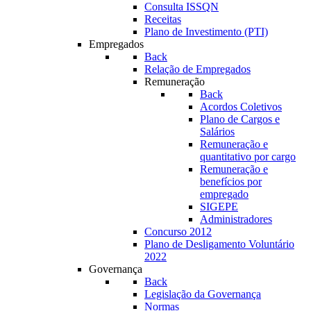
Consulta ISSQN
Receitas
Plano de Investimento (PTI)
Empregados
Back
Relação de Empregados
Remuneração
Back
Acordos Coletivos
Plano de Cargos e
Salários
Remuneração e
quantitativo por cargo
Remuneração e
benefícios por
empregado
SIGEPE
Administradores
Concurso 2012
Plano de Desligamento Voluntário
2022
Governança
Back
Legislação da Governança
Normas