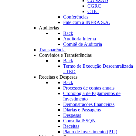
CONSAD
CGRC
CTIC
Conferências
Fale com a INFRA S.A.
Auditorias
Back
Auditoria Interna
Comitê de Auditoria
Transparência
Convênios e Transferências
Back
Termo de Execução Descentralizada
- TED
Receitas e Despesas
Back
Processos de contas anuais
Cronologia de Pagamentos de
Investimento
Demonstrações financeiras
Diárias e Passagens
Despesas
Consulta ISSQN
Receitas
Plano de Investimento (PTI)