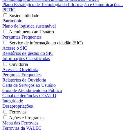
Plano Estratégico de Tecnologia da Informação e Comunicações -
PETIC
Sustentabilidade
Patrimônio
Plano de logística sustentável
Atendimento ao Usuário
Perguntas Frequentes
Serviço de informação ao cidadão (SIC)
Acesse o SIC
Relatórios de gestão do SIC
Informações Classificadas
Ouvidoria
Acesse a Ouvidoria
Perguntas Frequentes
Relatórios da Ouvidoria
Carta de Serviços ao Usuário
Guia de Atendimento ao Público
Canal de denúncias COAUD
Integridade
Desapropriações
Ferrovias
Ações e Programas
Mapa das Ferrovias
Ferrovias da VALEC