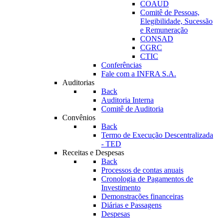
COAUD
Comitê de Pessoas,
Elegibilidade, Sucessão
e Remuneração
CONSAD
CGRC
CTIC
Conferências
Fale com a INFRA S.A.
Auditorias
Back
Auditoria Interna
Comitê de Auditoria
Convênios
Back
Termo de Execução Descentralizada
- TED
Receitas e Despesas
Back
Processos de contas anuais
Cronologia de Pagamentos de
Investimento
Demonstrações financeiras
Diárias e Passagens
Despesas