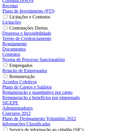
Consulta ISSQN
Receitas
Plano de Investimento (PTI)
Licitações e Contratos
Licitações
Contratações Diretas
Dispensa e Inexigibilidade
Termo de Credenciamento
Regulamento
Documentos
Contratos
Norma de Processo Sancionatório
Empregados
Relação de Empregados
Remuneração
Acordos Coletivos
Plano de Cargos e Salários
Remuneração e quantitativo por cargo
Remuneração e benefícios por empregado
SIGEPE
Administradores
Concurso 2012
Plano de Desligamento Voluntário 2022
Informações Classificadas
Serviço de informação ao cidadão (SIC)