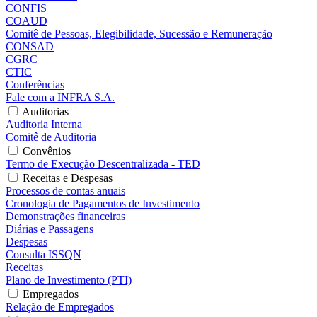
CONFIS
COAUD
Comitê de Pessoas, Elegibilidade, Sucessão e Remuneração
CONSAD
CGRC
CTIC
Conferências
Fale com a INFRA S.A.
Auditorias
Auditoria Interna
Comitê de Auditoria
Convênios
Termo de Execução Descentralizada - TED
Receitas e Despesas
Processos de contas anuais
Cronologia de Pagamentos de Investimento
Demonstrações financeiras
Diárias e Passagens
Despesas
Consulta ISSQN
Receitas
Plano de Investimento (PTI)
Empregados
Relação de Empregados