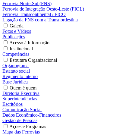
Ferrovia Norte-Sul (FNS)
Ferrovia de Integração Oeste-Leste (FIOL)
Ferrovia Transcontinental / FICO
Ligação da FNS com a Transnordestina
Galeria
Fotos e Vídeos
Publicações
Acesso à Informação
Institucional
Competências
Estrutura Organizacional
Organograma
Estatuto social
Regimento interno
Base Jurídica
Quem é quem
Diretoria Executiva
Superintendências
Escritórios
Comunicação Social
Dados Econômico-Financeiros
Gestão de Pessoas
Ações e Programas
Mapa das Ferrovias