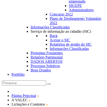
empregado
SIGEPE
Administradores
Concurso 2012
Plano de Desligamento Voluntário
2022
Informações Classificadas
Serviço de informação ao cidadão (SIC)
Back
Acesse o SIC
Relatórios de gestão do SIC
Informações Classificadas
Perguntas Frequentes
Relatório Patrimonial
DADOS ABERTOS
Processos Seletivos
Bens Doados
Portfólio
Página Principal
A VALEC
Licitações e Contratos