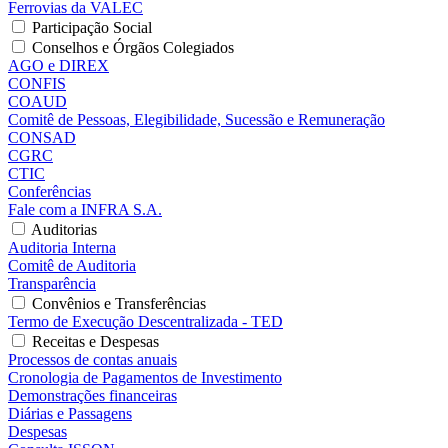
Ferrovias da VALEC
Participação Social
Conselhos e Órgãos Colegiados
AGO e DIREX
CONFIS
COAUD
Comitê de Pessoas, Elegibilidade, Sucessão e Remuneração
CONSAD
CGRC
CTIC
Conferências
Fale com a INFRA S.A.
Auditorias
Auditoria Interna
Comitê de Auditoria
Transparência
Convênios e Transferências
Termo de Execução Descentralizada - TED
Receitas e Despesas
Processos de contas anuais
Cronologia de Pagamentos de Investimento
Demonstrações financeiras
Diárias e Passagens
Despesas