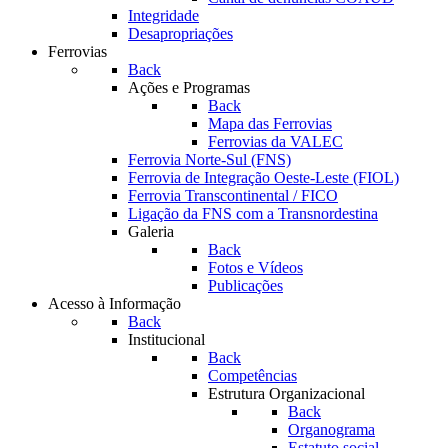
Integridade
Desapropriações
Ferrovias
Back
Ações e Programas
Back
Mapa das Ferrovias
Ferrovias da VALEC
Ferrovia Norte-Sul (FNS)
Ferrovia de Integração Oeste-Leste (FIOL)
Ferrovia Transcontinental / FICO
Ligação da FNS com a Transnordestina
Galeria
Back
Fotos e Vídeos
Publicações
Acesso à Informação
Back
Institucional
Back
Competências
Estrutura Organizacional
Back
Organograma
Estatuto social