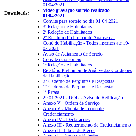
01/04/2021
Video gravação sorteio realizado -
Downloads:
01/04/2021
Convite para sorteio no dia 01-04-2021
3ª Relação de Habilitados
2ª Relação de Habilitados
2º Relatório Preliminar de Análise das
Cond.de Habilitação - Todos inscritos até 19-
03-2021
Aviso de Adiamento de Sorteio
Convite para sorteio
1ª Relação de Habilitados
Relatório Preliminar de Análise das Condições
de Habilitação
2° Caderno de Perguntas e Respostas
1° Caderno de Perguntas e Respostas
1ª Errata
29.01.2021 - DOU - Aviso de Retificação
Anexo V - Ordem de Serviço
Anexo V - Minuta de Termo de
Credenciamento
Anexo IV - Declarações
Anexo III - Requerimento de Credenciamento
Anexo II- Tabela de Preços
Anexo I - Termo de Referência