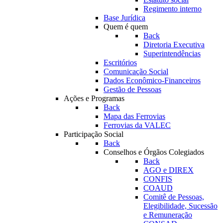
Regimento interno
Base Jurídica
Quem é quem
Back
Diretoria Executiva
Superintendências
Escritórios
Comunicação Social
Dados Econômico-Financeiros
Gestão de Pessoas
Ações e Programas
Back
Mapa das Ferrovias
Ferrovias da VALEC
Participação Social
Back
Conselhos e Órgãos Colegiados
Back
AGO e DIREX
CONFIS
COAUD
Comitê de Pessoas,
Elegibilidade, Sucessão
e Remuneração