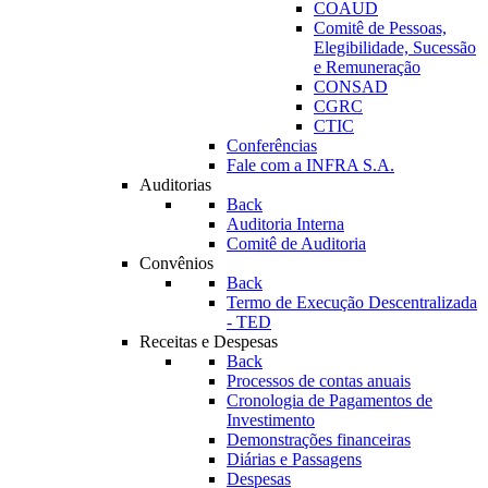
COAUD
Comitê de Pessoas,
Elegibilidade, Sucessão
e Remuneração
CONSAD
CGRC
CTIC
Conferências
Fale com a INFRA S.A.
Auditorias
Back
Auditoria Interna
Comitê de Auditoria
Convênios
Back
Termo de Execução Descentralizada
- TED
Receitas e Despesas
Back
Processos de contas anuais
Cronologia de Pagamentos de
Investimento
Demonstrações financeiras
Diárias e Passagens
Despesas