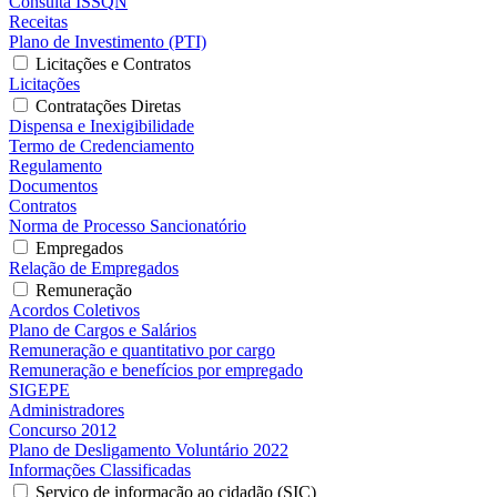
Consulta ISSQN
Receitas
Plano de Investimento (PTI)
Licitações e Contratos
Licitações
Contratações Diretas
Dispensa e Inexigibilidade
Termo de Credenciamento
Regulamento
Documentos
Contratos
Norma de Processo Sancionatório
Empregados
Relação de Empregados
Remuneração
Acordos Coletivos
Plano de Cargos e Salários
Remuneração e quantitativo por cargo
Remuneração e benefícios por empregado
SIGEPE
Administradores
Concurso 2012
Plano de Desligamento Voluntário 2022
Informações Classificadas
Serviço de informação ao cidadão (SIC)