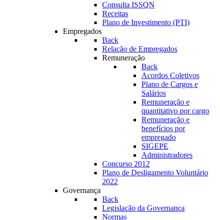
Consulta ISSQN
Receitas
Plano de Investimento (PTI)
Empregados
Back
Relação de Empregados
Remuneração
Back
Acordos Coletivos
Plano de Cargos e
Salários
Remuneração e
quantitativo por cargo
Remuneração e
benefícios por
empregado
SIGEPE
Administradores
Concurso 2012
Plano de Desligamento Voluntário
2022
Governança
Back
Legislação da Governança
Normas