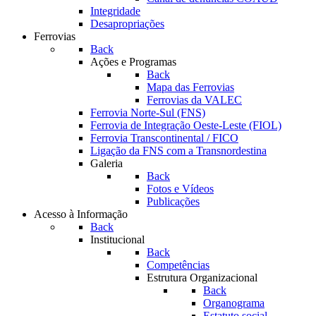
Integridade
Desapropriações
Ferrovias
Back
Ações e Programas
Back
Mapa das Ferrovias
Ferrovias da VALEC
Ferrovia Norte-Sul (FNS)
Ferrovia de Integração Oeste-Leste (FIOL)
Ferrovia Transcontinental / FICO
Ligação da FNS com a Transnordestina
Galeria
Back
Fotos e Vídeos
Publicações
Acesso à Informação
Back
Institucional
Back
Competências
Estrutura Organizacional
Back
Organograma
Estatuto social