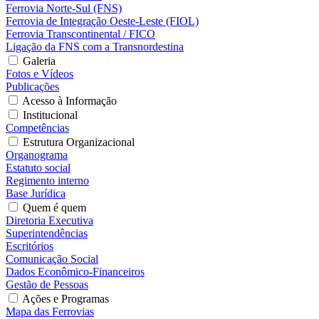
Ferrovia Norte-Sul (FNS)
Ferrovia de Integração Oeste-Leste (FIOL)
Ferrovia Transcontinental / FICO
Ligação da FNS com a Transnordestina
Galeria
Fotos e Vídeos
Publicações
Acesso à Informação
Institucional
Competências
Estrutura Organizacional
Organograma
Estatuto social
Regimento interno
Base Jurídica
Quem é quem
Diretoria Executiva
Superintendências
Escritórios
Comunicação Social
Dados Econômico-Financeiros
Gestão de Pessoas
Ações e Programas
Mapa das Ferrovias