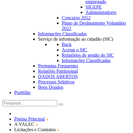
empregado
SIGEPE
Administradores
Concurso 2012
Plano de Desligamento Voluntário
2022
Informações Classificadas
Serviço de informação ao cidadão (SIC)
Back
Acesse o SIC
Relatórios de gestão do SIC
Informações Classificadas
Perguntas Frequentes
Relatório Patrimonial
DADOS ABERTOS
Processos Seletivos
Bens Doados
Portfólio
Página Principal
A VALEC
Licitações e Contratos