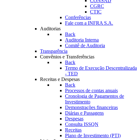
CONSAD
CGRC
CTIC
Conferências
Fale com a INFRA S.A.
Auditorias
Back
Auditoria Interna
Comitê de Auditoria
Transparência
Convênios e Transferências
Back
Termo de Execução Descentralizada
- TED
Receitas e Despesas
Back
Processos de contas anuais
Cronologia de Pagamentos de
Investimento
Demonstrações financeiras
Diárias e Passagens
Despesas
Consulta ISSQN
Receitas
Plano de Investimento (PTI)