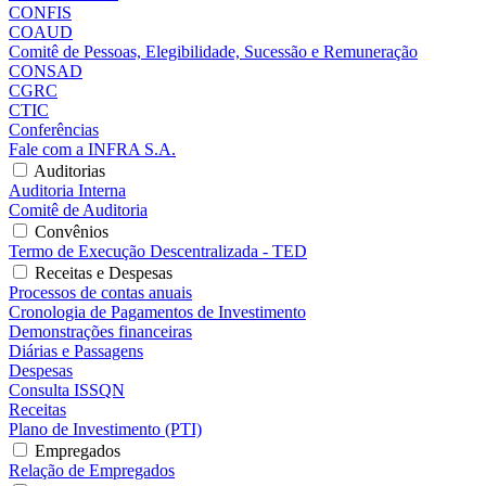
CONFIS
COAUD
Comitê de Pessoas, Elegibilidade, Sucessão e Remuneração
CONSAD
CGRC
CTIC
Conferências
Fale com a INFRA S.A.
Auditorias
Auditoria Interna
Comitê de Auditoria
Convênios
Termo de Execução Descentralizada - TED
Receitas e Despesas
Processos de contas anuais
Cronologia de Pagamentos de Investimento
Demonstrações financeiras
Diárias e Passagens
Despesas
Consulta ISSQN
Receitas
Plano de Investimento (PTI)
Empregados
Relação de Empregados