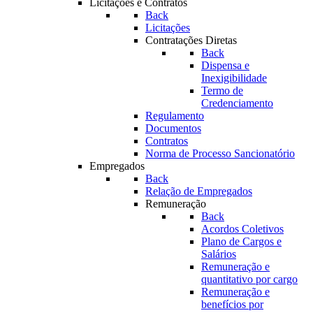
Licitações e Contratos
Back
Licitações
Contratações Diretas
Back
Dispensa e
Inexigibilidade
Termo de
Credenciamento
Regulamento
Documentos
Contratos
Norma de Processo Sancionatório
Empregados
Back
Relação de Empregados
Remuneração
Back
Acordos Coletivos
Plano de Cargos e
Salários
Remuneração e
quantitativo por cargo
Remuneração e
benefícios por