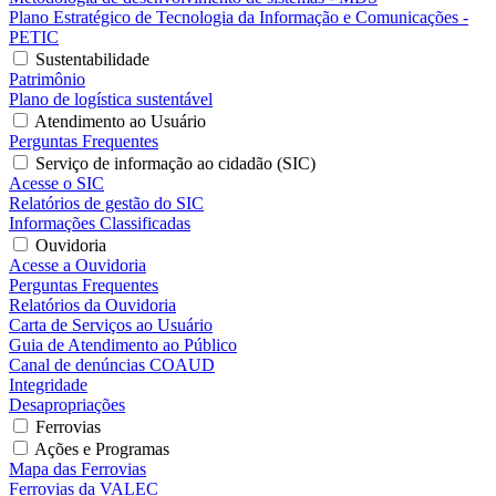
Plano Estratégico de Tecnologia da Informação e Comunicações -
PETIC
Sustentabilidade
Patrimônio
Plano de logística sustentável
Atendimento ao Usuário
Perguntas Frequentes
Serviço de informação ao cidadão (SIC)
Acesse o SIC
Relatórios de gestão do SIC
Informações Classificadas
Ouvidoria
Acesse a Ouvidoria
Perguntas Frequentes
Relatórios da Ouvidoria
Carta de Serviços ao Usuário
Guia de Atendimento ao Público
Canal de denúncias COAUD
Integridade
Desapropriações
Ferrovias
Ações e Programas
Mapa das Ferrovias
Ferrovias da VALEC