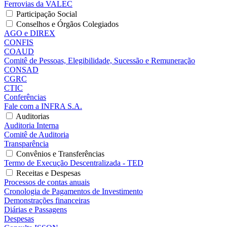
Ferrovias da VALEC
Participação Social
Conselhos e Órgãos Colegiados
AGO e DIREX
CONFIS
COAUD
Comitê de Pessoas, Elegibilidade, Sucessão e Remuneração
CONSAD
CGRC
CTIC
Conferências
Fale com a INFRA S.A.
Auditorias
Auditoria Interna
Comitê de Auditoria
Transparência
Convênios e Transferências
Termo de Execução Descentralizada - TED
Receitas e Despesas
Processos de contas anuais
Cronologia de Pagamentos de Investimento
Demonstrações financeiras
Diárias e Passagens
Despesas