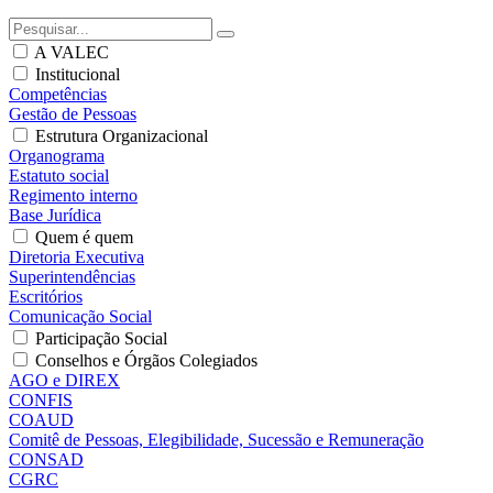
A VALEC
Institucional
Competências
Gestão de Pessoas
Estrutura Organizacional
Organograma
Estatuto social
Regimento interno
Base Jurídica
Quem é quem
Diretoria Executiva
Superintendências
Escritórios
Comunicação Social
Participação Social
Conselhos e Órgãos Colegiados
AGO e DIREX
CONFIS
COAUD
Comitê de Pessoas, Elegibilidade, Sucessão e Remuneração
CONSAD
CGRC