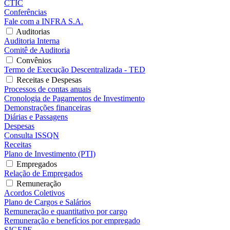
CTIC
Conferências
Fale com a INFRA S.A.
Auditorias
Auditoria Interna
Comitê de Auditoria
Convênios
Termo de Execução Descentralizada - TED
Receitas e Despesas
Processos de contas anuais
Cronologia de Pagamentos de Investimento
Demonstrações financeiras
Diárias e Passagens
Despesas
Consulta ISSQN
Receitas
Plano de Investimento (PTI)
Empregados
Relação de Empregados
Remuneração
Acordos Coletivos
Plano de Cargos e Salários
Remuneração e quantitativo por cargo
Remuneração e benefícios por empregado
SIGEPE