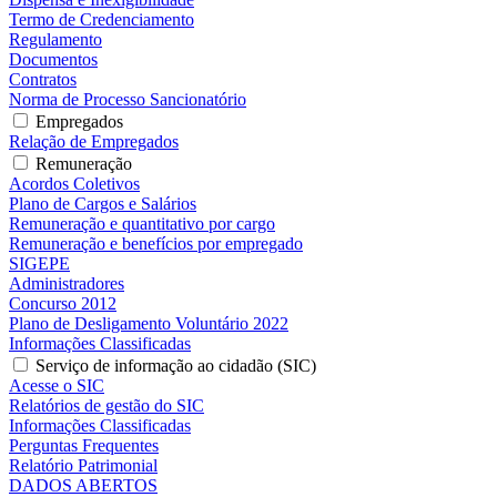
Termo de Credenciamento
Regulamento
Documentos
Contratos
Norma de Processo Sancionatório
Empregados
Relação de Empregados
Remuneração
Acordos Coletivos
Plano de Cargos e Salários
Remuneração e quantitativo por cargo
Remuneração e benefícios por empregado
SIGEPE
Administradores
Concurso 2012
Plano de Desligamento Voluntário 2022
Informações Classificadas
Serviço de informação ao cidadão (SIC)
Acesse o SIC
Relatórios de gestão do SIC
Informações Classificadas
Perguntas Frequentes
Relatório Patrimonial
DADOS ABERTOS