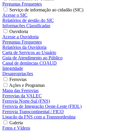
Perguntas Frequentes
Serviço de informação ao cidadão (SIC)
Acesse o SIC
Relatórios de gestão do SIC
Informações Classificadas
Ouvidoria
Acesse a Ouvidoria
Perguntas Frequentes
Relatórios da Ouvidoria
Carta de Serviços ao Usuário
Guia de Atendimento ao Público
Canal de denúncias COAUD
Integridade
Desapropriações
Ferrovias
Ações e Programas
Mapa das Ferrovias
Ferrovias da VALEC
Ferrovia Norte-Sul (FNS)
Ferrovia de Integração Oeste-Leste (FIOL)
Ferrovia Transcontinental / FICO
Ligação da FNS com a Transnordestina
Galeria
Fotos e Vídeos