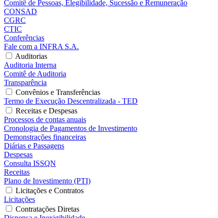
Comitê de Pessoas, Elegibilidade, Sucessão e Remuneração
CONSAD
CGRC
CTIC
Conferências
Fale com a INFRA S.A.
Auditorias
Auditoria Interna
Comitê de Auditoria
Transparência
Convênios e Transferências
Termo de Execução Descentralizada - TED
Receitas e Despesas
Processos de contas anuais
Cronologia de Pagamentos de Investimento
Demonstrações financeiras
Diárias e Passagens
Despesas
Consulta ISSQN
Receitas
Plano de Investimento (PTI)
Licitações e Contratos
Licitações
Contratações Diretas
Dispensa e Inexigibilidade